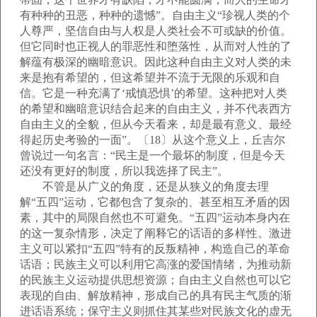
有种种的丑恶，种种的遗憾”。自由主义“珍视人类的个
人尊严，坚信自由与人权是人类社会不可或缺的价值。
但它同时也正视人的罪恶性和堕落性，从而对人性的了
解蕴有极深的幽暗意识。因此这种自由主义对人类的未
来是抱有希望的，但这希望并不流于无限的乐观和自
信。它是一种充满了‘戒慎恐惧’的希望。这种把对人类
的希望和幽暗意识结合起来的自由主义，并不代表西方
自由主义的全貌，但从今天看来，却是最有意义、最经
得起历史考验的一面”。〔18〕从这个意义上，丘吉尔
曾说过一句名言：“民主是一个最坏的制度，但是今天
还没有更好的制度，所以我选择了民主”。
不管是从广义的角度，还是从狭义的角度去理
解“五四”运动，它都包含了复杂的、甚至相互矛盾的因
素，其中的局限自然也不可避免。“五四”运动本身内在
的这一复杂情形，决定了阐释它的话语的多样性。激进
主义可以紧扣“五四”特有的反叛精神，构造自己的革命
话语；民族主义可以利用它高涨的爱国情绪，为推动新
的民族主义运动提供思想资源；自由主义自然也可以它
表现的自由、解放精神，形成自己的具有民主气质的渐
进话语系统；保守主义则抓住其某些对民族文化的虚无