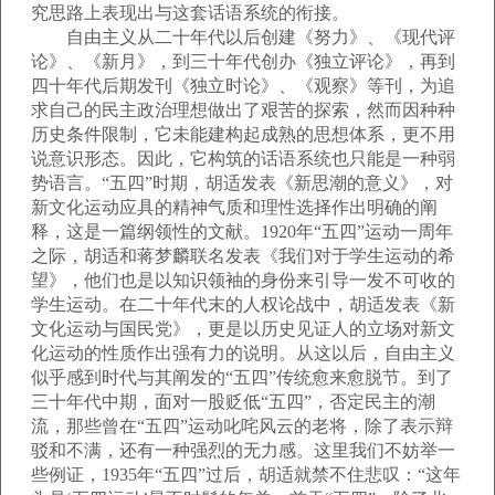
究思路上表现出与这套话语系统的衔接。
自由主义从二十年代以后创建《努力》、《现代评
论》、《新月》，到三十年代创办《独立评论》，再到
四十年代后期发刊《独立时论》、《观察》等刊，为追
求自己的民主政治理想做出了艰苦的探索，然而因种种
历史条件限制，它未能建构起成熟的思想体系，更不用
说意识形态。因此，它构筑的话语系统也只能是一种弱
势语言。“五四”时期，胡适发表《新思潮的意义》，对
新文化运动应具的精神气质和理性选择作出明确的阐
释，这是一篇纲领性的文献。1920年“五四”运动一周年
之际，胡适和蒋梦麟联名发表《我们对于学生运动的希
望》，他们也是以知识领袖的身份来引导一发不可收的
学生运动。在二十年代末的人权论战中，胡适发表《新
文化运动与国民党》，更是以历史见证人的立场对新文
化运动的性质作出强有力的说明。从这以后，自由主义
似乎感到时代与其阐发的“五四”传统愈来愈脱节。到了
三十年代中期，面对一股贬低“五四”，否定民主的潮
流，那些曾在“五四”运动叱咤风云的老将，除了表示辩
驳和不满，还有一种强烈的无力感。这里我们不妨举一
些例证，1935年“五四”过后，胡适就禁不住悲叹：“这年