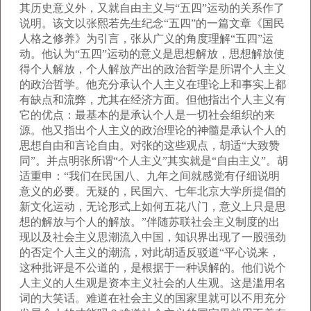
其历史意义外，又就自由主义与“五四”运动的关系作了
说明。该文以张熙若先生纪念“五四”的一篇文章《国民
人格之修养》为引言，张从广义的角度理解“五四”运
动。他认为“五四”运动的意义是思想解放，思想解放使
得个人解放，个人解放产出的政治哲学是所谓个人主义
的政治哲学。他充分承认个人主义在理论上和事实上都
有缺点和流弊，尤其在经济方面。但他指出个人主义有
它的优点：最基本的是承认个人是一切社会组织的来
源。他又指出个人主义的政治理论的神髓是承认个人的
思想自由和言论自由。对张的这些观点，胡适“大致赞
同”。并点明张所谓“个人主义”其实就是“自由主义”。胡
适重申：“我们在民国八、九年之间就感觉有仔细说明
意义的必要。无疑的，民国六、七年北京大学所提倡的
新文化运动，无论形式上如何五花八门，意义上只是思
想的解放与个人的解放。”伴随苏联社会主义制度的出
现以及社会主义思潮流入中国，知识界出现了一股强劲
的否定个人主义的潮流，对此胡适反驳道“平心说来，
这种批评是不公道的，是根据于一种误解的。他们说个
人主义的人生观是资本主义社会的人生观。这是滥用名
词的大笑话。难道在社会主义的国家里就可以不用充分