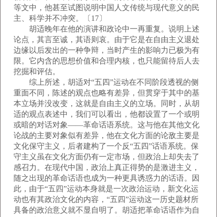
等文中，他甚至试图说明中国人文传统与现代意义的民
主、科学并不冲突。〔17〕
胡适晚年在他的演讲和政论中一再重复。说明上述
论点，其言至诚，其语则哀。由于它是在自由主义退处
边缘以后发出的一种争辩，当时产生的影响力已极为有
限。它内含的思想价值和合理内核，也只能留待后人去
挖掘和评估。
综上所述，胡适对“五四”运动在不同阶段透视的侧
重面不同，陈述的观点也略有差异，但贯穿于其中的基
本立场并没改变，这就是自由主义的立场。同时，从胡
适的观点表述中，我们可以看出，他都设置了一个或明
或暗的对话对象——革命话语系统。这与他在其他文化
论战的主要对象似有差异，他在文化方面的论敌主要是
文化保守主义，后者建构了一个反“五四”话语系统。保
守主义虽在文化方面仍有一定市场，但政治上却失去了
感召力。在现代中国，政治上真正得势的是激进主义，
随之出现的革命话语也成为一种更具诱惑力的话语。因
此，由于“五四”运动本身就是一次政治运动，新文化运
动也有其政治文化的内容，“五四”运动这一历史题材所
具备的政治意义就不显自明了。胡适把革命话语作为自