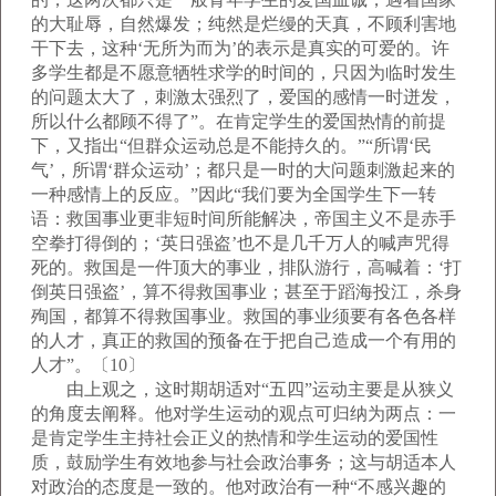
的大耻辱，自然爆发；纯然是烂缦的天真，不顾利害地
干下去，这种‘无所为而为’的表示是真实的可爱的。许
多学生都是不愿意牺牲求学的时间的，只因为临时发生
的问题太大了，刺激太强烈了，爱国的感情一时迸发，
所以什么都顾不得了”。在肯定学生的爱国热情的前提
下，又指出“但群众运动总是不能持久的。”“所谓‘民
气’，所谓‘群众运动’；都只是一时的大问题刺激起来的
一种感情上的反应。”因此“我们要为全国学生下一转
语：救国事业更非短时间所能解决，帝国主义不是赤手
空拳打得倒的；‘英日强盗’也不是几千万人的喊声咒得
死的。救国是一件顶大的事业，排队游行，高喊着：‘打
倒英日强盗’，算不得救国事业；甚至于蹈海投江，杀身
殉国，都算不得救国事业。救国的事业须要有各色各样
的人才，真正的救国的预备在于把自己造成一个有用的
人才”。〔10〕
由上观之，这时期胡适对“五四”运动主要是从狭义
的角度去阐释。他对学生运动的观点可归纳为两点：一
是肯定学生主持社会正义的热情和学生运动的爱国性
质，鼓励学生有效地参与社会政治事务；这与胡适本人
对政治的态度是一致的。他对政治有一种“不感兴趣的