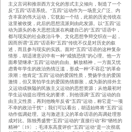
主义言词和推崇西方文化的形式主义倾向，制造了一个
反“五四”话语系统。“五四”运动作为一场意义广泛、内
含丰富的伟大运动，它犹如一个结，此前的历史传统在
这里被收拢，此后的思想流派则由此发源。以“五四”运
动为源头的各大思想流派在构建自己的“五四”话语中，
都与现实的社会政治斗争、文化思想争辩交织在一起，
因而所谓“五四”话语和“五四”传统不仅是对历史的叙
述，而且参与现实的实践。面对“五四”话语的这种复杂
情形，胡适潜意识中有一种“戒慎恐惧”的心理。他一方
面希望继承“五四”运动的自由、解放精神，一方面又忧
虑青年学生的政治热情泛滥，形成一种“不容忍”的革命
浪潮；他肯定“五四”运动的爱国性质，赞扬学生的爱国
激情，但又害怕学生的爱国热情膨胀，成为新的排外主
义运动或狭隘的民族主义运动的思想资源；从他最初对
学生运动提出理性化的要求，到他强调“五四”运动的自
由主义性质，再到他晚年反省“五四”运动，称它是“一项
不幸的政治干扰”；我们可以看出，胡适始终将“五四”运
动作低调处理。这与激进主义的革命话语的高调处理形
成对比。陈独秀盛赞“五四”运动的“直接行动”和“牺牲的
精神”〔19〕；毛泽东高度评价“五四”运动“是一次彻底