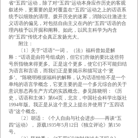
省“五四”运动，除了对“五四”运动本身应作历史的客观
叙述外，更重要的是对覆盖在“五四”运动之上的话语系
统予以细致的清理。拨开历史的迷雾，消除以往激进主
义话语的偏见，对包括自由主义在内的“五四”话语的合
理内核予以开掘和阐释。如此，以民主科学为内含
的“五四”传统才会真正发扬光大。
附注：
〔1〕关于“话语”一词， （法）福科曾如是解
释：“话语是由符号组成的，但它们所做的要比这些符
号所指物来得更多。正是这个更多，使它们不可能归结
为语言和言语，而我们正是要揭示和描写这个‘更
多’。”陈晓明根据福科的解释，认为话语恰恰不是一个
单纯的语言学概念，它更主要的是一个多元综合的关于
意识形态再生产方式的实践概念。参见陈晓明：《历
史，话语和主体》第64页，北京，中国社会科学出版社
1994年版。我正是从这个意义上提出并使用了“五四话
语”这个概念。
〔2〕胡适：《个人自由与社会进步——再谈“五
四”运动》， 原载1935年5月12日《独立评论》第150
号。