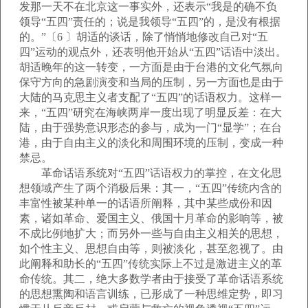
发那一天不在北京这一事实外，还表示“我是的确不负
领导“五四”责任的；说是我领导“五四”的，是没有根据
的。”〔6 〕胡适的谈话，除了悄悄地修改自己对“五
四”运动的观点外，还表明他开始从“五四”话语中淡出。
胡适晚年的这一转变，一方面是由于台港的文化气氛向
保守方向的急剧演变和当局的压制，另一方面也是由于
大陆的马克思主义者支配了“五四”的话语权力。这样一
来，“五四”研究在海峡两岸一度出现了明显反差：在大
陆，由于强势意识形态的参与，成为一门“显学”；在台
港，由于自由主义的淡化和周围环境的压制，变成一种
禁忌。
革命话语系统对“五四”话语权力的掌控，在文化思
想领域产生了两个消极后果：其一，“五四”传统内含的
丰富性被某种单一的话语所阐释，其中某些成份和因
素，诸如革命、爱国主义、俄国十月革命的影响等，被
不成比例地扩大；而另外一些与自由主义相关的思想，
如个性主义、思想自由等，则被淡化，甚至忽视了。由
此阐释和助长的“五四”传统实际上不过是激进主义的革
命传统。其二，绝大多数学者由于接受了革命话语系统
的思想熏陶和语言训练，已形成了一种思维定势，即习