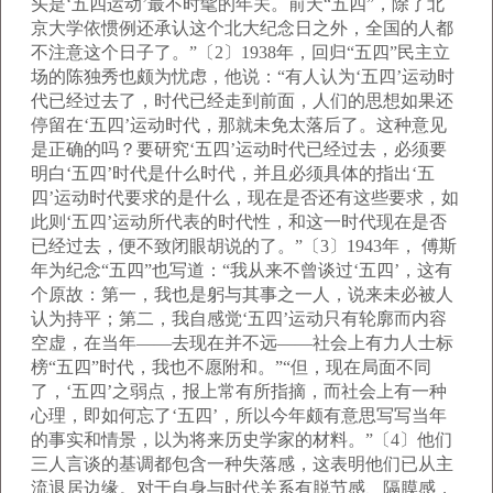
头是‘五四运动’最不时髦的年关。前天“五四”，除了北
京大学依惯例还承认这个北大纪念日之外，全国的人都
不注意这个日子了。”〔2〕1938年，回归“五四”民主立
场的陈独秀也颇为忧虑，他说：“有人认为‘五四’运动时
代已经过去了，时代已经走到前面，人们的思想如果还
停留在‘五四’运动时代，那就未免太落后了。这种意见
是正确的吗？要研究‘五四’运动时代已经过去，必须要
明白‘五四’时代是什么时代，并且必须具体的指出‘五
四’运动时代要求的是什么，现在是否还有这些要求，如
此则‘五四’运动所代表的时代性，和这一时代现在是否
已经过去，便不致闭眼胡说的了。”〔3〕1943年， 傅斯
年为纪念“五四”也写道：“我从来不曾谈过‘五四’，这有
个原故：第一，我也是躬与其事之一人，说来未必被人
认为持平；第二，我自感觉‘五四’运动只有轮廓而内容
空虚，在当年——去现在并不远——社会上有力人士标
榜“五四”时代，我也不愿附和。”“但，现在局面不同
了，‘五四’之弱点，报上常有所指摘，而社会上有一种
心理，即如何忘了‘五四’，所以今年颇有意思写写当年
的事实和情景，以为将来历史学家的材料。”〔4〕他们
三人言谈的基调都包含一种失落感，这表明他们已从主
流退居边缘。对于自身与时代关系有脱节感、隔膜感，