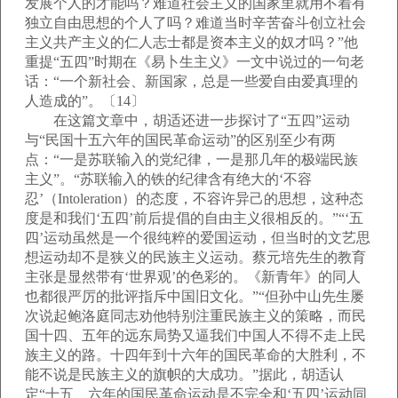
发展个人的才能吗？难道社会主义的国家里就用不着有
独立自由思想的个人了吗？难道当时辛苦奋斗创立社会
主义共产主义的仁人志士都是资本主义的奴才吗？”他
重提“五四”时期在《易卜生主义》一文中说过的一句老
话：“一个新社会、新国家，总是一些爱自由爱真理的
人造成的”。〔14〕
在这篇文章中，胡适还进一步探讨了“五四”运动
与“民国十五六年的国民革命运动”的区别至少有两
点：“一是苏联输入的党纪律，一是那几年的极端民族
主义”。“苏联输入的铁的纪律含有绝大的‘不容
忍’（Intoleration）的态度，不容许异己的思想，这种态
度是和我们‘五四’前后提倡的自由主义很相反的。”“‘五
四’运动虽然是一个很纯粹的爱国运动，但当时的文艺思
想运动却不是狭义的民族主义运动。蔡元培先生的教育
主张是显然带有‘世界观’的色彩的。《新青年》的同人
也都很严厉的批评指斥中国旧文化。”“但孙中山先生屡
次说起鲍洛庭同志劝他特别注重民族主义的策略，而民
国十四、五年的远东局势又逼我们中国人不得不走上民
族主义的路。十四年到十六年的国民革命的大胜利，不
能不说是民族主义的旗帜的大成功。”据此，胡适认
定“十五、六年的国民革命运动是不完全和‘五四’运动同