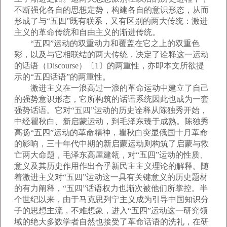
不断强化各自的思想定势，构建各自的意识形态，从而
形成了与“五四”既有联系，又有区别的两大传统：激进
主义的革命传统和自由主义的渐进传统。
“五四”运动的双重动力和覆盖在它之上的双重色
彩，以及与它相联结的两大传统，决定了诠释这一运动
的话语（Discourse）〔1〕的两重性，亦即本文所欲提
示的“五四话语”的两重性。
激进主义在一浪高过一浪的革命运动中建立了自己
的强势意识形态，它所构筑的话语系统因此也成为一套
强势话语。它对“五四”运动的历史诠释从陈独秀开始，
中经瞿秋白、新启蒙运动，到毛泽东臻于成熟。陈独秀
高扬“五四”运动的革命精神，瞿秋白突显俄国十月革命
的影响，三十年代中期的新启蒙运动则构筑了启蒙与救
亡两大命题，毛泽东高屋建瓴，对“五四”运动的性质、
意义及其历史作用作出合乎新民主主义理论的解释。随
着激进主义对“五四”运动这一具有关键意义的历史题材
的有力阐释，“五四”话语权力也渐次被他们所掌控。半
个世纪以来，由于马克思列宁主义成为引导中国知识分
子的思想主流，不难想象，进入“五四”运动这一研究领
域的绝大多数学者自然也接受了革命话语的洗礼，在研