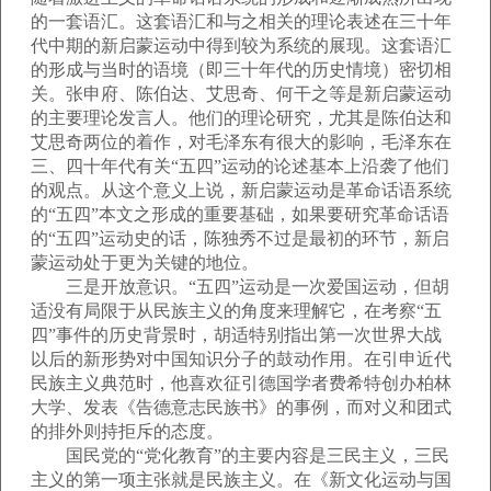
的一套语汇。这套语汇和与之相关的理论表述在三十年
代中期的新启蒙运动中得到较为系统的展现。这套语汇
的形成与当时的语境（即三十年代的历史情境）密切相
关。张申府、陈伯达、艾思奇、何干之等是新启蒙运动
的主要理论发言人。他们的理论研究，尤其是陈伯达和
艾思奇两位的着作，对毛泽东有很大的影响，毛泽东在
三、四十年代有关“五四”运动的论述基本上沿袭了他们
的观点。从这个意义上说，新启蒙运动是革命话语系统
的“五四”本文之形成的重要基础，如果要研究革命话语
的“五四”运动史的话，陈独秀不过是最初的环节，新启
蒙运动处于更为关键的地位。
三是开放意识。“五四”运动是一次爱国运动，但胡
适没有局限于从民族主义的角度来理解它，在考察“五
四”事件的历史背景时，胡适特别指出第一次世界大战
以后的新形势对中国知识分子的鼓动作用。在引申近代
民族主义典范时，他喜欢征引德国学者费希特创办柏林
大学、发表《告德意志民族书》的事例，而对义和团式
的排外则持拒斥的态度。
国民党的“党化教育”的主要内容是三民主义，三民
主义的第一项主张就是民族主义。在《新文化运动与国