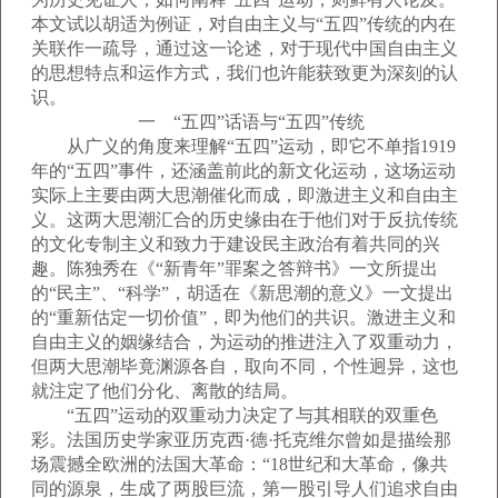
本文试以胡适为例证，对自由主义与“五四”传统的内在
关联作一疏导，通过这一论述，对于现代中国自由主义
的思想特点和运作方式，我们也许能获致更为深刻的认
识。
一 “五四”话语与“五四”传统
从广义的角度来理解“五四”运动，即它不单指1919
年的“五四”事件，还涵盖前此的新文化运动，这场运动
实际上主要由两大思潮催化而成，即激进主义和自由主
义。这两大思潮汇合的历史缘由在于他们对于反抗传统
的文化专制主义和致力于建设民主政治有着共同的兴
趣。陈独秀在《“新青年”罪案之答辩书》一文所提出
的“民主”、“科学”，胡适在《新思潮的意义》一文提出
的“重新估定一切价值”，即为他们的共识。激进主义和
自由主义的姻缘结合，为运动的推进注入了双重动力，
但两大思潮毕竟渊源各自，取向不同，个性迥异，这也
就注定了他们分化、离散的结局。
“五四”运动的双重动力决定了与其相联的双重色
彩。法国历史学家亚历克西·德·托克维尔曾如是描绘那
场震撼全欧洲的法国大革命：“18世纪和大革命，像共
同的源泉，生成了两股巨流，第一股引导人们追求自由