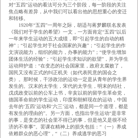
对“五四”运动的看法可分为三个阶段，每一阶段的关注
焦点略有差异，从中我们可以看出他的思想重心的变迁
和转移。
1920年“五四”一周年之际，胡适与蒋梦麟联名发表
《我们对于学生的希望》一文，一方面肯定“五四”以后
一年来学生运动的五大成绩，即“引起学生的自动的精
神”；“引起学生对于社会国家的兴趣”；“引起学生的作
文演说能力，组织的能力，办事的能力”；“使学生增加
团体生活的经验”；“引起学生求知识的欲望”，并为学生
运动辩护道：“在变态的社会国家里，政府太腐败了，
国民又没有正式的纠正机关（如代表民意的国会之
类）。那时候，干涉政治的运动一定是从青年的学生界
发生的。汉末的太学生，宋代的太学生，明末的结社，
戊戌政变以前的公车上书，辛亥以前的留学生革命党，
德国革命前的学生运动，印度和朝鲜现在的运动，中国
去年的‘五四’运动和‘六三’运动，都是同一个道理，都是
有发生的理由的”。另一方面，也指出学生运动“是非常
的事，是变态的社会里不得已的事，但是他又是很不经
济的不幸事”。罢课在精神上的损失包括：“（一）养成
依赖群众的恶心理”，“（二）养成逃学的恶习