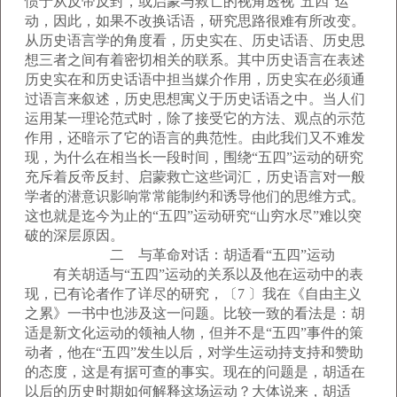
惯于从反帝反封，或启蒙与救亡的视角透视“五四”运
动，因此，如果不改换话语，研究思路很难有所改变。
从历史语言学的角度看，历史实在、历史话语、历史思
想三者之间有着密切相关的联系。其中历史语言在表述
历史实在和历史话语中担当媒介作用，历史实在必须通
过语言来叙述，历史思想寓义于历史话语之中。当人们
运用某一理论范式时，除了接受它的方法、观点的示范
作用，还暗示了它的语言的典范性。由此我们又不难发
现，为什么在相当长一段时间，围绕“五四”运动的研究
充斥着反帝反封、启蒙救亡这些词汇，历史语言对一般
学者的潜意识影响常常能制约和诱导他们的思维方式。
这也就是迄今为止的“五四”运动研究“山穷水尽”难以突
破的深层原因。
二 与革命对话：胡适看“五四”运动
有关胡适与“五四”运动的关系以及他在运动中的表
现，已有论者作了详尽的研究，〔7 〕我在《自由主义
之累》一书中也涉及这一问题。比较一致的看法是：胡
适是新文化运动的领袖人物，但并不是“五四”事件的策
动者，他在“五四”发生以后，对学生运动持支持和赞助
的态度，这是有据可查的事实。现在的问题是，胡适在
以后的历史时期如何解释这场运动？大体说来，胡适