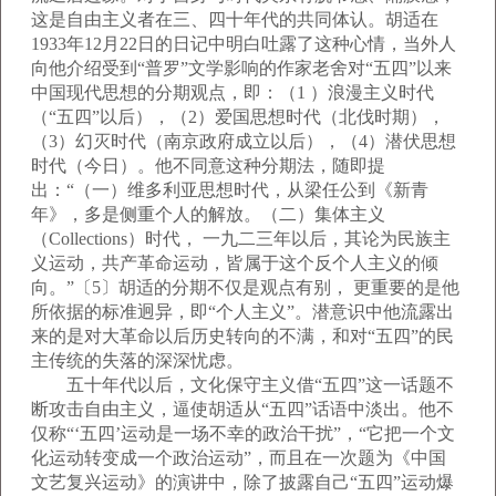
这是自由主义者在三、四十年代的共同体认。胡适在
1933年12月22日的日记中明白吐露了这种心情，当外人
向他介绍受到“普罗”文学影响的作家老舍对“五四”以来
中国现代思想的分期观点，即：（1 ）浪漫主义时代
（“五四”以后），（2）爱国思想时代（北伐时期），
（3）幻灭时代（南京政府成立以后），（4）潜伏思想
时代（今日）。他不同意这种分期法，随即提
出：“（一）维多利亚思想时代，从梁任公到《新青
年》，多是侧重个人的解放。（二）集体主义
（Collections）时代， 一九二三年以后，其论为民族主
义运动，共产革命运动，皆属于这个反个人主义的倾
向。”〔5〕胡适的分期不仅是观点有别， 更重要的是他
所依据的标准迥异，即“个人主义”。潜意识中他流露出
来的是对大革命以后历史转向的不满，和对“五四”的民
主传统的失落的深深忧虑。
五十年代以后，文化保守主义借“五四”这一话题不
断攻击自由主义，逼使胡适从“五四”话语中淡出。他不
仅称“‘五四’运动是一场不幸的政治干扰”，“它把一个文
化运动转变成一个政治运动”，而且在一次题为《中国
文艺复兴运动》的演讲中，除了披露自己“五四”运动爆