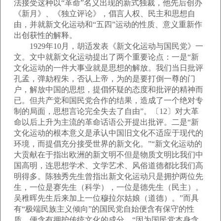
法接受这种以“革命”名义出现的新式独裁，他先后创办
《新月》、《独立评论》，倡言人权、民主和思想自
由，并就新文化运动和“五四”运动的性质、意义重新作
出创获性的解释。
1929年10月，胡适发表《新文化运动与国民党》一
文。文中就新文化运动提出了两个重要论点：一是“新
文化运动的一件大事业就是思想的解放。我们当日批评
孔孟，弹劾程朱，否认上帝，为的是要打倒一尊的门
户，解放中国的思想，提倡怀疑的态度和批评的精神而
已。但共产党和国民党合作的结果，造成了一个绝对专
制的局面，思想言论完全失去了自由”。〔12〕对大革
命以后上升为主流的革命话语公开提出批评。二是“新
文化运动的根本意义是承认中国旧文化不适应于现代的
环境，而提倡充分接受世界的新文化。”“新文化运动的
大贡献在于指出欧洲的新文明不但是物质文明比我们中
国高明，连思想学术、文学艺术、风俗道德都比我们高
明得多。陈独秀先生曾指出新文化运动只是拥护两位先
生，一位是赛先生（科学），一位是德先生（民主）。
吴稚晖先生后来加上一位穆拉尔姑娘（道德）。”而具
有“极端民族主义倾向”的国民党自始便含有保守的性
质，便含有拥护传统文化的成分。“因为国民党本身含