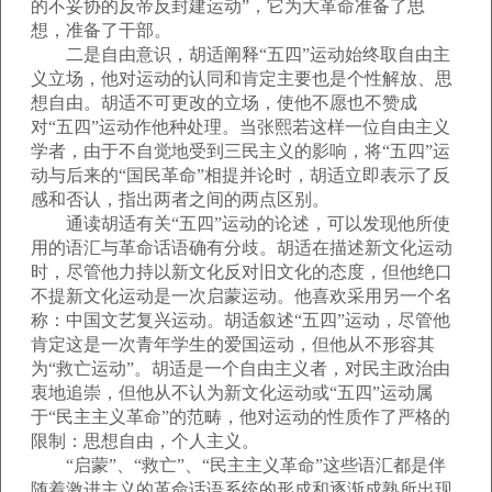
的不妥协的反帝反封建运动”，它为大革命准备了思
想，准备了干部。
二是自由意识，胡适阐释“五四”运动始终取自由主
义立场，他对运动的认同和肯定主要也是个性解放、思
想自由。胡适不可更改的立场，使他不愿也不赞成
对“五四”运动作他种处理。当张熙若这样一位自由主义
学者，由于不自觉地受到三民主义的影响，将“五四”运
动与后来的“国民革命”相提并论时，胡适立即表示了反
感和否认，指出两者之间的两点区别。
通读胡适有关“五四”运动的论述，可以发现他所使
用的语汇与革命话语确有分歧。胡适在描述新文化运动
时，尽管他力持以新文化反对旧文化的态度，但他绝口
不提新文化运动是一次启蒙运动。他喜欢采用另一个名
称：中国文艺复兴运动。胡适叙述“五四”运动，尽管他
肯定这是一次青年学生的爱国运动，但他从不形容其
为“救亡运动”。胡适是一个自由主义者，对民主政治由
衷地追崇，但他从不认为新文化运动或“五四”运动属
于“民主主义革命”的范畴，他对运动的性质作了严格的
限制：思想自由，个人主义。
“启蒙”、“救亡”、“民主主义革命”这些语汇都是伴
随着激进主义的革命话语系统的形成和逐渐成熟所出现