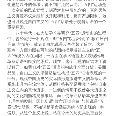
化思想以外的领域，得不到广泛的认同。“五四”运动是
一次空前的民族觉悟，胡适对其中所包含的丰富的民族
主义资源不仅未能加以开掘和利用，反而严加限制。这
也可以说是自由主义的“五四”话语处于弱势话语的一个
重要原因。
八十年代，在大陆学术界研究“五四”运动史的过程
中，曾经流行一种观点：即“五四”以后出现了“救亡压倒
启蒙”的情势，或者直白地说是反帝代替了反封。这种
观点一方面力图在可能的范围内揭示激进主义的“五
四”传统的内在局限，一方面在学术语言上又表现出与
革命话语相衔接的矛盾。现在，这个问题的症结终于得
以解开。如我们对“五四”话语的构成作全面分析，显而
易见，自由主义的渐进话语也构成“五四”话语系统的一
部分。现代中国历史的实际情形是激进主义的革命话语
系统上升为主流地位，从而排挤甚至是吞噬了包括自由
主义在内的其他流派。一边倒的情形不仅使各大流派之
间的文化制衡格局被破坏，而且使革命话语本身也失去
了理性的控制。因此所谓“救亡压倒启蒙”与其说是“五
四”运动所致，不如说是革命话语系统内部出现的一种
偏颇。从这个意义上说，站在今天的历史高度重新反