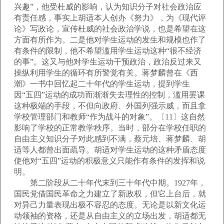
兴趣”，他受杜威的影响，认为知识分子对社会政治应
有责任感，事实上胡适本人创办《努力》，为《现代评
论》写政论，宣传杜威的社会政治学说，也是希望在这
方面有所作为。二是他对学生运动的发生和规模也作了
有条件的限制，他不希望滥用学生运动这种“很不经济
的事”。这又与他对学生运动干预政治，政治反过来又
操纵利用学生的循环有所警觉有关。蒋梦麟曾在《西
潮》一书中回忆起二十年代的学生运动，提到学生
因“五四”运动的成功而渐渐失去理性的控制，滥用罢课
这种极端的手段，不但向政府、外国列强示威，而且拿
学校管理部门和教师“作为战斗的对象”。〔11〕这自然
影响了学校的正常教学秩序。当时，部分在学校任职的
自由主义知识分子对此感到不满，蔡元培、蒋梦麟、胡
适等人都曾出面疏导。胡适对学生运动的这种矛盾态度
使他对“五四”运动的积极意义只能作有条件的发挥和说
明。
第二阶段从二十年代末到三十年代中期。1927年，
国民党借国民革命之力建立了新政权，但它上台后，就
对异己力量表现出极不容忍的态度。无论是以新文化运
动领袖的资格，还是从自由主义的立场出发，胡适都无