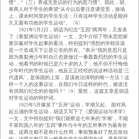
惯”，“（三）养成无意识的行为的恶习惯”。因此，胡、
蒋两人对于学生的希望“从今以后要注意课堂里，操场
上，课余时间里的学生生活；只有这种学生活动是能持
久又最有功效的学生运动”。〔8〕
1921年5月2日，胡适为纪念“五四”两周年，又发表
了《黄梨洲论学生运动》一文，文中介绍了明末思想家
黄宗羲对学生起事的看法，特别提到“理想的学校应该
是一个造成天下公是公非的所在。”表示“我的意思只是
因为黄梨洲少年时自己也曾做过一番轰轰烈烈的学生运
动，他着书的时候已是六十岁的人了，他不但不忏悔他
少年时代的学生运动，他反正正经经的说这种活动是‘三
代遗风’，是保国的上策，是谋政治清明的唯一方法！这
样一个人的这番议论，在我们今日这样的时代，难道没
有供我们纪念的价值吗？”〔9〕显然， 这篇文章是胡适
对学生运动的辩护词。
1925年5月爆发了“五卅”运动，学潮又起。 面对风
起云涌的学生运动，胡适又写下了《爱国运动与求学》
一文，文中特别提到“我们观察这七年来的‘学潮’，不能
不算民国八年的“五四”事件与今年的五卅事件为最有价
值。这两次都不是有什么作用，事前预备好了然后发动
的；这两次都只是一般青年学生的爱国血诚，遇着国家