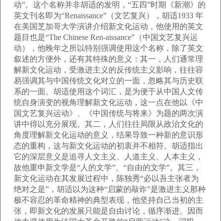
动”。这个名称并非胡适的发明，“五四”时期《新潮》的
英文刊名即为“Renaissance”（文艺复兴），胡适1933 年
在美国芝加哥大学演讲介绍新文化运动，他使用的英文
题目也是“The Chinese Ren-aissance”（中国文艺复兴运
动），他晚年之所以特别强调使用这个名称，除了英文
叙述的方便外，还有其特殊的意义：其一，人们通常理
解新文化运动，受激进主义的反传统主义影响，往往容
易强调其与中国传统文化对立的一面，忽略其与历史联
系的一面。胡适使用这个词汇，是为便于从中国人文传
统自身演变的视角理解新文化运动，这一点在他以《中
国文艺复兴运动》、《中国传统与将来》为题的两次演
讲中得以充分展现。其二，人们往往局限从政治文化的
角度理解新文化运动的意义，结果导致一种新的意识形
态的重构，这与新文化运动的初衷并不相符。胡适指出
它的深层意义是追寻人文主义、人道主义、人本主义，
故他重申新文学是“人的文学”、“自由的文学”。其三，
新文化运动在其发展过程中，陈独秀“必以吾主张者为
绝对之是”，胡适以为这种“启蒙的敲诈”是激进主义那种
极不容忍的革命精神的典型表现，他坚持自己当初的主
张，即新文化的发展只能是自由讨论，循序渐进。因而