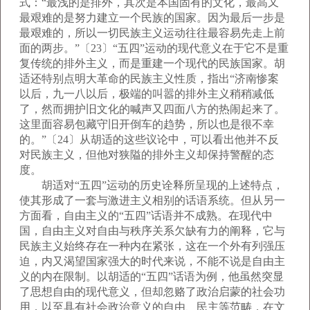
式：“最浅的是排外，其次是本国固有的文化，最高又
最艰难的是努力建立一个民族的国家。因为最后一步是
最艰难的，所以一切民族主义运动往往最容易先走上前
面的两步。”〔23〕“五四”运动的现代意义在于它不是重
复传统的排外主义，而是重建一个现代的民族国家。胡
适还特别点明大革命的民族主义性质，指出“济南惨案
以后，九一八以后，极端的叫嚣的排外主义稍稍减低
了，然而拥护旧文化的喊声又四面八方的热闹起来了。
这里面容易包藏守旧开倒车的趋势，所以也是很不幸
的。”〔24〕从胡适的这些议论中，可以看出他并不反
对民族主义，但他对狭隘的排外主义却保持警醒的态
度。
胡适对“五四”运动的历史诠释所呈现的上述特点，
使其形成了一套与激进主义相别的话语系统。但从另一
方面看，自由主义的“五四”话语并不成熟。在现代中
国，自由主义对自由与秩序关系欠缺有力的阐释，它与
民族主义始终存在一种内在紧张，这在一个外有列强压
迫，内又渴望国家强大的时代来说，不能不说是自由主
义的内在限制。以胡适的“五四”话语为例，他虽然突显
了思想自由的现代意义，但却忽赂了政治启蒙的社会功
用，以至具有社会政治意义的自由、民主等范畴，在文