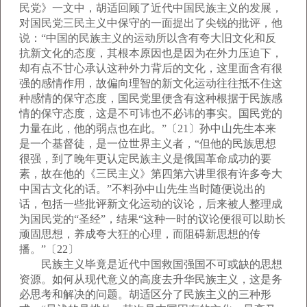
民党》一文中，胡适回顾了近代中国民族主义的发展，
对国民党三民主义中保守的一面提出了尖锐的批评，他
说：“中国的民族主义的运动所以含有夸大旧文化和反
抗新文化的态度，其根本原因也是因为在外力压迫下，
却有点不甘心承认这种外力背后的文化，这里面含有很
强的感情作用，故偏向理智的新文化运动往往抵不住这
种感情的保守态度，国民党里便含有这种根据于民族感
情的保守态度，这是不可讳也不必讳的事实。国民党的
力量在此，他的弱点也在此。”〔21〕孙中山先生本来
是一个基督徒，是一位世界主义者，“但他的民族思想
很强，到了晚年更认定民族主义是俄国革命成功的要
素，故在他的《三民主义》第四第六讲里很有许多夸大
中国古文化的话。”不料孙中山先生当时随便说出的
话，包括一些批评新文化运动的议论，后来被人整理成
为国民党的“圣经”，结果“这种一时的议论便很可以助长
顽固思想，养成夸大狂的心理，而阻碍新思想的传
播。”〔22〕
民族主义毕竟是近代中国救国强国不可或缺的思想
资源。如何从现代意义的高度去升华民族主义，这是务
必思考和解决的问题。胡适区分了民族主义的三种形