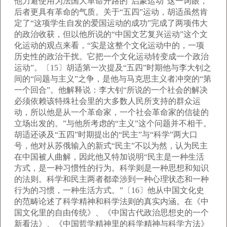
他力避使用为法国大革命开路的“启蒙运动”这一词眼，
后者更具有革命的气质。关于“五四”运动，胡适虽然肯
定了“这项学生自发的爱国运动的成功”完成了两项伟大
的政治收获，但以他所说的“中国文艺复兴运动”这个文
化运动的观点来看，“实是这整个文化运动中的，一项
历史性的政治干扰。它把一个文化运动转变成一个政治
运动”。〔15〕胡适第一次提及“五四”时期他与李大钊之
间的“问题与主义”之争，是他与马克思主义者冲突的“第
一个回合”。他解释说：李大钊“所说的一个社会的解决
必须依赖该特殊社会里的大多数人民所支持的群众运
动，所以他是从一个革命家，一个社会革命家的信徒的
立场出发的。”与他所考虑的“主义”这个问题并不相干。
胡适还谈及“五四”时期提出的“民主”与“科学”两大口
号，他对从苏俄输入的新式“民主”不以为然，认为民主
在中国被人曲解，因此他又特加说明“民主是一种生活
方式，是一种习惯性的行为。科学则是一种思想和知识
的法则。科学和民主两者都牵涉到一种心理状态和一种
行为的习惯，一种生活方式。”〔16〕他从中国文化史
的范畴论述了科学精神和科学法则的真实内涵。在《中
国文化里的自由传统》、《中国古代政治思想史的一个
新看法》、《中国哲学精神里的科学精神与科学方法》