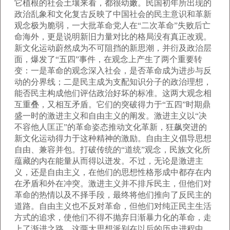
它植根的社会土壤来看，都很幼嫩。民国初年所出现的
政治乱象和文化复古反映了中国社会的民主意识和革新
观念极为脆弱，一大批革命党人在“二次革命”失败后亡
命海外，更是说明新旧力量对比的格局没有真正改观。
新文化运动蔚然成为不可阻挡的新思潮，并衍及政治层
面，爆发了“五四”事件，在观念上产生了两个重要转
变：一是革命的观念深入社会，是否革命成为进步与反
动的分界线；二是民主成为支配知识分子的政治理想，
能否民主构成他们评估政治好坏的标准。这两大观念相
互重叠，又相互矛盾。它们的突破得力于“五四”时期鼎
盛一时的激进主义和自由主义的阐发。激进主义以“决
不容他人匡正”的革命姿态推动文化革新，狂飙突进的
新文化运动得力于这种精神的激励。自由主义倡导思想
自由、兼容并包。打破传统的“道统”观念，民族文化所
蕴藏的内在能量从而得以迸发。不过，无论是激进主
义，还是自由主义，在他们的思想性格形成中都存在内
在矛盾和外在冲突。激进主义并不排斥民主，但他们对
革命的热情以及不择手段，最终将他们推向了反民主的
道路。自由主义也不反对革命，但他们对纯正民主生活
方式的追求，使他们不得不抛弃日渐暴力化的革命，走
上了渐进之路。这两大思想派别在以后的历史进程中，