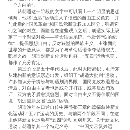
一个方向的”。
从胡适这一阶段的文字中可以看出一个明显的思想
倾向，他将“五四”运动注入了强烈的自由主义色彩，并
与此后的“国民革命”和国民党新政权加以区分，强调它
们之间的对立。而隐含在这些观点之后，胡适实际上设
定了一个对话对象——革命话语系统。他批评“铁的纪
律”，提倡思想自由；反对狭隘的民族主义，主张面向
世界的开放意识，都是为了与革命话语争夺话语权力。
职是之故，胡适对新文化运动也好，“五四”运动也罢，
都作了充分肯定。
第三阶段是五十年代以后，此时大陆易帜，毛泽东
从建构新的意识形态出发，组织了“胡适大批判”运动，
许多知识分子纷纷与胡适划清界限；国民党政权退居台
湾后，对自由主义者也是或公开打压，或幕后怂恿攻
讦，双方的矛盾愈演愈烈。面对自由主义不得伸展的困
境，胡适重新反省“五四”运动。
胡适晚年在口述自传中用整整三章的篇幅叙述新文
化运动和“五四”运动的历史。与前两个阶段不同，在这
里他将新文化运动与“五四”运动区别开来。关于新文化
运动，胡适给其一个特定名称——“中国文艺复兴运