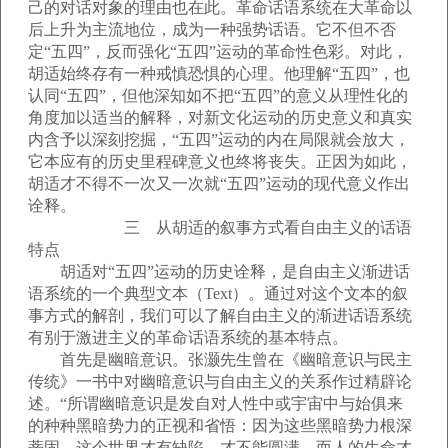
己的对话对象的理由也在此。革命话语系统在大革命以
后上升为主流地位，成为一种强势话语。它不但不否
定“五四”，反而强化“五四”运动的革命性色彩。对此，
胡适始终存有一种戒慎恐惧的心理。他理解“五四”，也
认同“五四”，但他深知如不把“五四”的意义从理性化的
角度加以适当的解释，对新文化运动的历史意义和真实
内含予以深刻挖掘，“五四”运动的内在局限就会放大，
它本应有的历史里程碑意义也终将丧失。正因为如此，
胡适才不得不一次又一次就“五四”运动的现代意义作出
诠释。
三 从胡适的叙事方式看自由主义的话语
特点
胡适对“五四”运动的历史诠释，是自由主义渐进话
语系统的一个典型文本（Text）。通过对这个文本的叙
事方式的解剖，我们可以了解自由主义的渐进话语系统
有别于激进主义的革命话语系统的基本特点。
首先是幽暗意识。张灏先生曾在《幽暗意识与民主
传统》一书中对幽暗意识与自由主义的关系作过精辟论
述。“所谓幽暗意识是发自对人性中或宇宙中与始俱来
的种种黑暗势力的正视和省悟：因为这些黑暗势力根深
蒂固，这个世界才有缺陷，才不能圆满，而人的生命才