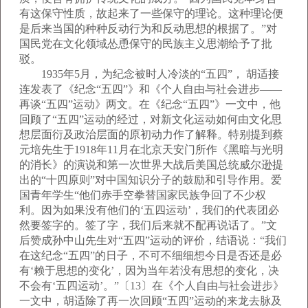
有这保守性质，故起来了一些保守的理论。这种理论便
是后来当国的种种反动行为和反动思想的根据了。”对
国民党在文化领域怂恿保守的民族主义思潮给予了批
驳。
1935年5月，为纪念被时人冷淡的“五四”， 胡适接
连发表了《纪念“五四”》和《个人自由与社会进步——
再谈“五四”运动》两文。在《纪念“五四”》一文中，他
回顾了“五四”运动的经过，对新文化运动如何由文化思
想层面衍及政治层面的原初动力作了解释。特别提到蔡
元培先生于1918年11月在北京天安门所作《黑暗与光明
的消长》的演说和第一次世界大战后美国总统威尔逊提
出的“十四原则”对中国知识分子的鼓励和引导作用。爱
国青年学生“他们赤手空拳替国家民族争回了不少权
利。因为如果没有他们的‘五四运动’，我们的代表团必
然要签字的。签了字，我们后来就不配再说话了。”文
后赞成孙中山先生对“五四”运动的评价，结语说：“我们
在这纪念“五四”的日子，不可不细细想今日是否还是必
有‘赖于思想的变化’，因为当年若没有思想的变化，决
不会有‘五四运动’。”〔13〕在《个人自由与社会进步》
一文中，胡适除了再一次回顾“五四”运动的来龙去脉及