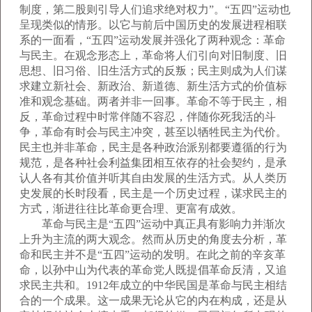
制度，第二股则引导人们追求绝对权力”。“五四”运动也
呈现类似的情形。以它与前后中国历史的发展进程相联
系的一面看，“五四”运动发展并强化了两种观念：革命
与民主。在观念形态上，革命将人们引向对旧制度、旧
思想、旧习俗、旧生活方式的反叛；民主则成为人们谋
求建立新社会、新政治、新道德、新生活方式的价值标
准和观念基础。两者并非一回事。革命不等于民主，相
反，革命过程中时常伴随不容忍，伴随你死我活的斗
争，革命有时会与民主冲突，甚至以牺牲民主为代价。
民主也并非革命，民主是各种政治派别都要遵循的行为
规范，是各种社会利益集团相互依存的社会契约，是承
认人各有其价值并听其自由发展的生活方式。从人类历
史发展的长时段看，民主是一个历史过程，谋求民主的
方式，渐进往往比革命更合理、更富有成效。
革命与民主是“五四”运动中真正具有影响力并渐次
上升为主流的两大观念。然而从历史的角度去分析，革
命和民主并不是“五四”运动的发明。在此之前的辛亥革
命，以孙中山为代表的革命党人既提倡革命反清，又追
求民主共和。1912年成立的中华民国是革命与民主相结
合的一个成果。这一成果无论从它的内在构成，还是从