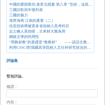
中國的愛因斯坦:束星北檔案 第八章 “別矣，淦昌兄”
三國詩歌與年號列表
三國的魅力
海禁海商 江南的產業（二）
信息技術將被更多省份納入高考科目
志士幽人莫怨嗟，古來材大難為用
網絡文學的民間性
“用教材教”的基礎是“教教材” ——談語文教學內容的規定性
利用CSSCI對我國高等院校人文社科研究狀況的分析
評論集
暫無評論。
稱謂：
内容：