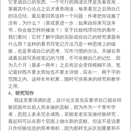
它变成自己的东西。一个可行的阅读次序是先看首尾，
掌握
其中心论点之后才逐章阅读，每章看完之后用自己
的话总结。最后要回答这样一个问题：作者把你说服了
没有，为什么？（甚或更进一步：如果由你来写这本
书，你
会做怎样的修改？）至于比较纯理论性的着作，
我们要问：它对了解中国的实际或你自己的研究课题有
什么用？这样的看书写笔记方法乃是一种思维上的锻
炼，也是养成自己的思
考、写作习惯的办法。关键在养
成看后就写系统笔记的习惯，不可依赖自己的记忆，因
为几个月（最多一两年）之后肯定会变得模糊不清。笔
记最好既不要太简短也不要
太详细，应在一、两千字的
范围之内。这样长年积累，随时可供将来的研究和教学
之用。
4
、研究写作
我这里要强调的是，设计论文首先应要求自己能在经
验层面作出前人所未做的贡献，因为作为一个青年学
者，思想上多未完全成熟，若能老老实实做经验研究，
最起
码可以在那个层面上做出新的贡献。但这不是说要
只作经验信息的简单堆积，因为那样无从区别重要和不