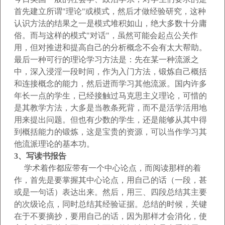
首
先建立所谓
"
理论
"
或模式，然后才做经验研究，这种
认识方法的结果之一是模式堆积如山，绝大多数十分庸
俗。而与这样的模式
"
对话
"
，虽然可能会起点公关作
用，但对推进和提高自
己的分析概念不会有太大帮助。
最后一种可行的理论学习方法是：先在某一种流派之
中，深入浸淫一段时间，作为入门方法，锻炼自己概括
和连接概念的能力，然后进而学习其他流派。国内许多
年
长一点的学生，已经接触过马克思主义理论，可惜的
是其教学方法，大多是当教条死背，而不是活学活用地
用来提出问题。但也有少数的学生，还是能够从其中得
到
概括能力的锻炼，这是宝贵的资源，可以当作学习其
他流派理论的基本功。
3
、写读书报告
学术着作都应带有一个中心论点，而阅读那样的着
作，首先是要掌握其中心论点，用自己的话（一段，甚
或是一句话）表达出来。然后，用三、四段总结其主要
的次
级论点，同时总结其经验证据。总结的时候，关键
在于不要摘抄，要用自己的话，因为那样才会消化，使