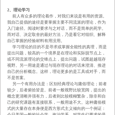
2
、理论学习
前人有众多的理论着作，对我们来说是有用的资源。
我自己提倡的途径是要掌握主要不同流派的理论，作为
入门途径。阅读时要求与之对话，而不是简单的死学。
而
对话、决定取舍的最好方法，乃是看它对组织、解释
自己掌握的经验材料有用没用。
学习理论的目的不是寻求或掌握全能性的真理，而是
提出问题，较高的一个境界是在理论和实际脱节点上，
或不同流
派理论的交锋点上，提出问题，试图超越现存
视野。另一用途是通过与现存理论的对话来澄清、推进
自己的分析概念。这样，理论更多的是工具或对手，而
不是答案。
另一个有用办法是：区别经典理论与庸俗理论；前者
较少，后者俯拾皆是。前者一般视野比较宽阔，提出的
概念更清晰并强有力，后者则比较模糊繁杂，除非和自
己
的研究课题有直接联系，一般用途不大。这种庸俗模
式的大量存在本身便是西方形式主义倾向的一个例证：
今日美国一般的社会学、政治学系，对学生们要求的是