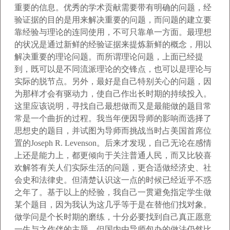
重要的信息。优秀的学术贡献需要带有明确的问题，经
验证
据的目的是用来解决重要的问题，而问题的建立要
靠经验与理论的连同使用，不可只靠单一方面。最理想
的状况是通过新鲜的经验证据来提炼新鲜的概念，用以
解决
重要的理论问题。而所谓理论问题，上面已经提
到，既可以是不同流派理论的交锋点，也可以是理论与
实际的脱节点。另外，最好是自己特别关心的问题，因
为那样
才会有驱动力，使自己作出长时期的持续投入。
这里应该说明，寻找自己最想做而又是最能做的题目常
常是一个曲折的过程。我当年便因导师的影响而选择了
思想史的题目，并试图为导师而挑战当时占美国首席位
置的
Joseph R. Levenson
。后来才发现，自己无论在感情
上还是能力上，都更倾向于关注普通人民，而又比较喜
欢解答有关人们实际生活的问题，更合适做经济史、社
会史
和法律史。但清楚认识这一点的时候已经近乎不惑
之年了。基于以上的经验，我自己一贯避免指定学生做
某个题目，因为我认为这几乎等于是在替他们找对象。
做学
问是个长时期的磨练，十分必要找到自己真正愿意
一生与之作伴的主题，但国内由导师包办的做法仍然比