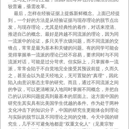
较普遍，亟需改革。
最后，怎样在经验证据上提炼新鲜概念。上面已经提
到，一个好的方法是从经验证据与现存理论的脱节点出
发，与现存理论，尤其是经典性的着作，对话来澄清、
推
进自己的概念。最好是跨越不同流派的理论，因为同
一流派中的论证，多只关乎次级问题，而不同流派的交
锋点，常常是最为基本和关键的问题。有的同学可能会
觉
得掌握单一流派的理论已经不容易，要求同时与不同
流派对话，可能是过分苛求。但实际上，只掌握单一流
派，常常会陷于不自觉地完全接受其预设前提，久而久
之，甚至会以为是天经地义，无可置疑的
"
真理
"
，因此
陷入由意识形态主宰的研究。而且，通过不同流派之间
的争议，可以更清晰深入地同时掌握不同概念，并把
自
己的认识和问题提高到
最基本的层面上。这方面中国的
研究生其实具有比美国学生优越的条件。作为处于两种
文化冲击下的知识分子，中国的研究生更能体会到理论
与实际的脱节以及不同
理论之间的交锋。今天中国的研
究生，几乎不可避免地都是
"
双重文化人
"
（见黄宗智