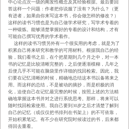
中心论点次一级的阐发性概念及其经验根据。最后要回
答这样一个问题：作者把你说服了没有？为什么？（更
有进者，如果由你来写这本书，你会做怎样的修改？）
这样的读书习惯也是为自己做学术研究，写学术专着的
一种锻炼。能够清楚掌握好的专着的设计和结构，才有
可能自己撰写优秀的学术着作。
这样的读书习惯另外有一个很实用的考虑，就是为了
积累自己将来研究和教学的可用材料。根据我自己的经
验，我们看书之后，在个把星期到几个月之中，对一本
书
的记忆是比较清晰完整的，之后便逐渐模糊，几年之
后便几乎不可能在脑袋里作详细的找回检索。因此，我
们要在记忆清晰的时候，精确地总结这本书以备将来之
用。而这样的总结，不是被动的摘抄，而是积极的消
化，迫使自己在记忆最完整的时候，按照上述的方法精
确地掌握这本书并对之进行系统思考。那样，将来可以
随
时找回检索使用。我自己要到
30
岁之后才清楚了解到
自己的记忆（或仅仅把书排列在书架上）的不可依靠，
开始积累笔记。有不少在研究院时候读过的书，后来都
得回去重看。