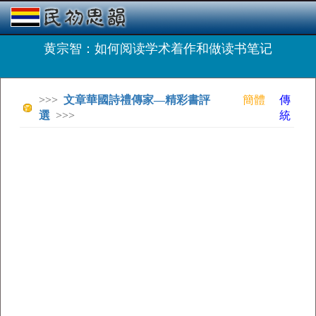
黄宗智：如何阅读学术着作和做读书笔记
>>>
文章華國詩禮傳家—精彩書評
簡體
傳
選
>>>
統