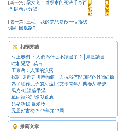
[新一篇]
梁文道：哲學家的死法千奇百
怪 開卷八分鐘
[舊一篇]
三毛：我的夢想是做一個拾破
爛的 鳳凰副刊
相關閱讀
村上春樹 ：人們為什么不讀書了？│鳳凰讀書
吃相兇惡 | 莫言
王東岳：人類的沒落
探訪 走進建川博物館：與抗戰有關無關的N個細節
為了埋葬兒子的河流∣《文學青年》柴春芽專號
馬克·吐溫論手淫
單向街的理想與尷尬
姑姑語錄 張愛玲
鳳凰好書榜 2015年第12周
推薦文章