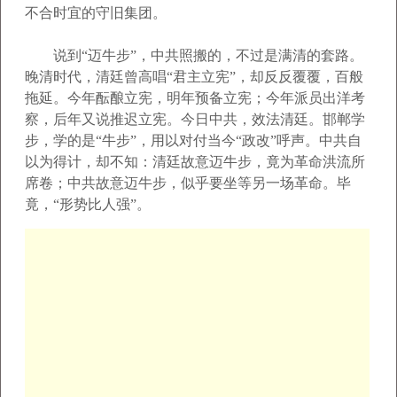
不合时宜的守旧集团。
说到“迈牛步”，中共照搬的，不过是满清的套路。
晚清时代，清廷曾高唱“君主立宪”，却反反覆覆，百般
拖延。今年酝酿立宪，明年预备立宪；今年派员出洋考
察，后年又说推迟立宪。今日中共，效法清廷。邯郸学
步，学的是“牛步”，用以对付当今“政改”呼声。中共自
以为得计，却不知：清廷故意迈牛步，竟为革命洪流所
席卷；中共故意迈牛步，似乎要坐等另一场革命。毕
竟，“形势比人强”。