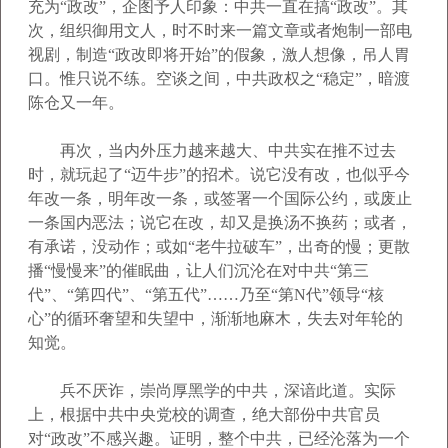
充为“政改”，企图予人印象：中共一直在搞“政改”。其
次，组织御用文人，时不时来一篇文章或者炮制一部电
视剧，制造“政改即将开始”的假象，激人想像，吊人胃
口。惟只说不练。空谈之间，中共政权之“稳定”，暗渡
陈仓又一年。
再次，当内外压力越来越大、中共实在推不过去
时，就玩起了“迈牛步”的招术。说它没有改，也似乎今
年改一条，明年改一条，或签署一个国际公约，或废止
一条国内恶法；说它在改，却又是换汤不换药；或者，
有承诺，没动作；或如“老牛拉破车”，出奇的慢；更散
播“慢慢来”的催眠曲，让人们沉沦在对中共“第三
代”、“第四代”、“第五代”……乃至“第N代”领导“核
心”的循环奢望和失望中，渐渐地麻木，失去对年轮的
知觉。
兵不厌诈，崇尚厚黑学的中共，深谙此道。实际
上，根据中共中央党校的调查，绝大部份中共官员
对“政改”不感兴趣。证明，整个中共，已经沦落为一个