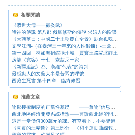
相關閱讀
《曠世大儒——顧炎武》
諸神的傳說 第八部 俄底修斯的傳說 求婚人的陰謀
《天朝落日：中國二十王朝覆亡全景》鹿台孤魂：商朝覆亡真相
文學江湖-（在臺灣三十年來的人性鍛鍊）-王鼎鈞回憶錄四部曲之四
第十四回 林如海捐館揚州城 賈寶玉路謁北靜王
房龍《寬容》十七 索茲尼一家
《新疆追記》23、漢維“代表”的談判
最感動人的文藝大半是苦悶的呼號
西藏生死書 第十四章 臨終修習
推薦文章
論鄰接權制度的正當性基礎 ——兼論“信息網絡傳播者權”的虛無
西北地區經濟開發系統構想——兼論西北經濟開發區建設
這是一堂價值300萬元的課。有空看下，不要錯過
《真實的汪精衛》第三部分：《和平運動曲線救國》 第三部分之四：對日和約的實態
寶寶的需求，你滿足了嗎