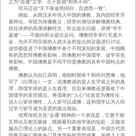
之为“会通”之学。孔子提倡“和而不同”。
司马迁说“天下殊途而同归，百虑而一致”。
例如，从西汉末年传入中国的佛教，其内部经常开
展辩论。寺院为传播教义，经常向僧侣讲解佛教经典。
担任讲师的高僧讲解经文，听众提出问题，讲师“学不
返难”——不能向听众提出反问。佛教经常举行无遮大
会，允许不同宗派的人就大会所提出的议题进行讨论。
这些都促进了中国佛教中各个不同派别的发展。中国囿
有的思想对佛教有影响，而佛教对中国儒学、道学等也
有影响。中国佛教是不同于印度佛教的具有中国特点的
佛教。
佛教认为自己高明，南朝时期有个和尚叫慧琳，他
写了《白黑论》一文，说佛教讲的是人生宇宙之外的真
理，而儒学讲的是人生真理。但后来佛教还是吸收了中
国儒学的某些观点。将儒家的“人心”论改造为佛性论，
说人心皆存佛性，人人皆可以成佛，这和儒学认为人经
过学习皆可成为圣贤的观点相似。
优秀传统文化“会通”精神的一个表现是，它善于相
互辩论又相互吸收，既能看到其他学派的短处，又能克
服自己理论上的缺点。另一个重要表现是，中国古代思
想善于融汇吸收各门具体学科的思想成果，并使之上升