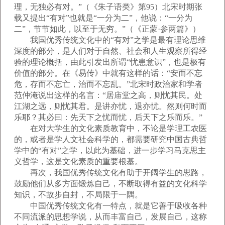
理，无独必有对。”（《朱子语类》第95）北宋时期张
载又提出“有对”也就是“一分为二”，他说：“一分为
二”，节节如此，以至于无穷。”（《正蒙·参两篇》）
我国优秀传统文化中的“有对”之学是最有理论思维
深度的部分，是人们对于自然、社会和人生观察所得经
验的理论概括，由此引发出所谓“忧患意识”，也是极有
价值的部分。在《易传》中就有这样的话：“安而不忘
危，存而不忘亡，治而不忘乱。”北宋时政治家和学者
范仲淹说出这样的名言：“居庙堂之高，则忧其民。处
江湖之远，则忧其君。是讲亦忧，退亦忧。然则何时而
乐耶？其必曰：先天下之忧而忧，后天下之乐而乐。”
在对大学生的文化素质教育中，不论是学理工农医
的，或者是学人文社会科学的，都需要研究中国古典哲
学中的“有对”之学，以此为基础，进一步学习马克思主
义哲学，这是文化素质的重要根基。
再次，我国优秀传统文化有助于开阔学生的思路，
鼓励他们从多方面锻炼自己，不断取得有益的文化科学
知识，不故步自封，不局限于一隅。
中国优秀传统文化有一特点，就是它善于吸收各种
不同流派的思想学说，从而丰富自己，发展自己，这称