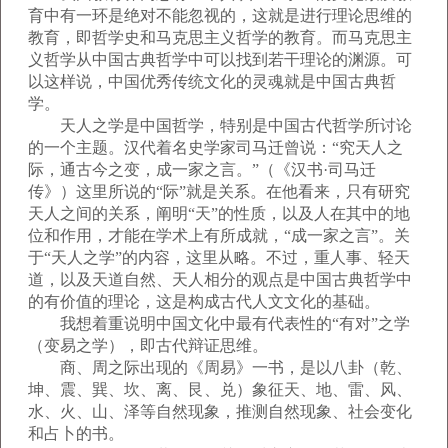
育中有一环是绝对不能忽视的，这就是进行理论思维的
教育，即哲学史和马克思主义哲学的教育。而马克思主
义哲学从中国古典哲学中可以找到若干理论的渊源。可
以这样说，中国优秀传统文化的灵魂就是中国古典哲
学。
天人之学是中国哲学，特别是中国古代哲学所讨论
的一个主题。汉代着名史学家司马迁曾说：“究天人之
际，通古今之变，成一家之言。”（《汉书·司马迁
传》）这里所说的“际”就是关系。在他看来，只有研究
天人之间的关系，阐明“天”的性质，以及人在其中的地
位和作用，才能在学术上有所成就，“成一家之言”。关
于“天人之学”的内容，这里从略。不过，重人事、轻天
道，以及天道自然、天人相分的观点是中国古典哲学中
的有价值的理论，这是构成古代人文文化的基础。
我想着重说明中国文化中最有代表性的“有对”之学
（变易之学），即古代辩证思维。
商、周之际出现的《周易》一书，是以八卦（乾、
坤、震、巽、坎、离、艮、兑）象征天、地、雷、风、
水、火、山、泽等自然现象，推测自然现象、社会变化
和占卜的书。