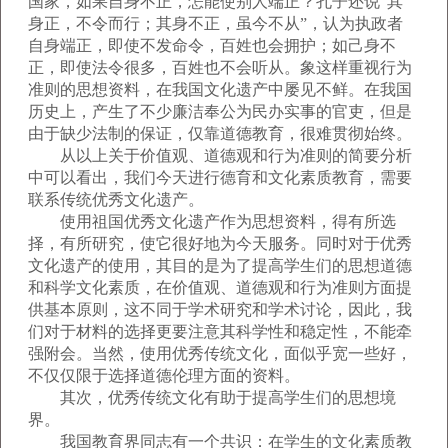
国家，如果自身不正，怎能使别人端正？孔子还说“其
身正，不令而行；其身不正，虽今不从”，认为执政者
自身端正，即使不发命令，百姓也会拥护；如己身不
正，即使法令很多，百姓也不会听从。象这样重视行为
准则的思想资料，在我国文化遗产中屡见不鲜。在我国
历史上，产生了不少廉洁奉公为民办实事的官吏，但是
由于缺少法制的保证，仅靠道德教育，很难贯彻始终。
从以上关于价值观、道德观和行为准则的简要分析
中可以看出，我们今天进行德育和文化素质教育，需要
联系传统优秀文化遗产。
使用祖国优秀文化遗产作为思想资料，得有所选
择，有所研究，使它很好地为今天服务。同时对于优秀
文化遗产的使用，其目的是为了提高学生们的思想道德
和科学文化素质，在价值观、道德观和行为准则方面提
供基本原则，这不同于学术研究和学术讨论，因此，我
们对于材料的选择更要注意其科学性和稳定性，不能牵
强附会。当然，使用优秀传统文化，面似乎宽一些好，
不仅仅限于选择道德伦理方面的资料。
其次，优秀传统文化有助于提高学生们的思想境
界。
我国教育界同志有一个共识：在学生的文化素质教