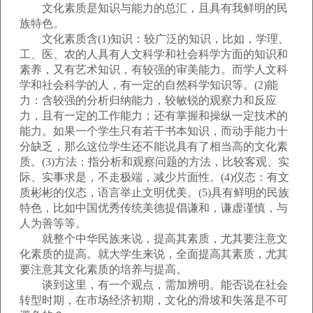
文化素质是知识与能力的总汇，且具有我鲜明的民
族特色。
文化素质含(1)知识：较广泛的知识，比如，学理、
工、医、农的人具有人文科学和社会科学方面的知识和
素养，又有艺术知识，有较强的审美能力。而学人文科
学和社会科学的人，有一定的自然科学知识等。(2)能
力：含较强的分析归纳能力，较敏锐的观察力和反应
力，且有一定的工作能力；还有掌握和操纵一定技术的
能力。如果一个学生只有若干书本知识，而动手能力十
分缺乏，那么这位学生还不能说具有了相当高的文化素
质。(3)方法：指分析和观察问题的方法，比较客观、实
际、实事求是，不走极端，减少片面性。(4)仪态：有文
质彬彬的仪态，语言举止文明优美。(5)具有鲜明的民族
特色，比如中国优秀传统美德提倡谦和，谦虚谨慎，与
人为善等等。
就整个中华民族来说，提高其素质，尤其要注意文
化素质的提高。就大学生来说，全面提高其素质，尤其
要注意其文化素质的培养与提高。
谈到这里，有一个观点，需加辨明。能否说在社会
转型时期，在市场经济初期，文化的滑坡和失落是不可