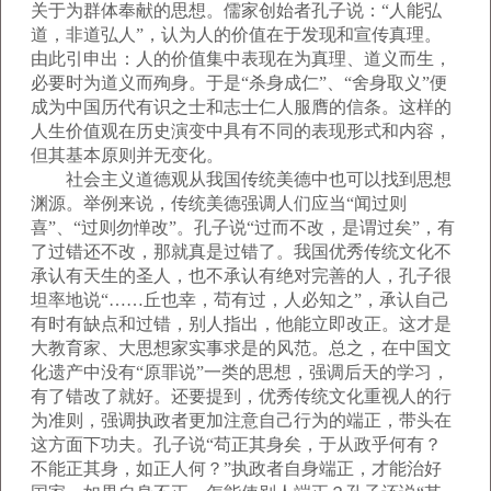
关于为群体奉献的思想。儒家创始者孔子说：“人能弘
道，非道弘人”，认为人的价值在于发现和宣传真理。
由此引申出：人的价值集中表现在为真理、道义而生，
必要时为道义而殉身。于是“杀身成仁”、“舍身取义”便
成为中国历代有识之士和志士仁人服膺的信条。这样的
人生价值观在历史演变中具有不同的表现形式和内容，
但其基本原则并无变化。
社会主义道德观从我国传统美德中也可以找到思想
渊源。举例来说，传统美德强调人们应当“闻过则
喜”、“过则勿惮改”。孔子说“过而不改，是谓过矣”，有
了过错还不改，那就真是过错了。我国优秀传统文化不
承认有天生的圣人，也不承认有绝对完善的人，孔子很
坦率地说“……丘也幸，苟有过，人必知之”，承认自己
有时有缺点和过错，别人指出，他能立即改正。这才是
大教育家、大思想家实事求是的风范。总之，在中国文
化遗产中没有“原罪说”一类的思想，强调后天的学习，
有了错改了就好。还要提到，优秀传统文化重视人的行
为准则，强调执政者更加注意自己行为的端正，带头在
这方面下功夫。孔子说“苟正其身矣，于从政乎何有？
不能正其身，如正人何？”执政者自身端正，才能治好