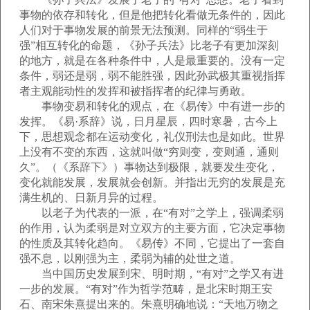
事物的依存和转化，但是他把转化看做无条件的，因此
人们对于事物发展的前景无法预测。同样的“弱生于
强”相互转化的命题，《孙子兵法》比老子有更加深刻
的地方，就是在各种条件中，人是最重要的。没有一定
条件，弱还是弱，弱不能胜强，因此孙武极其重视指挥
者主观能动性的发挥和被指挥者的纪律与勇敢。
事物变易和转化的观点，在《易传》中有进一步的
发挥。《易·系辞》说，日月星辰，四时寒暑，古今上
下，思想观念都在运动变化，礼仪刑法也是如此。世界
上没有不变的东西，这就叫做“穷则变，变则通，通则
久”。（《系辞下》）事物达到极限，就要发生变化，
变化就能发展，发展就会创新。并指出无穷的发展是充
满生机的、日新月异的过程。
以老子为代表的一派，在“有对”之学上，强调柔弱
的作用，认为柔弱是对立双方的主要方面，它决定事物
的性质及其转化趋向。《易传》不同，它提出了一套自
强不息，以刚强为主，柔弱为辅的处世之道。
当中国历史发展到宋、明时期，“有对”之学又有进
一步的发展。“有对”作为哲学范畴，是北宋时期王安
石、南宋朱熹提出来的。朱熹明确地说：“天地万物之