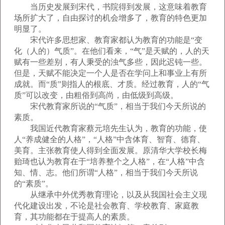
当历史发展到宋代，书院得到发展，这意味着教育
场所扩大了，自由探讨的机会增多了，教育的特色更加
明显了。
宋代许多思想家、教育家都认为教育的功能是“变
化（人的）气质”。在他们看来，“气”是天赋的，人的天
赋有一些差别，有人秉受的浊气多些，因此迟钝一些。
但是，天赋不能决定一个人是否在学问上和事业上有所
成就。而“质”则指人的根底、才质。经过教育，人的“气
质”可以改变，由粗俗到高尚，由低级到高级。
宋代教育家所说的“气质”，相当于我们今天所说的
素质。
我国近代教育家蔡元培先生认为，教育的功能，使
人“养成健全的人格”，“人格”中含体育、智育、德育、
美育。主张教育使人得到全面发展。原清华大学校长梅
贻琦也认为教育在于“培养整个之人格”，在“人格”中含
知、情、志。他们所谓“人格”，相当于我们今天所说
的“素质”。
从继承中外优秀教育理论，以及从我国社会主义现
代化建设出发，不论是社会教育、学校教育、家庭教
育，其功能都在于提高人的素质。