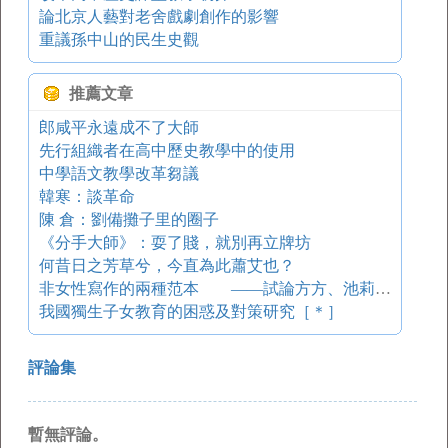
論北京人藝對老舍戲劇創作的影響
重議孫中山的民生史觀
推薦文章
郎咸平永遠成不了大師
先行組織者在高中歷史教學中的使用
中學語文教學改革芻議
韓寒：談革命
陳 倉：劉備攤子里的圈子
《分手大師》：耍了賤，就別再立牌坊
何昔日之芳草兮，今直為此蕭艾也？
非女性寫作的兩種范本 ——試論方方、池莉小說創作藝術個性的分野
我國獨生子女教育的困惑及對策研究［＊］
評論集
暫無評論。