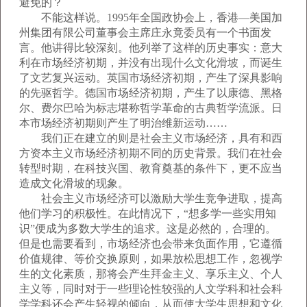
避免的？
不能这样说。1995年全国政协会上，香港—美国加
州集团有限公司董事会主席庄永竟委员有一个书面发
言。他讲得比较深刻。他列举了这样的历史事实：意大
利在市场经济初期，并没有出现什么文化滑坡，而诞生
了文艺复兴运动。英国市场经济初期，产生了深具影响
的先驱哲学。德国市场经济初期，产生了以康德、黑格
尔、费尔巴哈为标志堪称哲学革命的古典哲学流派。日
本市场经济初期则产生了明治维新运动……
我们正在建立的则是社会主义市场经济，具有和西
方资本主义市场经济初期不同的历史背景。我们在社会
转型时期，在科技兴国、教育奠基的条件下，更不应当
造成文化滑坡的现象。
社会主义市场经济可以激励大学生竞争进取，提高
他们学习的积极性。在此情况下，“想多学一些实用知
识”便成为多数大学生的追求。这是必然的，合理的。
但是也需要看到，市场经济也会带来负面作用，它遵循
价值规律、等价交换原则，如果放松思想工作，忽视学
生的文化素质，那将会产生拜金主义、享乐主义、个人
主义等，同时对于一些理论性较强的人文学科和社会科
学学科还会产生轻视的倾向，从而使大学生思想和文化