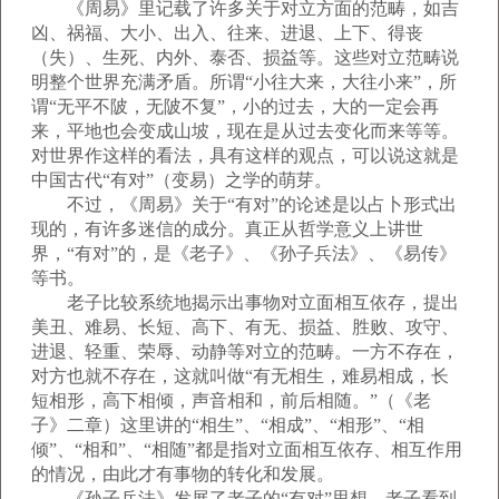
《周易》里记载了许多关于对立方面的范畴，如吉
凶、祸福、大小、出入、往来、进退、上下、得丧
（失）、生死、内外、泰否、损益等。这些对立范畴说
明整个世界充满矛盾。所谓“小往大来，大往小来”，所
谓“无平不陂，无陂不复”，小的过去，大的一定会再
来，平地也会变成山坡，现在是从过去变化而来等等。
对世界作这样的看法，具有这样的观点，可以说这就是
中国古代“有对”（变易）之学的萌芽。
不过，《周易》关于“有对”的论述是以占卜形式出
现的，有许多迷信的成分。真正从哲学意义上讲世
界，“有对”的，是《老子》、《孙子兵法》、《易传》
等书。
老子比较系统地揭示出事物对立面相互依存，提出
美丑、难易、长短、高下、有无、损益、胜败、攻守、
进退、轻重、荣辱、动静等对立的范畴。一方不存在，
对方也就不存在，这就叫做“有无相生，难易相成，长
短相形，高下相倾，声音相和，前后相随。”（《老
子》二章）这里讲的“相生”、“相成”、“相形”、“相
倾”、“相和”、“相随”都是指对立面相互依存、相互作用
的情况，由此才有事物的转化和发展。
《孙子兵法》发展了老子的“有对”思想。老子看到