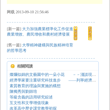
网载 2013-09-10 21:56:46
[新一篇]
大力加強農業標準化工作促進
農業增效、農民增收和農村經濟發展
[舊一篇]
大學精神建構與民族精神培育
的哲學思考
相關閱讀
燦爛似錦的文藝園中的一朵小花 －－淺談現代女作家石評梅和她的詩
經濟學家要注重研究科技進步 ——列寧經濟理論的一個重要啟示
素質教育的理論與實施的構想
陳獨秀與劉師培
等級含義的語用研究綜述
互文性和文學增值現象
改革高中歷史課堂教學初探