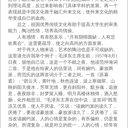
到理论高度，反过来影响各门具体学科的发展。再一个
表现就是中国文化善于融汇外来文化，使外来文化的精
华变成自己的血肉。
总之，祖国优秀传统文化有助于提高大学生的审美
能力，陶冶性情，培养高尚情操。
人有感情，有喜怒哀乐，“月有阴晴圆缺，人有悲
欢离合”。这需要疏导，使之向高尚的方面发展。
对于伟大人物来说，艺术的陶冶也是不可或缺的。
这里请允许我举个例子：毛泽东主席生前，1957年8月1
日夜，据他自己说，这是一个不眠之夜。他读范仲淹词
二首。于是他在给家人的信里说，词有婉约、豪放两
派，而范氏的这两首词介于二者之间。一首《苏幕
遮》：“碧云天，黄叶地，秋色连波，波上寒烟翠。山
映斜阳天接水，芳草无情，更在斜阳外。黯乡魂，追旅
意，夜夜除非，好梦留人睡。明月高楼休独倚，酒入愁
肠，化作相思泪。”毛泽东主席在信中说，这首词“既苍
凉又优美，使人不厌读。”又说：“读婉约派的读久了，
厌倦了，要改读豪放派，豪放派读久了，又厌倦了，应
当改读婉约派。人的心情是复杂的，有所偏袒，仍是复
杂的。所谓复杂，就是对立的统一，人的心情，经常有