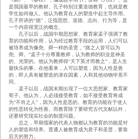
是我国最早的教材。孔子特别注重道德教育，也就是教
学生如何做人。他认为教育在人的塑造中起主导作用。
孔子所讲的“德”，泛指思想、道德、志向、行为等，是
一个内容很宽泛的概念。
孔子以后，战国中期思想家、教育家孟子强调了教
育的功能和作用，认为经过教育手段的运用，人们可以
被培养成为像尧、舜一样的圣贤，“路之人皆可以为
尧、舜。”孟子十分尊重教师，认为教师的职业是神圣
的、光荣的。他认为教师得“天下英才而教之”，是人生
最快乐的事。在他看来，人可以塑造，因为人性是善
的，即人具有被塑造的潜在因素，人和其他动物毕竟不
同。
孟子以后，战国末期出现了一位大思想家、教育家
荀子。他认为，人必须接受教育，如不接受教育将成
为“不肖之人”，因为人性是恶的。教育的功能在于使人
的性恶转化为性善。而教育除了要研究古代文献以外，
还要研究现实社会的制度问题。
总之，早期儒家的代表人物都认为教育的功能是对
人的塑造和培养。普通人被教育成为君子和圣贤，要靠
后天的努力。