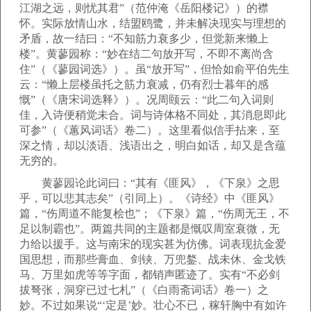
江湖之远，则忧其君”（范仲淹《岳阳楼记》）的襟
怀。实际放情山水，结盟鸥鹭，并未解决现实与理想的
矛盾，故一结曰：“不知筋力衰多少，但觉新来懒上
楼”。黄蓼园称：“妙在结二句放开写，不即不离尚含
住”（《蓼园词选》）。虽“放开写”，但恰如俞平伯先生
云：“懒上层楼虽托之筋力衰减，仍有烈士暮年的感
慨”（《唐宋词选释》）。况周颐云：“此二句入词则
佳，入诗便稍觉未合。词与诗体格不同处，其消息即此
可参”（《蕙风词话》卷二）。这里看似信手拈来，至
深之情，却以淡语、浅语出之，明白如话，却又是含蕴
无穷的。
黄蓼园论此词曰：“其有《匪风》，《下泉》之思
乎，可以悲其志矣”（引同上）。《诗经》中《匪风》
篇，“伤周道不能复桧也”；《下泉》篇，“伤周无王，不
足以制霸也”。两篇共同的主题都是慨叹周室衰微，无
力给以援手。这与南宋的现实甚为仿佛。词表现抗金爱
国思想，而那些膏血、剑铗、万兜鍪、战未休、金戈铁
马、万里如虎等等字面，都销声匿迹了。实有“不必剑
拔弩张，洞穿已过七札”（《白雨斋词话》卷一）之
妙。不过如果说“‘定是’妙。壮心不已，稼轩胸中有如许