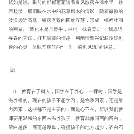
栻如是说。眼前的郁郁葱葱随着春风散落在潭水里，跌
宕起伏，那倒映在水中的花草树木的倩影，随着微微的
波浪远近高低、错落有致的四处浮荡，形成一幅幅壮丽
的画卷。“造化本是丹青手，林梢一抹春竞走”！我愿追
寻春的芳踪，打开潜藏的情趣，用闲情雅兴记叙玲珑剔
透的心灵，体味辛稼轩的“一丘一壑也风流”的快意。
11、
教育在于树人，国学在于养心，一棵树，国学是
滋养根的。现在的孩子不想学习，是物质因素，还是智
力因素，这些都不是主要的，而是心不在。所以我们教
师要用温和的东西来温养孩子，教育就像国画的留白，
留白越多，底蕴越厚重，碰撞孩子的地方越少，齐白石