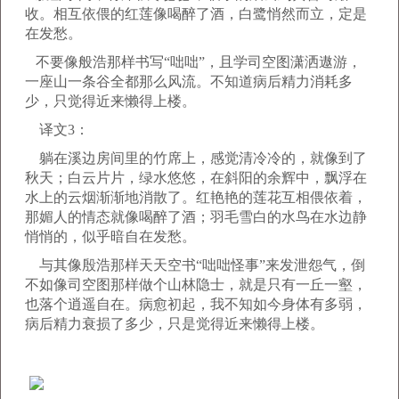
收。相互依偎的红莲像喝醉了酒，白鹭悄然而立，定是
在发愁。
不要像般浩那样书写“咄咄”，且学司空图潇洒遨游，
一座山一条谷全都那么风流。不知道病后精力消耗多
少，只觉得近来懒得上楼。
译文3：
躺在溪边房间里的竹席上，感觉清冷冷的，就像到了
秋天；白云片片，绿水悠悠，在斜阳的余辉中，飘浮在
水上的云烟渐渐地消散了。红艳艳的莲花互相偎依着，
那媚人的情态就像喝醉了酒；羽毛雪白的水鸟在水边静
悄悄的，似乎暗自在发愁。
与其像殷浩那样天天空书“咄咄怪事”来发泄怨气，倒
不如像司空图那样做个山林隐士，就是只有一丘一壑，
也落个逍遥自在。病愈初起，我不知如今身体有多弱，
病后精力衰损了多少，只是觉得近来懒得上楼。