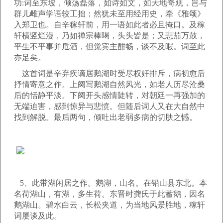
功:词至东坡，倾荡磊落，如诗如文，如天地奇观，岂与
群儿雌声学语较工拙；然犹未至用经用史，牵《雅颂》
入郑卫也。自辛稼轩前，用一语如此者必且掩口。及稼
轩横竖烂漫，乃如禅宗棒喝，头头皆是；又悲茄万鼓，
平生不平事并卮酒，但觉宾主酣畅，谈不及暇。词至此
亦足矣。
这首词是辛弃疾谪居鹅湖时受尽权奸排斥，病初愈后
抒情寄意之作。上阕写鹅湖自然风光，如老人历尽沧桑
后的恬静平淡。下阕开头感情陡转，对朝廷一再强加的
无端迫害，感到惊异与悲愤。但随后词人又在大自然中
找到解脱。最后两句，倾吐出老弱多病的切肤之憾。
5、此带湖闲居之作。鹅湖，山名。在铅山县东北。本
名荷湖山，有湖，多生荷。东晋时龚氏于此蓄鹅，因名
鹅湖山。碧水白云，长松夹道，为当地风景胜地，稼轩
词屡谈及此。