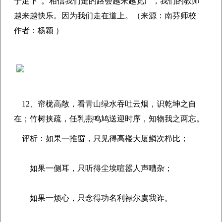
于足下”。相信我们走的路会越来越宽广，我们的教师
越来越快乐。因为我们走在道上。（来源：南芬师校
作者：杨颖 ）
12、帘栊高敞，看青山绿水吞吐云烟，识乾坤之自
在；竹树挟疏，任乳燕鸣鸠送迎时序，知物我之两忘。
评析：如果一推窗，只见得高楼大厦鳞次栉比；
如果一侧耳，只听得尘埃喧嚣人声嘈杂；
如果一烦心，只念得功名利禄尔虞我诈。