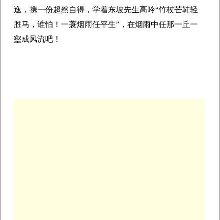
逸，携一份超然自得，
学着
东坡
先生高吟“
竹杖芒鞋轻
胜马，谁怕！
一蓑烟雨任平生”，
在烟雨中任那一丘一
壑成风流吧！