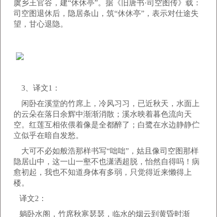
虞乡王官谷，建“休休亭”。据《旧唐书·司空图传》载：
司空图退休后，隐居条山，筑“休休亭”，表示对仕途失
望，甘心退隐。
3、译文1：
闲卧在溪堂的竹席上，冷风习习，已近秋天，水面上
的云朵在落日余辉中渐渐消散；溪水映着暮色流向天
空。红莲互相依偎着像是全都醉了；白鹭在水边静静伫
立似乎在暗自发愁。
大可不必如般浩那样书写“咄咄”，姑且像司空图那样
隐居山中，这一山一壑不也潇洒超脱，怡然自得吗！病
愈初起，我也不知道身体有多弱，只觉得近来懒得上
楼。
译文2：
躺卧水阁，竹席秋寒瑟瑟，临水的烟云到黄昏时渐