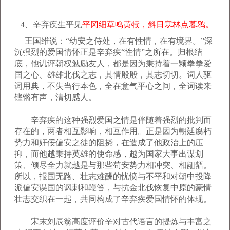
4、辛弃疾生平见
平冈细草鸣黄犊，斜日寒林点暮鸦。
王国维说：“幼安之侍处，在有性情，在有境界。”深
沉强烈的爱国情怀正是辛弃疾“性情”之所在。归根结
底，他讥评朝权勉励友人，都是因为秉持着一颗拳拳爱
国之心、雄雄北伐之志，其情殷殷，其志切切。词人驱
词用典，不失当行本色，全在意气平心之间，全词读来
铿锵有声，清切感人。
辛弃疾的这种强烈爱国之情是伴随着强烈的批判而
存在的，两者相互影响，相互作用。正是因为朝廷腐朽
势力和奸佞偏安之徒的阻挠，在造成了他政治上的压
抑，而他越秉持英雄的使命感，越为国家大事出谋划
策、倾尽全力就越是与那些苟安势力相冲突、相龃龉。
所以，报国无路、壮志难酬的忧愤与不平和对朝中投降
派偏安误国的讽刺和鞭笞，与抗金北伐恢复中原的豪情
壮志交织在一起，共同构成了辛弃疾爱国情怀的体现。
宋末刘辰翁高度评价辛对古代语言的提炼与丰富之