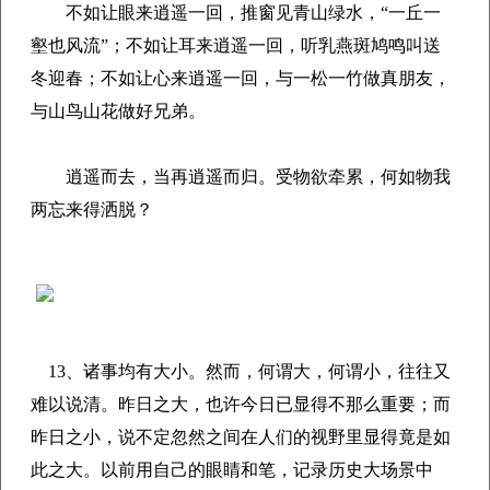
不如让眼来逍遥一回，推窗见青山绿水，“一丘一
壑也风流”；不如让耳来逍遥一回，听乳燕斑鸠鸣叫送
冬迎春；不如让心来逍遥一回，与一松一竹做真朋友，
与山鸟山花做好兄弟。
逍遥而去，当再逍遥而归。受物欲牵累，何如物我
两忘来得洒脱？
13、
诸事均有大小。然而，何谓大，何谓小，往往又
难以说清。昨日之大，也许今日已显得不那么重要；而
昨日之小，说不定忽然之间在人们的视野里显得竟是如
此之大。以前用自己的眼睛和笔，记录历史大场景中