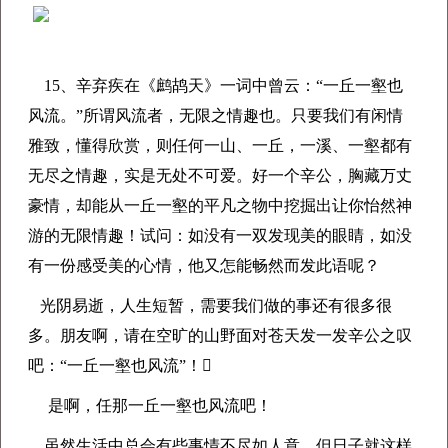
15、
辛弃疾在《
鹧鸪天》一词中曾云：“
一丘一壑也
风流。”
所谓风流者，无限之情趣也。
只要我们有闲情
雅致，懂得欣赏，则任何一山、一丘，一溪、一壑都有
无尽之情趣，实是无处不可爱。好一个辛公，胸藏万丈
豪情，却能从一丘一壑的平凡之物中挖掘出让你怡然神
游的无限情趣！
试问：
如没有一双发现美的眼睛，
如没
有一份感受美的心情，他又
怎能畅然而发此语呢？
光阴易逝，人生短暂，需要我们做的事还有很多很
多。朋友啊，请在空旷的山野面对苍天发一发辛公之叹
吧：“一丘一壑也风流”！

是啊，
任那一丘一壑也风流吧！
虽然生活中总会有些事情不尽如人意，但日子就这样