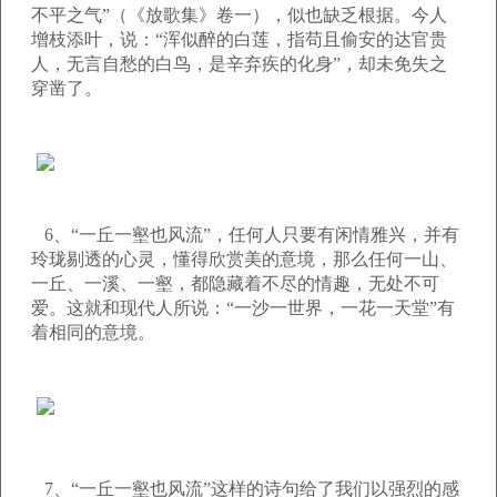
不平之气”（《放歌集》卷一），似也缺乏根据。今人
增枝添叶，说：“浑似醉的白莲，指苟且偷安的达官贵
人，无言自愁的白鸟，是辛弃疾的化身”，却未免失之
穿凿了。
6、“一丘一壑也风流”，任何人只要有闲情雅兴，并有
玲珑剔透的心灵，懂得欣赏美的意境，那么任何一山、
一丘、一溪、一壑，都隐藏着不尽的情趣，无处不可
爱。这就和现代人所说：“一沙一世界，一花一天堂”有
着相同的意境。
7、“一丘一壑也风流”
这样的诗句给了我们以强烈的感