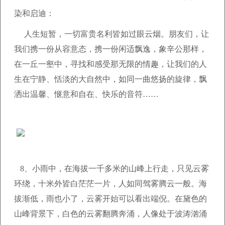
染和启迪：
人生短暂，一切富贵名利皆如过眼云烟。朋友们，让
我们携一份从容意态，携一份闲适飘逸，象辛公那样，
在一丘一壑中，寻找和感受那无限的情趣，让我们的人
生在宁静、恬淡的大自然中，如同一曲悠扬的旋律，飘
洒出温馨、惬意和自在、快乐的音符……
8、小雨中，在海拔一千多米的山峰上行走，只见云雾
环绕，十米外皆白茫茫一片，人如同驾雾腾云一般。海
拔渐低，雨也小了，云雾开始可以看出端倪。在黛色的
山峰背景下，白色的云雾翻腾奔涌，人像处于波涛汹涌