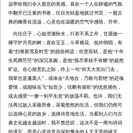
远带给我们令人窒息的美感。喜欢一个人在静谧的气氛
中翻开已泛黄的书卷，任目光轻盈地抚过书页，一股古
典的幽香在流溢，心灵也在温暖的空气中感悟、升华。
向往庄子，心如澄澈秋水，行若不系之舟，甘愿做一
棵守护月亮的树；喜欢宝玉，斗草簪花、低吟悄唱，有
着“扫将新雪及时烹”的脱俗闲适；欣赏苏轼，是他“十年
生死两茫茫”的深沉哀婉，是他“拣尽寒枝不肯栖”的超然
旷达。在心烦意乱之际，吟上一句“仰天大笑出门去，
我辈岂是蓬蒿人”，或体会“天地合，乃敢与君绝”的还魂
爱情，或细味岳飞“知音少，弦断有谁听”的忧患感伤，
或去感受“一箫一剑平生意”的放荡不羁。也许，我们无
法再过故人采薇而食，采菊悠然的生活，但我们仍然可
以选择心灵的故乡，选择诗意地生活。当看到人们与古
典文化越走越远时，我不禁悲叹，这决不是一两句诗词
的遗忘，而是心灵诗意与深刻隽永的人文天堂的破灭。