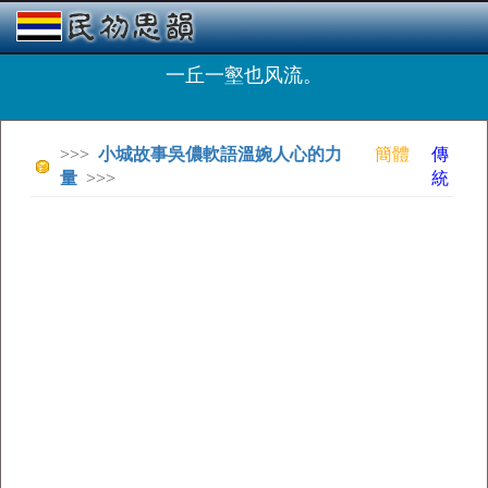
一丘一壑也风流。
>>>
小城故事吳儂軟語溫婉人心的力
簡體
傳
量
>>>
統