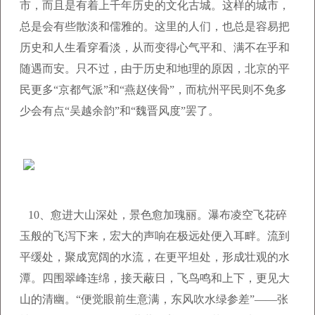
市，而且是有着上千年历史的文化古城。这样的城市，
总是会有些散淡和儒雅的。这里的人们，也总是容易把
历史和人生看穿看淡，从而变得心气平和、满不在乎和
随遇而安。只不过，由于历史和地理的原因，北京的平
民更多“京都气派”和“燕赵侠骨”，而杭州平民则不免多
少会有点“吴越余韵”和“魏晋风度”罢了。
10、愈进大山深处，景色愈加瑰丽。瀑布凌空飞花碎
玉般的飞泻下来，宏大的声响在极远处便入耳畔。流到
平缓处，聚成宽阔的水流，在更平坦处，形成壮观的水
潭。四围翠峰连绵，接天蔽日，飞鸟鸣和上下，更见大
山的清幽。“便觉眼前生意满，东风吹水绿参差”——张