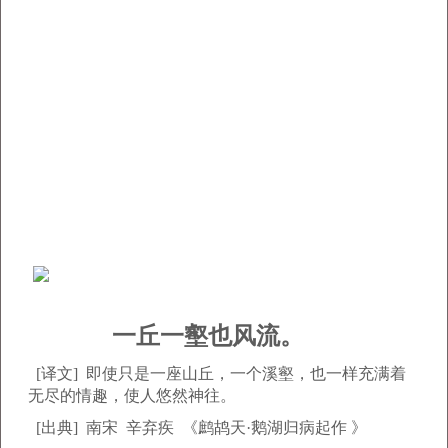
一丘一壑也风流。
[译文] 即使只是一座山丘，一个溪壑，也一样充满着
无尽的情趣，使人悠然神往。
[出典] 南宋 辛弃疾 《鹧鸪天·鹅湖归病起作
》