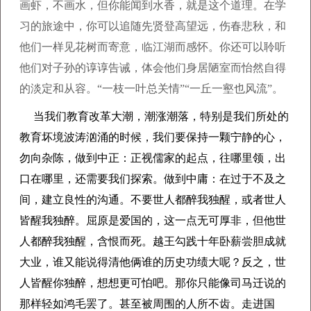
画虾，不画水，但你能闻到水香，就是这个道理。在学
习的旅途中，你可以追随先贤登高望远，伤春悲秋，和
他们一样见花树而寄意，临江湖而感怀。你还可以聆听
他们对子孙的谆谆告诫，体会他们身居陋室而怡然自得
的淡定和从容。“一枝一叶总关情”“一丘一壑也风流”。
当我们教育改革大潮，潮涨潮落，特别是我们所处的
教育坏境波涛汹涌的时候，我们要保持一颗宁静的心，
勿向杂陈，做到中正：正视儒家的起点，往哪里领，出
口在哪里，还需要我们探索。做到中庸：在过于不及之
间，建立良性的沟通。不要世人都醉我独醒，或者世人
皆醒我独醉。屈原是爱国的，这一点无可厚非，但他世
人都醉我独醒，含恨而死。越王勾践十年卧薪尝胆成就
大业，谁又能说得清他俩谁的历史功绩大呢？反之，世
人皆醒你独醉，想想更可怕吧。那你只能像司马迁说的
那样轻如鸿毛罢了。甚至被周围的人所不齿。走进国