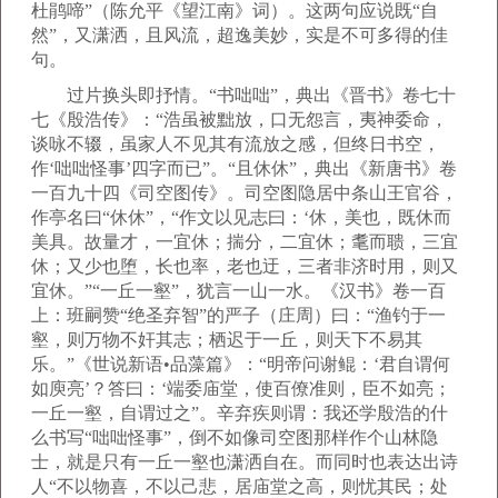
杜鹃啼”（陈允平《望江南》词）。这两句应说既“自
然”，又潇洒，且风流，超逸美妙，实是不可多得的佳
句。
过片换头即抒情。“书咄咄”，典出《晋书》卷七十
七《殷浩传》：“浩虽被黜放，口无怨言，夷神委命，
谈咏不辍，虽家人不见其有流放之感，但终日书空，
作‘咄咄怪事’四字而已”。“且休休”，典出《新唐书》卷
一百九十四《司空图传》。司空图隐居中条山王官谷，
作亭名曰“休休”，“作文以见志曰：‘休，美也，既休而
美具。故量才，一宜休；揣分，二宜休；耄而聩，三宜
休；又少也堕，长也率，老也迂，三者非济时用，则又
宜休。”“一丘一壑”，犹言一山一水。《汉书》卷一百
上：班嗣赞“绝圣弃智”的严子（庄周）曰：“渔钓于一
壑，则万物不奸其志；栖迟于一丘，则天下不易其
乐。”《世说新语•品藻篇》：“明帝问谢鲲：‘君自谓何
如庾亮’？答曰：‘端委庙堂，使百僚准则，臣不如亮；
一丘一壑，自谓过之”。辛弃疾则谓：我还学殷浩的什
么书写“咄咄怪事”，倒不如像司空图那样作个山林隐
士，就是只有一丘一壑也潇洒自在。而同时也表达出诗
人“不以物喜，不以己悲，居庙堂之高，则忧其民；处