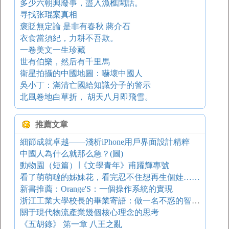
多少六朝興廢事，盡入漁樵閑話。
寻找张琨案真相
褒貶無定論 是非有春秋 蔣介石
衣食當須紀，力耕不吾欺。
一卷美文一生珍藏
世有伯樂，然后有千里馬
衛星拍攝的中國地圖：嚇壞中國人
吳小丁：滿清亡國給知識分子的警示
北風卷地白草折， 胡天八月即飛雪。
推薦文章
細節成就卓越——淺析iPhone用戶界面設計精粹
中國人為什么就那么急？(圖)
動物園（短篇）∣《文學青年》甫躍輝專號
看了萌萌噠的姊妹花，看完忍不住想再生個娃……
新書推薦：Orange'S：一個操作系統的實現
浙江工業大學校長的畢業寄語：做一名不惑的智者、不憂的仁者、不懼的勇者
關于現代物流產業幾個核心理念的思考
《五胡錄》 第一章 八王之亂