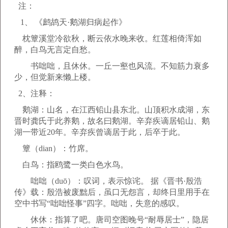
注：
1、
《鹧鸪天·鹅湖归病起作》
枕簟溪堂冷欲秋，断云依水晚来收。红莲相倚浑如
醉，白鸟无言定自愁。
书咄咄，且休休。一丘一壑也风流。不知筋力衰多
少，但觉新来懒上楼。
2、注释：
鹅湖：山名，在江西铅山县东北。山顶积水成湖，东
晋时龚氏于此养鹅，故名曰鹅湖。辛弃疾谪居铅山、鹅
湖一带近20年。辛弃疾曾谪居于此，后卒于此。
簟（dian）：竹席。
白鸟：指鸥鹭一类白色水鸟。
咄咄（duō）：叹词，表示惊诧。 据《晋书·殷浩
传》载：殷浩被废黜后，虽口无怨言，却终日里用手在
空中书写“咄咄怪事”四字。咄咄，失意的感叹。
休休：指算了吧。唐司空图晚号“耐辱居士”，隐居