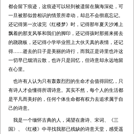
都会留下痕迹，这痕迹可以轻到被遗留在脑海深处，可
一旦被那似曾相识的情景所牵动，却总不会彻底忘记。
还记得第一次读完《红楼梦》时，记得那年夏天沙滩上
飘着的那支风筝和我们的脚印，还记得孩时那摇来摇去
的跷跷板，还记得小学毕业照上大伙天真的表情，还记
得……逝去的日子是美丽的诗行，而我正是诗里也许这
一切早已烟消云散，也许只是回忆，但诗意却永远地留
在心里。
也许有人认为只有轰轰烈烈的生命才会值得回忆，只
有诗人才会懂得所谓诗意。其实不然，每个人的生活都
是平凡而美好的，任何个体生命都有权力去追求属于自
己的诗意。
我是一个缅怀古典的人，渴望在唐诗、宋词、《三
国》、《红楼》中寻找我那已残缺的诗意天堂，感受遥