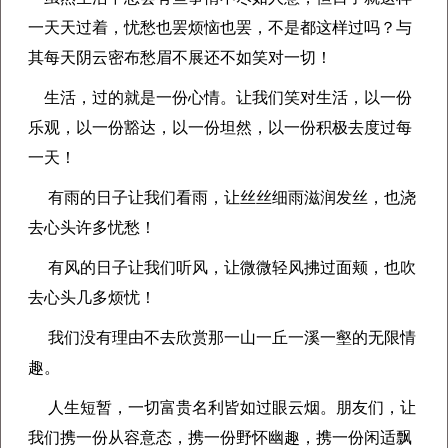
一天天过着，忧愁也罢烦恼也罢，不是都这样过吗？
与
其每天阴云密布愁眉不展还不如笑对一切！
生活，过的就是一份心情。
让我们笑对生活，以一份
乐观，以一份豁达，以一份坦然，以一份积极去度过每
一天！
有雨的日子让我们看雨，让丝丝细雨滋润发丝，也浇
去心头许多忧愁！
有风的日子让我们听风，让微微轻风拂过面颊，也吹
去心头几多烦忧！
我们没有理由不去欣赏那一山一丘一溪一壑的无限情
趣。
人生短暂，一切富贵名利皆如过眼云烟。
朋友们，让
我们携一份从容意态，
携一份野怀幽趣，携一份闲适飘