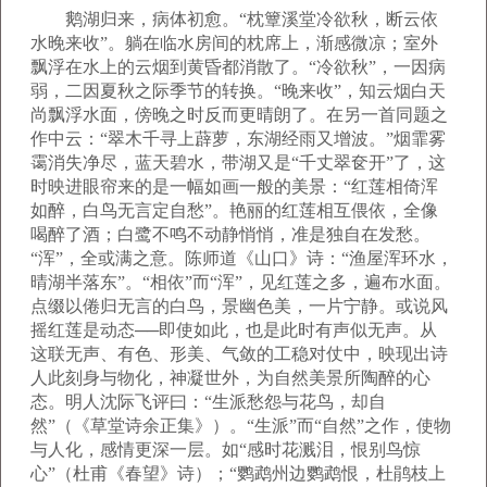
鹅湖归来，病体初愈。“枕簟溪堂冷欲秋，断云依
水晚来收”。躺在临水房间的枕席上，渐感微凉；室外
飘浮在水上的云烟到黄昏都消散了。“冷欲秋”，一因病
弱，二因夏秋之际季节的转换。“晚来收”，知云烟白天
尚飘浮水面，傍晚之时反而更晴朗了。在另一首同题之
作中云：“翠木千寻上薜萝，东湖经雨又增波。”烟霏雾
霭消失净尽，蓝天碧水，带湖又是“千丈翠奁开”了，这
时映进眼帘来的是一幅如画一般的美景：“红莲相倚浑
如醉，白鸟无言定自愁”。艳丽的红莲相互偎依，全像
喝醉了酒；白鹭不鸣不动静悄悄，准是独自在发愁。
“浑”，全或满之意。陈师道《山口》诗：“渔屋浑环水，
晴湖半落东”。“相依”而“浑”，见红莲之多，遍布水面。
点缀以倦归无言的白鸟，景幽色美，一片宁静。或说风
摇红莲是动态──即使如此，也是此时有声似无声。从
这联无声、有色、形美、气敛的工稳对仗中，映现出诗
人此刻身与物化，神凝世外，为自然美景所陶醉的心
态。明人沈际飞评曰：“生派愁怨与花鸟，却自
然”（《草堂诗余正集》）。“生派”而“自然”之作，使物
与人化，感情更深一层。如“感时花溅泪，恨别鸟惊
心”（杜甫《春望》诗）；“鹦鹉州边鹦鹉恨，杜鹃枝上