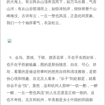
的大海上。有云阵从山顶奔流而下，如万马出厩，气吞
山河；有从山谷喷涌而上，如惊涛拍岸，很快将整个山
峰掩没。古诗有云，一丘一壑也风流，正是此间景象。
我们一个个袖挥雾气，衣染松云。
9、会鸟、票戏、下棋、摆弄花草，不在乎东西好坏，
也不在乎胜败输赢，图的是那份随意、自在、可心、舒
坦，看重的是做这些事时的悠然自得和清淡雅致，是那
份心境和情趣。在北京人看来，“乐子”到处都是，就看
你会不会“找”。显然，这和杭州人那种“一饮一酌，一醉
一醒，一丘一壑也风流”的人生态度是正相一致的。这
也不奇怪。北京和杭州，毕竟都是乡土中国的田园都