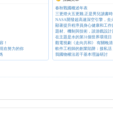
春秋戰國概述年表
三更燈火五更雞,正是男兒讀書時
NASA開發超高速深空引擎，去
顯著提升程序員身心健康和工作
題材、機制與技術，談游戲設計
容！
觀電視劇《走向共和》 有關晚
現在努力的你
軟件工程師的創業陷阱：接私活 
媽
我國物權法若干基本理論研討