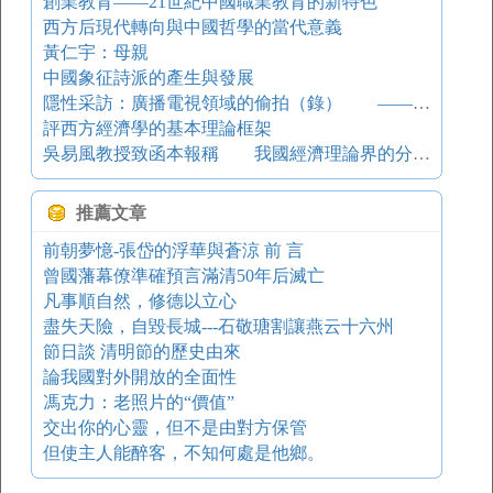
創業教育——21世紀中國職業教育的新特色
西方后現代轉向與中國哲學的當代意義
黃仁宇：母親
中國象征詩派的產生與發展
隱性采訪：廣播電視領域的偷拍（錄） ——兼談偷拍（錄）的發展趨勢
評西方經濟學的基本理論框架
吳易風教授致函本報稱 我國經濟理論界的分歧有不少是原則性的
推薦文章
前朝夢憶-張岱的浮華與蒼涼 前 言
曾國藩幕僚準確預言滿清50年后滅亡
凡事順自然，修德以立心
盡失天險，自毀長城---石敬瑭割讓燕云十六州
節日談 清明節的歷史由來
論我國對外開放的全面性
馮克力：老照片的“價值”
交出你的心靈，但不是由對方保管
但使主人能醉客，不知何處是他鄉。