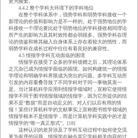
更为频繁。
4.4.2 整个学科大环境下的学科地位
在整个学科体系中，强势学科和弱势学科接收一个
新理论的价值和影响力是不一样的。处于强势地位的学
科接收一个理论要比处于弱势地位的学科接收相同理论
所产生的影响力及其时效性都会弱很多。强势学科在理
论的借鉴和将其融入自身体系上存在着较大的惰性，而
弱势学科在成长过程中往往有着良好的兼容性。
4.5 情报学学科互动面临的困境
情报学在接受了众多的学科馈赠之后，其理论体系
之冗杂已成为情报学面临的困境。如何构建统一的情报
学理论和明确学科界限成为突出的问题。多学科互动所
引发的内容重叠导致了不同学科对于同一事物莫衷一
是。当计算机科学应用到情报学领域时，宣称它使得情
报学不同于图书情报领域的情报学，因为它所提供的结
果不是“数据”而是自动定义的、对人们以后有用的情
报！某些计算机科学的文献事实上宣称图书馆学领域的
情报学根本不是情报学，而是计算机学科实践中的才是
情报学的“唯一真正形式”。[18]
这种认识的差异涉及了学科互动过程中如何使交流
更为有序的问题。情报学在融合其它学科相关内容的过