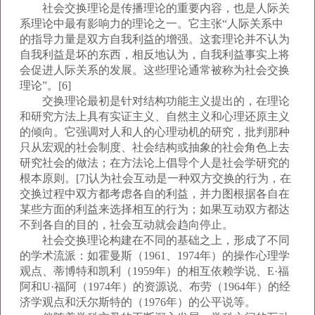
社会交换理论是传播理论的重要内容，也是人际关
系理论中最有影响力的理论之一。它主张“人际关系中
的指导力量是双方自我利益的增强。这套理论并不认为
自我利益是坏的东西，相反地认为，自我利益事实上将
会促进人际关系的发展。这些理论通常被称为社会交换
理论”。[6]
交换理论最初是针对结构功能主义提出的，在理论
和研究方法上具有实证主义、自然主义和心理还原主义
的倾向。它强调对人和人的心理动机的研究，批判那种
只从宏观的社会制度、社会结构或抽象的社会角色上去
研究社会的做法；在方法论上倡导个人是社会学研究的
根本原则。[7]认为社会互动是一种双方交换的行为，在
交换过程中双方都考虑各自的利益，并力图根据各自在
某些方面的利益来选择相互的行为；如果互动双方都达
不到各自的目的，社会互动就会趋向停止。
社会交换理论构建在不同的基础之上，形成了不同
的学术流派：如霍曼斯（1961、1974年）的操作心理学
观点、蒂博特和凯利（1959年）的相互依赖学说、E·福
阿和U·福阿（1974年）的资源说、布劳（1964年）的经
济学观点和沃尔斯特的（1976年）的公平说等。