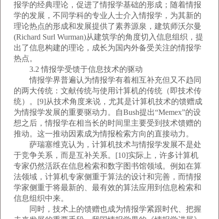
报学的经典理论，促进了情报学基础的形成；随着情报
学的发展，不同学科的专业人士介入情报学，为其新的
理论热点的形成和发展提供了素养源泉，建筑师沃尔曼
(Richard Surl Wurman)从建筑学的角度切入信息组织，提
出了信息构建的理论，成长为国内外备受关注的情报学
热点。
3.2 情报学受馈于信息技术的驱动
情报学界普遍认为情报学有着相互补充但又不趋同
的两大传统：文献传统与使用计算机的传统（即技术传
统）。[9]从技术角度来说，尤其是计算机技术的馈赠成
为情报学发展的重要驱动力。自Bush提出“Memex”的设
想之后，情报学在相当长的时间里主要受到技术馈赠的
推动。这一推动因素成为情报检索方向的直接动力。
萨瑞塞维克认为，计算机技术与情报学发展不是处
于竞争关系，而是互补关系。[10]实际上，许多计算机
专家仍然活跃在信息检索和数字图书馆领域。例如在算
法领域，计算机专家侧重于算法的设计和完善，而情报
学家侧重于将最新的、最有效的算法应用到信息检索和
信息组织中来。
同时，技术上的馈赠也成为情报学紧跟时代、把握