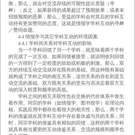
衡，那么，就会对交流存续的可能性提出质疑（寻
衅）；反之，如果获得的成果超过了预期效果，或者未
招致预期的恶果，那么，受益的学科会对其后的学科互
动持有更加赞同的态度。这就是情报学学科互动的寻衅
／赞同命题。
4.4 情报学与其它学科互动的环境因素
4.4.1 学科间关系对学科互动的影响
当一个学科回馈了另一个学科，就意味着两个学科
的完成了一次互动。如果回馈被接受，就说明收到回馈
的一方得到了一定程度的鼓励或积极的刺激。那么，双
方的持续互动交流就存在既有的基础。而这种既有基础
就构成了学科之间的相互关系，这些关系的存在则是互
动交流的基础。双方既有关系的坚实与否决定着双方互
动的深入程度和频率的高低。
学科之间的相互关联性也在交换的代价体系中发生
着作用。同宗的学科（如情报学、图书馆学）在理论内
核、实践应用中都存在着很大的相关性，那么，两个学
科的借鉴就在其学科互动中存在着休戚与共的关系；同
时，同宗学科的借鉴具有相似的回馈，这样的两个学科
就具有相当紧密的互动借鉴关系，交流的规模和频率也