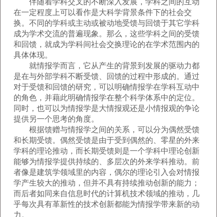
伴随着学科交叉的不断深入发展，学科之间的互动
在一定程度上可以看作是大科学背景条件下的社会交
换。不同的学科或主动或被动地受馈与回馈于其它学科
成为学术交流的普遍现象。那么，这些学科之间的受馈
和回馈，就成为学科间社会交换理论的在学术范围内的
具体体现。
就情报学而言，它从产生的背景到发展的驱动力都
是在与外部学科不断受馈、回馈的过程中形成的。通过
对于受馈和回馈的研究，可以明确情报学在学科互动中
的角色，并藉此明确情报学在整个科学体系中的定位。
同时，也可以为情报学是大情报观还是小情报观的争论
提供另一个思考的角度。
根据馈赠与情报学之间的关系，可以分为偶然受馈
和长期受馈。偶然受馈是由于受到偶然的、零星的外来
学科的理论推动，而长期受馈则是一个学科中理论创新
能够为情报学提供持续的、多层次的外来学科推动。前
者像是建筑学领域里的内容，偶尔的理论引入会对情报
学产生较大的推动，但并不具有持续推动创新的能力；
而后者如同来自信息时代的计算机技术领域的推动，几
乎每次具有革新性的技术创新都能为情报学带来新的动
力。