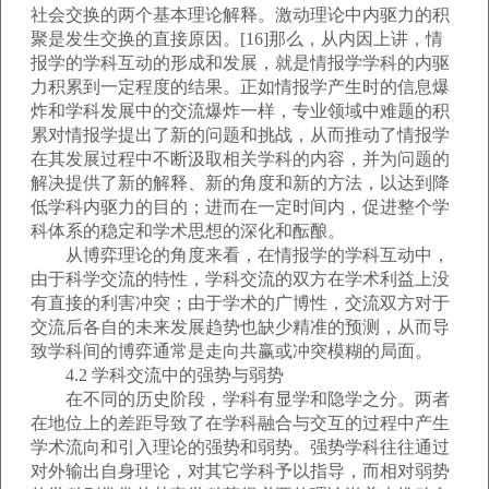
社会交换的两个基本理论解释。激动理论中内驱力的积
聚是发生交换的直接原因。[16]那么，从内因上讲，情
报学的学科互动的形成和发展，就是情报学学科的内驱
力积累到一定程度的结果。正如情报学产生时的信息爆
炸和学科发展中的交流爆炸一样，专业领域中难题的积
累对情报学提出了新的问题和挑战，从而推动了情报学
在其发展过程中不断汲取相关学科的内容，并为问题的
解决提供了新的解释、新的角度和新的方法，以达到降
低学科内驱力的目的；进而在一定时间内，促进整个学
科体系的稳定和学术思想的深化和酝酿。
从博弈理论的角度来看，在情报学的学科互动中，
由于科学交流的特性，学科交流的双方在学术利益上没
有直接的利害冲突；由于学术的广博性，交流双方对于
交流后各自的未来发展趋势也缺少精准的预测，从而导
致学科间的博弈通常是走向共赢或冲突模糊的局面。
4.2 学科交流中的强势与弱势
在不同的历史阶段，学科有显学和隐学之分。两者
在地位上的差距导致了在学科融合与交互的过程中产生
学术流向和引入理论的强势和弱势。强势学科往往通过
对外输出自身理论，对其它学科予以指导，而相对弱势