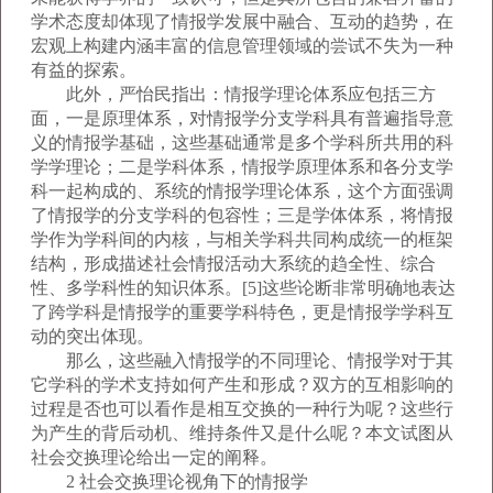
学术态度却体现了情报学发展中融合、互动的趋势，在
宏观上构建内涵丰富的信息管理领域的尝试不失为一种
有益的探索。
此外，严怡民指出：情报学理论体系应包括三方
面，一是原理体系，对情报学分支学科具有普遍指导意
义的情报学基础，这些基础通常是多个学科所共用的科
学学理论；二是学科体系，情报学原理体系和各分支学
科一起构成的、系统的情报学理论体系，这个方面强调
了情报学的分支学科的包容性；三是学体体系，将情报
学作为学科间的内核，与相关学科共同构成统一的框架
结构，形成描述社会情报活动大系统的趋全性、综合
性、多学科性的知识体系。[5]这些论断非常明确地表达
了跨学科是情报学的重要学科特色，更是情报学学科互
动的突出体现。
那么，这些融入情报学的不同理论、情报学对于其
它学科的学术支持如何产生和形成？双方的互相影响的
过程是否也可以看作是相互交换的一种行为呢？这些行
为产生的背后动机、维持条件又是什么呢？本文试图从
社会交换理论给出一定的阐释。
2 社会交换理论视角下的情报学