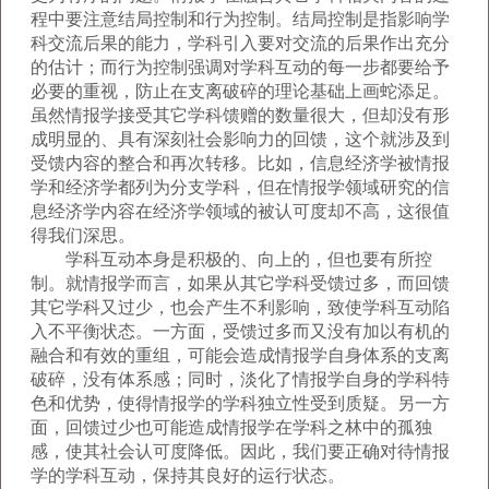
程中要注意结局控制和行为控制。结局控制是指影响学
科交流后果的能力，学科引入要对交流的后果作出充分
的估计；而行为控制强调对学科互动的每一步都要给予
必要的重视，防止在支离破碎的理论基础上画蛇添足。
虽然情报学接受其它学科馈赠的数量很大，但却没有形
成明显的、具有深刻社会影响力的回馈，这个就涉及到
受馈内容的整合和再次转移。比如，信息经济学被情报
学和经济学都列为分支学科，但在情报学领域研究的信
息经济学内容在经济学领域的被认可度却不高，这很值
得我们深思。
学科互动本身是积极的、向上的，但也要有所控
制。就情报学而言，如果从其它学科受馈过多，而回馈
其它学科又过少，也会产生不利影响，致使学科互动陷
入不平衡状态。一方面，受馈过多而又没有加以有机的
融合和有效的重组，可能会造成情报学自身体系的支离
破碎，没有体系感；同时，淡化了情报学自身的学科特
色和优势，使得情报学的学科独立性受到质疑。另一方
面，回馈过少也可能造成情报学在学科之林中的孤独
感，使其社会认可度降低。因此，我们要正确对待情报
学的学科互动，保持其良好的运行状态。