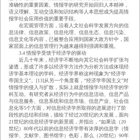
准确性的重要因素。情报学的研究开始回归人本精神，
语义理解、互动交流和知识结构等人本思想成为提高情
报学社会应用价值的重要手段。
在宏观管理方面，沿着人文社会科学发展方向的信
息法律、信息政策、信息伦理、信息生态、信息污染、
信息文化等内容，已被整合应用到国家大政方针中，国
家层面上的信息管理行为越来越得到强调和重视。
3.4 情报学受馈于经济学的驱动
近几十年来，经济学不断地向其它社会科学扩张与
渗透，形成了许多以经济学方法作为分析方法或体现经
济学基本理论的学科。经济学界称这种现象为“经济学
帝国主义”。[13]从另一个角度看，“经济学帝国主义”对
情报学的侵入与扩散，实际上就是情报学与经济学的学
科互动。有研究者从经济行为中的信息活动、信息产品
与信息服务、信息系统和信息市场、信息产业、社会信
息化等5个方面，对信息经济学所取得的进展进行了阶
段性的总结和归纳，描绘了经过20世纪的大发展，面向
21世纪的信息经济学的新景观，并指出，“如果说（20
世纪）80年代以前的信息经济学带有浓厚的信息学（情
报学、文献学、图书馆学）色彩，那么（20世纪）90年