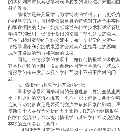
的学科则常常从其它学科获得必要的理论滋养来推动自
身的发展。
情报学是兼具显学与隐学特质的学科，在与更强势
的显学交流中，情报学依据自身的特色对其给予事实性
的和数据性的支持，如文献综述在科学技术和经济管理
学科中的应用，仅限于基础的论据而非创新性的论点。
而在与相对弱势的学科交流中，如与文书学的交流中，
情报学理论和实践成果通常会对其产生指导性的影响，
成为其发展的动力和创新的源泉。
因此，在情报学的发展中，如何使情报学在吸收其
它学科理论的同时，提高自身的强势显学地位，就成为
情报学的未来发展以及在学科互动中不得不面对的问
题。
4.3 情报学与其它学科互动的存续
学术交流是不同学科间的普遍现象，要完全禁止两
个学科之间的交流不现实，也不可能；但是，两个学科
之间互动的多寡还是要受到交流中诸多因素的影响。霍
曼斯关于人类行为分析的五个命题，[17]适用到情报学
的学科交流中，可以提出情报学与其它学科互动交流所
存续的五个命题（条件）：
(1)情报学及其互动学科越是经常从对方那里获得支