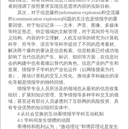
者则强调了按照要求实现信息需求内容的实际目标。
其次，对于信息爆炸(information explosion)和交流爆
炸(communication explosion)问题的关注也是情报学的重
要回馈。对于知识记录——文本、声音、图像、多媒体
等特定形态、特定领域的文献管理，对于其间符号与语
义结构、内容的中立理解、人机互动等的研究为计算机
科学、符号学、语言学等科学提供了不同的思考素材。
解决两个爆炸的要诀是信息检索。信息检索已经成功地
影响了当代信息的产生、标识、组织等方面，在信息社
会的构建中也有着难以替代的角色。信息产业的产生和
发展、情报学子学科的产业化运作（以网络搜索为代
表）、推动计算机的交互人性化、推动多学科融合的深
化等都是情报学的独特回馈。
情报学专业人员所涉及的领域也从最初的信息收集
组织，扩展到知识管理、竞争情报等多种学科交叉的领
域；甚至还有部分人员渗透到了互联网的风险投资、具
有专业优势的知识组织实体中。
4 从社会交换的互动看情报学学科互动机制
4.1 学科间发生馈赠的动因
蒂博特和凯利认为，“激动理论”和博弈理论是发生