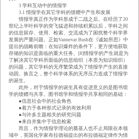
3 学科互动中的情报学
3.1 情报学在其它学科的馈赠中产生和发展
情报学真正作为学科形成于二战之后。在经历了20
世纪上半叶科学的突飞猛进和持续积累以后，学科之间
的信息留存、使用、检索、交流成为了困扰整个科学界
发展的严重问题。正如Vannevar Bush在《诚如所思》中
提出的战略前瞻：在知识爆炸的条件下，更方便地获取
存储的知识是面临的重大任务。[8]情报学的产生就是为
了解决其它学科所面临的信息组织（本质为知识组织）
的问题，其它学科的无序繁荣成为了情报学产生的直接
动因。换言之，整个科学体系的无序压力造成了情报学
的诞生。
此外，对于情报学的诞生具有促进意义的是图书馆
学的馈赠与共享。图书馆学和情报学共享相同的基础：
●信息社会中的社会角色
●着力于各种形式记录的有效利用
●与许多主题相关的研究问题
●来自并集中于信息检索
而且，作为情报学理论的奠基人也不止局限在本领
域中，英国化学家布拉德福提出的布拉德福定律作为情