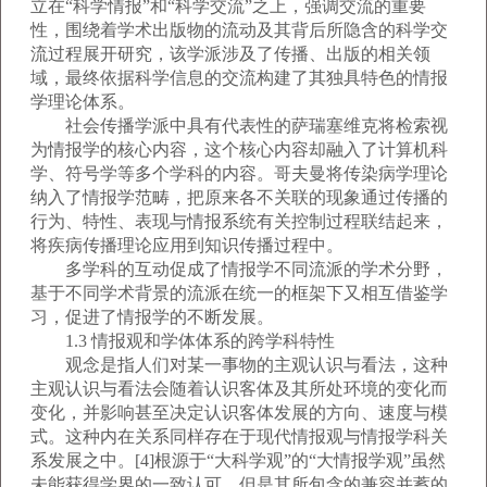
立在“科学情报”和“科学交流”之上，强调交流的重要
性，围绕着学术出版物的流动及其背后所隐含的科学交
流过程展开研究，该学派涉及了传播、出版的相关领
域，最终依据科学信息的交流构建了其独具特色的情报
学理论体系。
社会传播学派中具有代表性的萨瑞塞维克将检索视
为情报学的核心内容，这个核心内容却融入了计算机科
学、符号学等多个学科的内容。哥夫曼将传染病学理论
纳入了情报学范畴，把原来各不关联的现象通过传播的
行为、特性、表现与情报系统有关控制过程联结起来，
将疾病传播理论应用到知识传播过程中。
多学科的互动促成了情报学不同流派的学术分野，
基于不同学术背景的流派在统一的框架下又相互借鉴学
习，促进了情报学的不断发展。
1.3 情报观和学体体系的跨学科特性
观念是指人们对某一事物的主观认识与看法，这种
主观认识与看法会随着认识客体及其所处环境的变化而
变化，并影响甚至决定认识客体发展的方向、速度与模
式。这种内在关系同样存在于现代情报观与情报学科关
系发展之中。[4]根源于“大科学观”的“大情报学观”虽然
未能获得学界的一致认可，但是其所包含的兼容并蓄的