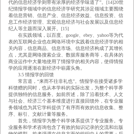
代的信息经济学则带有浓厚的经济学味道了”。[14]20世
纪情报学领域中的信息经济学研究其涉足领域主要围绕
着信息营销、信息产业、信息经济效益、信息投资、信
息工作经济管理、宏观信息经济与社会发展以及信息经
纪人等主题而深入展开。[15]
在实践领域，以百度、google、ebey、yahoo等为代
表的互联网企业也在网络环境中实践着信息经济学的相
关内容，信息商品、信息市场、信息经济构成了其增长
点，尤其是网络搜索企业、数据库服务商等，在具体的
商业运作中大量地使用了情报学的相关内容，使得情报
学的应用逐渐在新经济中崭露头角。
3.5 情报学的回馈
常言道，“来而不往非礼也”。情报学在接受诸多学
科馈赠的同时，也从本学科的实际出发，为整个科学界
提供独特的信息服务。如前所述，除了沿着技术、人文
与社会、经济三个基本维度进行直接回馈外，在专业服
务领域也为其它学科提供了有序而有效的信息收集、整
序、标引、文献计量等服务。
首先，情报学为整个科学体系提供了专业服务。专
业服务和学术咨询包含了有效的知识记录的交流和出版
物的模型。前者强调在信息方面的组织中人的需要；后