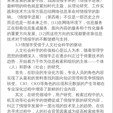
未来发展的重要手段。我国情报学界的《情报学进展》
最鲜明的特色就是紧扣时代主题，从理论研究、工作实
践和技术方法等方面总结网络信息革命对情报学的影
响。《情报学进展》（第四卷）不仅是一部历史之作，
而且也是一部未来之作。[11]在网络环境下，信息服务
正在朝着信息集成服务、面向内容的服务和个性化服务
的重要方向发展。[12]而这些方向的实现都要依靠信息
技术对于情报学的不断馈赠与支持。
3.3 情报学受馈于人文社会科学的驱动
人文社会科学的价值核心是以人为本，随着管理学
思想的馈赠深入，情报学正在逐步纠正过于倚重技术的
趋势，开始着力于作为信息检索和组织的主体——个体
（人）和群体（社会）的研究。
首先，在职业的专业化方面，专业人员的角色内容
实现了从最初的资料查找到面向知识管理和竞争情报的
转变。 CIO、CKO等角色的出现和元数据的产生等都在
专业深化过程中增添了新鲜的行业内容。
其次，在研究领域中，用户研究、检索过程中的人
机互动等社会科学的馈赠促成了情报学新的研究内容，
纠正了情报学发展中一度出现的技术至上的趋势。在信
息寻求过程中，人的社会背景因素成为提高检索效率和