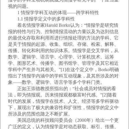
视的问题。
1 情报学学科互动的体现——跨学科特性
1.1 情报学定义中的多学科性
着名情报学家Harold Borko认为：“情报学是研究情
报的特性与行为、控制情报流动的力量以及为达到信息
的最优化存取和利用而进行情报处理的方法的学科。它
是关于情报的起源、收集、组织、存储、检索、解释、
传播、转化和利用的知识体系。情报学是交叉学科，从
数学、逻辑学、语言学、心理学、计算机技术、运筹
学、图形艺术、传播学、图书馆学、管理学及其它相近
学科中产生并与其相关。”[1]在这个定义中，Borko明确
指出了情报学内涵中的学科互动现象，及其所涉及的对
象——数学、逻辑学、语言学等多个学科门类。
正如王崇德教授所指出的：“社会成员对情报的看
法，即为情报观。历来情报观都极富时代感。”[2]随着
时代的发展，情报学在技术、人文、经济等多学科驱动
下，展现出了极大的兼容性和扩张性，情报学的定义中
所涉及的范围也随之不断扩展。
美国总统的科技顾问委员会（2000年）给出一个更
广泛的定义，认为情报学是对动态获取、标引、传播、