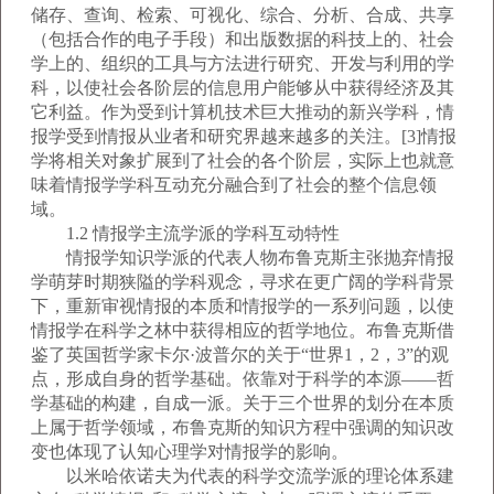
储存、查询、检索、可视化、综合、分析、合成、共享
（包括合作的电子手段）和出版数据的科技上的、社会
学上的、组织的工具与方法进行研究、开发与利用的学
科，以使社会各阶层的信息用户能够从中获得经济及其
它利益。作为受到计算机技术巨大推动的新兴学科，情
报学受到情报从业者和研究界越来越多的关注。[3]情报
学将相关对象扩展到了社会的各个阶层，实际上也就意
味着情报学学科互动充分融合到了社会的整个信息领
域。
1.2 情报学主流学派的学科互动特性
情报学知识学派的代表人物布鲁克斯主张抛弃情报
学萌芽时期狭隘的学科观念，寻求在更广阔的学科背景
下，重新审视情报的本质和情报学的一系列问题，以使
情报学在科学之林中获得相应的哲学地位。布鲁克斯借
鉴了英国哲学家卡尔·波普尔的关于“世界1，2，3”的观
点，形成自身的哲学基础。依靠对于科学的本源——哲
学基础的构建，自成一派。关于三个世界的划分在本质
上属于哲学领域，布鲁克斯的知识方程中强调的知识改
变也体现了认知心理学对情报学的影响。
以米哈依诺夫为代表的科学交流学派的理论体系建