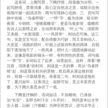
这首词，上阕写景，下阕抒情，段落极为分明。一
起写静境，焚香消暑，取心定自然凉之意，或暗示在热
闹场中服一副清凉剂，两句写境静心也静。三、四句写
静中有噪，“鸟雀呼晴”，一“呼”字，极为传神，暗示昨
夜雨，今朝晴。“侵晓窥檐语”，更是鸟雀多情，窥檐而
告诉人以新晴之欢，生动而有风致。“叶上”句，清新而
又美丽。“水面清圆，一一风荷举”，则动态可掬。这三
句，实是交互句法，配合得极为巧妙，而又音响动人。
大意是：清圆的荷叶，叶面上还留存昨夜的雨珠，在朝
阳下逐渐地干了，一阵风来，荷叶儿一团团地舞动起
来。这像是电影的镜头一样，有时间性的景致。词句炼
一“举”字，全词站立了起来，动景如生。这样，再看“燎
沉香，消溽暑”的时间，则该是一天的事，而从“鸟雀呼
晴”起，则是晨光初兴的景物，然后再从屋边推到室
外，荷塘一片新晴景色。再看首二句，时间该是拖长
了，夏日如年，以香消之，寂静可知，意义丰富而含
蓄，为下阕久客思乡伏了一笔。
下阕直抒胸怀，语词如话，不加雕饰。己身旅
泊“长安”，实即当时汴京（今开封）。周邦彦本以太学
生入都，以献《汴都赋》为神宗所赏识，进为太学正，