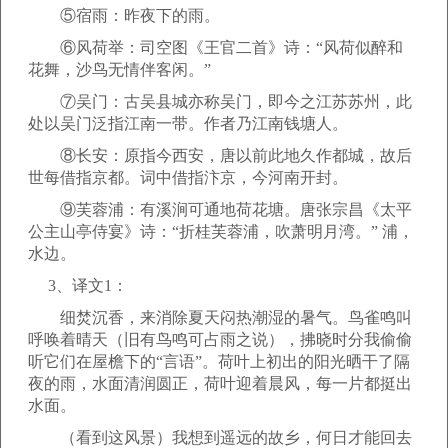
⑤宿雨：昨夜下的雨。
⑥风荷举：司空图《王官二首》诗：“风荷似醉和
花舞，沙鸟无情伴客闲。”
⑦吴门：古吴县城亦称吴门，即今之江苏苏州，此
处以吴门泛指江南一带。作者乃江南钱塘人。
⑧长安：原指今西安，唐以前此地久作都城，故后
世每借指京都。词中借指汴京，今河南开封。
⑨芙蓉浦：有溪涧可通地荷花塘。唐张宗昌《太平
公主山亭侍宴》诗：“折桂芙蓉浦，吹萧明月湾。” 浦，
水边。
3、译文1：
细焚沉香，来消除夏天闷热潮湿的暑气。鸟雀鸣叫
呼唤着晴天（旧有鸟鸣可占雨之说），拂晓时分我偷偷
听它们在屋檐下的“言语”。荷叶上初出的阳光晒干了隔
夜的雨，水面清润圆正，荷叶迎着晨风，每一片都挺出
水面。
（看到这风景）我想到遥远的故乡，何日才能回去