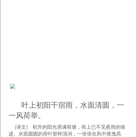
叶上初阳干宿雨，水面清圆，一
一风荷举。
[译文] 初升的阳光洒满荷塘，荷上已不见夜雨的痕
迹。水面圆圆的荷叶那样清润，一张张在风中摇曳高