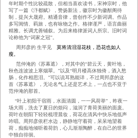
年时期个性比较疏散，但相当喜欢读书，宋神宗时，他
写了一篇《汴都赋》，赞扬新法，徽宗时为徽猷阁待
制，提兴大晟府。精通音律，曾创作不少新词调。作品
多写闺情、羁旅，也有咏物之作。格律谨严，语言曲丽
精雅。长调尤善铺叙。为后来格律派词人所宗。旧时词
论称他为“词家之冠”。
周邦彦的 生平见
莫将清泪湿花枝，恐花也如人
瘦。
范仲淹的《苏幕遮》，对其中的“碧云天，黄叶地，
秋色连波波上寒烟翠。”以及“明月楼高休独倚，酒入愁
肠，化作相思泪。”可以说耳熟能详，不过周邦彦的这
首《苏幕遮》，无论名气上还是艺术上，一点也不亚于
范仲淹的那首。
“叶上初阳干宿雨，水面清圆，一一风荷举”，昨夜一
场大雨，洗去了夏日的烦闷，滋润了青荷美丽的面庞。
荷叶在朝阳下轻轻梳理晨妆，荷花在清风中快乐地低声
吟唱。周邦彦依栏水边，静静地守着荷，呆呆地望着
荷，痴痴地倾听着荷韵，心儿渐渐陶醉，在自己的世界
中独自徘徊。