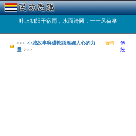
叶上初阳干宿雨，水面清圆，一一风荷举
>>>
小城故事吳儂軟語溫婉人心的力
簡體
傳
量
>>>
統