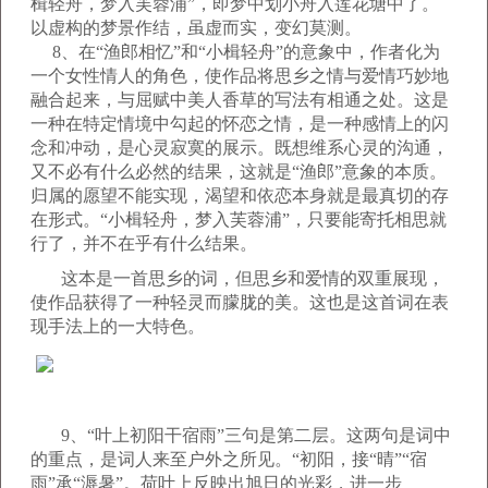
楫轻舟，梦入芙蓉浦”，即梦中划小舟入莲花塘中了。
以虚构的梦景作结，虽虚而实，变幻莫测。
8、在
“
渔郎相忆
”
和
“
小楫轻舟
”
的意象中，作者化为
一个女性情人的角色，使作品将思乡之情与爱情巧妙地
融合起来，与屈赋中美人香草的写法有相通之处。这是
一种在特定情境中勾起的怀恋之情，是一种感情上的闪
念和冲动，是心灵寂寞的展示。既想维系心灵的沟通，
又不必有什么必然的结果，这就是
“
渔郎
”
意象的本质。
归属的愿望不能实现，渴望和依恋本身就是最真切的存
在形式。
“
小楫轻舟，梦入芙蓉浦
”
，只要能寄托相思就
行了，并不在乎有什么结果。
这本是一首思乡的词，但思乡和爱情的双重展现，
使作品获得了一种轻灵而朦胧的美。这也是这首词在表
现手法上的一大特色。
9、“叶上初阳干宿雨”三句是第二层。这两句是词中
的重点，是词人来至户外之所见。“初阳，接“晴”“宿
雨”承“溽暑”。荷叶上反映出旭日的光彩，进一步