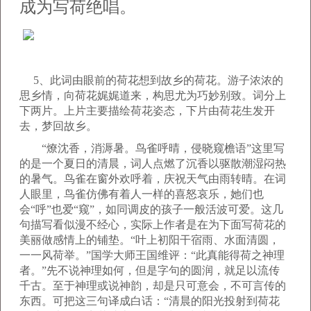
成为写荷绝唱。
5、此词由眼前的荷花想到故乡的荷花。游子浓浓的
思乡情，向荷花娓娓道来，构思尤为巧妙别致。词分上
下两片。上片主要描绘荷花姿态，下片由荷花生发开
去，梦回故乡。
“燎沈香，消溽暑。鸟雀呼晴，侵晓窥檐语”这里写
的是一个夏日的清晨，词人点燃了沉香以驱散潮湿闷热
的暑气。鸟雀在窗外欢呼着，庆祝天气由雨转晴。在词
人眼里，鸟雀仿佛有着人一样的喜怒哀乐，她们也
会“呼”也爱“窥”，如同调皮的孩子一般活波可爱。这几
句描写看似漫不经心，实际上作者是在为下面写荷花的
美丽做感情上的铺垫。“叶上初阳干宿雨、水面清圆，
一一风荷举。”国学大师王国维评：“此真能得荷之神理
者。”先不说神理如何，但是字句的圆润，就足以流传
千古。至于神理或说神韵，却是只可意会，不可言传的
东西。可把这三句译成白话：“清晨的阳光投射到荷花