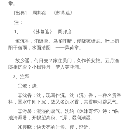
举。
[出典] 周邦彦 《苏幕遮》
注：
1、 《苏幕遮》 周邦彦
燎沉香，消溽暑。鸟雀呼晴，侵晓窥檐语。叶上初
阳干宿雨，水面清圆，一一风荷举。
故乡遥，何日去？家住吴门，久作长安旅。五月渔
郎相忆否？小楫轻舟，梦入芙蓉浦。
2、注释
①燎：烧。
②沈香：沈，现写作沉。沈（沉）香，一种名贵香
料，置水中则下沉，故又名沉水香，其香味可辟恶气。
③溽暑：潮湿的暑气。沈约《休沐寄怀》诗：“临
池清溽暑，开幌望高秋。”溽，湿润潮湿。
④侵晓：快天亮的时候。侵，渐近。