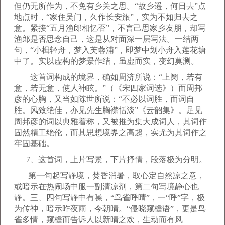
但仍无所作为，不免有乡关之思。“故乡遥，何日去”点
地点时，“家住吴门，久作长安旅”，实为不如归去之
意。紧接“五月渔郎相忆否”，不言己思家乡友朋，却写
渔郎是否思念自己，这是从对面深一层写法。一结两
句，“小楫轻舟，梦入芙蓉浦”，即梦中划小舟入莲花塘
中了。实以虚构的梦景作结，虽虚而实，变幻莫测。
这首词构成的境界，确如周济所说：“上阕，若有
意，若无意，使人神眩。”（《宋四家词选》）而周邦
彦的心胸，又当如陈世所说：“不必以词胜，而词自
胜。风致绝佳，亦见先生胸襟恬淡”《云韶集》。足见
周邦彦的词以典雅着称，又被推为集大成词人，其词作
固然精工绝伦，而其思想境界之高超，实尤为其词作之
牢固基础。
7、这首词，上片写景，下片抒情，段落极为分明。
第一句起写静境，焚香消暑，取心定自然凉之意，
或暗示在热闹场中服一副清凉剂，第二句写境静心也
静。三、四句写静中有噪，“鸟雀呼晴”，一“呼”字，极
为传神，暗示昨夜雨，今朝晴。“侵晓窥檐语”，更是鸟
雀多情，窥檐而告诉人以新晴之欢，生动而有风