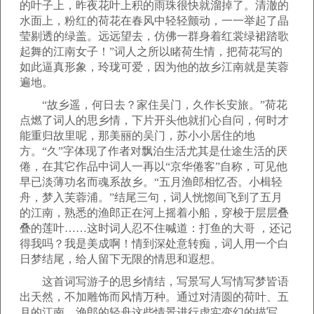
的叶子上，昨夜花叶上积的雨珠很快就溜掉了。清澈的
水面上，粉红的荷花在春风中轻轻颤动，一一举起了晶
莹剔透的绿盖。远远望去，仿佛一群身着红裳绿裙踏歌
起舞的江南女子！”词人之所以睹荷生情，把荷花写的
如此逼真形象，玲珑可爱，因为他的故乡江南就是芙蓉
遍地。
“故乡遥，何日去？家住吴门，久作长安旅。”荷花
点燃了词人的思乡情，下片开头他就扪心自问，何时才
能重归故里呢，那美丽的吴门，苏小小居住的地
方。“久”字体现了作者对飘泊生活尤其是仕途生活的厌
倦，在其它作品中词人一再以“京华倦客”自称，可见他
早已淡薄功名而魂系故乡。“五月渔郎相忆否。小楫轻
舟，梦入芙蓉浦。”结尾三句，词人恍惚间飞到了五月
的江南，熟悉的渔郎正在河上摇着小船，穿梭于层层叠
叠的莲叶……这时词人忍不住喊道：打鱼的大哥 ，还记
得我吗？我是美成啊！情到深处意转痴，词人用一个白
日梦结尾，给人留下无限的情思和遐想。
这首词写游子的思乡情结，写景写人写情写梦皆语
出天然，不加雕饰而风情万种。通过对清圆的荷叶、五
月的江南、渔郎的轻舟这些情景进行虚实变幻的描写，