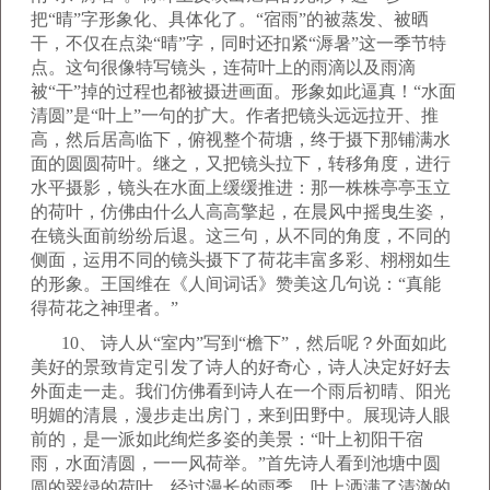
把“晴”字形象化、具体化了。“宿雨”的被蒸发、被晒
干，不仅在点染“晴”字，同时还扣紧“溽暑”这一季节特
点。这句很像特写镜头，连荷叶上的雨滴以及雨滴
被“干”掉的过程也都被摄进画面。形象如此逼真！“水面
清圆”是“叶上”一句的扩大。作者把镜头远远拉开、推
高，然后居高临下，俯视整个荷塘，终于摄下那铺满水
面的圆圆荷叶。继之，又把镜头拉下，转移角度，进行
水平摄影，镜头在水面上缓缓推进：那一株株亭亭玉立
的荷叶，仿佛由什么人高高擎起，在晨风中摇曳生姿，
在镜头面前纷纷后退。这三句，从不同的角度，不同的
侧面，运用不同的镜头摄下了荷花丰富多彩、栩栩如生
的形象。王国维在《人间词话》赞美这几句说：“真能
得荷花之神理者。”
10、 诗人从“室内”写到“檐下”，然后呢？外面如此
美好的景致肯定引发了诗人的好奇心，诗人决定好好去
外面走一走。我们仿佛看到诗人在一个雨后初晴、阳光
明媚的清晨，漫步走出房门，来到田野中。展现诗人眼
前的，是一派如此绚烂多姿的美景：“叶上初阳干宿
雨，水面清圆，一一风荷举。”首先诗人看到池塘中圆
圆的翠绿的荷叶，经过漫长的雨季，叶上洒满了清澈的