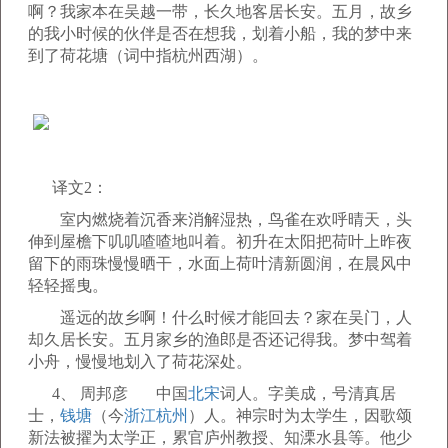
啊？我家本在吴越一带，长久地客居长安。五月，故乡
的我小时候的伙伴是否在想我，划着小船，我的梦中来
到了荷花塘（词中指杭州西湖）。
译文2：
室内燃烧着沉香来消解湿热，鸟雀在欢呼晴天，头
伸到屋檐下叽叽喳喳地叫着。初升在太阳把荷叶上昨夜
留下的雨珠慢慢晒干，水面上荷叶清新圆润，在晨风中
轻轻摇曳。
遥远的故乡啊！什么时候才能回去？家在吴门，人
却久居长安。五月家乡的渔郎是否还记得我。梦中驾着
小舟，慢慢地划入了荷花深处。
4、 周邦彦 中国
北宋
词人。字美成，号清真居
士，
钱塘
（今
浙江
杭州
）人。神宗时为太学生，因歌颂
新法被擢为太学正，累官庐州教授、知溧水县等。他少