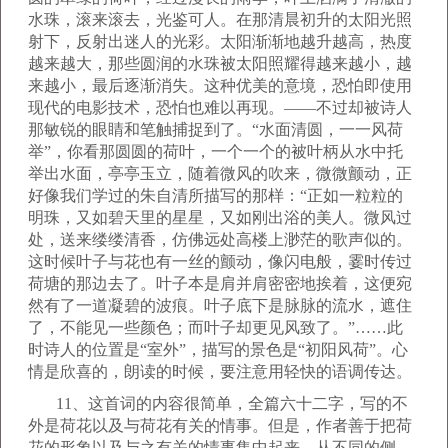
水珠，滚来滚去，光鉴可人。在那清晨初升的太阳光照
射下，反射出迷人的光彩。太阳渐渐地越升越高，热度
越来越大，那些圆润的水珠被太阳照耀得越来越小，越
来越小，最后逐渐消失。这种优美的意境，恐怕即使用
现代的电影技术，恐怕也难以再现。——不过却被诗人
那敏锐的眼睛和笔触捕捉到了。“水面清圆，一一风荷
举”，你看那圆圆的荷叶，一个一个的被叶柄从水中托
举出水面，亭亭玉立，随着微风的吹来，微微颤动，正
好像我们学过的朱自清所描写的那样：“正如一粒粒的
明珠，又如碧天里的星星，又如刚出浴的美人。微风过
处，送来缕缕清香，仿佛远处高楼上渺茫的歌声似的。
这时候叶子与花也有一丝的颤动，像闪电般，霎时传过
荷塘的那边去了。叶子本是肩并肩密密地挨着，这便宛
然有了一道凝碧的波痕。叶子底下是脉脉的流水，遮住
了，不能见一些颜色；而叶子却更见风致了。”……此
时诗人的位置是“室外”，描写的景色是“初阳风荷”。心
情是欣喜的，朗读的时候，要注意用轻快的语调传达。
11、这首词的内容很简单，全篇六十二字，写的不
外是荷花以及与荷花有关的情事。但是，作者善于把荷
花的形象以及与之有关的情事集中起来，从不同的侧