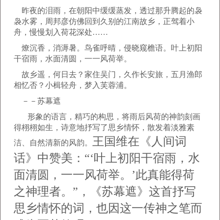
昨夜的泪雨，在朝阳中缓缓蒸发，透过那升腾起的袅
袅水雾，周邦彦仿佛回到久别的江南故乡，正驾着小
舟，慢慢划入荷花深处……
燎沉香，消溽暑。鸟雀呼晴，侵晓窥檐语。叶上初阳
干宿雨，水面清圆，一一风荷举。
故乡遥，何日去？家住吴门，久作长安旅，五月渔郎
相忆否？小楫轻舟，梦入芙蓉浦。
－－苏幕遮
形象的语言，精巧的构思，将雨后风荷的神韵刻画
得栩栩如生，诗意地抒写了思乡情怀，散发着淡雅素
王国维在《人间词
洁、自然清新的风韵。
话》中赞美：“‘叶上初阳干宿雨，水
面清圆，一一风荷举。’此真能得荷
之神理者。”，《苏幕遮》这首抒写
思乡情怀的词，也因这一传神之笔而