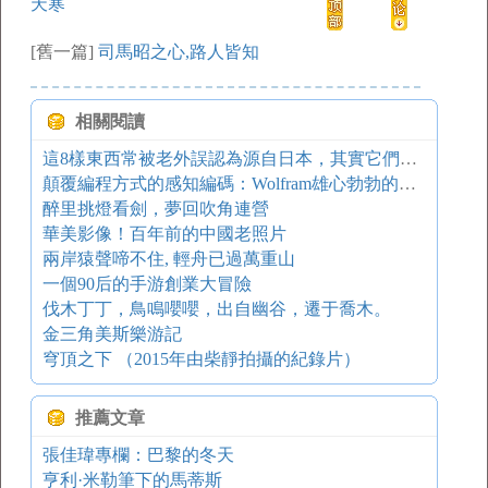
天寒
[舊一篇]
司馬昭之心,路人皆知
相關閱讀
這8樣東西常被老外誤認為源自日本，其實它們都來源于中國，但中國人都未必知道...
顛覆編程方式的感知編碼：Wolfram雄心勃勃的全新計算模式
醉里挑燈看劍，夢回吹角連營
華美影像！百年前的中國老照片
兩岸猿聲啼不住, 輕舟已過萬重山
一個90后的手游創業大冒險
伐木丁丁，鳥鳴嚶嚶，出自幽谷，遷于喬木。
金三角美斯樂游記
穹頂之下 （2015年由柴靜拍攝的紀錄片）
推薦文章
張佳瑋專欄：巴黎的冬天
亨利·米勒筆下的馬蒂斯