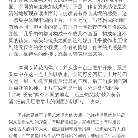
面、不同的角度来加以烘托，于是，作者的美感便层次
清晰地展现在读者面前，使读者有身临其境的感受。这
一点集中体现于词的上片。
上片七句，虽然构成的侧面
有所不同，但可贵的是，其中每一句都带有动作性或视
觉性，几乎句句都可构成一个或几个画面，构成角度不
同的镜头。镜头与镜头之间的连结媒介几乎被作者压缩
到绝无仅有的微小程度。作者的情思，作者的美感是靠
画面、靠镜头的组接，靠蒙太奇表现出来的。
本词以荷花为焦点，并从这一点上散射开来，最后
又集中在这一点上加以收束。全词可分四层，上片前四
句是一层，烘托五月雨后清晨的气氛。后三句多侧面刻
画荷花的风神。下片前四句是一层，分别叠印出“吴
门”与“长安”两个不同的地点。后三句又以“梦入芙蓉
浦”把前几层散射出的侧面加以归结、收束。
周邦彦是善于使用艺术语言的大师，他往往运用优美的语
词来创造生动的形象，有时精雕细刻，富艳精工；有时用典，
融化古人的诗句人词。但这首词却既未用典，也未融化前人的
诗句，而主要是用从生活中提炼出的词语，准确而又生动地表