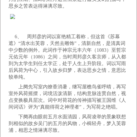
思乡之苦表达得淋漓尽致。
6、 周邦彦的词以富艳精工着称，但这首《苏幕
遮》“清水出芙蓉，天然去雕饰”，清新自然，是清真词
中少数的例外。此词作于神宗元丰六年（1083）至哲宗
元佑元年（1086）之间，当时周邦彦久客京师，从入都
到为太学生到任太学正，处于人生上升阶段。词以写雨
后风荷为中心，引入故乡归梦，表达思乡之情，意思比
较单纯。
上阕先写室内燎香消暑，继写屋檐鸟雀呼晴，再写
室外风荷摇摆，词境活泼清新，结构意脉连贯自然，视
点变换极具层次。词中对荷花的传神描写被王国维《人
间词话》评为“真能得荷之神理者”，为写荷之绝唱。
下阕再由眼前五月水面清园，风荷凌举的景象联想
到相似的故乡吴门的五月的风物，小楫轻舟，梦入芙蓉
浦，相思之情淋漓尽致。