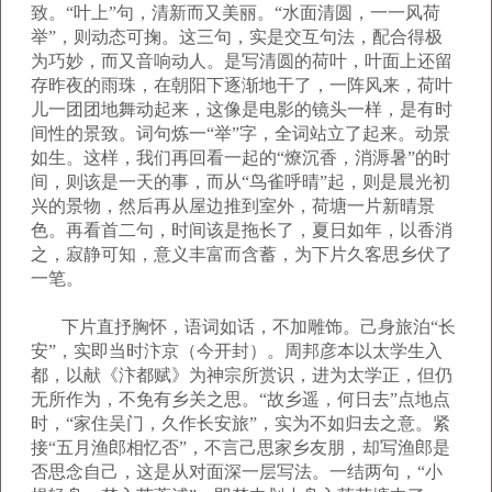
致。“叶上”句，清新而又美丽。“水面清圆，一一风荷
举”，则动态可掬。这三句，实是交互句法，配合得极
为巧妙，而又音响动人。是写清圆的荷叶，叶面上还留
存昨夜的雨珠，在朝阳下逐渐地干了，一阵风来，荷叶
儿一团团地舞动起来，这像是电影的镜头一样，是有时
间性的景致。词句炼一“举”字，全词站立了起来。动景
如生。这样，我们再回看一起的“燎沉香，消溽暑”的时
间，则该是一天的事，而从“鸟雀呼晴”起，则是晨光初
兴的景物，然后再从屋边推到室外，荷塘一片新晴景
色。再看首二句，时间该是拖长了，夏日如年，以香消
之，寂静可知，意义丰富而含蓄，为下片久客思乡伏了
一笔。
下片直抒胸怀，语词如话，不加雕饰。己身旅泊“长
安”，实即当时汴京（今开封）。周邦彦本以太学生入
都，以献《汴都赋》为神宗所赏识，进为太学正，但仍
无所作为，不免有乡关之思。“故乡遥，何日去”点地点
时，“家住吴门，久作长安旅”，实为不如归去之意。紧
接“五月渔郎相忆否”，不言己思家乡友朋，却写渔郎是
否思念自己，这是从对面深一层写法。一结两句，“小