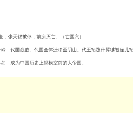
变，张天锡被俘，前凉灭亡。（亡国六）
岭，代国战败。代国全体迁移至阴山。代王拓跋什翼犍被侄儿拓
岛，成为中国历史上规模空前的大帝国。