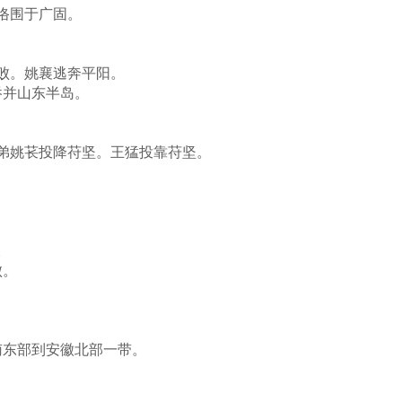
恪围于广固。
败。姚襄逃奔平阳。
吞并山东半岛。
弟姚苌投降苻坚。王猛投靠苻坚。
。
败。
南东部到安徽北部一带。