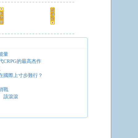
能量
代CRPG的最高杰作
較
在國際上寸步難行？
哨戰
、該滾滾