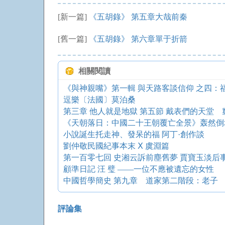
[新一篇]
《五胡錄》 第五章大哉前秦
[舊一篇]
《五胡錄》 第六章單于折箭
相關閱讀
《與神親嘴》第一輯 與天路客談信仰 之四：
逗樂〔法國〕莫泊桑
第三章 他人就是地獄 第五節 戴表們的天堂
《天朝落日：中國二十王朝覆亡全景》轰然倒
小說誕生托走神、發呆的福 阿丁·創作談
劉仲敬民國紀事本末 Ⅹ 虞淵篇
第一百零七回 史湘云訴前塵舊夢 賈寶玉淡后
顧準日記 汪 璧 ——一位不應被遺忘的女性
中國哲學簡史 第九章 道家第二階段：老子
評論集