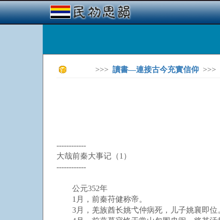
>>>
讀書—連接古今充實信仰
>>>
------------
大哉前秦大事记（1）
------------
公元352年
1月，前秦苻健称帝。
3月，羌族酋长姚弋仲病死，儿子姚襄即位