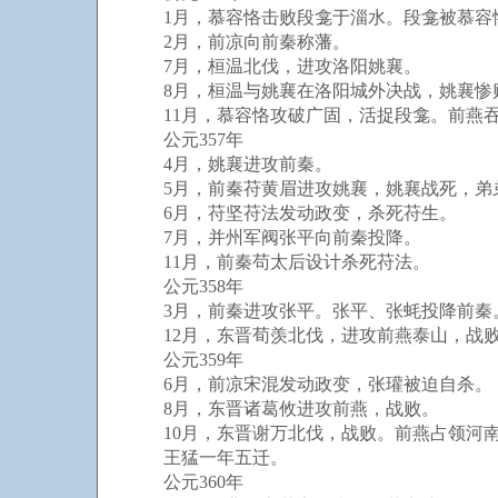
1月，慕容恪击败段龛于淄水。段龛被慕容
2月，前凉向前秦称藩。
7月，桓温北伐，进攻洛阳姚襄。
8月，桓温与姚襄在洛阳城外决战，姚襄惨
11月，慕容恪攻破广固，活捉段龛。前燕
公元357年
4月，姚襄进攻前秦。
5月，前秦苻黄眉进攻姚襄，姚襄战死，弟
6月，苻坚苻法发动政变，杀死苻生。
7月，并州军阀张平向前秦投降。
11月，前秦苟太后设计杀死苻法。
公元358年
3月，前秦进攻张平。张平、张蚝投降前秦
12月，东晋荀羡北伐，进攻前燕泰山，战
公元359年
6月，前凉宋混发动政变，张瓘被迫自杀。
8月，东晋诸葛攸进攻前燕，战败。
10月，东晋谢万北伐，战败。前燕占领河
王猛一年五迁。
公元360年