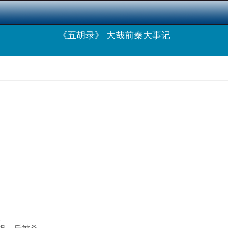
《五胡录》 大哉前秦大事记
。