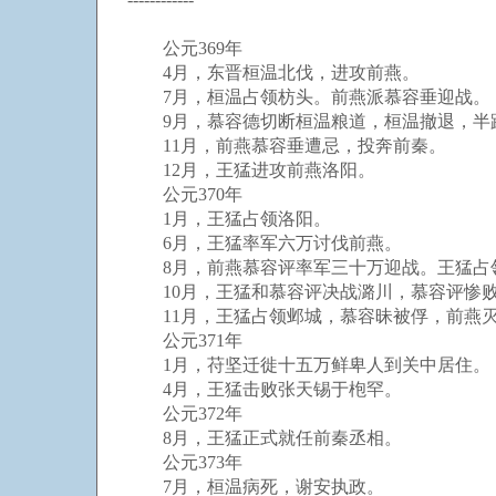
公元369年
4月，东晋桓温北伐，进攻前燕。
7月，桓温占领枋头。前燕派慕容垂迎战。
9月，慕容德切断桓温粮道，桓温撤退，半
11月，前燕慕容垂遭忌，投奔前秦。
12月，王猛进攻前燕洛阳。
公元370年
1月，王猛占领洛阳。
6月，王猛率军六万讨伐前燕。
8月，前燕慕容评率军三十万迎战。王猛占
10月，王猛和慕容评决战潞川，慕容评惨
11月，王猛占领邺城，慕容昧被俘，前燕灭
公元371年
1月，苻坚迁徙十五万鲜卑人到关中居住。
4月，王猛击败张天锡于枹罕。
公元372年
8月，王猛正式就任前秦丞相。
公元373年
7月，桓温病死，谢安执政。