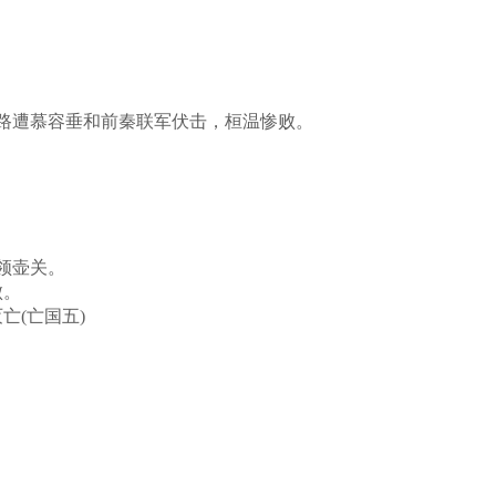
路遭慕容垂和前秦联军伏击，桓温惨败。
领壶关。
败。
亡(亡国五)