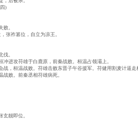
捉，后被杀。
四)
失败。
，张祚篡位，自立为凉王。
北伐。
桓冲进攻苻雄于白鹿原，前秦战败。桓温占领灞上。
战，桓温战败。苻雄击败东晋子午谷援军。苻健用割麦计逼走
温战败。前秦丞相苻雄病死。
张玄靓即位。