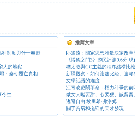
推薦文章
福利制度與什一奉獻
郎遙遠：國家思想雅量決定改革
《博德之門3》游民評測9.6分 現
 窮人的地獄
猶太教與GC主義的程序結構比
塌：秦朝覆亡真相
新疆觀察：如何讓熱比婭、達賴
文學話語的維度
江青改戲鬧革命：權力斗爭的前
事今生
做女人嘴要甜、心要狠、該留留
逃避自由 埃里希·弗洛姆
關于貧窮和拖延的天才發現