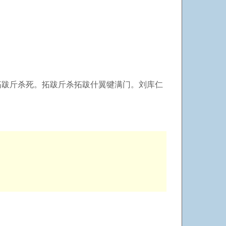
跋斤杀死。拓跋斤杀拓跋什翼犍满门。刘库仁