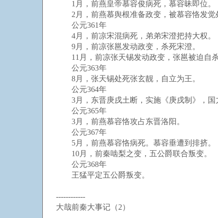
1月，前燕皇帝慕容俊病死，慕容昧即位。
2月，前燕慕舆根准备政变，被慕容恪发觉
公元361年
4月，前凉宋混病死，弟弟宋澄把持大权。
9月，前凉张邕发动政变，杀死宋澄。
11月，前凉张天锡发动政变，张邕被迫自
公元363年
8月，张天锡处死张玄靓，自立为王。
公元364年
3月，东晋庚戌土断，实施《庚戌制》，国
公元365年
3月，前燕慕容恪攻占东晋洛阳。
公元367年
5月，前燕慕容恪病死。慕容垂遭到排挤。
10月，前秦啮梨之变，五公爵联合叛变。
公元368年
王猛平定五公爵叛变。
------------
大哉前秦大事记（2）
------------