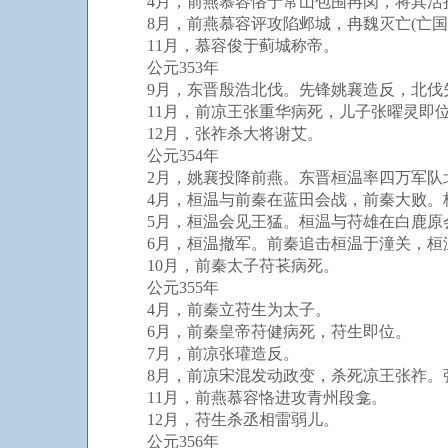
4月，前燕慕容恪于常山包围冉闵，将其活
8月，前燕慕容评攻陷邺城，冉魏灭亡(亡国
11月，慕容俊于蓟城称帝。
公元353年
9月，东晋殷浩北伐。先锋姚襄造反，北伐
11月，前凉王张重华病死，儿子张曜灵即位
12月，张祚杀大将谢艾。
公元354年
2月，姚襄投降前燕。东晋桓温率四万军队
4月，桓温与前秦在蓝田会战，前秦大败。
5月，桓温会见王猛。桓温与苻雄在白鹿原会
6月，桓温撤军。前秦追击桓温于潼关，桓
10月，前秦太子苻苌病死。
公元355年
4月，前秦立苻生为太子。
6月，前秦皇帝苻健病死，苻生即位。
7月，前凉张瓘造反。
8月，前凉宋混发动政变，杀死凉王张祚。
11月，前燕慕容恪进攻青州段龛。
12月，苻生杀丞相雷弱儿。
公元356年