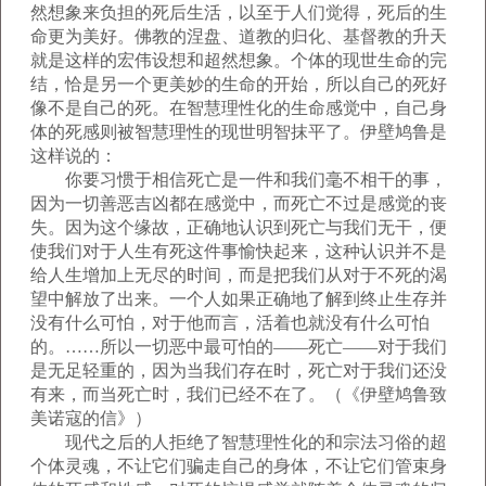
然想象来负担的死后生活，以至于人们觉得，死后的生
命更为美好。佛教的涅盘、道教的归化、基督教的升天
就是这样的宏伟设想和超然想象。个体的现世生命的完
结，恰是另一个更美妙的生命的开始，所以自己的死好
像不是自己的死。在智慧理性化的生命感觉中，自己身
体的死感则被智慧理性的现世明智抹平了。伊壁鸠鲁是
这样说的：
你要习惯于相信死亡是一件和我们毫不相干的事，
因为一切善恶吉凶都在感觉中，而死亡不过是感觉的丧
失。因为这个缘故，正确地认识到死亡与我们无干，便
使我们对于人生有死这件事愉快起来，这种认识并不是
给人生增加上无尽的时间，而是把我们从对于不死的渴
望中解放了出来。一个人如果正确地了解到终止生存并
没有什么可怕，对于他而言，活着也就没有什么可怕
的。……所以一切恶中最可怕的——死亡——对于我们
是无足轻重的，因为当我们存在时，死亡对于我们还没
有来，而当死亡时，我们已经不在了。（《伊壁鸠鲁致
美诺寇的信》）
现代之后的人拒绝了智慧理性化的和宗法习俗的超
个体灵魂，不让它们骗走自己的身体，不让它们管束身