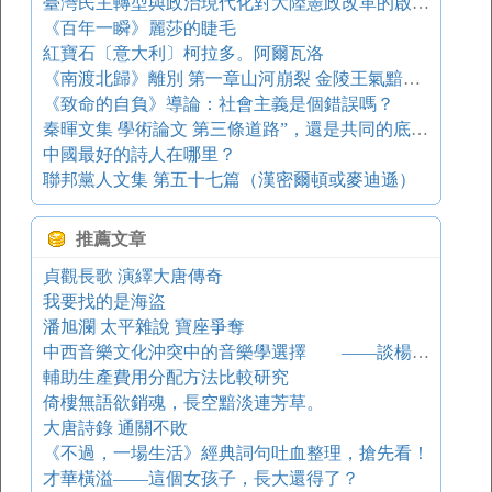
臺灣民主轉型與政治現代化對大陸憲政改革的啟示（五）
《百年一瞬》麗莎的睫毛
紅寶石〔意大利〕柯拉多。阿爾瓦洛
《南渡北歸》離別 第一章山河崩裂 金陵王氣黯然收
《致命的自負》導論：社會主義是個錯誤嗎？
秦暉文集 學術論文 第三條道路”，還是共同的底線？——讀吉登斯著《第三條道路》，兼論中國的社會民主主義問題
中國最好的詩人在哪里？
聯邦黨人文集 第五十七篇（漢密爾頓或麥迪遜）
推薦文章
貞觀長歌 演繹大唐傳奇
我要找的是海盜
潘旭瀾 太平雜說 寶座爭奪
中西音樂文化沖突中的音樂學選擇 ——談楊蔭瀏先生的學術思想
輔助生產費用分配方法比較研究
倚樓無語欲銷魂，長空黯淡連芳草。
大唐詩錄 通關不敗
《不過，一場生活》經典詞句吐血整理，搶先看！
才華橫溢——這個女孩子，長大還得了？