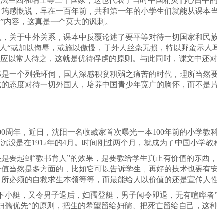
、法兰西和瑞士等三个国家，这也代表了当时中国精英们心目中
中筠感慨说，早在一百年前，共和第一年的小学生们就能从课本当
感”内容，这真是一个莫大的讽刺。
题，关于中外关系，课本中反覆论述了要平等对待一切国家和民
外国人“或加以侮辱，或施以傲慢，于外人丝毫无损，特以野蛮示人
也应以常人待之，这就是优待俘虏的原则。与此同时，课文中还
那是一个列强环伺，国人深感积贫积弱之痛苦的时代，理所当然
亢的态度对待一切外国人，培养中国青少年宽广的胸怀，而不是
00周年，近日，沈阳一名收藏家首次曝光一本100年前的小学教
沉没是在1912年的4月。时间刚过两个月，就成为了中国小学教
是要起到“教书育人”的效果，是要教给学生真正有价值的东西
值当然是多方面的，比如它可以告诉学生，再好的技术也要有安
中所必须的自救求生本领等等，而最能给人以价值的还是宣传人
下小艇，又令男子退后，妇孺登艇，男子闻令即退，无有喧哗者
妇孺优先”的原则，把生的希望留给妇孺、把死亡留给自己，这