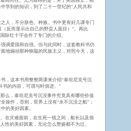
的最高向往。尤为难得的是，关于美国独立，相
中学到的知识，到了二十一世纪的“人民共和
族之人，不分肤色、种族。书中更有好几课专门
耳（反而显示出自己的野蛮人面目）”。再比
对国际红十字会作了专门的介绍。
要强调爱国和自强。但与此同时，这套教科书仍
片面地煽动那种狭隘的民族主义，对照今天，这
科书，这本书用整整两课来介绍“泰坦尼克号沉
科书的内容，可谓与时俱进。”
，那么，泰坦尼克号沉没事件究竟具有哪些价值
全操作，否则，世界上没有“永不沉没之船”；
性中的美好因素。
”。在灾难面前，在生死一线之间，船长以及很
种人性的美好因素，无论怎么赞扬都不为过。