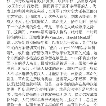
权，推行铁路国有(收回资源)，收回军权，搞皇族内阁
(收回并集中行政权)，因而得罪了最不该得罪的人，代
表士绅和绅商的立宪派，也开罪了地方实力派甚至部分
地方官僚。此情此景，让这些人造反，到未必能做，但
有人造反，他们就能加入。革命党人，恰在此时，扮演
了一个放火者的角色，于是，革命之火就成燎原之势
了。这期间，1908年最高领导人换马，绝对是一个时局
转换的枢纽。正如费纳克(Vinacke， Harold Monk)所
说：尽管新政期间每年都可以看到若干改革，九年预备
立宪的方案也切实可行。“然而，由于1908年以后局势
混乱，或许也由于清政府对于改革缺乏真正的兴趣，这
个方案的许多措施仅仅停留在纸面上。”[19]不肯选择体
面下台的满人亲贵，最后实际是被逼下台。虽然小皇帝
没有上断头台，但满人整体的命运，却相当悲惨，很多
人不得不选择伪装汉人，才能活下去。虽然说，革命的
发生，革命党之所以有机会，是当家人少不经事，严重
缺乏政治经验惹得祸。但是，改革也的确存在某种政治
陷阱，即所谓的“合法性陷阱”。越是合法性不足的统治
者，越是容易倾向于以收权来稳固统治，借助强权威慑
反对者。人们很容易直线式地想到，抓权在手，总是要
保险一点。从而忽略了这样的抓权，会开罪什么人。忘