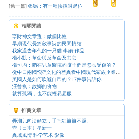
[舊一篇]
張鳴：有一種抉擇叫退位
相關閱讀
寧財神文章選：做個比較
早期現代長篇敘事詩的民間情結
我家過去年代的一只貓 李娟·作品
楊小凱：革命與反革命及其它
楊恒均：躺在兒童醫院的孩子們是怎么受傷的？
從中日兩國“家”文化的差異看中國現代家族企業的走向
美國人是如何吹噓自己的？17件事告訴你
汪曾祺：故鄉的食物
就算孤獨，也不能輕易屈服
推薦文章
弄潮兒向濤頭立，手把紅旗旗不濕。
壺〔日本〕星新一
異域風情 科学艺术 影像