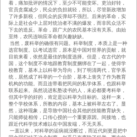
着，痛加批评的情况下，至少不可能变坏。吏治好转，
官员贪腐减少，民众的负担就轻，所以，尽管新政增加
了许多新税，但民众的反弹却不强烈。后来的革命，实
际上是社会中上层对统治者不满的爆发，而非民众活不
下去的造反。革命，跟广大的农民基本没有关系。由始
至终，农民连响应革命都兴趣缺缺。
当然，废科举的确很有问题。科举制度，本质上是一种
选官制度。以考试选官，原本是中国对世界的贡献，就
目前来看，依然是最佳的制度选择。但是，在古代的中
国，这个制度不幸地跟教育制度捆绑在了一起，使得学
校教育，基本上以科举为导向，到了明清两代，官学系
统，居然成了科举的一个台阶，基本上丧失了作为教育
机构的功能。而且连带着把民间的私学体系，也跟科举
联系起来。虽然说进私塾读书的人，未必都要考科举，
但其中学的好的，肯定是以科举为目标的。这样一来，
整个学校体系，所教的内容，基本上被科举左右了。显
然，这种现象，是导致中国社会其他的技能教育缺失，
只能师徒相传，口传心授的一个重要原因。间接地，也
跟近代科学技术难以在中国发端，不无关系。
一直以来，对科举的诟病就没断过，而近代则更是把中