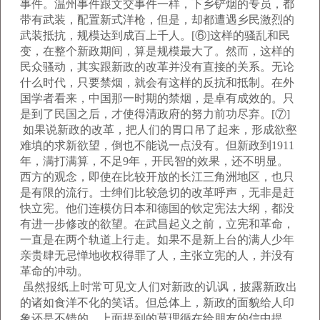
事件。温州事件跟文交事件一样，下乡铲烟的专员，都
带有武装，配置新式洋枪，但是，却都遭遇乡民激烈的
武装抵抗，规模达到成百上千人。[⑥]这样的骚乱和民
变，在整个新政期间，算是规模最大了。然而，这样的
民众骚动，其实跟新政的改革并没有直接的关系。无论
什么时代，只要禁烟，就会有这样的反抗和抵制。在外
国学者看来，中国那一时期的禁烟，是卓有成效的。只
是到了民国之后，才使得清政府的努力前功尽弃。[⑦]
如果说新政的改革，把人们的胃口吊了起来，形成欲壑
难填的求新欲望，倒也不能说一点没有。但新政到1911
年，满打满算，不足9年，开民智的效果，还不明显。
西方的观念，即使在比较开放的长江三角洲地区，也只
是有限的流行。士绅们比较急切的改革呼声，无非是赶
快立宪。他们连模仿日本和德国的钦定宪法大纲，都没
有进一步修改的欲望。在武昌起义之前，立宪和革命，
一直是在两个轨道上行走。如果不是新上台的满人少年
亲贵肆无忌惮地收权得罪了人，主张立宪的人，并没有
革命的冲动。
虽然报纸上时常可见文人们对新政的讥讽，披露新政出
的诸如食洋不化的笑话。但总体上，新政的面貌给人印
象还是不错的。上面提到的莫理循在给朋友的信中提