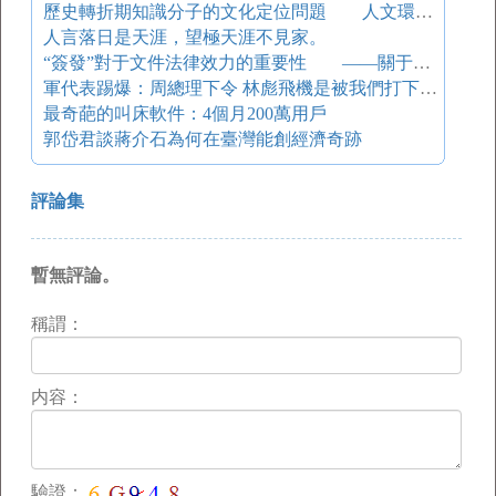
歷史轉折期知識分子的文化定位問題 人文環境與知識分子
人言落日是天涯，望極天涯不見家。
“簽發”對于文件法律效力的重要性 ——關于文件定稿是否歸檔的再認識
軍代表踢爆：周總理下令 林彪飛機是被我們打下來的（圖）
最奇葩的叫床軟件：4個月200萬用戶
郭岱君談蔣介石為何在臺灣能創經濟奇跡
評論集
暫無評論。
稱謂：
内容：
驗證：