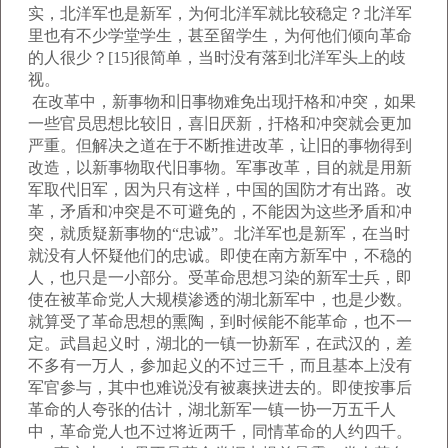
实，北洋军也是新军，为何北洋军就比较稳定？北洋军
里也有不少学堂学生，甚至留学生，为何他们倾向革命
的人很少？[15]很简单，当时没有落到北洋军头上的歧
视。
在改革中，新事物和旧事物难免出现扞格和冲突，如果
一些官员思想比较旧，喜旧厌新，扞格和冲突就会更加
严重。但解决之道在于不断推进改革，让旧的事物得到
改造，以新事物取代旧事物。军事改革，目的就是用新
军取代旧军，因为只有这样，中国的国防才有出路。改
革，矛盾和冲突是不可避免的，不能因为这些矛盾和冲
突，就质疑新事物的“忠诚”。北洋军也是新军，在当时
就没有人怀疑他们的忠诚。即使在南方新军中，不稳的
人，也只是一小部分。受革命思想习染的新军士兵，即
使在被革命党人大规模渗透的湖北新军中，也是少数。
就算受了革命思想的熏陶，到时候能不能革命，也不一
定。武昌起义时，湖北的一镇一协新军，在武汉的，差
不多有一万人，参加起义的不过三千，而且基本上没有
军官参与，其中也难说没有被裹挟进去的。即使按事后
革命的人夸张的估计，湖北新军一镇一协一万五千人
中，革命党人也不过将近两千，同情革命的人约四千。