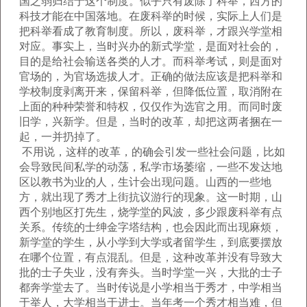
国之弱归结于这个制度。似乎只有废除了科举，西方的
科技才能在中国落地。在废科举的时候，实际上人们是
把科举看成了教育制度。所以，废科举，才跟兴学堂相
对应。事实上，当时兴办的新式学堂，是面对社会的，
目的是给社会输送各类的人才。而科举考试，则是面对
官场的，为官场选拔人才。正确的做法应该是把科举和
学校制度剥离开来，保留科举，但降低位置，取消附在
上面的种种荣誉和特权，仅仅作为选官之用。而同时废
旧学，兴新学。但是，当时的改革，却把这两者捆在一
起，一并扔掉了。
不用说，这样的改革，的确会引发一些社会问题，比如
会导致民间私学的动荡，私学市场萎缩，一些不发达地
区以教书为业的人，生计会出现问题。山西的一些地
方，就出现了秀才上街抗议游行的现象。这一时期，山
西个别地区打先生，烧学堂的风波，多少跟废科举有点
关系。传统的士绅金字塔结构，也会因此而出现麻烦，
新学堂的学生，从小学到大学或者留学生，到底要摆放
在哪个位置，有点混乱。但是，这种改革并没有导致大
批的士子失业，没有奔头。当时学堂一兴，大批的士子
都奔学堂去了。当时传说是小学相当于秀才，中学相当
于举人，大学相当于进士。当年考一个秀才相当难，但