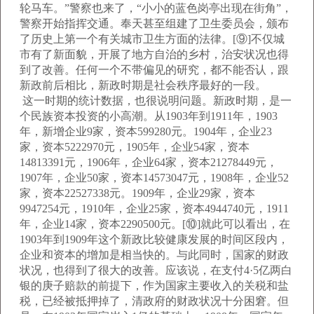
轮马车。”警察也来了，“小小的蓝色岗亭出现在街角”，
警察开始指挥交通。奉天甚至组建了卫生委员会，颁布
了历史上第一个有关城市卫生方面的法律。[⑨]不仅城
市有了新面貌，开展了地方自治的乡村，治安状况也得
到了改善。任何一个不带偏见的研究，都不能否认，跟
新政前后相比，新政时期是社会秩序最好的一段。
这一时期的统计数据，也很说明问题。新政时期，是一
个民族资本投资的小高潮。从1903年到1911年，1903
年，新增企业9家，资本599280元。1904年，企业23
家，资本5222970元，1905年，企业54家，资本
14813391元，1906年，企业64家，资本21278449元，
1907年，企业50家，资本14573047元，1908年，企业52
家，资本22527338元。1909年，企业29家，资本
9947254元，1910年，企业25家，资本4944740元，1911
年，企业14家，资本2290500元。[⑩]就此可以看出，在
1903年到1909年这个新政比较健康发展的时间区段内，
企业和资本的增加是相当快的。与此同时，国家的财政
状况，也得到了很大的改善。应该说，在支付4·5亿两白
银的庚子赔款的前提下，作为国家主要收入的关税和盐
税，已经被抵押掉了，清政府的财政状况十分困窘。但