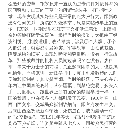
么激烈的变革。”[②]原来一直认为是专门针对废科举的
民间骚动，山西的干草会的所谓“烧先生，打学堂”之
举，现在发现其实好些只是平常的吃大户行为。跟新政
没有任何关系。所谓的打烧学堂，只是揭帖传单上的宣
传。[③]这一时期发生在江苏宜兴和浙江慈溪，上虞和
余姚等地打砸学堂事件，根据当时的报道，大抵由于经
济纠纷。[④]按道理，改革举措，涉及哪个人群，哪个
人群受损，就容易引发冲突。军事改革，面临被裁撤、
降等威胁的旧军，出现过哗变和骚乱吗？没有。行政改
革，那些被裁并的机构人员闹过事吗？也没有。废科
举，事关千万士子的前程，真正起来闹事的人，也是凤
毛麟角。严格来讲，新政举措中，真正引发激烈的民间
反弹和抵制的，其实是禁烟。当时的朝廷，下决心在几
年内让中国禁绝鸦片，从铲罂粟，到禁绝交易，多头入
手，力度很大。跟世界上所有国家的禁烟举措一样，中
国的禁烟，也在很多地方都引发了民变。1910年春，山
西山西文水、交城民众抵制铲烟苗，跟官府发生冲突。
后来山西巡抚派新军镇压，死伤过百，成为轰动一时
的“文交惨案”。[⑤]1911年春天，在温州也发生了铲烟
委员下乡铲烟，连委员并随从七八人一同被乡民打死的