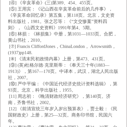
[④] 《辛亥革命》(三)第389、454、455页。
[⑤] 王用宾：《记山西在辛亥革命前后的几件事》，
《辛亥革命回忆录》第五集，第118页。北京，文史资
料出版社，1981。张之芯等：《“文交惨案”资料四
则》，《山西文史资料》1991年第4、5期。
[⑥] 林损：《林损集》中册，第1031—1033页。合肥，
黄山书社，2010。
[⑦] Francis CliffordJones，ChinaLondon， Arrowsmith，
(1937)pp148.
[⑧] 《清末民初政情内幕》上册，第473、431页。
[⑨] (英)杜格尔德·克里斯蒂：《奉天三十年(1883—
1913)》，第167—170页。中译本，武汉，湖北人民出版
社，2007。
[⑩] 严中平编：《中国近代经济史统计资料选辑》，第
93页。北京，科学出版社，1955。
[11] 周志初：《晚清财政经济研究》，第140页。济
南，齐鲁书社，2002。
[12] 《前清宣统三年岁入岁出预算表》，贾士毅：《民
国财政史》上册，第25—32页。商务印书馆，民国六
年。