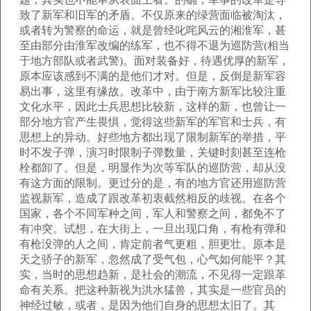
致了新军和旧军的矛盾。不仅原来的绿营面临被淘汰，
或者转为警察的命运，就是曾经叱咤风云的湘淮军，甚
至由部分由淮军改编的练军，也不得不退为巡防营(相当
于地方部队或者武警)。面对装备好，待遇优厚的新军，
原本应该感到不满的是他们才对。但是，反倒是新军容
易出事，这里有缘故。改革中，由于南方新军比较注重
文化水平，因此士兵思想比较新，这样的新，也曾让一
部分地方官产生畏惧，觉得这些新军的军官和士兵，有
思想上的异动。好些地方都出现了限制新军的举措，平
时不发子弹，演习时限制子弹数量，关键时刻甚至连枪
栓都卸了。但是，明显作为次等军队的巡防营，却从没
有这方面的限制。更过分的是，有的地方官还用巡防营
监视新军，造成了跟改革初衷截然相反的歧视。在各个
国家，各个不同军种之间，军人和警察之间，都免不了
有冲突。试想，在大街上，一旦出现口角，有枪有弹和
有枪没弹的人之间，肯定前者气更粗，胆更壮。原本是
天之骄子的新军，忽然成了受气包，心气如何能平？其
实，当时的思想趋新，是社会的潮流，不见得一定跟革
命有关系。把这种新视为洪水猛兽，其实是一些官员的
神经过敏，或者，是因为他们自身的思想太旧了。其