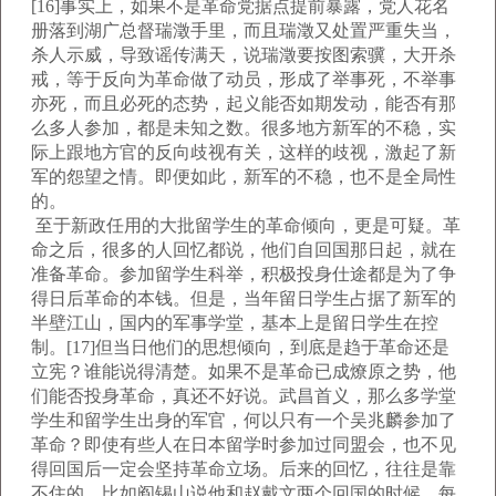
[16]事实上，如果不是革命党据点提前暴露，党人花名
册落到湖广总督瑞澂手里，而且瑞澂又处置严重失当，
杀人示威，导致谣传满天，说瑞澂要按图索骥，大开杀
戒，等于反向为革命做了动员，形成了举事死，不举事
亦死，而且必死的态势，起义能否如期发动，能否有那
么多人参加，都是未知之数。很多地方新军的不稳，实
际上跟地方官的反向歧视有关，这样的歧视，激起了新
军的怨望之情。即便如此，新军的不稳，也不是全局性
的。
至于新政任用的大批留学生的革命倾向，更是可疑。革
命之后，很多的人回忆都说，他们自回国那日起，就在
准备革命。参加留学生科举，积极投身仕途都是为了争
得日后革命的本钱。但是，当年留日学生占据了新军的
半壁江山，国内的军事学堂，基本上是留日学生在控
制。[17]但当日他们的思想倾向，到底是趋于革命还是
立宪？谁能说得清楚。如果不是革命已成燎原之势，他
们能否投身革命，真还不好说。武昌首义，那么多学堂
学生和留学生出身的军官，何以只有一个吴兆麟参加了
革命？即使有些人在日本留学时参加过同盟会，也不见
得回国后一定会坚持革命立场。后来的回忆，往往是靠
不住的。比如阎锡山说他和赵戴文两个回国的时候，每