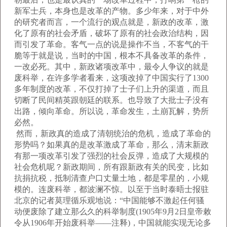
新军士兵，本身也是改革的产物。多少年来，对于中外
的研究者而言，一个流行的观点就是，新政的改革，激
化了原有的社会矛盾，破坏了原有的社会政治结构，因
而引发了革命。客气一点的说是操作不当，不客气的干
脆等于就是说，当时的中国，根本不具备改革的条件，
一改必死。其中，新政诸项改革中，最令人争议的就是
废科举，在许多学者看来，这项改掉了中国实行了1300
多年制度的改革，不仅打掉了士子们上升的渠道，而且
切断了民间精英跟朝廷的联系。也导致了大批士子没有
出路，倾向革命。所以说，革命发生，土崩瓦解，势所
必然。
然而，新政真的造成了清朝统治的危机，造成了革命的
形势吗？如果真的是改革激成了革命，那么，清末新政
有那一项改革引发了强烈的社会反弹，造成了大规模的
社会危机呢？新政期间，所有跟新政有关的民变，比如
抗捐抗税，抵制清查户口丈量土地，都是零星的，小规
模的。连废科举，都波澜不惊。以至于当时泰晤士报驻
北京的记者莫理循乐观地说：“中国能够不激起任何骚
动便废除了建立那么久的科举制度(1905年9月2日皇帝敕
令从1906年开始废科举——注释)，中国就能实现无论多