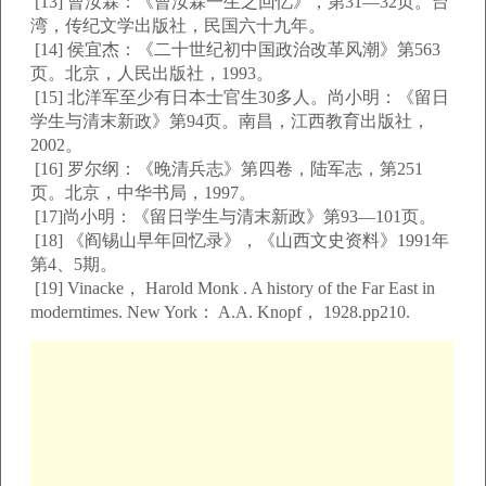
[13] 曹汝霖：《曹汝霖一生之回忆》，第31—32页。台
湾，传纪文学出版社，民国六十九年。
[14] 侯宜杰：《二十世纪初中国政治改革风潮》第563
页。北京，人民出版社，1993。
[15] 北洋军至少有日本士官生30多人。尚小明：《留日
学生与清末新政》第94页。南昌，江西教育出版社，
2002。
[16] 罗尔纲：《晚清兵志》第四卷，陆军志，第251
页。北京，中华书局，1997。
[17]尚小明：《留日学生与清末新政》第93—101页。
[18] 《阎锡山早年回忆录》，《山西文史资料》1991年
第4、5期。
[19] Vinacke， Harold Monk . A history of the Far East in
moderntimes. New York： A.A. Knopf， 1928.pp210.