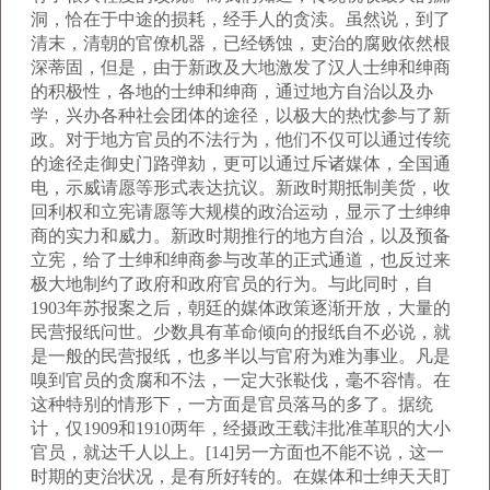
洞，恰在于中途的损耗，经手人的贪渎。虽然说，到了
清末，清朝的官僚机器，已经锈蚀，吏治的腐败依然根
深蒂固，但是，由于新政及大地激发了汉人士绅和绅商
的积极性，各地的士绅和绅商，通过地方自治以及办
学，兴办各种社会团体的途径，以极大的热忱参与了新
政。对于地方官员的不法行为，他们不仅可以通过传统
的途径走御史门路弹劾，更可以通过斥诸媒体，全国通
电，示威请愿等形式表达抗议。新政时期抵制美货，收
回利权和立宪请愿等大规模的政治运动，显示了士绅绅
商的实力和威力。新政时期推行的地方自治，以及预备
立宪，给了士绅和绅商参与改革的正式通道，也反过来
极大地制约了政府和政府官员的行为。与此同时，自
1903年苏报案之后，朝廷的媒体政策逐渐开放，大量的
民营报纸问世。少数具有革命倾向的报纸自不必说，就
是一般的民营报纸，也多半以与官府为难为事业。凡是
嗅到官员的贪腐和不法，一定大张鞑伐，毫不容情。在
这种特别的情形下，一方面是官员落马的多了。据统
计，仅1909和1910两年，经摄政王载沣批准革职的大小
官员，就达千人以上。[14]另一方面也不能不说，这一
时期的吏治状况，是有所好转的。在媒体和士绅天天盯