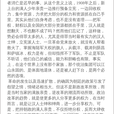
者消亡是迟早的事。从这个意义上说，1908年之后，新
上台的满人少年亲贵一边推行预备立宪，一边回收权
力，集中资源，力求把大部分的权力和资源抓在自己手
里。其实从他们自身考虑，也不是没有道理——把军
权，财权以及全国的大部分资源都抓在手里，汉人就是
想翻天，不也翻不成了吗？然而他们忘记了，这样做，
势必会得罪太多的人，尤其是得罪当时最有实力的汉人
士绅，立宪派人士。一旦革命党来放火，就没有人帮着
救火了。掌握海陆军大权的旗人，从载沣、载涛到荫昌
和萨镇冰，权力是有，但却指挥不了军队。不止是军队
不听话，他们自己的威信，能力和胆略也有限。事实
上，在这个世界上没有那个家族，那个统治集团可以江
山永固的。是体面地退休，还是被人赶下台，是两个必
然的选项。
革命的发生以及迅速扩散，的确因为朝廷的政策引发了
怨望之情，情绪还相当大。但这不是新政改革所致，而
是当时当家的满族亲贵，逆改革的潮流而动所致。政治
改革的趋势，就是使更多的人分享更多的权力，在当时
而言，就是让汉人士绅和绅商，进一步分享权力。可
是，把持朝政的满人亲贵，不仅拒绝分权，反而大肆收