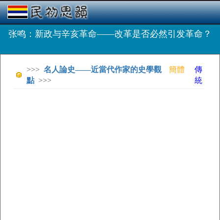
张鸣：新政与辛亥革命——改革是否必然引发革命？
>>>
名人論史——近當代作家的史學觀
簡體
傳
點
>>>
統