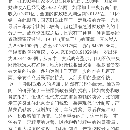
是，在1903年国家岁入1亿的基础上，1908年，国家年
财政收入已经到达2·6321亿两，如果加上中央各衙门的
收入0·3801亿，全国的财政收入则达到3·0122亿。[11]不
错，在此期间，国家财政出现了一定规模的赤字，尤其
最后三年赤字比例比较高，但也没有超过财政收入的十
分之一。成立资政院之后，国家有了预算，预算需要经
资政院审议通过。1911年(宣统三年)的预算，原来岁入
为296961909两，岁出381357175两，赤字84395266两。
但经资政院的审议，岁入增加为301910294两，岁出降
为298444360两，从赤字，变成略有盈余。[12]不仅中央
财政状况大有好转，地方财政也相当宽裕，很多省份都
有大量的结余。多的达到上千万两，少的也有几百万
两。辛亥革命后民军的扩充，大部分用的是这个钱。
这一时期财政收入的增加，固然有加税的因素。新政期
间，的确开征了一些跟新政有关的捐税，比如警务和教
育的附加。但也有现代方法的财务整顿的功劳，比如肃
亲王善耆兼任北京崇文门税监，采用现代会计制度，严
禁关员勒索，但增加部分，年终提奖。最后在短时间
内，税收增加了两倍。[13]更重要的是，这一时期，吏
治有了一定程度的改善。以往税收过程中的跑冒滴漏，
有了很大程度的改观。而我们知道，传统税收最大的漏