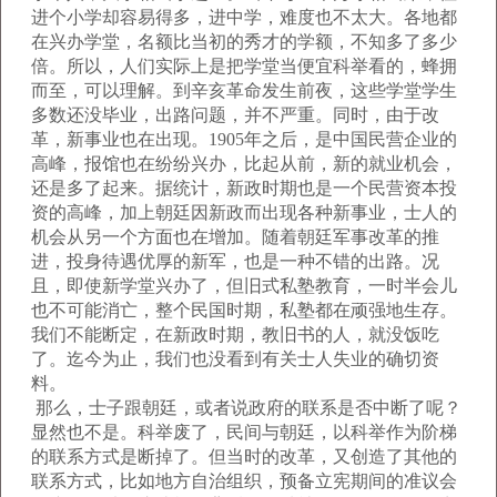
进个小学却容易得多，进中学，难度也不太大。各地都
在兴办学堂，名额比当初的秀才的学额，不知多了多少
倍。所以，人们实际上是把学堂当便宜科举看的，蜂拥
而至，可以理解。到辛亥革命发生前夜，这些学堂学生
多数还没毕业，出路问题，并不严重。同时，由于改
革，新事业也在出现。1905年之后，是中国民营企业的
高峰，报馆也在纷纷兴办，比起从前，新的就业机会，
还是多了起来。据统计，新政时期也是一个民营资本投
资的高峰，加上朝廷因新政而出现各种新事业，士人的
机会从另一个方面也在增加。随着朝廷军事改革的推
进，投身待遇优厚的新军，也是一种不错的出路。况
且，即使新学堂兴办了，但旧式私塾教育，一时半会儿
也不可能消亡，整个民国时期，私塾都在顽强地生存。
我们不能断定，在新政时期，教旧书的人，就没饭吃
了。迄今为止，我们也没看到有关士人失业的确切资
料。
那么，士子跟朝廷，或者说政府的联系是否中断了呢？
显然也不是。科举废了，民间与朝廷，以科举作为阶梯
的联系方式是断掉了。但当时的改革，又创造了其他的
联系方式，比如地方自治组织，预备立宪期间的准议会