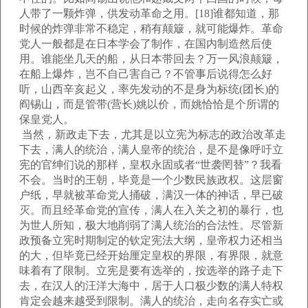
人带了一颗炸弹，供发动革命之用。[18]谁都知道，那
时候的炸弹非常不稳定，稍有颠簸，就可能爆炸。革命
党人一般都是在日本学会了制作，在国内制造然后使
用。谁能坐几天的船，从日本带回去？万一风浪颠簸，
在船上爆炸，岂不自己害自己？不管事后说得怎么好
听，山西辛亥起义，率先发动的不是身为标统(团长)的
阎锡山，而是管带(营长)姚以价，而姚恰恰是个所谓的
保皇党人。
当然，新政走下去，尤其是以立宪为标志的政治改革走
下去，满人的统治，满人皇帝的统治，是不是像呼吁立
宪的官绅们说的那样，皇权永固或者“世袭罔替”？我看
不会。当时的王朝，毕竟是一个少数民族政权。这层窗
户纸，早就被革命党人捅破，满汉一体的神话，早已破
灭。而且经革命党的宣传，满人在入关之初的暴行，也
为世人所知，极大地削弱了满人统治的合法性。尽管新
政预备立宪时期制定的钦定宪法大纲，皇帝权力还相当
的大，但毕竟已经开始厘定皇权的界限，有界限，就意
味着有了限制。立宪是要有选举的，按选举的路子走下
去，在汉人的汪洋大海中，居于人口极少数的满人特权
肯定会越来越受到限制。满人的统治，走向名存实亡或