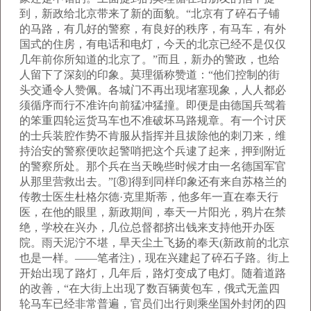
到，新政给北京带来了新的面貌。“北京有了碎石子铺
的马路，有几好的警察，有良好的秩序，有马车，有外
国式的住房，有电话和电灯，今天的北京已经不是仅仅
几年前你所知道的北京了。”而且，新办的警政，也给
人留下了深刻的印象。莫理循称赞道：“他们控制的街
头交通令人赞佩。各城门不再出现堵塞现象，人人都必
须循序而行不准许向前猛冲猛撞。即便是由德国兵驾着
的笨重四轮运货马车也不准破坏马路规章。有一个讨厌
的士兵装腔作势不肯服从指挥并且拔除他的刺刀来，维
持治安的警察便吹起警哨把这个兵逮了起来，押到附近
的警察所处。那个兵在当天晚些时候才由一名德国军官
从那里营救出去。”[⑧]得到同样印象还有来自苏格兰的
传教士医生杜格尔德·克里斯蒂，他多年一直在奉天行
医，在他的眼里，新政期间，奉天一片阳光，鸦片在禁
绝，学校在兴办，几位总督都挤出钱来支持他开办医
院。雨天泥泞不堪，旱天尘土飞扬的奉天(新政前的北京
也是一样。——笔者注)，现在兴建起了碎石子路。街上
开始出现了路灯，几年后，路灯变成了电灯。随着道路
的改善，“在大街上出现了数百辆黄包车，俄式无盖四
轮马车已经非常普遍，官员们出行则乘坐国外封闭的四