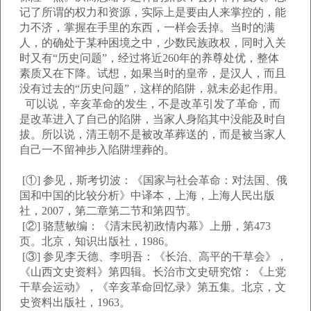
记了所谓的权力和资源，实际上是要由人来掌控的，能
力不济，掌握在手里的东西，一样会丢掉。当时的满
人，的确处于某种困境之中，少数民族政权，同时入关
时又有“历史问题”，经过将近260年的养尊处优，整体
素质又在下降。试想，如果当时的皇帝，是汉人，而且
没有过去的“历史问题”，这样的陷阱，就未必起作用。
可以说，辛亥革命的发生，不是改革引发了革命，而
是改革进入了自己的陷阱，当家人身陷其中没能及时自
拔。所以说，清王朝不是被改革葬送的，而是被当家人
自己一不留神步入陷阱埋葬的。
[①] 参见，斯考切波：《国家与社会革命：对法国、俄
国和中国的比较分析》中译本，上海，上海人民出版
社，2007，第二章第二节和第四节。
[②] 骆慧敏编：《清末民初政情内幕》上册，第473
页。北京，知识出版社，1986。
[③] 参见李天德、李明吾：《长治、高平的干草会》，
《山西文史资料》第四辑。长治市文史研究馆：《上党
干草会运动》，《辛亥革命回忆录》第五集。北京，文
史资料出版社，1963。