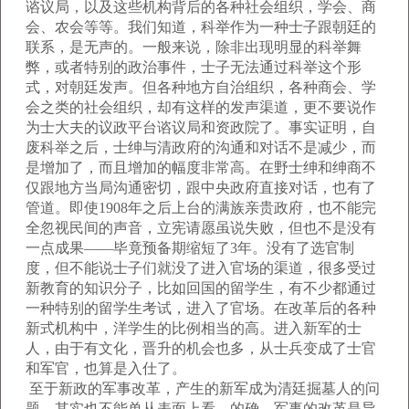
谘议局，以及这些机构背后的各种社会组织，学会、商
会、农会等等。我们知道，科举作为一种士子跟朝廷的
联系，是无声的。一般来说，除非出现明显的科举舞
弊，或者特别的政治事件，士子无法通过科举这个形
式，对朝廷发声。但各种地方自治组织，各种商会、学
会之类的社会组织，却有这样的发声渠道，更不要说作
为士大夫的议政平台谘议局和资政院了。事实证明，自
废科举之后，士绅与清政府的沟通和对话不是减少，而
是增加了，而且增加的幅度非常高。在野士绅和绅商不
仅跟地方当局沟通密切，跟中央政府直接对话，也有了
管道。即使1908年之后上台的满族亲贵政府，也不能完
全忽视民间的声音，立宪请愿虽说失败，但也不是没有
一点成果——毕竟预备期缩短了3年。没有了选官制
度，但不能说士子们就没了进入官场的渠道，很多受过
新教育的知识分子，比如回国的留学生，有不少都通过
一种特别的留学生考试，进入了官场。在改革后的各种
新式机构中，洋学生的比例相当的高。进入新军的士
人，由于有文化，晋升的机会也多，从士兵变成了士官
和军官，也算是入仕了。
至于新政的军事改革，产生的新军成为清廷掘墓人的问
题，其实也不能单从表面上看。的确，军事的改革是导