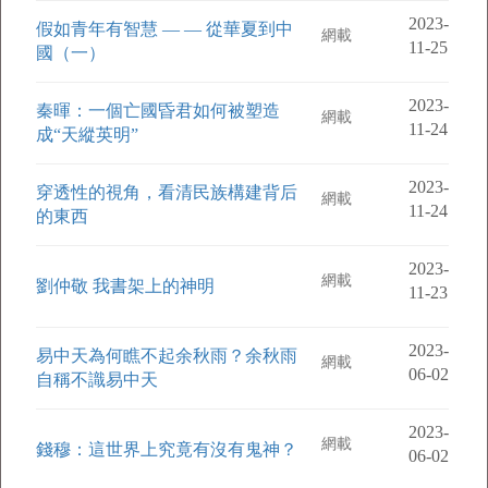
2023-
假如青年有智慧 — — 從華夏到中
網載
11-25
國（一）
2023-
秦暉：一個亡國昏君如何被塑造
網載
11-24
成“天縱英明”
2023-
穿透性的視角，看清民族構建背后
網載
11-24
的東西
2023-
網載
劉仲敬 我書架上的神明
11-23
2023-
易中天為何瞧不起余秋雨？余秋雨
網載
06-02
自稱不識易中天
2023-
網載
錢穆：這世界上究竟有沒有鬼神？
06-02