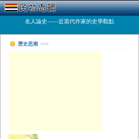
名人論史——近當代作家的史學觀點
歷史思潮
>>>