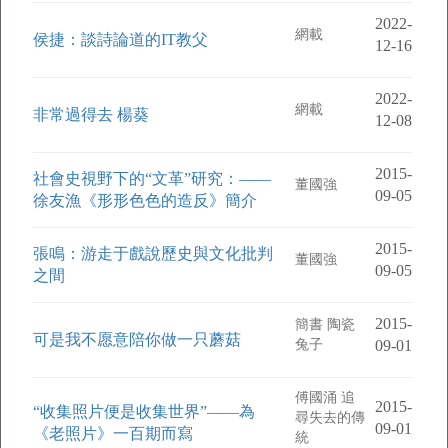
2022-
網載
侯捷：談詩論道的IT教父
12-16
2022-
網載
非常過得去 楊葵
12-08
2015-
社會史視野下的“文革”研究：——
董國強
09-05
徐友漁《形形色色的造反》簡介
2015-
張鳴：游走于戲說歷史與文化批判
董國強
09-05
之間
2015-
簡書 陶瓷
可是我不愿意陪你做一只蘑菇
兔子
09-01
傅國涌 追
2015-
“收集照片便是收集世界”——為
尋失去的傳
09-01
《老照片》一百期而寫
統