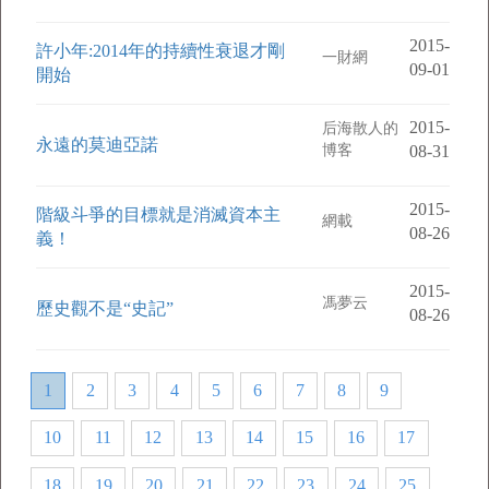
2015-
許小年:2014年的持續性衰退才剛
一財網
09-01
開始
2015-
后海散人的
永遠的莫迪亞諾
博客
08-31
2015-
階級斗爭的目標就是消滅資本主
網載
08-26
義！
2015-
馮夢云
歷史觀不是“史記”
08-26
1
2
3
4
5
6
7
8
9
10
11
12
13
14
15
16
17
18
19
20
21
22
23
24
25