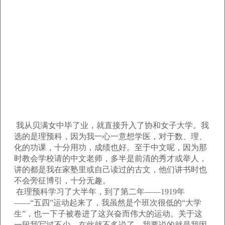
我从贝满女中毕了业，就直接升入了协和女子大学。我
选的是理预科，因为我一心一意想学医，对于数、理、
化的功课，十分用功，成绩也好。至于中文呢，因为那
时教会学校请的中文老师，多半是前清的秀才或举人，
讲的都是我在家塾里或自己读过的古文，他们讲书时也
不会旁征博引，十分无趣。
在理预科学习了大半年，到了第二年——1919年
——“五四”运动起来了，我虽然是个班次很低的“大学
生”，也一下子被卷进了这兴奋而伟大的运动。关于这
一段我写过不少，在此就不多说了。我要说的就是我因