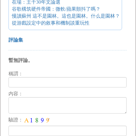
在場：王干30年文論選
谷歌構筑硬件帝國：微軟/蘋果顫抖了嗎？
慢讀蘇州 這不是園林。這也是園林。什么是園林？
從游戲設定中的敘事和機制談重玩性
評論集
暫無評論。
稱謂：
内容：
驗證：