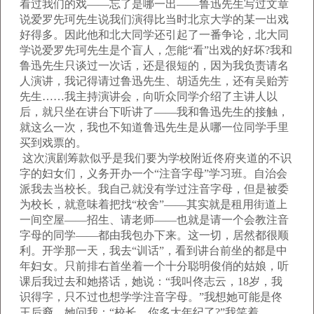
看过我们的戏——忘了是哪一出——鲁迅先生写过文章
说爱罗先珂先生说我们演得比当时北京大学的某一出戏
好得多。因此他和北大同学还引起了一番争论，北大同
学说爱罗先珂先生是个盲人，怎能“看”出戏的好坏?我和
鲁迅先生只谈过一次话，还是很短的，因为我负责请名
人演讲，我记得请过鲁迅先生、胡适先生，还有吴贻芳
先生……我主持演讲会，向听众同学介绍了主讲人以
后，就只坐在讲台下听讲了——我和鲁迅先生的接触，
就这么一次，我也不知道鲁迅先生是从哪一位同学手里
买到戏票的。
这次演剧筹款似乎是我们要为学校附近佟府夹道的不识
字的妇女们，义务开办一个“注音字母”学习班。自治会
派我去当校长。我自己就没有学过注音字母，但是被委
为校长，就意味着把找“校舍”——其实就是租用街道上
一间空屋——招生、请老师——也就是请一个会教注音
字母的同学——都由我包办下来。这一切，居然都很顺
利。开学那一天，我去“训话”，看到讲台前坐的都是中
年妇女。只前排右首坐着一个十分聪明俊俏的姑娘，听
课后我过去和她搭话，她说：“我叫佟志云，18岁，我
识得字，只不过也想学学注音字母。”我想她可能是佟
王后裔。她问我：“校长，你多大年纪了?”我笑着