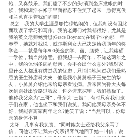
炮，又奏鼓乐。我们磕了不少的头!演到坐床撒帐的时
候，我和淑浩在帐子里面都忍不住笑了起来，急得克俊
和兰蕙直捂着我们的嘴!
总之，我的大学生涯是够忙碌热闹的，但我却没有因此
而耽误了学习和写作。我的老师们对我都很好，尤其是
我的英文老师鲍贵思(Grace Boynton)在我毕业的那一年
春季，她就对我说，威尔斯利女大已决定给我两年的奖
学金——就是每年800美金的学、宿、膳费，让我读硕
士学位，我当然愿意。但我想一去两年，不知这两年之
中，我的体弱多病的母亲，会不会出什么意外?我对家
里什么人都没有讲过我的忧虑，只悄悄地问过我们最熟
悉的医生孙彦科大夫，他是我小舅舅杨子玉先生的挚
友，小舅舅介绍他来给母亲看过病。后来因为孙大夫每
次到别处出诊路过我家，也必进来探望，我们熟极了。
他称我父亲为“三哥”，母亲为“三嫂”，有时只有我们孩
子们在家，他也坐下和我们说笑。我问他我母亲身体不
好，我能否离家两年之久?他笑了说：“当然可以，你母
亲的身体不算
太坏，凡事有我负责。”同时鲍女士还给我父亲写了
信，问他让不让我去?父亲很客气地回了她一封信，说