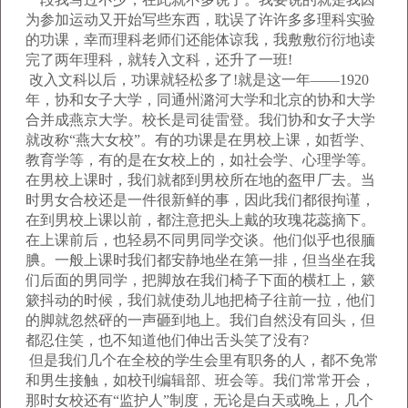
为参加运动又开始写些东西，耽误了许许多多理科实验
的功课，幸而理科老师们还能体谅我，我敷敷衍衍地读
完了两年理科，就转入文科，还升了一班!
改入文科以后，功课就轻松多了!就是这一年——1920
年，协和女子大学，同通州潞河大学和北京的协和大学
合并成燕京大学。校长是司徒雷登。我们协和女子大学
就改称“燕大女校”。有的功课是在男校上课，如哲学、
教育学等，有的是在女校上的，如社会学、心理学等。
在男校上课时，我们就都到男校所在地的盔甲厂去。当
时男女合校还是一件很新鲜的事，因此我们都很拘谨，
在到男校上课以前，都注意把头上戴的玫瑰花蕊摘下。
在上课前后，也轻易不同男同学交谈。他们似乎也很腼
腆。一般上课时我们都安静地坐在第一排，但当坐在我
们后面的男同学，把脚放在我们椅子下面的横杠上，簌
簌抖动的时候，我们就使劲儿地把椅子往前一拉，他们
的脚就忽然砰的一声砸到地上。我们自然没有回头，但
都忍住笑，也不知道他们伸出舌头笑了没有?
但是我们几个在全校的学生会里有职务的人，都不免常
和男生接触，如校刊编辑部、班会等。我们常常开会，
那时女校还有“监护人”制度，无论是白天或晚上，几个