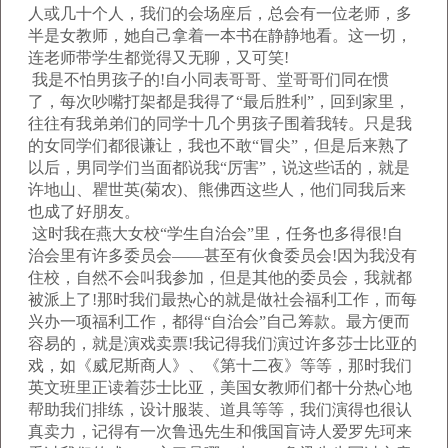
人或几十个人，我们的会场座后，总会有一位老师，多
半是女教师，她自己拿着一本书在静静地看。这一切，
连老师带学生都觉得又无聊，又可笑!
我是不怕男孩子的!自小同表哥哥、堂哥哥们同在惯
了，每次吵嘴打架都是我得了“最后胜利”，回到家里，
往往有我弟弟们的同学十几个男孩子围着我转。只是我
的女同学们都很谦让，我也不敢“冒尖”，但是后来熟了
以后，男同学们当面都说我“厉害”，说这些话的，就是
许地山、瞿世英(菊农)、熊佛西这些人，他们同我后来
也成了好朋友。
这时我在燕大女校“学生自治会”里，任务也多得很!自
治会里有许多委员会——甚至有伙食委员会!因为我没有
住校，自然不会叫我参加，但是其他的委员会，我就都
被派上了!那时我们最热心的就是做社会福利工作，而每
兴办一项福利工作，都得“自治会”自己筹款。最方便而
容易的，就是演戏卖票!我记得我们演过许多莎士比亚的
戏，如《威尼斯商人》、《第十二夜》等等，那时我们
英文班里正读着莎士比亚，美国女教师们都十分热心地
帮助我们排练，设计服装、道具等等，我们演得也很认
真卖力，记得有一次鲁迅先生和俄国盲诗人爱罗先珂来