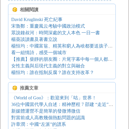
相關閱讀
David Kruglinski 死亡紀事
宋魯鄭：重慶風云考驗中國政治模式
眾說鐘叔河：時間深處的文人本色 一日一書
楊葵談讀書及著書立說
楊恒均：中國富翁、精英和窮人為啥都要送孩子出國？
看一組情詩，感受一個城市
【推薦】柴靜的朋友圈：片尾字幕中每一個人都是隱藏的boss
女性主義與后現代主義的對立與融合
楊恒均：誰在抵制反腐？誰在支持改革？
推薦文章
《World of Goo》：歡迎來到「咕」世界！
36位中國當代學人自述：精神歷程 7 邵建 “走近”胡適先生
新媒體運營不是簡單的發微博微信
對當前成人高教幾個熱點問題的認識
許章潤：中國“左派”的譜系