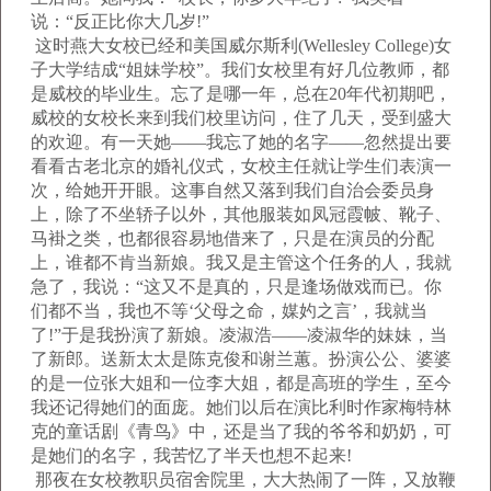
说：“反正比你大几岁!”
这时燕大女校已经和美国威尔斯利(Wellesley College)女
子大学结成“姐妹学校”。我们女校里有好几位教师，都
是威校的毕业生。忘了是哪一年，总在20年代初期吧，
威校的女校长来到我们校里访问，住了几天，受到盛大
的欢迎。有一天她——我忘了她的名字——忽然提出要
看看古老北京的婚礼仪式，女校主任就让学生们表演一
次，给她开开眼。这事自然又落到我们自治会委员身
上，除了不坐轿子以外，其他服装如凤冠霞帔、靴子、
马褂之类，也都很容易地借来了，只是在演员的分配
上，谁都不肯当新娘。我又是主管这个任务的人，我就
急了，我说：“这又不是真的，只是逢场做戏而已。你
们都不当，我也不等‘父母之命，媒妁之言’，我就当
了!”于是我扮演了新娘。凌淑浩——凌淑华的妹妹，当
了新郎。送新太太是陈克俊和谢兰蕙。扮演公公、婆婆
的是一位张大姐和一位李大姐，都是高班的学生，至今
我还记得她们的面庞。她们以后在演比利时作家梅特林
克的童话剧《青鸟》中，还是当了我的爷爷和奶奶，可
是她们的名字，我苦忆了半天也想不起来!
那夜在女校教职员宿舍院里，大大热闹了一阵，又放鞭