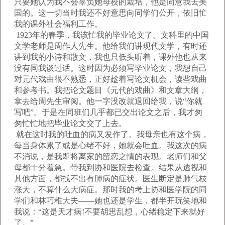
只要她认为我不会辜负她母校的栽培，他是同意我去美
国的。这一切当时我还不好意思向同学们公开，依旧忙
我的课外社会福利工作。
1923年的春季，我该忙我的毕业论文了。文科里的中国
文学老师是周作人先生。他给我们讲现代文学，有时还
讲到我的小诗和散文，我也只低头听着，课外他也从来
没有同我谈过话。这时因为必须写毕业论文，我想自己
对元代戏曲很不熟悉，正好趁着写论文机会，读些戏曲
和参考书。我把论文题目《元代的戏曲》和文章大纲，
拿去给周先生审阅。他一字没改就退回给我，说“你就
写吧”。于是在同班们几乎都已交出论文之后，我才匆
匆忙忙地把毕业论文交了上去。
就在这时我的吐血的病又发作了。我母亲也有这个病，
每当身体累了或是心绪不好，她就会吐血。我这次的病
不消说，是我即将离家的留恋之情的表现。老师们和父
母都十分着急。带我到协和医院去检查。结果从透视和
其他方面，都找不出有肺病的症状。医生断定是肺气枝
涨大，不算什么大病症。那时我的考上协和医学院的同
学们和林巧稚大夫——她也还是学生，都半开玩笑地和
我说：“这是天才病!不要胡思乱想，心绪稳定下来就好
了。”