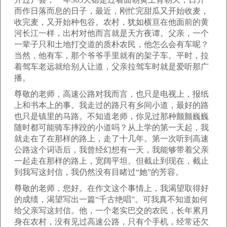
而作日落而息的日子，最近，刚忙完甜瓜又开始收麦，
收完麦，又开始种包谷。农村，犹如横亘在他面前的黄
河长江一样，出村对他而言就是天方夜谭。父亲，一个
一辈子只和土地打交道的质朴农民，他怎么会有车呢？
当然，他有车，那个爷爷手里就有的架子车。平时，拉
着驾车老远就给别人让道，父亲拉驾车时就是爱听那广
播。
尊敬的老师，高速公路对我而言，也只是电视上，报纸
上和书本上的事。我走过的路只有乡间小道，最好的路
也只是镇里的马路。不知道老师，你见过那种颤颤巍巍
随时都可能骑车摔跤的小道吗？从上学的第一天起，我
就走在了在那样的路上，走了十几年。第一次听到高速
公路这个词语后，我曾经幻想有一天，我能够带着父亲
一起走在那样的路上，宽阔平坦。但截止到现在，截止
到我写这封信，我仍然没有目睹过“她”的芳容。
尊敬的老师，您好。在作文这个事情上，我渴望取得好
的成绩，渴望写出一篇“千古绝唱”。可我真不知道如何
给父亲写这封信。他，一个老实巴交的农民，长年累月
身在农村，没有见过高速公路，只有个手机，经常还欠