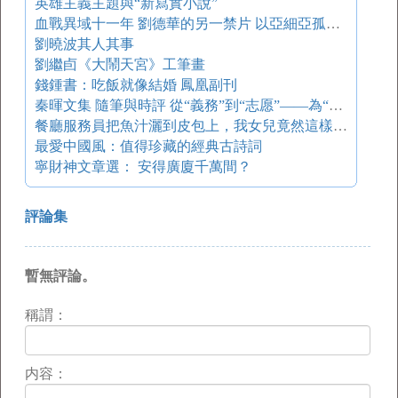
英雄主義主題與“新寫實小說”
血戰異域十一年 劉德華的另一禁片 以亞細亞孤兒的名義反戰
劉曉波其人其事
劉繼卣《大鬧天宮》工筆畫
錢鍾書：吃飯就像結婚 鳳凰副刊
秦暉文集 隨筆與時評 從“義務”到“志愿”——為“國際志愿者年”而作
餐廳服務員把魚汁灑到皮包上，我女兒竟然這樣說（值得一看）
最愛中國風：值得珍藏的經典古詩詞
寧財神文章選： 安得廣廈千萬間？
評論集
暫無評論。
稱謂：
内容：