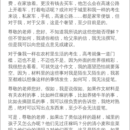
费，在家放着。更没有钱去买车，他怎么会在高速公路
上开着车，打着电话呢？或许对于城里和我一样的考生
来说，私家车，手机，高速公路……都是家常便饭，但
对于我，对于父亲，这是个奢望，至少目前是的。
尊敬的老师，您好。不知道我所说的这些您能否理解？
但不管如何，我请你相信，给父亲的信，我无法撰写。
但是我可以向您提点意见或建议。
对于像我一样在农村里生活的考生，高考就像一道门
槛，迈也不是，不迈也不是。因为外面的世界很精彩，
我很想去看看。可就凭这个作文，我的愿望恐怕就要落
空。因为，材料里的这些事对我是陌生又陌生的，我甚
至都难以想像这样的事情发生，如何写，我无法提笔。
尊敬的老师您好。假如，我是说假如。如果作文材料是
有关农村的事，比如种庄稼的事，比如养猪牛羊的事，
比如去摘甜瓜的事，我可以很负责的告诉您，我绝对熟
悉，绝对可以写出点东西来，至少不会无法提笔。
可是，尊敬的老师，如果出了类似这样的题材，城里的
孩子又怎么办呢？他们见过庄稼吗？分的清小麦和韭菜
吗？他们分的清吗？对他们而言，这又是陌生的。如果