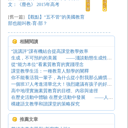
文：《塵色》 2015年高考
[舊一篇]
【觀點】“五不管”的美國教育
部也能叫教-育-部？
相關閱讀
“說講評”課有機結合提高課堂教學效率
生成，不可預約的美麗 ——淺談動態生成性課堂教學
從“能力本位”看素質教育的實踐理念
課堂教學生活：一種教育人類學的闡釋
你不能養活我一輩子，為什么從小對我那么嬌慣？——值得反思
一個班37人考進清華北大！強烈建議有孩子的好好看看！
高中地理實施素質教育的目標、內容與途徑
在歷史活動中體驗 在歷史活動中發展 ——人教版義務教育歷史課標實驗教材七年級“活動課”設計說明
構建語文教學和諧課堂的策略探究
推薦文章