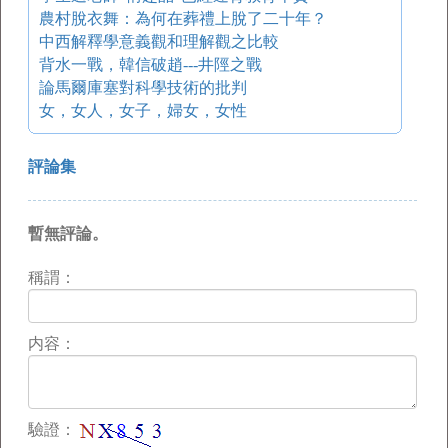
農村脫衣舞：為何在葬禮上脫了二十年？
中西解釋學意義觀和理解觀之比較
背水一戰，韓信破趙---井陘之戰
論馬爾庫塞對科學技術的批判
女，女人，女子，婦女，女性
評論集
暫無評論。
稱謂：
内容：
驗證：