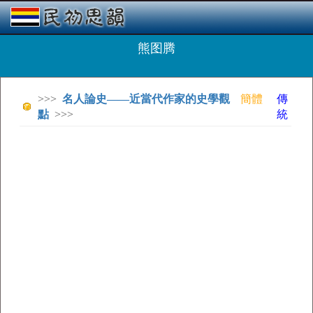
熊图腾
>>>
名人論史——近當代作家的史學觀
簡體
傳
點
>>>
統