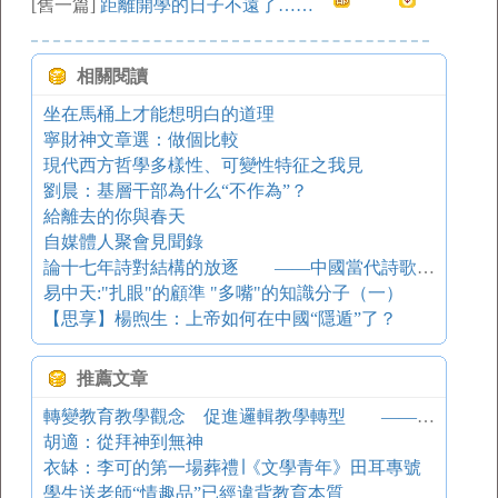
[舊一篇]
距離開學的日子不遠了……
相關閱讀
坐在馬桶上才能想明白的道理
寧財神文章選：做個比較
現代西方哲學多樣性、可變性特征之我見
劉晨：基層干部為什么“不作為”？
給離去的你與春天
自媒體人聚會見聞錄
論十七年詩對結構的放逐 ——中國當代詩歌檢討之一
易中天:"扎眼"的顧準 "多嘴"的知識分子（一）
【思享】楊煦生：上帝如何在中國“隱遁”了？
推薦文章
轉變教育教學觀念 促進邏輯教學轉型 ——評《關于我國邏輯教學的若干問題》
胡適：從拜神到無神
衣缽：李可的第一場葬禮∣《文學青年》田耳專號
學生送老師“情趣品”已經違背教育本質