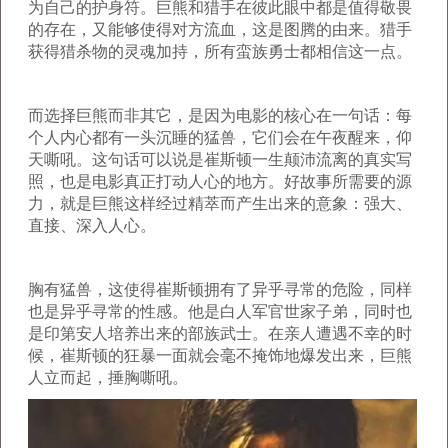
为自己的护身符。巨熊和猎手在彼此眼中都是值得敬畏
的存在，又能够使得对方流血，这是图腾的由来。猎手
获得猎杀物的灵魂加持，所有蛮族勇士都相信这一点。
而选择巨熊而非其它，是因为电影的核心在一句话：每
个人内心都有一头沉睡的猛兽，它们会在午夜醒来，仰
天嘶吼。这句话可以说是崔斯顿一生颠沛流离的真实写
照，也是电影真正打动人心的地方。好故事所需要的源
力，就是巨熊这样经过精萃而产生出来的意象：强大、
直接、深入人心。
胸有猛兽，这使得崔斯顿拥有了异乎寻常的危险，同样
也是异乎寻常的性感。他是白人军官世家子弟，同时也
是印第安人培养出来的部族武士。在亲人遭遇不幸的时
候，崔斯顿的狂暴一面就会毫不掩饰地爆发出来，巨熊
人立而起，捶胸嘶吼。