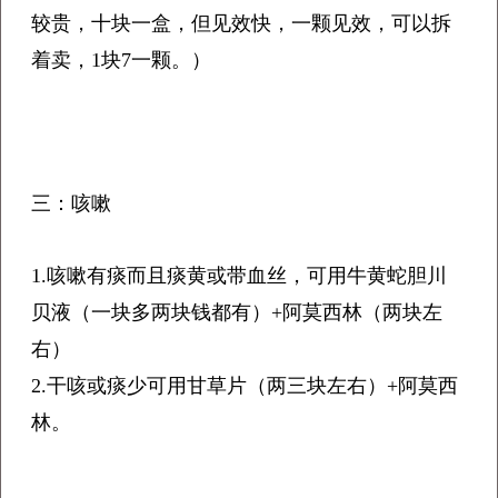
较贵，十块一盒，但见效快，一颗见效，可以拆
着卖，1块7一颗。）
三：咳嗽
1.咳嗽有痰而且痰黄或带血丝，可用牛黄蛇胆川
贝液（一块多两块钱都有）+阿莫西林（两块左
右）
2.干咳或痰少可用甘草片（两三块左右）+阿莫西
林。