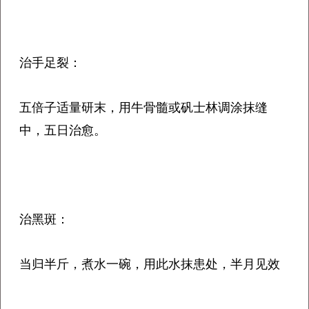
治手足裂：
五倍子适量研末，用牛骨髓或矾士林调涂抹缝
中，五日治愈。
治黑斑：
当归半斤，煮水一碗，用此水抹患处，半月见效