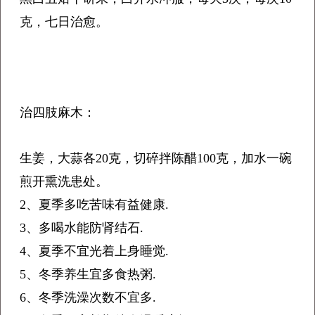
克，七日治愈。
治四肢麻木：
生姜，大蒜各20克，切碎拌陈醋100克，加水一碗
煎开熏洗患处。
2、夏季多吃苦味有益健康.
3、多喝水能防肾结石.
4、夏季不宜光着上身睡觉.
5、冬季养生宜多食热粥.
6、冬季洗澡次数不宜多.