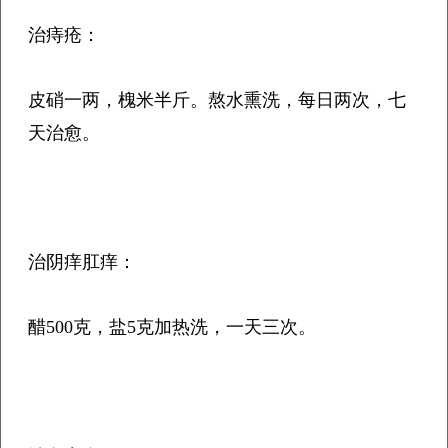
治痔疮：
皮硝一两，槐米半斤。熬水熏洗，每日两次，七
天治愈。
治阴痒肛痒：
醋500克，盐5克加热洗，一天三次。