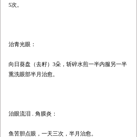
5次。
治青光眼：
向日葵盘（去籽）3朵，斩碎水煎一半内服另一半
熏洗眼部半月治愈。
治眼流泪 . 角膜炎：
鱼苦胆点眼，一天三次，半月治愈。