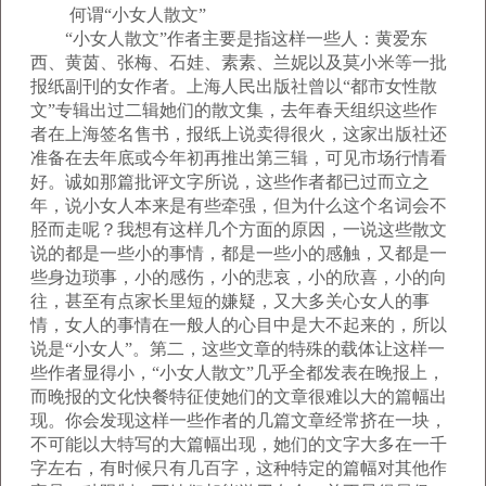
何谓“小女人散文”
“小女人散文”作者主要是指这样一些人：黄爱东
西、黄茵、张梅、石娃、素素、兰妮以及莫小米等一批
报纸副刊的女作者。上海人民出版社曾以“都市女性散
文”专辑出过二辑她们的散文集，去年春天组织这些作
者在上海签名售书，报纸上说卖得很火，这家出版社还
准备在去年底或今年初再推出第三辑，可见市场行情看
好。诚如那篇批评文字所说，这些作者都已过而立之
年，说小女人本来是有些牵强，但为什么这个名词会不
胫而走呢？我想有这样几个方面的原因，一说这些散文
说的都是一些小的事情，都是一些小的感触，又都是一
些身边琐事，小的感伤，小的悲哀，小的欣喜，小的向
往，甚至有点家长里短的嫌疑，又大多关心女人的事
情，女人的事情在一般人的心目中是大不起来的，所以
说是“小女人”。第二，这些文章的特殊的载体让这样一
些作者显得小，“小女人散文”几乎全都发表在晚报上，
而晚报的文化快餐特征使她们的文章很难以大的篇幅出
现。你会发现这样一些作者的几篇文章经常挤在一块，
不可能以大特写的大篇幅出现，她们的文字大多在一千
字左右，有时候只有几百字，这种特定的篇幅对其他作