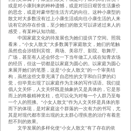
或是对小康到来的种种遗憾，或是对旧日艰苦生活廉价
的思念，或是对豪华型生活方式的向往。这种小康型的
散文对大多数没有过上小康生活或向往小康生活的人来
说有它的存在价值，至少她们的散文可以讲述过来人的
感受，有某种认知功能。
中国家庭文化的待发展也为她们提供了空间。照我
看来，“小女人散文”大多数属于家庭散文，她们的笔触
虽然也会涉猎到宾馆、商场、美容厅、影院、歌舞厅、
广场，甚至有人还会怀念一下当年做工人或在知青农场
的经历，但这一切都是以家庭为圆心的。以家庭为圆心
来展开她们的笔墨，这是“小女人散文”的一个审美结
构，虽然这些文章充满了自恋性的文字和白日梦的幻
觉，但毕竟出现了以家庭作为主体的写作话语。我们提
倡人文关怀，人文关怀既是抽象的又是具体的，它是形
而上的终极精神支柱，也可以化为对每一个人群乃至每
一个人的照拂。“小女人散文”作为人文关怀是具体的形
而下的体现，是对家庭这个群落的一次有力的书写，尤
其是对现代都市里出现的太太群心理疾患的治疗有着意
想不到的效果。
文学发展的多样化使“小女人散文”有了存在的依