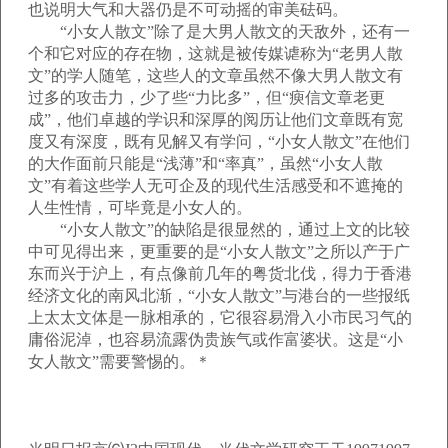
也说明大气和大器仍是不可动摇的审美砝码。
“小女人散文”除了是大男人散文的天敌外，还有一
个和它对应的存在物，这就是被传媒谑称为“老男人散
文”的学人随笔，这些人的文章虽然不像大男人散文有
过多的攻击力，少了些“力比多”，但“瘐信文章老更
成”，他们卓越的学识和深厚的阅历让他们文章既有宽
度又有深度，既有见解又有学问，“小女人散文”在他们
的大作面前只能是“浅薄”和“率真”，虽然“小女人散
文”有着这些学人无可企及的现代生活感受和不遮掩的
人生性情，可毕竟是小女人的。
“小女人散文”的缺陷是很显然的，通过上文的比较
中可见得出来，更重要的是“小女人散文”之所以产于广
东而兴于沪上，有点像前几年的粤货北伐，得力于香港
经济文化的南风北渐，“小女人散文”与港台的一些报纸
上太太文体是一脉相承的，它很容易滑入小市民习气的
庸俗泥淖，也容易流露伪贵族气或作富婆状。这是“小
女人散文”需要警惕的。＊