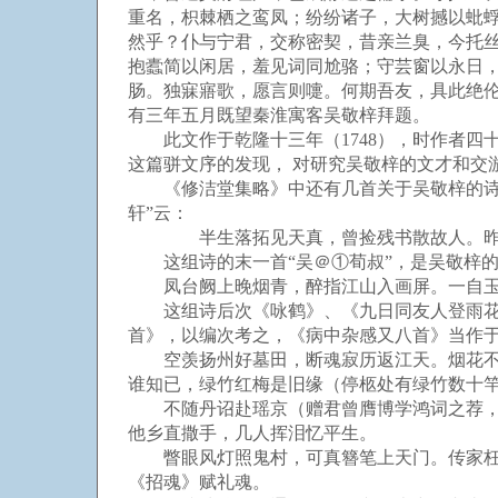
重名，枳棘栖之鸾凤；纷纷诸子，大树撼以蚍
然乎？仆与宁君，交称密契，昔亲兰臭，今托
抱蠹简以闲居，羞见词同尬骆；守芸窗以永日
肠。独寐寤歌，愿言则嚏。何期吾友，具此绝
有三年五月既望秦淮寓客吴敬梓拜题。
此文作于乾隆十三年（1748），时作者四十
这篇骈文序的发现， 对研究吴敬梓的文才和交
《修洁堂集略》中还有几首关于吴敬梓的诗，
轩”云：
半生落拓见天真，曾捡残书散故人。昨日
这组诗的末一首“吴＠①荀叔”，是吴敬梓的
凤台阙上晚烟青，醉指江山入画屏。一自玉
这组诗后次《咏鹤》、《九日同友人登雨花台
首》，以编次考之，《病中杂感又八首》当作于
空羡扬州好墓田，断魂寂历返江天。烟花不待
谁知已，绿竹红梅是旧缘（停柩处有绿竹数十
不随丹诏赴瑶京（赠君曾膺博学鸿词之荐，召
他乡直撒手，几人挥泪忆平生。
瞥眼风灯照鬼村，可真簪笔上天门。传家枉忆
《招魂》赋礼魂。