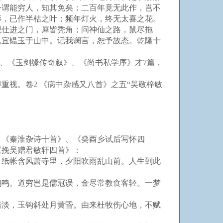
公谓能穷人，知其免矣；二百年竟无此作，岂不
衫，已作半枯之叶；频年灯火，终无太喜之花。
观仕进之门，犀皆秃角；问神仙之路，鼠尽拖
岂宜韫玉于山中。记我谰言，恕予故态。乾隆十
、《玉剑缘传奇叙》、《尚书私学序》才7篇，
视。卷2 《病中杂感又八首》之五“吴敬梓敏
《秦淮杂诗十首》、《癸酉乡试后写怀四
《挽吴赠君敏轩四首》：
纸帐含风萧寺里，夕阳吹雨乱山前。人生到此
鸣。道穷岂是儒冠误，金尽常教食客轻。一梦
淡，玉钩斜处月黄昏。由来杜牧伤心地，不赋