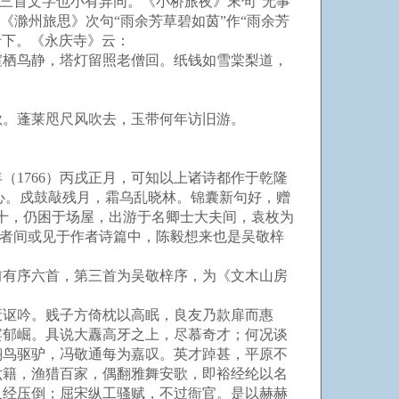
它三首文字也小有异同。《小桥旅夜》末句“无事
，《滁州旅思》次句“雨余芳草碧如茵”作“雨余芳
于下。《永庆寺》云：
栖鸟静，塔灯留照老僧回。纸钱如雪棠梨道，
。蓬莱咫尺风吹去，玉带何年访旧游。
1766）丙戌正月，可知以上诸诗都作于乾隆
心。戍鼓敲残月，霜乌乱晓林。锦囊新句好，赠
十，仍困于场屋，出游于名卿士大夫间，袁枚为
游者间或见于作者诗篇中，陈毅想来也是吴敬梓
有序六首，第三首为吴敬梓序，为《文木山房
讴吟。贱子方倚枕以高眠，良友乃款扉而惠
宾郁崛。具说大纛高牙之上，尽慕奇才；何况谈
翔鸟驱驴，冯敬通每为嘉叹。英才踔甚，平原不
六籍，渔猎百家，偶翻雅舞安歌，即裕经纶以名
久经压倒；屈宋纵工骚赋，不过衙官。是以赫赫