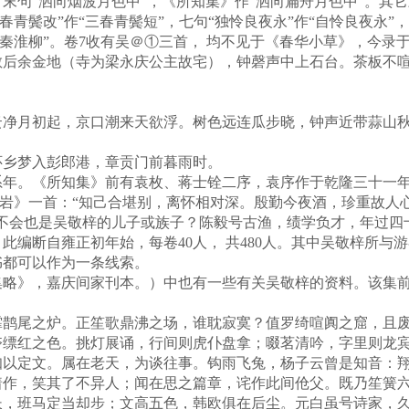
末句“洒向烟波月色中”，《所知集》作“洒向扁舟月色中”。其
春青鬓改”作“三春青鬓短”，七句“独怜良夜永”作“自怜良夜永”
外秦淮柳”。卷7收有吴＠①三首， 均不见于《春华小草》，今录
余金地（寺为梁永庆公主故宅），钟磬声中上石台。茶板不喧
月初起，京口潮来天欲浮。树色远连瓜步晓，钟声近带蒜山秋
乡梦入彭郎港，章贡门前暮雨时。
。《所知集》前有袁枚、蒋士铨二序，袁序作于乾隆三十一年（
翠岩》一首：“知己合堪别，离怀相对深。殷勤今夜酒，珍重故人
会不会也是吴敬梓的儿子或族子？陈毅号古渔，绩学负才，年过四
此编断自雍正初年始，每卷40人， 共480人。其中吴敬梓所与
书都可以作为一条线索。
》，嘉庆间家刊本。）中也有一些有关吴敬梓的资料。该集前
尾之炉。正笙歌鼎沸之场，谁耽寂寞？值罗绮喧阗之窟，且废
夺缥红之色。挑灯展诵，行间则虎仆盘拿；啜茗清吟，字里则龙
知以定文。属在老天，为谈往事。钩雨飞兔，杨子云曾是知音：
着作，笑其了不异人；闻在思之篇章，诧作此间伧父。既乃笙簧
长，班马定当却步；文高五色，韩欧俱在后尘。元白虽号诗家，