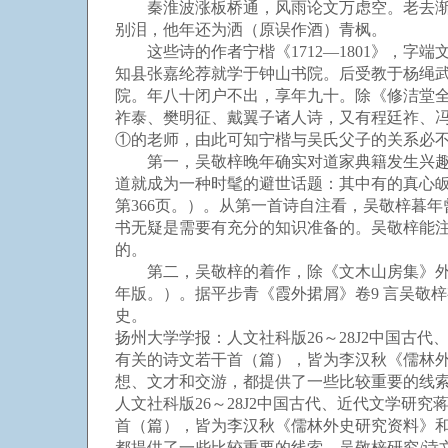
秦淮波涨板桥通，风雨论文万虑空。老去渐疑
别泪，他年还为洒（原误作酒）青枫。
这些诗的作者宁楷《1712—1801》，字端
知县张嘉纶荐就学于钟山书院。后受教于杨绳武
院。年八十闭户不出，享年九十。除《修洁堂
祚泰、樊明征、戴翼子诸人诗，又有程廷祚、
①的老师，由此可知宁楷与吴氏父子的关系必
第一，吴敬梓晚年确实对道家典籍发生兴趣，
道就成为一种时髦的避世话题：其中有的真心
第366页。）。从第一首诗自注看，吴敬梓暮
书无疑是需要有充分的知识准备的。吴敬梓能
的。
第二，吴敬梓的着作，除《文木山房集》外，
年版。）。据平步青《霞外捃屑》卷9 言吴敬
史。
扬州大学学报：人文社科版26～28J2中国古
有关的诗文若干首（篇），皆为李汉秋《儒林
想、文才和交游，都提供了一些比较重要的线索。
人文社科版26～28J2中国古代、近代文学研
首（篇），皆为李汉秋《儒林外史研究资料》
都提供了一些比较重要的线索。吴敬梓研究/诗文