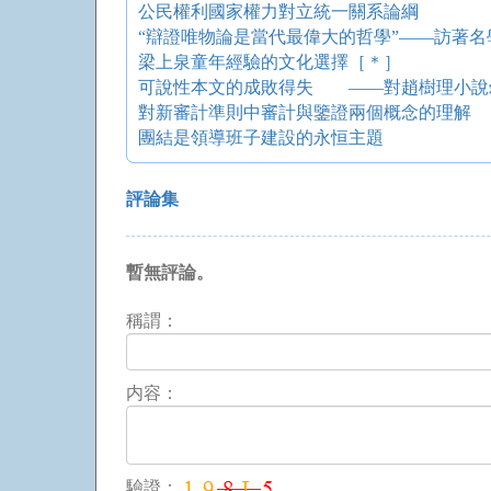
公民權利國家權力對立統一關系論綱
“辯證唯物論是當代最偉大的哲學”——訪著
梁上泉童年經驗的文化選擇［＊］
對新審計準則中審計與鑒證兩個概念的理解
團結是領導班子建設的永恒主題
評論集
暫無評論。
稱謂：
内容：
驗證：