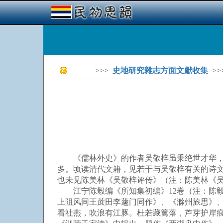
>>>
史地研究雜志方面文獻收集
>>
《儒林外史》的作者吴敬梓虽秉绝世才华，但
多。顷读清代文籍，见若干与吴敬梓有关的诗文
也未见陈美林《吴敬梓评传》（注：陈美林《吴
江宁陈毅编《所知集初编》12卷（注：陈毅
上阻风同王蔗田李蘧门同作》、《滁州旅思》
看社燕，吹浪有江豚。杜若藏篱落，芦芽护岸痕