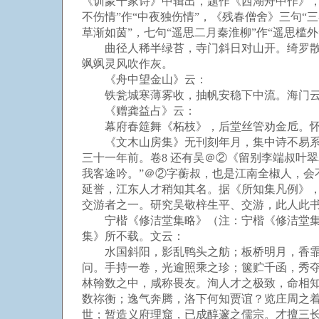
《训蒙千家诗》中辑出，题作《西湖舟中作》，
不伤情”作“中夜独伤情”，《残春僧舍》三句“三
草渐如茵”，七句“遥思二月秦淮柳”作“遥思槛
曲径人稀半绿苔，寺门斜日对山开。绮罗散后
飒飒灵风吹作灰。
《舟中望金山》云：
铁瓮城寒薄雾收，抽帆安稳下中流。海门云净
《赠龚益占》云：
幕府春筵舞《柘枝》，后堂丝管劝金卮。怀
《文木山房集》无刊刻年月，集中诗不易系年
三十一年前。卷8 还有吴＠②《留别李端叔叶
我客途吟。”＠②字蘅叔，也是江南全椒人，
延誉，江东人才稍知其名。据《所知集凡例》，
交游者之一。研究吴敬梓生平、交游，此人此
宁楷《修洁堂集略》（注：宁楷《修洁堂集略
集》所不载。文云：
水国斜阳，影乱鸭头之舫；板桥明月，香霏鹊
问。手持一卷，光逾照乘之珍；箧贮千函，秀
林翰数之中，咸称畏友。洵人才之极致，命相
数祢衡；逸气奔腾，洛下何知贾谊？览庄周之
世；暂造义府理窟，已成醇邃之儒宗。才擅三