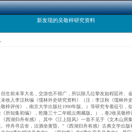
新发现的吴敬梓研究资料
>
生前未享大名，交游也不很广，所以除几位挚友如程廷祚、金
未收入李汉秋编《儒林外史研究资料》（注：李汉秋《儒林外史研
敬梓评传》，南京大学出版社1990年版。）等研究专着征引，
《所知集初编》，乾隆三十二年眠云阁藏版。），卷2收吴敬梓
、《西湖归舟有感》。其中《江上阻风》一首不见于《文木山房集
。停舟寻店舍，沽酒坐黄昏。”《西湖归舟有感》古典文学出版社