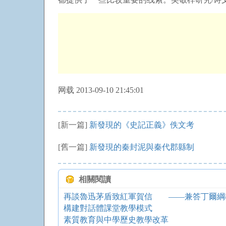
网载 2013-09-10 21:45:01
[新一篇]
新發現的《史記正義》佚文考
[舊一篇]
新發現的秦封泥與秦代郡縣制
相關閱讀
再談魯迅茅盾致紅軍賀信 ——兼答丁爾綱
構建對話體課堂教學模式
素質教育與中學歷史教學改革