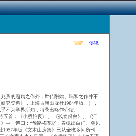
簡體
傳統
兆燕的题赠之作外，世传酬赠、唱和之作并不
究资料》，上海古籍出版社1984年版。），
似乎不为学界所知，特录出略作介绍。
诗五首：《小桥旅夜》、 《残春僧舍》、《江
》中，诗曰：“驿路梅花尽，春帆出白门。翻风
1957年版《文木山房集》已从全椒乡间所刊