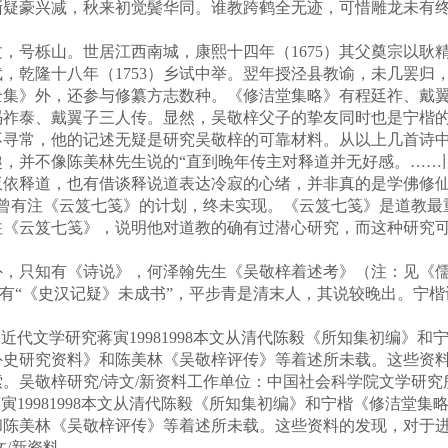
豪兴减，秋来初觉鬓华同。谁教跨鹤全无迹，可惜雕龙未有终
文，号栎山。世居江西南城，康熙十四年（1675）其父奠宗以耿精
，乾隆十八年（1753）乡试中举。翌年授泾县教谕，未几罢归
全集》外，还参与修纂方志数种。《修洁堂集略》有程廷祚、戴
冯祚泰、戴翼子三人传。显然，吴敬梓父子的挚友同时也是宁楷
不寻常，他的记述无疑是研究吴敬梓的可靠材料。从以上几首诗
并不像陈美林先生说的“直到晚年传主对释道并无好感。……
皈依释道，也有借谈释说道表达冷寂的心绪，并非真的是学佛修仙
年曾有注《云笈七笺》的计划，终未实现。《云笈七笺》是道教
注《云笈七笺》，说明他对道教的确有过潜心研究，而这种研究
只知有《诗说》，何泽翰先生《吴敬梓着述考》（注：见《儒林
梓有“《史汉记疑》未成书”，平步青是清末人，其说较晚出。宁楷
代、近代文学研究蒋寅19981998本文从清代陈毅《所知集初编
外史研究资料》和陈美林《吴敬梓评传》等着述所未载。这些资
吴敬梓研究/诗文/新资料工作单位：中国社会科学院文学研究所 
究蒋寅19981998本文从清代陈毅《所知集初编》和宁楷《修洁
和陈美林《吴敬梓评传》等着述所未载。这些资料的发现，对于
/新资料