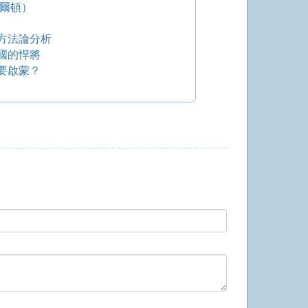
密爾頓）
方法論分析
國的悍將
要啟蒙？