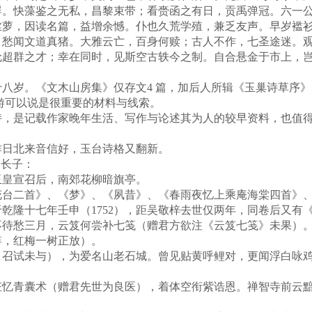
蜉。快藻鉴之无私，昌黎束带；看赍函之有日，贡禹弹冠。六一
丝萝，因读名篇，益增余憾。仆也久荒学殖，兼乏友声。早岁褴
，愁闻文道真猪。大雅云亡，百身何赎；古人不作，七圣途迷。
伦超群之才；幸在同时，见斯空古轶今之制。自合悬金于市上，
八岁。《文木山房集》仅存文4 篇，加后人所辑《玉巢诗草序》
游可以说是很重要的材料与线索。
是记载作家晚年生活、写作与论述其为人的较早资料，也值得重
北来音信好，玉台诗格又翻新。
长子：
皇宣召后，南郊花柳暗旗亭。
二首》、《梦》、《夙昔》、《春雨夜忆上乘庵海棠四首》、
乾隆十七年壬申（1752），距吴敬梓去世仅两年，同卷后又有
愁三月，云笈何尝补七笺（赠君方欲注《云笈七笺》未果）。
竿，红梅一树正放）。
试未与），为爱名山老石城。曾见贴黄呼鲤对，更闻浮白咏鸡
青囊术（赠君先世为良医），着体空衔紫诰恩。禅智寺前云黯