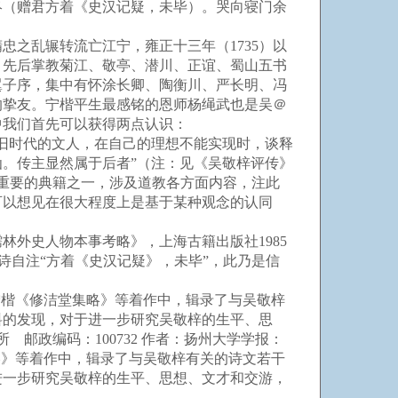
（赠君方着《史汉记疑，未毕）。哭向寝门余
忠之乱辗转流亡江宁，雍正十三年（1735）以
，先后掌教菊江、敬亭、潜川、正谊、蜀山五书
翼子序，集中有怀涂长卿、陶衡川、严长明、冯
的挚友。宁楷平生最感铭的恩师杨绳武也是吴＠
中我们首先可以获得两点认识：
旧时代的文人，在自己的理想不能实现时，谈释
。传主显然属于后者”（注：见《吴敬梓评传》
最重要的典籍之一，涉及道教各方面内容，注此
可以想见在很大程度上是基于某种观念的认同
外史人物本事考略》，上海古籍出版社1985
诗自注“方着《史汉记疑》，未毕”，此乃是信
》和宁楷《修洁堂集略》等着作中，辑录了与吴敬梓
料的发现，对于进一步研究吴敬梓的生平、思
邮政编码：100732 作者：扬州大学学报：
堂集略》等着作中，辑录了与吴敬梓有关的诗文若干
进一步研究吴敬梓的生平、思想、文才和交游，