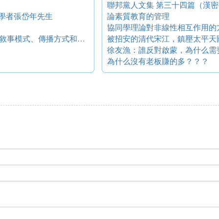
聯邦黨人文集 第三十四篇（漢
名學者張岱年先生
論素質教育的管理
協同學理論對非線性相互作用的
可說性本文的成敗得失 ——對趙樹理小說敘事模式、傳播方式和接受圖式的再思考
被招安的清代宋江，鎮壓太平天
徐友漁：誰反對啟蒙，為什么需
為什么沒有老板賺的多？？？