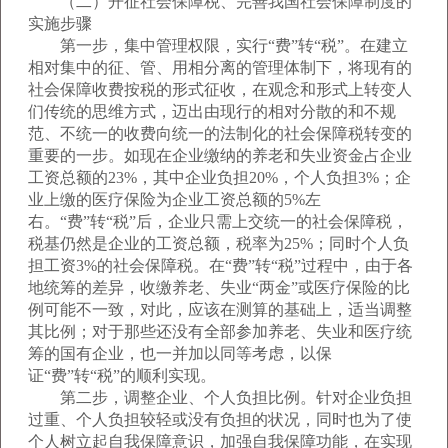
（二）开征社会保障税、完善我国社会保障制度的
实施步骤
第一步，集中管理权限，实行“费”转“税”。在建立
相对集中的征、管、用相分离的管理体制下，将现有的
社会保障收费按税的形式征收，在观念和形式上转变人
们传统的思维方式，迈出由现行的相对分散的和不规
范、不统一的收费向统一的法制化的社会保障税转变的
重要的一步。如现在企业缴纳的养老和失业资金占企业
工资总额的23%，其中企业负担20%，个人负担3%；企
业上缴的医疗保险为企业工资总额的5%左
右。“费”转“税”后，企业只需上交统一的社会保障税，
税基仍然是企业的工资总额，税率为25%；同时个人负
担工资3%的社会保障税。在“费”转“税”过程中，由于各
地统筹的差异，收缴养老、失业“两金”或医疗保险的比
例可能不一致，对此，应该在测算的基础上，适当调整
其比例；对于那些还没有全部参加养老、失业和医疗统
筹的国有企业，也一并加以同等考虑，以保
证“费”转“税”的顺利实现。
第二步，调整企业、个人负担比例。针对企业负担
过重、个人负担较轻或没有负担的状况，同时也为了使
个人树立起自我保障意识，加强自我保障功能，在实现