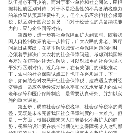
队伍是必不可少的。而对于事业单位和社会团体，应根
据其性质区别对待，对于不是经营性的不具备纳税能力
的单位应从预算经费中列支，但个人仍应承担社会保障
税，以区别于国家公务员；而对于经营性的具备纳税能
力的，应与企业同等对待。
第四步，进一步将社会保障面扩大到农村。随着我
国人口控制政策的进一步推行，广大农民的养老、医疗
问题日益突出，在基本解决城镇社会保障问题的同时，
必须着手解决广大农村的社会保障问题。考虑到我国城
乡差别在短期内还无法解决，可以对城乡的社会保障水
平实行区别对待。近几年来，在有关部门的积极推动
下，农村的社会保障试点工作也正在逐步展开，下一
步，如何结合对农民开征社会保障税，建成适应农村经
济特点，适应各地经济发展水平和农民承受能力的农村
老年保障和医疗保障制度，是需要认真研究、并加以实
施的重大课题。
第五步，调整社会保障税税率。社会保障税率的调
整，无疑是未来完善我国社会保障制度的一大难点。但
是，一方面，根据我国未来人口老龄化不断扩大的趋
势，税率的设计要在较长时期使社会保障税收入达到部
分积累的目标，满足未来社会保障支出不断扩大的需