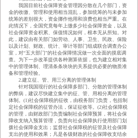
我国目前社会保障资金管理因分散在几个部门，资
金的收缴、管理和使用相当混乱，参加统筹的与未参加
统筹的差别很大，资金挪作他用和浪费也相当严重。在
此情况下，全国究竟每年上缴多少社会保障资金，以及
社会保障资金积累、保值情况如何，根本无从所知。对
此，建议由有关部门如劳动、人事、卫生、民政、保险
以及计划、财政、统计、审计等部门组成联合调查办公
室，对“五大部门”的社会保障情况做一次全面的摸底调
查。为下一步改革提供各种测算依据，也为建立相对集
中的管理体制、理清条条块块的关系提供必要的物质准
备和管理经验。
2.建立征、管、用三分离的管理体制
针对我国现行的社会保障多部门、分散的管理体制
的弊病，建议尽快建立集中的征、管、用相分离的管理
体制。(1)社会保障税的征收，由税务部门负责，包括制
定社会保障税的征管办法，保证征收等。(2)社会保障税
的管理，由财政部门负责编制社会保障预算，将社会保
障收支纳入预算管理，负责向社会保障执行使用部门划
拨社会保障金支出；监督社会保障税的征管及社会保障
支出的使用和效果；凡是各级财政的社会保障收支结余