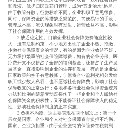
和救济、优抚归民政部门管理，成为“五龙治水”格局。
由于收管分散，征缴标准不同，企业和职工意见很多。
同时，保障资金的筹措缺乏规范的、简便易行的手段，
管理成本高，流失现象时有发生，运营效益不高，影响
了社会保障作用的有效发挥。
2.缺乏稳定性。目前企业社会保障缴费随意性较
大，没有法制约束，不少地方出现了企业不缴、拖缴、
少缴社会保障资金的情况，有的是因为企业效益不好，
无力承担繁重的社会保险障缴费，如有的企业劳保、医
疗费开支不仅挤占了全部的福利基金，还挤占了生产发
展基金，直接影响到企业的生存和发展；有的是企业钻
国家政策的空子有意赖账，宁愿将企业盈利变相分发给
职工或少数人私吞，也不愿缴社会保障费，影响了社会
保障收支的正常运行；各地和各行业社会保障资金统筹
办法和比例的随意变动既损伤了一些企业和个人缴纳社
会保障资金的积极性，又不能保证社会保障收入的稳定
性，影响社会保障制度的正常实施。
3.负担不均衡。这主要表现在两个层次上：第一个
层次是国家、企业和个人对社会保障资金负担不均衡。
国家、企业负担重（由于企业缴纳的保险费在税前列