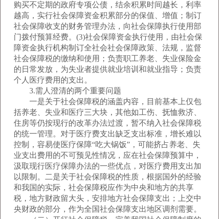
购买不定期的政府专项公债，结余积累时间越长，利率
越高，实行社会保障资金积累部分的保值、增值；制订
社会保障收支的财务管理办法，向社会保障执行使用部
门拨付预算经费。(3)社会保障资金执行使用，由社会保
障资金执行机构制订全社会社会保障政策、法规，监督
社会保障税的缴纳和使用；负责职工养老、失业保险金
的日常发放，为失业者提供就业培训和就业指导；负责
个人医疗费用的支出。
3.需人澄清的两个重要问题
一是关于社会保障税的涵盖内容，目前基本上仅包
括养老、失业和医疗三大块，其他如工伤、抚恤救济、
住房等仍按现行的改革办法过渡，暂不纳入社会保障税
的统一管理。对于医疗费支出缺乏支出标准，增长难以
控制，容易使医疗保障“吃大锅饭”，可能挤占养老、失
业支出费用的不可预见性情况，应在社会保障预算中，
汲取现行医疗保障办法的一些优点，对医疗费用支出加
以限制。二是关于社会保障税的性质，根据国外的经验
和我国的实际，社会保障税应作为中央和地方的共享
税，地方财政留大头，安排地方社会保障支出；上交中
央财政的部分，作为全国社会保障支出地区调剂需要。