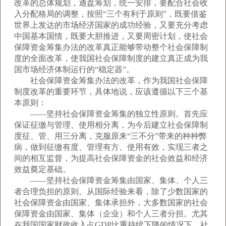
改革的总体规划，通盘筹划，统一安排，要配合社会收
入分配格局的调整，按照“三个有利于原则”，既要借鉴
世界上发达的市场经济国家的成功经验，又要充分考虑
中国基本国情，既要大胆推进，又要周密计划，使社会
保障资金筹集办法的改革真正能够带动整个社会保障制
度的全面改革，使我国社会保障制度的建立真正成为我
国市场经济体制运行的“稳定器”。
社会保障资金筹集办法的改革，作为我国社会保障
制度改革的重要环节，具体地说，应该遵循以下三个基
本原则：
——坚持社会保障资金筹集的独立性原则。首先应
保证征缴与管理、使用相分离，为今后建立社会保障制
度征、管、用三分离，克服原来“三不分”带来的种种弊
病，做到征缴有度、管理有方、使用有效，实现三者之
间的相互监督，为提高社会保障资金的社会效益和经济
效益奠定基础。
——坚持社会保障资金筹集由国家、集体、个人三
者合理负担的原则。从国际经验来看，除了少数国家的
社会保障资金由国家、集体承担外，大多数国家的社会
保障资金由国家、集体（企业）和个人三者分担。尤其
在我国国家财政收入占GDP比重持续下降的情况下，社