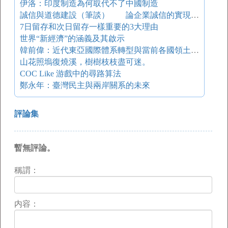
伊洛：印度制造為何取代不了中國制造
誠信與道德建設（筆談） 論企業誠信的實現機制
7日留存和次日留存一樣重要的3大理由
世界“新經濟”的涵義及其啟示
韓前偉：近代東亞國際體系轉型與當前各國領土主權爭端
山花照塢復燒溪，樹樹枝枝盡可迷。
COC Like 游戲中的尋路算法
鄭永年：臺灣民主與兩岸關系的未來
評論集
暫無評論。
稱謂：
内容：