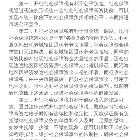
第一，开征社会保障税有利于公平负担。社会保障
税通过税法的形式统一全社会社会保障筹资比例，可以
实现在统一比例下的社会保障负担相对公平，从而推进
市场公平竞争。
第二，开征社会保障税有利于资金统一调度。现行
社会保障统筹办法是一套“各自为政”的管理办法，不可
避免地出现老城镇因退休养老负担重，社会保障资金供
求缺口无法解决，而新城镇因退休养老负担轻，同样的
筹资比例却出现社会保障资金大量结余的矛盾；还会出
现边远地区因经济落后社会保障支出难以保证，而沿海
地区因经济发达社会保障资金丰裕的矛盾。而征收社会
保障税，由中央政府掌握一部分社会保障资金，可用于
地区之间、行业之间社会保障资金的余缺调剂，就能有
效地克服上述矛盾，促进社会保障事业的健康发展。
第三，开征社会保障税有利于确保收入的稳定可
靠。通过法律形式开征的社会保障税，既能保持社会保
障筹资在较长时期有连续性和稳定性，又能保证所有负
担缴纳社会保障义务的单位和个人及时、足额的缴纳，
如发生拖缴、少缴、不缴的现象，便可以借助正当的法
律程序扣追，维护社会保障事业的法制性，确保社会保