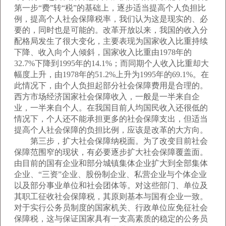
第一步“费”转“税”的基础上，逐步适当提高个人负担比
例，提高个人社会保障税率，我们认为这是现实的、必
要的，同时也是可能的。改革开放以来，我国的收入分
配格局发生了很大变化，主要表现为国家收入比重持续
下降、收入向个人倾斜，国家收入比重由1978年的
32.7%下降到1995年的14.1%；而同期个人收入比重却大
幅度上升，由1978年的51.2%上升为1995年的69.1%。在
此情况下，由个人负担起部分社会保障费用是合理的。
西方市场经济国家社会保障收入，一般是一半来自企
业，一半来自个人。在我国目前人均国民收入还很低的
情况下，个人还不能承担更多的社会保障支出，但适当
提高个人社会保障的负担比例，应该是改革的大方向。
第三步，扩大社会保障纳税面。为了改变目前社会
保障范围窄的现状，有必要逐步扩大社会保障覆盖面。
由目前的国有企业和部分城镇集体企业扩大到全部集体
企业、“三资”企业、股份制企业、私营企业与个体企业
以及部分事业单位和社会团体等。对这些部门、单位及
其职工征收社会保障税，其原则基本与国有企业一致。
对于实行公务员制度的国家机关、行政单位应免征社会
保障税，这与保证国家具有一支高素质的稳定的公务员