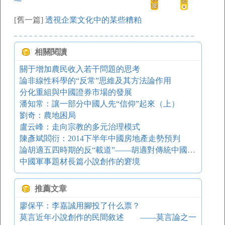
[舊一篇]
透視企業文化中的某些糟粕
相關閱讀
關于增加農民收入若干問題的思考
論非線性科學的“反常”思維及其方法論作用
分化重組與中國證券市場的發展
潘知常：讓一部分中國人先“信仰”起來（上）
劉奇：農地困局
盧云峰：走向宗教的多元治理模式
陳彥斌閻衍：2014下半年中國房地產走勢預判
論胡適五四時期的反“載道”——胡適對傳統中國文學觀念的變革與發展
中國軍事題材長篇小說創作的窘境
推薦文章
廖保平：李嘉誠用腳投了什么票？
莫言近年小說創作的民間敘述 ——莫言論之一