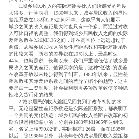
1.城乡居民收入的实际差距要比人们所感受的程度
大得多。计算表明，1980年以来，城乡居民收入的显性
差距系数在1.82和2.85之间不等。这似乎向人们显示，
城乡之间的收入差距最大时也只有一倍多。而通过对收
入可比口径的调整，我们得到城乡居民收入之间的实际
差距系数在2.26和3.36之间，即在高区位上远远超过了
两倍。从城乡居民收入的显性差距系数和实际差距系数
的比较来看，两者的差异都在20％以上，最高时达
44％。也就是说，长期以来，我们严重地低估了城乡居
民收入之间的差距。值得庆幸的是，这种“低估”的误差
在改革开放以来逐步得到了纠正。1980年以来，显性差
距系数和实际差距系数之间的差异呈缩小的趋势，这主
要是由于工资制度、社会福利制度各项改革致使多种隐
性收入货币化的结果。
2.城乡居民的收入差距又回复到了改革初期的水
平。无论是显性差距系数还是实际差距系数，都表明了
一个共同的变化轨迹：城乡居民的收入差距在改革的初
期阶段是持续缩小的，分别在1983年和1985年达到低
谷，名义上相差0.82倍，实际相差1.26倍；而在1985年
以后，除1988年以外，其余年份的城乡居民收入差距都