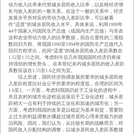
动力收入比率来代替城乡居民收入比率，以反映经济增
长与收入差距的一般关系。在这个一般的关系中，经济
发展水平所对应的劳动力收入差距比率，可以被看
作“适度”的城乡居民收入水平。具体来说，利用1990年
44个国家人均国民生产总值（或国内生产总值）与非农
业和农业劳动力收入的比率数据，拟合出显性的二项指
数回归方程。将我国1990至1994年的国民生产总值代入
回归方程求出，此间“适度”的城乡居民收入差距系数在
1.52至1.55之间。考虑到今后几年我国国民经济仍将保
持强劲的增长势头， 在本世纪末内城乡居民的收入差距
系数应该在1.55至1.6之间为宜。
综上所述，国民经济协调发展所要求的城乡居民收
入差距程度比社会公平所要求的程度低，合理的区间为
1.6至2。一方面，考虑到我国仍处于工业化的进程中，
并且农村的城市化进程远远落后于工业化进程，城乡差
距稍大一点有利于持续的工业化和加速的城市化；另一
方面，考虑到我国的改革是以稳定为基本前提，需要防
止过大的利益调整步骤超过城市居民心理承受能力的政
治风险。因此，我们认为，从比较长期的战略而言，对
国民收入分配结构的调整，以城乡居民收入差距系数接