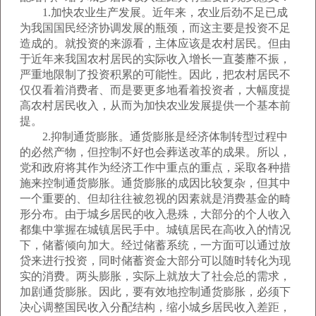
1.加快农业生产发展。近年来，农业后劲不足已成
为我国国民经济协调发展的瓶颈，而这主要是投资不足
造成的。就投资的来源看，主体应该是农村居民。但由
于近年来我国农村居民的实际收入增长一直萎蘼不振，
严重地限制了投资积累的可能性。因此，把农村居民不
仅仅看着消费者、而是要更多地看着投资者，大幅度提
高农村居民收入，从而为加快农业发展提供一个基本前
提。
2.抑制通货膨胀。通货膨胀是经济体制转型过程中
的必然产物，但控制不好也会葬送改革的成果。所以，
党和政府将其作为经济工作中重点的重点，采取各种措
施来控制通货膨胀。通货膨胀的成因比较复杂，但其中
一个重要的、但却往往被忽视的因素就是消费基金的畸
形分布。由于城乡居民的收入悬殊，大部分的个人收入
都集中掌握在城镇居民手中。城镇居民在高收入的情况
下，储蓄倾向加大。经过储蓄系统，一方面可以通过放
贷来进行投资，同时储蓄资金大部分可以随时转化为现
实的消费。两头膨胀，实际上就放大了社会总的需求，
加剧通货膨胀。因此，要有效地控制通货膨胀，必须下
决心调整国民收入分配结构，缩小城乡居民收入差距，