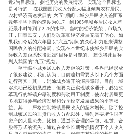
近2为目标值。参照历史的发展情况，实现这个目标也
是可行的。 在我国国民收入分配大幅度倾向农村居民、
农村经济高速发展的“六五”期间，城乡居民收入差距系
数年平均下降的速度为0.17，到1985年城乡居民收入差
距最小时降到了2.26的水平。当时的经济繁荣，市场兴
旺，国泰民安，人们对改革和经济发展充满了信心。如
果我们今后的六年里以“六五”期间的决心和力度来调整
国民收入的分配格局，实现在本世纪末使城乡居民的实
际收入差距系数接近2的目标是可能的。 建议将此目标
列入我国的“九五”规划。
至于缩小城乡居民收入差距的对策，各界已经形成
了很多建议，我们认为，目前迫切需要从以下几个方面
进行落实：其一，消除城乡通开的深层障碍。目前，城
乡流动已经初见成效，但要真正实现城乡通开，必须改
革现行的城镇户籍制度和劳动用工制度，使农村居民更
多地获得参与经济发展和分享经济发展成果的平等权
益。其二，严格控制城镇居民收入的超常增长。除了控
制城镇居民的非货币收入分配以外，特别是要堵住国有
资产的大量流失。比如，通过不合理的承包、租赁、合
股等形式的流失，通过在企业长期亏损情况下个人收入
只增不减形式的流失。其三，促进农村经济的长期繁