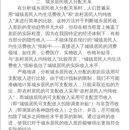
二、城乡居民收入分配关系
在分析城乡居民收入分配关系时，人们普遍采
用“城镇居民人均生活费收入”和“农村居民人均纯收
入”来进行简单的比较。这种方法对于判断城乡居民收
入差距的变动趋势并无大碍，但却在相当程度上掩盖了
差距的实际程度。因为在我国特定的经济体制下，有相
当部分的隐性收入——不能体现在现行的“城镇居民人
均生活费收入”指标中——直接进入了城镇居民的消费
领域，如住房、公费医疗、实物收入、价格补贴等。
与“农村居民人均纯收入”比较而言，“城镇居民人均生活
费收入”指标低估了城镇居民的实际收入水平。
严格地讲，分析城乡居民收入分配的差距应该用可
支配收入进行比较。由于统计指标的限制，我们不可能
准确地计算城乡居民的可支配收入，只能采取近似的方
法，即农村居民的可支配收入采用“农村居民人均纯收
入”，而城镇居民的可支配收入采用可支配货币收入
（即“城镇居民可支配收入扣除调查补贴”）与非货币收
入（即测算的各种隐性收入）之合计。并且，尽可能地
扣除了城乡之间物价水平差异的影响。通过这样的改
进，使我们对于城乡居民的收入差距能够得出更加符合
实际的结论：