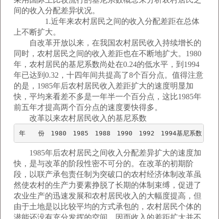
间的收入分配差异状况。
1.近年来农村居民之间的收入分配差距在总体
上不断扩大。
自改革开放以来，在我国农村居民收入持续增长的
同时，农村居民之间的收入差距也在不断地扩大。1980
年，农村居民的基尼系数尚处在0.24的低水平，到1994
年已达到0.32，十四年间共提高了8个百分点。值得注意
的是，1985年后农村居民收入差距扩大的速度明显加
快，平均来看差不多是一年半一个百分点，这比1985年
前五年才提高两个百分点的速度要快得多。
改革以来农村居民收入的基尼系数
年　　份　1980　1985　1988　1990　1992　1994基尼系数　0.24
1985年后农村居民之间收入分配差异扩大的速度加
快，是与改革的阶段性密不可分的。在改革的初期阶
段，以联产承包责任制为突破口的农村经济体制改革虽
然使农村的生产力要素挣脱了长期的体制束缚，促进了
农业生产的迅速发展和农村居民收入的大幅度提高，但
由于土地是以比较平均的方式承包的，农村居民个体的
潜能还没有充分发挥的空间，因而收入的差距扩大并不