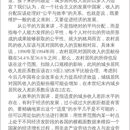
道。接下来的问题是：城乡居民收入差距以多大为适
宜？我们认为，在一个社会主义的发展中国家，收入的
分配应该处理好“公平与效率”的关系。也就是说，既要
维护一般的道义准则，又要促进经济的发展。
从公平的方面来讲，不是指绝对的平均分配，而是
指每个人能力发挥的公平性，每个人对付出的劳动所形
成的成果能够获取的公平性。就大的格局而言，农村居
民的收入应该与其对国民收入的贡献相对应。具体来
说，1990年至1994年间，农村居民对国民收入的贡献份
额在54.4％至56.6％之间，那么，农村居民的所得也应
该在这个范围。扣除人口规模的影响，此间的城乡居民
收入差距系数应该在1.9至2.3的水平比较合理。考虑到
今后几年国有企业改革会大力提高经济效益，城镇居民
对国民收入的贡献份额可能会增加，在本世纪末内城乡
居民收入差距系数应该在2左右。
从效率的方面讲，是指适度的城乡收入差距水平的
存在，有利于经济的发展，过小或过大的差距都是有害
的。要精确地算出这个“适度”的水平几乎是不可能的，
但可以用近似的方法进行测算：用世界范围内某一时点
上处于不同经济发阶段的各国的横截面数据来模拟一个
国家的经济增长过程，用非农产业劳动力收入与农业劳