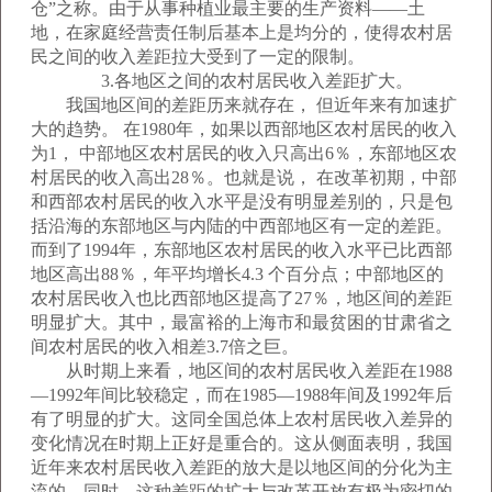
仓”之称。由于从事种植业最主要的生产资料——土
地，在家庭经营责任制后基本上是均分的，使得农村居
民之间的收入差距拉大受到了一定的限制。
3.各地区之间的农村居民收入差距扩大。
我国地区间的差距历来就存在， 但近年来有加速扩
大的趋势。 在1980年，如果以西部地区农村居民的收入
为1， 中部地区农村居民的收入只高出6％，东部地区农
村居民的收入高出28％。也就是说， 在改革初期，中部
和西部农村居民的收入水平是没有明显差别的，只是包
括沿海的东部地区与内陆的中西部地区有一定的差距。
而到了1994年，东部地区农村居民的收入水平已比西部
地区高出88％，年平均增长4.3 个百分点；中部地区的
农村居民收入也比西部地区提高了27％，地区间的差距
明显扩大。其中，最富裕的上海市和最贫困的甘肃省之
间农村居民的收入相差3.7倍之巨。
从时期上来看，地区间的农村居民收入差距在1988
—1992年间比较稳定，而在1985—1988年间及1992年后
有了明显的扩大。这同全国总体上农村居民收入差异的
变化情况在时期上正好是重合的。这从侧面表明，我国
近年来农村居民收入差距的放大是以地区间的分化为主
流的。同时，这种差距的扩大与改革开放有极为密切的