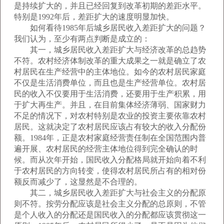
是持续扩大的，并且已经回复到改革初期的差距水平。
特别是1992年后，差距扩大的速度明显加快。
如何看待1985年后城乡居民收入差距扩大的问题？
我们认为，至少有两点判断是成立的：
其一，城乡居民收入差距扩大与经济改革的总趋势
不符。农村经济体制改革的重大成果之一就是确立了农
村居民在生产经营中的主体地位。如今的农村居民家庭
不仅是生活消费单位，而且也是生产经营单位。农村居
民的收入不仅要用于生活消费，还要用于生产积累，用
于扩大再生产。并且，在目前集体经济薄弱、国家财力
不足的情况下，对农村特别是农业的投资主要依靠农村
居民。这就决定了农村居民应该占有较大的收入分配份
额。1984年，正是农村家庭经营责任制在全国范围内普
遍开展、农村居民的经营主体地位得到完全确认的时
候。而从次年开始，国民收入分配格局就开始向着不利
于农村居民的方向转变，使得农村居民所占有的相对份
额反而减少了，这显然是不合理的。
其二，城乡居民收入差距扩大与社会主义的分配原
则不符。按劳分配应该是社会主义分配的总原则，不管
是个人收入的分配还是国民收入的分配都应该贯彻这一