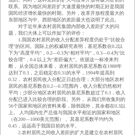
联系。因为地区间差距扩大速度最快的时期正好是我国
国民经济增长最快的时期。另外，改革开放程度最大的
东部地区与中、西部地区的差距最大也说明了此点。
对于近年来农村居民集团内部收入差距扩大的问
题，我们大体上可以作如下的评价：
1.我国农村居民的收入分配差异程度仍处于“比较合
理”的区间。国际上的权威研究表明，基尼系数在0.2以
下为“高度平均”，0.2—0.3为“相对平均”，0.3—0.4为“比
较合理”，0.4 以上为“差距偏大”。依据这一标准来判
断， 从全国总体来看， 农村居民的基尼系数在1988年
达到了0.3，之后稳定在0.31的水平，1994年提高到
0.32， 农村居民收入分配正日趋合理；大部分地区农村
居民的基尼系数在0.2—0.3范围内，收入分配仍然相对
平均；少部分地区农村居民的基尼系数超过了0.3，收入
分配已进入比较合理的阶段。另外， 从我们所收集到的
56个国家和地区的资料来看，除韩国外，其余都在0.3以
上。 人均国内生产总值与我国水平相近的国家和地区
（在200—1000美元范围）， 其基尼系数平均约为
0.45，远远高于我国目前的水平。
2.农村居民之间收入差距的扩大是建立在农村居民