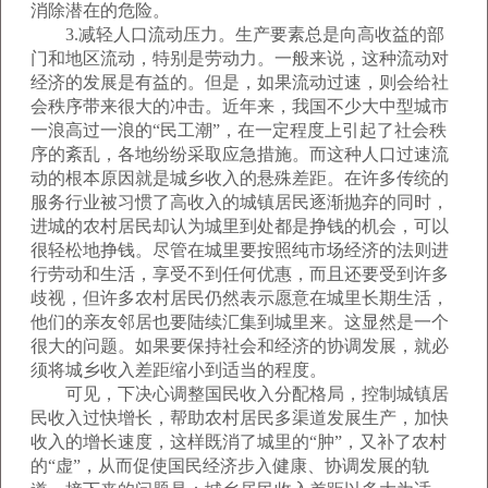
消除潜在的危险。
3.减轻人口流动压力。生产要素总是向高收益的部
门和地区流动，特别是劳动力。一般来说，这种流动对
经济的发展是有益的。但是，如果流动过速，则会给社
会秩序带来很大的冲击。近年来，我国不少大中型城市
一浪高过一浪的“民工潮”，在一定程度上引起了社会秩
序的紊乱，各地纷纷采取应急措施。而这种人口过速流
动的根本原因就是城乡收入的悬殊差距。在许多传统的
服务行业被习惯了高收入的城镇居民逐渐抛弃的同时，
进城的农村居民却认为城里到处都是挣钱的机会，可以
很轻松地挣钱。尽管在城里要按照纯市场经济的法则进
行劳动和生活，享受不到任何优惠，而且还要受到许多
歧视，但许多农村居民仍然表示愿意在城里长期生活，
他们的亲友邻居也要陆续汇集到城里来。这显然是一个
很大的问题。如果要保持社会和经济的协调发展，就必
须将城乡收入差距缩小到适当的程度。
可见，下决心调整国民收入分配格局，控制城镇居
民收入过快增长，帮助农村居民多渠道发展生产，加快
收入的增长速度，这样既消了城里的“肿”，又补了农村
的“虚”，从而促使国民经济步入健康、协调发展的轨