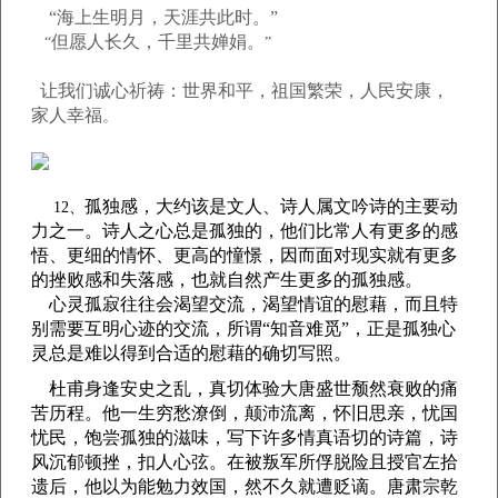
“海上生明月，天涯共此时。”
但愿人长久，千里共婵
娟。
“
”
让我们诚心祈祷：世界和平，祖国繁荣，人民安康，
家人幸福
。
孤独感，大约该是文人、诗人属文吟诗的主要动
12、
力之一。诗人之心总是孤独的，他们比常人有更多的感
悟、更细的情怀、更高的憧憬，因而面对现实就有更多
的挫败感和失落感，也就自然产生更多的孤独感。
心灵孤寂往往会渴望交流，渴望情谊的慰藉，而且特
别需要互明心迹的交流，所谓“知音难觅”，正是孤独心
灵总是难以得到合适的慰藉的确切写照。
杜甫身逢安史之乱，真切体验大唐盛世颓然衰败的痛
苦历程。他一生穷愁潦倒，颠沛流离，怀旧思亲，忧国
忧民，饱尝孤独的滋味，写下许多情真语切的诗篇，诗
风沉郁顿挫，扣人心弦。在被叛军所俘脱险且授官左拾
遗后，他以为能勉力效国，然不久就遭贬谪。唐肃宗乾