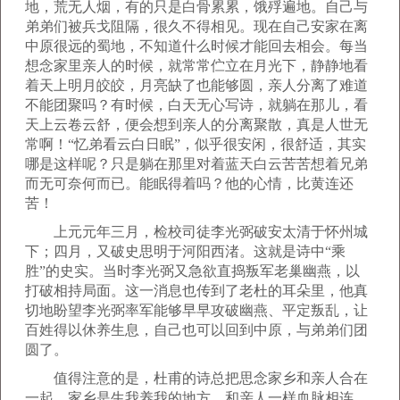
地，荒无人烟，有的只是白骨累累，饿殍遍地。自己与
弟弟们被兵戈阻隔，很久不得相见。现在自己安家在离
中原很远的蜀地，不知道什么时候才能回去相会。每当
想念家里亲人的时候，就常常伫立在月光下，静静地看
着天上明月皎皎，月亮缺了也能够圆，亲人分离了难道
不能团聚吗？有时候，白天无心写诗，就躺在那儿，看
天上云卷云舒，便会想到亲人的分离聚散，真是人世无
常啊！“忆弟看云白日眠”，似乎很安闲，很舒适，其实
哪是这样呢？只是躺在那里对着蓝天白云苦苦想着兄弟
而无可奈何而已。能眠得着吗？他的心情，比黄连还
苦！
上元元年三月，检校司徒李光弼破安太清于怀州城
下；四月，又破史思明于河阳西渚。这就是诗中“乘
胜”的史实。当时李光弼又急欲直捣叛军老巢幽燕，以
打破相持局面。这一消息也传到了老杜的耳朵里，他真
切地盼望李光弼率军能够早早攻破幽燕、平定叛乱，让
百姓得以休养生息，自己也可以回到中原，与弟弟们团
圆了。
值得注意的是，杜甫的诗总把思念家乡和亲人合在
一起。家乡是生我养我的地方，和亲人一样血脉相连。