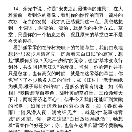
14、余光中说，你是“安史之乱最憔悴的难民”。在大
雅堂前，看到你的雕像，看到你的憔悴的面容，简朴的
衣衫，花白的发髻，我才真正感觉到这一点。我忽然想
到一个词语，叫漂泊。漂泊，就是你的生活方式。草
堂，只是你的一个栖息之所，况且原来的草堂也本不是
今天的模样。
看那孤零零的在绿树掩映下的简陋草堂，我们由衷地
想起“思家步月清宵立，忆弟看云白日眠”的寂寞，想
起“飘飘何所似？天地一沙鸥”的无奈，想起“草木变衰行
剑外，兵戈阻绝老江边”的衰微。当然，你的诗作并不
只是愁怨，也有高兴的时候，就是在这零落的草堂，你
也写下了不少脍炙人口的佳作，如《江村》“老妻画纸
为棋局,稚子敲针作钓钩”，是多么的富有情趣；如《蜀
相》“映阶碧草自春色，隔叶黄鹂空好音。三顾频烦天
下计，两朝开济老臣心”，似乎今天我们还能听到黄鹂
的啼叫，如闻开济老臣的衷心两表；如《春夜喜
雨》“随风潜入夜，润物细无声”，就是对“花重锦官
城”的渴望。你，曾在这里“白日放歌须纵酒”，畅想
着“青春作伴好还乡”；你，也曾在这里仰望“两个黄鹂鸣
翠柳”，瞩远“一行白鹭上青天”。