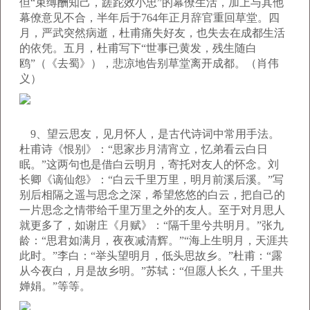
但“束缚酬知己，蹉跎效小忠”的幕僚生活，加上与其他
幕僚意见不合，半年后于764年正月辞官重回草堂。四
月，严武突然病逝，杜甫痛失好友，也失去在成都生活
的依凭。五月，杜甫写下“世事已黄发，残生随白
鸥”（《去蜀》），悲凉地告别草堂离开成都。（肖伟
义）
9、望云思友，见月怀人，是古代诗词中常用手法。
杜甫诗《恨别》：“思家步月清宵立，忆弟看云白日
眠。”这两句也是借白云明月，寄托对友人的怀念。刘
长卿《谪仙怨》：“白云千里万里，明月前溪后溪。”写
别后相隔之遥与思念之深，希望悠悠的白云，把自己的
一片思念之情带给千里万里之外的友人。至于对月思人
就更多了，如谢庄《月赋》：“隔千里兮共明月。”张九
龄：“思君如满月，夜夜减清辉。”“海上生明月，天涯共
此时。”李白：“举头望明月，低头思故乡。”杜甫：“露
从今夜白，月是故乡明。”苏轼：“但愿人长久，千里共
婵娟。”等等。