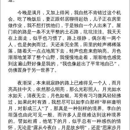
今晚是满月，又加上得闲，我自然不肯错过这个机
会。吃了晚饭后，妻正跟邻居聊得起劲，儿子正在房里
做作业，我不想打扰他们，于是独自一个人出来了。屋
门前的路是一条不太平整的土石路，坑坑洼洼。我天天
在上面走，似乎也习惯了。路上很静，偶尔有一两个
人，也是匆匆而过。天还未完全黑，田里的蛙声稀稀落
落，随着天一点点地黑下去，蛙声也愈来愈响亮。月色
渐渐地笼罩了整个山野，我慢慢地走着，渐渐地也感觉
到这遍山野好像是我的，“我也像超出了平常地自己”，
仿佛置身于另一世界了。
夜渐深，本来就寂静的路上已难得见一个人，而月
亮高挂中天，依然那么明亮，那么光彩照人。月光如水
水如天，清夜无尘，月色如银。耳旁有习习微风轻轻拂
过，如果此时有酒，我想尽可以如李白那样“举杯邀明
月，对影成三人”了，那真是一种别样的境界。李白的
坦荡也由此可见一般。而许多人是很难达到这种境界
的。譬如杜甫，他笔下的月，似乎总有一种感伤的情
怀，无论是“露从今夜白，月是故乡明”，还是“思家步月