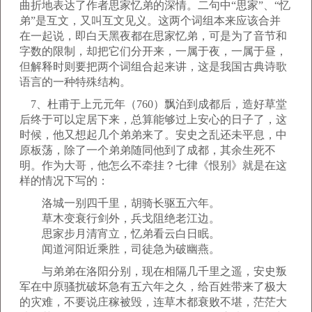
曲折地表达了作者思家忆弟的深情。二句中“思家”、“忆
弟”是互文，又叫互文见义。这两个词组本来应该合并
在一起说，即白天黑夜都在思家忆弟，可是为了音节和
字数的限制，却把它们分开来，一属于夜，一属于昼，
但解释时则要把两个词组合起来讲，这是我国古典诗歌
语言的一种特殊结构。
7、杜甫于上元元年（760）飘泊到成都后，造好草堂
后终于可以定居下来，总算能够过上安心的日子了，这
时候，他又想起几个弟弟来了。安史之乱还未平息，中
原板荡，除了一个弟弟随同他到了成都，其余生死不
明。作为大哥，他怎么不牵挂？七律《恨别》就是在这
样的情况下写的：
洛城一别四千里，胡骑长驱五六年。
草木变衰行剑外，兵戈阻绝老江边。
思家步月清宵立，忆弟看云白日眠。
闻道河阳近乘胜，司徒急为破幽燕。
与弟弟在洛阳分别，现在相隔几千里之遥，安史叛
军在中原骚扰破坏急有五六年之久，给百姓带来了极大
的灾难，不要说庄稼被毁，连草木都衰败不堪，茫茫大