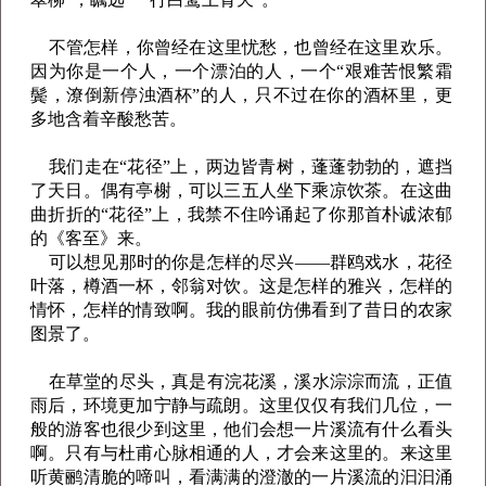
不管怎样，你曾经在这里忧愁，也曾经在这里欢乐。
因为你是一个人，一个漂泊的人，一个“艰难苦恨繁霜
鬓，潦倒新停浊酒杯”的人，只不过在你的酒杯里，更
多地含着辛酸愁苦。
我们走在“花径”上，两边皆青树，蓬蓬勃勃的，遮挡
了天日。偶有亭榭，可以三五人坐下乘凉饮茶。在这曲
曲折折的“花径”上，我禁不住吟诵起了你那首朴诚浓郁
的《客至》来。
可以想见那时的你是怎样的尽兴——群鸥戏水，花径
叶落，樽酒一杯，邻翁对饮。这是怎样的雅兴，怎样的
情怀，怎样的情致啊。我的眼前仿佛看到了昔日的农家
图景了。
在草堂的尽头，真是有浣花溪，溪水淙淙而流，正值
雨后，环境更加宁静与疏朗。这里仅仅有我们几位，一
般的游客也很少到这里，他们会想一片溪流有什么看头
啊。只有与杜甫心脉相通的人，才会来这里的。来这里
听黄鹂清脆的啼叫，看满满的澄澈的一片溪流的汩汩涌