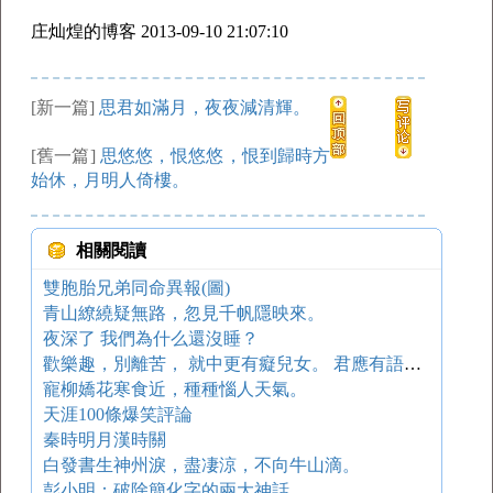
庄灿煌的博客 2013-09-10 21:07:10
[新一篇]
思君如滿月，夜夜減清輝。
[舊一篇]
思悠悠，恨悠悠，恨到歸時方
始休，月明人倚樓。
相關閱讀
雙胞胎兄弟同命異報(圖)
青山繚繞疑無路，忽見千帆隱映來。
夜深了 我們為什么還沒睡？
歡樂趣，別離苦， 就中更有癡兒女。 君應有語，渺萬里層云， 千山暮雪，只影向誰去？
寵柳嬌花寒食近，種種惱人天氣。
天涯100條爆笑評論
秦時明月漢時關
白發書生神州淚，盡凄涼，不向牛山滴。
彭小明：破除簡化字的兩大神話