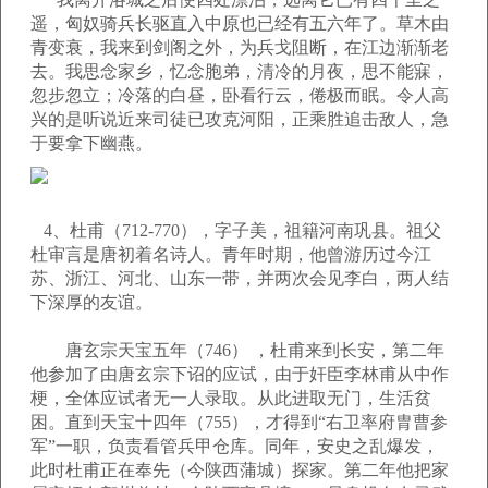
遥，匈奴骑兵长驱直入中原也已经有五六年了。草木由
青变衰，我来到剑阁之外，为兵戈阻断，在江边渐渐老
去。我思念家乡，忆念胞弟，清冷的月夜，思不能寐，
忽步忽立；冷落的白昼，卧看行云，倦极而眠。令人高
兴的是听说近来司徒已攻克河阳，正乘胜追击敌人，急
于要拿下幽燕。
4、杜甫（712-770），字子美，祖籍河南巩县。祖父
杜审言是唐初着名诗人。青年时期，他曾游历过今江
苏、浙江、河北、山东一带，并两次会见李白，两人结
下深厚的友谊。
唐玄宗天宝五年（746） ，杜甫来到长安，第二年
他参加了由唐玄宗下诏的应试，由于奸臣李林甫从中作
梗，全体应试者无一人录取。从此进取无门，生活贫
困。直到天宝十四年（755），才得到“右卫率府胄曹参
军”一职，负责看管兵甲仓库。同年，安史之乱爆发，
此时杜甫正在奉先（今陕西蒲城）探家。第二年他把家