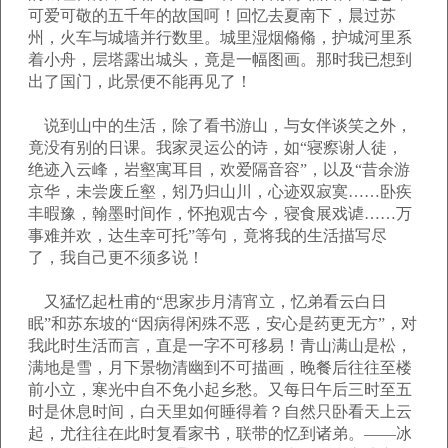
可爱可敬的五千年的故国呵！回忆去夏南下，晨过苏
州，火车与城墙并行数里。城里湿烟翛翛，护城河里系
着小舟，层塔露出城头，竟是一幅图画。那时我已想到
出了国门，此景便不能再见了！
说到山中的生活，除了看书游山，与女伴谈笑之外，
竟没有别的日课。我家灵运公的诗，如“寝瘵谢人徒，
绝迹入云峰，岩壑寓耳目，欢爱隔音容”，以及“昔余游
京华，未尝废丘壑，矧乃归山川，心迹双寂寞……卧疾
丰暇豫，翰墨时间作，怀抱观古今，寝食展戏谑……万
事难并欢，达生幸可托”等句，竟将我的生活描写尽
了，我自己更不须多说！
又猛忆起杜甫的“思家步月清宵立，忆弟看云白日
眠”和苏东坡的“因病得闲殊不恶，安心是药更无方”，对
我此时生活而言，直是一字不可移易！青山满山是松，
满地是雪，月下景物清幽到不可描画，晚餐后往往至楼
前小立，寒光中自不免小起乡愁。又每日午后三时至五
时是休息时间，白天里如何睡得着？自然只卧看天上云
起，尤往往在此时复看家书，联带的忆到诸弟。——冰