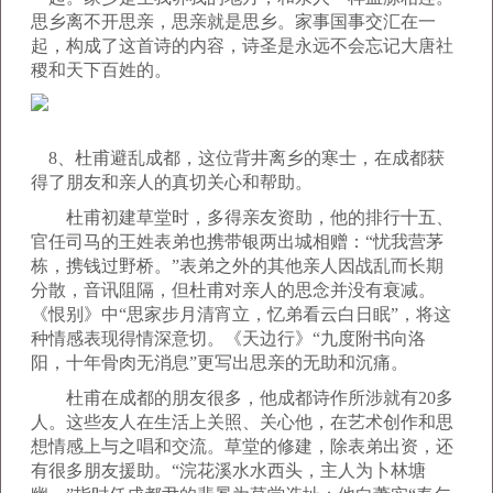
思乡离不开思亲，思亲就是思乡。家事国事交汇在一
起，构成了这首诗的内容，诗圣是永远不会忘记大唐社
稷和天下百姓的。
8、杜甫避乱成都，这位背井离乡的寒士，在成都获
得了朋友和亲人的真切关心和帮助。
杜甫初建草堂时，多得亲友资助，他的排行十五、
官任司马的王姓表弟也携带银两出城相赠：“忧我营茅
栋，携钱过野桥。”表弟之外的其他亲人因战乱而长期
分散，音讯阻隔，但杜甫对亲人的思念并没有衰减。
《恨别》中“思家步月清宵立，忆弟看云白日眠”，将这
种情感表现得情深意切。《天边行》“九度附书向洛
阳，十年骨肉无消息”更写出思亲的无助和沉痛。
杜甫在成都的朋友很多，他成都诗作所涉就有20多
人。这些友人在生活上关照、关心他，在艺术创作和思
想情感上与之唱和交流。草堂的修建，除表弟出资，还
有很多朋友援助。“浣花溪水水西头，主人为卜林塘