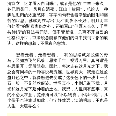
清宵立，忆弟看云白日眠”，或者是他的“牛羊下来久，
各已闭柴门。风月自清夜，江山非故园”，总给人一种
飘泊思归的浓重愁怀，字字句句都含着辛酸的眼泪和痛
苦的叹息。苏轼则在写出“此生此夜不长好，明月明年
何处看”的聚喜离伤之外，还能写出“但愿人长久，千里
共婵娟”的豁达与开朗。但不管是谁，总离不开自己的
性格和身世，或者说总能够在他们的诗中找到世俗的痕
迹。这样的想着，不觉夜色愈浓。
想着走着，走着想着，，我的思绪就如脱僵的野
马，又如放飞的风筝，思接千年，视通万里。真可谓是
神思俱开，无所阻矣。因此，每次走在这月光之下，我
总会有同样的一种喜悦与流连。世界真大，我走在这盈
盈月色之中，就像融进去变成了这夜色下的一块土一片
石一般，不见丝丝痕迹。世界真小，小到只剩下我，月
光和这月光下延伸着的土地。我想，人世间有些事，真
的不必太在意，范仲淹可以“不以物喜，不以己忧”，凡
尘俗子也许难以如此，但宁静致远，淡泊明志，不也是
人生一大境界么？