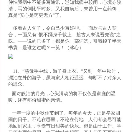
仲怕我病中不能多写通讯，岂知我病中较闲，心境亦较
清，写的倒比平时多。又我自病后，未曾用一点药饵，
真是“安心是药更无方”了。
多看古人句子，令自己少写好些。一面欣与古人契
合，一面又有“恨不踊身千载上，趁古人未说吾先说”之
叹。——说的已多了，都是你一部词选，引我掉了半天
书袋，是谁之过呢？一笑！（冰心）
11、“慈母手中线，游子身上衣。”又到一年中秋时，
漂泊在外的游子，虽与家人相距遥远，却断不了对亲人
的思念。
面对皎洁的月光，心头涌动的将不仅仅是家庭的温
暖，还有那份甜蜜的亲情。
一年一度的中秋佳节到了。每年的今天，正是举家团
圆的日子。不论在哪里，不论在何地，人们都会尽可能
地回到家里，享受节日甜美的快乐。但是由于工作、学