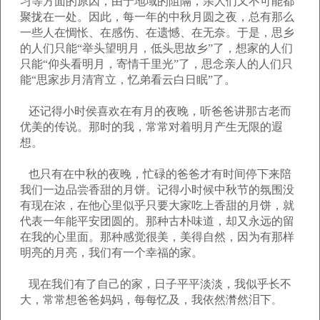
习等方面的原因，由于地域的阻隔，亲人们又不可能都
聚拢在一处。因此，每一年的中秋月圆之夜，总有那么
一些人在惆怅、在感伤、在遗憾、在无奈。于是，思乡
的人们只能“举头望明月，低头思故乡”了，想家的人们
只能“仰头看明月，寄情千里光”了，思念亲人的人们只
能“思家步月清宵立，忆弟看云白日眠”了。
还记得小时侯喜欢在有月的夜晚，听爸爸
讲那古老而
优美的传说。
那时的我，常常对着明月产生无限的遐
想。
也只有在中秋的夜晚，忙碌的爸爸才有时间停下来陪
我们一边品尝香甜的月饼。记得小时候中秋节的氛围没
有现在浓，在他心里似乎只要大家吃上香甜的月饼，就
代表一年能平安团圆的。那种古朴味道，却又永远的留
在我的心里面。那种感觉很美，美得自然，因为有那样
明亮的月亮，我们有一个幸福的家。
现在我们
有了自己的家，日子平平淡淡，我似乎长不
大，常常想爸爸妈妈，每每忆及，我依然潸然泪下
。