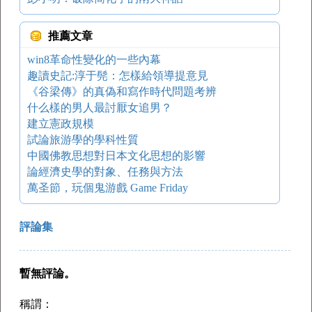
推薦文章
win8革命性變化的一些內幕
趣讀史記:淳于髡：怎樣給領導提意見
《谷梁傳》的真偽和寫作時代問題考辨
什么樣的男人最討厭女追男？
建立憲政規模
試論旅游學的學科性質
中國佛教思想對日本文化思想的影響
論經濟史學的對象、任務與方法
萬圣節，玩個鬼游戲 Game Friday
評論集
暫無評論。
稱謂：