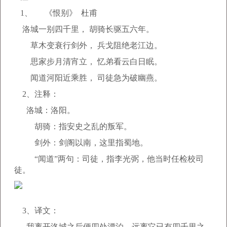
1、 《恨别》 杜甫
洛城一别四千里， 胡骑长驱五六年。
草木变衰行剑外， 兵戈阻绝老江边。
思家步月清宵立， 忆弟看云白日眠。
闻道河阳近乘胜， 司徒急为破幽燕。
2、注释：
洛城：洛阳。
胡骑：指安史之乱的叛军。
剑外：剑阁以南，这里指蜀地。
“闻道”两句：司徒，指李光弼，他当时任检校司
徒。
3、译文：
我离开洛城之后便四处漂泊，远离它已有四千里之