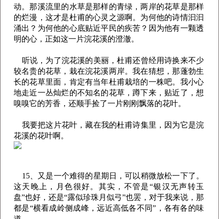
动。那溪流里的水草是那样的青绿，两岸的花草是那样
的烂漫，这才是杜甫的心灵之源啊。为何他的诗情汩汩
涌出？为何他的心底贴近平民的疾苦？因为他有一颗透
明的心，正如这一片浣花溪的澄澈。
听说，为了浣花溪的美丽，杜甫还曾经用诗换来不少
较名贵的花草，栽在浣花溪两岸。我在猜想，那蓬勃生
长的花草里面，肯定有当年杜甫栽培的一株吧。我小心
地走近一丛灿烂的不知名的花草，蹲下来，贴近了，想
嗅嗅它的芳香，还顺手捡了一片刚刚飘落的花叶。
我要把这片花叶，藏在我的杜甫诗集里，因为它是浣
花溪的花叶啊。
15、又是一个难得的星期日，可以稍微放松一下了。
这天晚上，月色很好。其实，不管是“银汉无声转玉
盘”也好，还是“露似珍珠月似弓”也罢，对于我来说，那
都是“横看成岭侧成峰，远近高低各不同”，各有各的味
道。