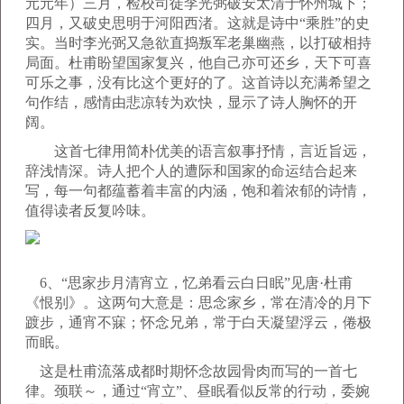
元元年）三月，检校司徒李光弼破安太清于怀州城下；
四月，又破史思明于河阳西渚。这就是诗中“乘胜”的史
实。当时李光弼又急欲直捣叛军老巢幽燕，以打破相持
局面。杜甫盼望国家复兴，他自己亦可还乡，天下可喜
可乐之事，没有比这个更好的了。这首诗以充满希望之
句作结，感情由悲凉转为欢快，显示了诗人胸怀的开
阔。
这首七律用简朴优美的语言叙事抒情，言近旨远，
辞浅情深。诗人把个人的遭际和国家的命运结合起来
写，每一句都蕴蓄着丰富的内涵，饱和着浓郁的诗情，
值得读者反复吟味。
6、“思家步月清宵立，忆弟看云白日眠”见唐·杜甫
《恨别》。这两句大意是：思念家乡，常在清冷的月下
踱步，通宵不寐；怀念兄弟，常于白天凝望浮云，倦极
而眠。
这是杜甫流落成都时期怀念故园骨肉而写的一首七
律。颈联～，通过“宵立”、昼眠看似反常的行动，委婉