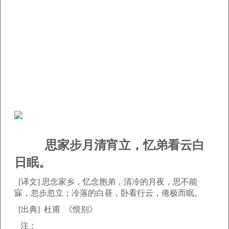
思家步月清宵立，忆弟看云白
日眠。
[译文] 思念家乡，忆念胞弟，清冷的月夜，思不能
寐，忽步忽立；冷落的白昼，卧看行云，倦极而眠。
[出典] 杜甫 《恨别》
注：