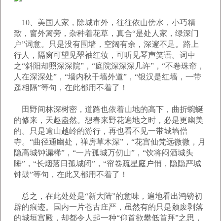
10、美国人家，除城市外，往往依山傍水，小巧精
致，窗外篱旁，杂种着花草，真合“是处人家，绿深门
户”词意。只是没有围墙，空阔有余，深邃不足。路上
行人，隔窗可望见翠袖红妆，可听见琴声笑语。词中
之“斜阳却照深深院”，“庭院深深深几许”，“不卷珠帘，
人在深深处”，“墙内秋千墙外道”，“银汉是红墙，一带
遥相隔”等句，在此都用不着了！
田野间林深树密，道路也依着山地的高下，曲折蜿蜒
的修来，天趣盎然。想春来野花遍地之时，必是更幽美
的。只是逾山越岭的游行，再也看不见一带城墙僧
寺。“曲径通幽处，禅房草木深”，“花宫仙梵远微微，月
隐高城钟漏稀”，“一片孤城万仞山”，“饮将闷酒城头
睡”，“长烟落日孤城闭”，“帘卷疏星庭户悄，隐隐严城
钟鼓”等句，在此又都用不着了！
总之，在此处处是“新大陆”的意味，遍地看出鸿镑初
辟的痕迹。国内一片苍古庄严，虽然有的只是颓废剥落
的城垣宫殿，却都令人起一种“仰首欲攀低首拜”之思，