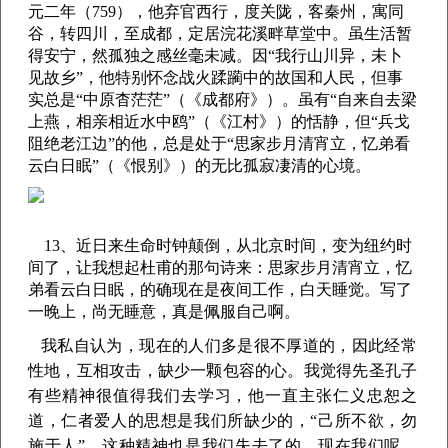
元二年（759），他弃官西行，度关陇，客秦州，寓同
谷，转四川，至成都，定居浣花溪畔草堂中。虽生活暂
得安宁，然孤独之感丝毫未减。因“我行山川异，未卜
见故乡”，他特别怀念战火蹂躏中的故国和人民，但事
实总是“中原杳茫茫”（《成都府》）。虽有“自来自去梁
上燕，相亲相近水中鸥”（《江村》）的恬静，但“兵戈
阻绝老江边”的他，总是处于“思家步月清宵立，忆弟看
云白日眠”（《恨别》）的无比孤寂凄清的心境。
13、近日来生命时钟颠倒，从北京时间，变为纽约时
间了，让我想起杜甫的那句诗来：思家步月清宵立，忆
弟看云白日眠，的确现在是夜间工作，白天睡觉。写了
一晚上，尚无睡意，真是佩服自己啊。
我私自认为，现在的人们多是很不厚道的，因此经常
性地，互相攻击，缺少一颗包容的心。我觉得先圣孔子
有些精神很值得我们去学习，他一直主张仁义忠恕之
道，仁者爱人的思想是我们所缺少的，“己所不欲，勿
施于人”，这种精神也是我们失去了的。现在我们呢，