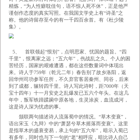
精炼，“为人性癖耽佳句，语不惊人死不休”，正是他严
谨创作态度的真实写照。在我国文学史上有“诗圣”之
称。他的诗留存至今的有一千四百余首。有《杜少陵
集》。
5、 首联领起“恨别”，点明思家、忧国的题旨。“四
千里”，恨离家之远；“五六年”，伤战乱之久。个人的困
苦经历，国家的艰难遭遇，都在这些数量词中体现出
来。诗人于759年（乾元二年）春告别了故乡洛阳，返
回华州司功参军任所，不久弃官客居秦州、同谷，后来
到了成都，辗转四千里。诗人写此诗时，距7000年（天
宝十四年）十一月安史之乱爆发已五六个年头。在这几
年中，叛军铁蹄蹂躏中原各地，生灵涂炭，血流成河，
这是诗人深为忧虑的事。
颔联两句描述诗人流落蜀中的情况。“草木变衰”，
语出宋玉《九辩》中的“萧瑟兮草木摇落而变衰”。这里
是指草木的盛衰变易，承上句的“五六年”，暗示入蜀已
有多年，同时也与下一句的“老”相呼应，暗比诗人自己