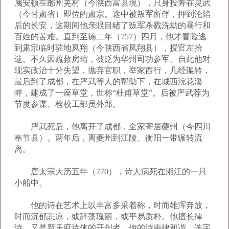
属安顿在鄜州羌村（今陕西富县境），只身投奔在灵武
（今甘肃省）即位的肃宗。途中被叛军所俘，押到沦陷
后的长安，这期间他亲眼目睹了叛军杀戮洗劫的暴行和
百姓的苦难。直到至德二年（757）四月，他才冒险逃
到肃宗临时驻地凤翔（今陕西省凤翔县），授官左拾
遗。不久因疏救房琯，被贬为华州司功参军。自此他对
现实政治十分失望，抛弃官职，举家西行，几经辗转，
最后到了成都，在严武等人的帮助下，在城西浣花溪
畔，建成了一座草堂，世称“杜甫草堂”。后被严武荐为
节度参谋、检校工部员外郎。
严武死后，他离开了成都，全家寄居夔州（今四川
奉节县）。两年后，离夔州到江陵、衡阳一带辗转流
离。
唐太宗大历五年（770），诗人病死在湘江的一只
小船中。
他的诗在艺术上以丰富多采着称，时而雄浑奔放，
时而沉郁悲凉，或辞藻瑰丽，或平易质朴。他擅长律
诗，又是新乐府诗体的开创者。他的诗声律和谐，选字