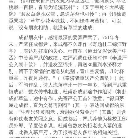
幽。”指时任成都尹的裴冕为草堂选址；他向萧实“奉乞
桃栽一百根，春前为送浣花村”；《又于韦处乞大邑瓷
碗》“君家白碗胜双雪，急送茅斋也可怜”；再《诣徐卿
觅果栽》“草堂少花今欲栽，不问绿李与黄梅”。可以
说，没有朋友相助，就没有草堂的建成。
成都朋友中，感情最深的要算严武了。761年冬
末，严武任成都尹，来成都不久即作《寄题杜二锦江野
亭》，表达对好友的关心。杜甫在《遭田父泥饮美严中
丞》中赞美严武的政绩，在严武调任还朝时作《奉送严
公入朝十韵》，并送友至绵州，再送30里到奉济驿才
别，留下了深情的“远送从此别，青山空复情。几时杯
重举，昨夜月通行。”（《奉济驿重送严公四韵》）此
后，军阀作乱，诗人流落梓州一带一年多。等到严武重
镇成都，数次传书相邀，杜甫赴成都途中作组诗《将赴
成都草堂，途中有作，先寄严公五首》致意。“得归茅
屋赴成都，直为文翁再剖符”（其一）表达回成都的原
因；“生理只凭黄阁老，衰颜欲付紫金丹”（其四）则含
有仰仗老友关照之意。回成都后，严武荐他为检校工部
员外郎、节度使参谋。杜甫曾数次婉拒老友入幕的邀
请，此番入幕严府，为了报答老友多年的相知关照。