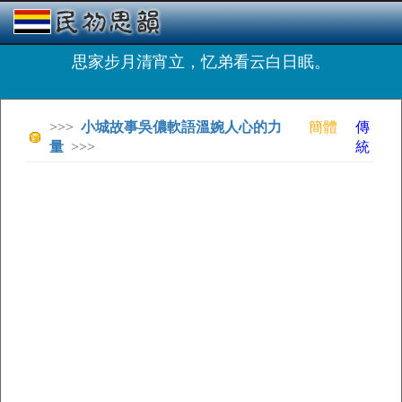
思家步月清宵立，忆弟看云白日眠。
>>>
小城故事吳儂軟語溫婉人心的力
簡體
傳
量
>>>
統