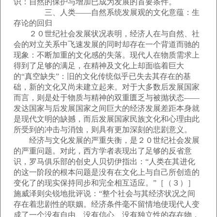
识：自然的保护与增加已成为发展的首要条件。
三、人类——自然系统发展观的文化意蕴：生
存论的回归
２０世纪社会发展状况表明，经济人在与自然、社
会的对立关系中飞速发展的同时却存在一个背道而驰的
现象：不断加重的文化感的失落。现代人在物质需求上
得到了足够的满足，在精神及文化上却面临着巨大
的“真空缺失”：旧的文化传统似乎已失去其存在的基
础，新的文化又尚未建立起来。对于大多数后发展国家
而言，则是处于物质与精神的双重匮乏与被抛状态——
发达国家与后发展国家之间巨大的经济发展差距本身就
是现代文明的缺撼，而后发展国家民族文化和心理由此
所受到的冲击与消蚀，则具有更加深刻的悲剧意义。
经济与文化发展的严重失衡，是２０世纪社会发展
的严重问题。对此，西方学者表现出了足够的反省意
识，罗马俱乐部的创史人贝切伊指出：“人类在其进化
的这一阶段的根本问题是没有在文化上与自己所创造的
变化了的现实保持同步和完全相互适应。”［（３）］
施威泽则尖锐地批评说：“整个社会与其经济状况之间
存在着悲剧性的联姻。经济条件毫不留情地使现代人变
成了一个没有自由、没有信心、没有独立性的存在物，