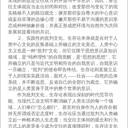
实现的前提是交往双方的开放与平等意识，因此，各交
往主体就应当走出封闭和对抗；改变那些与变化了的现
实格格不入的陈旧观念；摒弃那些妄自尊大的中心意识
或妄自菲薄的边缘心理；撇开那些不易于沟通的意识形
态或种种抽象价值；并真正形成把环境与自然作为共同
发展前提看待的共识。
２、实践性的批判文化。生存论本身就是在对于人
类中心文化的反叛基础上所确立的文化形态。人类中心
主义也是一种“批判”文化，但它仅限于思想意识及知识
领域，是“纯粹理性”的自我觉醒，是“思想的思想”，它
所确立的只是与近代文明相符合的自我意识，自我意识
一旦确立，“批判”的使命即告终结。生存论则直接立足
于人的现实实践活动，面对人——社会——自然的总体
系统，并不断追思、反省自己的全部行为观念。它所确
立的是人类置身于其中的整个世界的意识。
作为批判文化，生存论表现出深刻的时代范导功
能。当现代工业文明不断消融了人类生活的每一个领
域，人们奉行“怎么都行”、甚至对自身作为人的存在都
持无所谓或否定态度时，生存论应当通过批判为人类确
立起一种根本的人生态度；当交往主体间的观念和行为
方式上的差异多少成为交往的直接障碍时，生存论文化