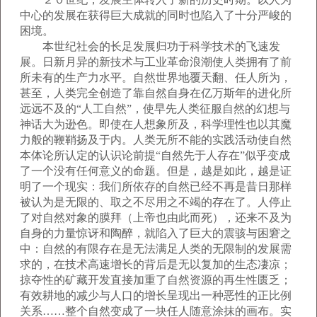
中心的发展在获得巨大成就的同时也陷入了十分严峻的
困境。
本世纪社会的长足发展归功于科学技术的飞速发
展。日新月异的新技术与工业革命浪潮使人类拥有了前
所未有的生产力水平。自然世界地覆天翻、任人所为，
甚至，人类完全创造了靠自然自身在亿万斯年的进化所
远远不及的“人工自然”，使早先人类征服自然的幻想与
神话大为逊色。即使在人想象所及，科学理性也以其魔
力般的鞭鞘扬及于内。人类无所不能的实践活动使自然
本体论所认定的认识论前提“自然先于人存在”似乎变成
了一个没有任何意义的命题。但是，越是如此，越是证
明了一个现实：我们所依存的自然已经不再是昔日那样
被认为是无限的、取之不尽用之不竭的存在了。人停止
了对自然对象的膜拜（上帝也由此而死），还来不及为
自身的力量惊讶和陶醉，就陷入了巨大的震骇与困窘之
中：自然的有限存在是无法满足人类的无限制的发展需
求的，在技术高速增长的背后是无以复加的生态凄凉；
掠夺性的矿藏开发直接加重了自然资源的再生性匮乏；
有效耕地的减少与人口的增长呈现出一种恶性的正比例
关系……整个自然变成了一块任人随意涂抹的画布。实