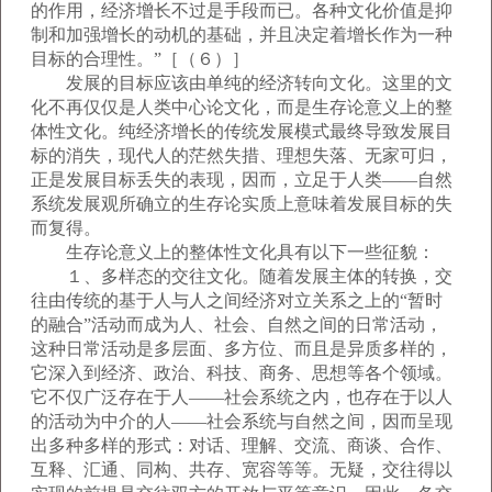
的作用，经济增长不过是手段而已。各种文化价值是抑
制和加强增长的动机的基础，并且决定着增长作为一种
目标的合理性。”［（６）］
发展的目标应该由单纯的经济转向文化。这里的文
化不再仅仅是人类中心论文化，而是生存论意义上的整
体性文化。纯经济增长的传统发展模式最终导致发展目
标的消失，现代人的茫然失措、理想失落、无家可归，
正是发展目标丢失的表现，因而，立足于人类——自然
系统发展观所确立的生存论实质上意味着发展目标的失
而复得。
生存论意义上的整体性文化具有以下一些征貌：
１、多样态的交往文化。随着发展主体的转换，交
往由传统的基于人与人之间经济对立关系之上的“暂时
的融合”活动而成为人、社会、自然之间的日常活动，
这种日常活动是多层面、多方位、而且是异质多样的，
它深入到经济、政治、科技、商务、思想等各个领域。
它不仅广泛存在于人——社会系统之内，也存在于以人
的活动为中介的人——社会系统与自然之间，因而呈现
出多种多样的形式：对话、理解、交流、商谈、合作、
互释、汇通、同构、共存、宽容等等。无疑，交往得以