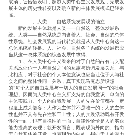
取消，它恰恰表明，超越人类中心主义发展观，完成发
展主体的历史性转变以及确立新的主体发展模式已经来
临。
二、人类——自然系统发展观的确立
新的发展主体就是人类——自然这一整体发展系
统。人类——自然系统是内含着人、社会、自然的总体
性系统。社会发展观的当代转换就是从人类中心向这一
总体系统的转换。人、社会、自然各子系统的发展都应
当从这一总体系统的综合发展中求得。
１、在人类中心主义看来的对于自然的占有与支配
关系应让位于人与自然之间的互惠与协调发展关系。与
此相应，对于社会的个人本位意识也应当让位于人与社
会之间的整体性同一关系，真正实现马克思所设想
的“每个人的自由发展与一切人的自由发展同一”的社会
理想。因而为人类中心主义所支持的自我意识、单向的
主体实践力、个人的自我发展、人的先在价值都在一定
程度上成为僭妄：人作为主体并不是唯一的；人的主体
性也并不具有先在性和至上性；人的实践活动既有开发
性的一面，也有自律性的一面，自律性恰恰是人的实践
能力提高的表现；就开发而言，既表现为外向的、指向
于自然客体的开发，也表现为内向的、指向于人的潜力