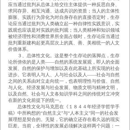
应当通过批判从总体上给交往主体提供一种反思自身、
求同存异、相互沟通、达成共识的资质；当人的主体性
膨胀、实践行为异化为对自身存在的直接否定时，生存
论应当通过批判为人类确立起一种自律性实践意识，实
践观也应该是对实践的批判观；当人类精神和知识领域
被经济理性和消费世界所全面占领时，生存论应当通过
批判重新建构起更高层次上的真、善、美相统一的人文
价值体系。
３、总体性文化。这是整个生存论的落脚点，生存
论所傍依的是人类——自然的系统发展观，即人的全面
发展、自然的保护与增加以及在此基础上所实现的社会
进步。它表明人与人、人与社会以及人——社会与自然
之间的关系由对立走向统一，也表明理性与价值、自然
与人化、经济发展与社会发展、物质文明与精神文明，
以及自然、社会与人文各知识学科之间的传统对立冲突
在新的文化前提下的统一。
总体性文化与马克思在《１８４４年经济学哲学手
稿》中所构想的“自然主义”与“人本主义”同一的社会发
展理想是契合的。无疑，它的确立还存在着久远的现实
巨差。当前，全球性的发展必须解决这样两个问题：一