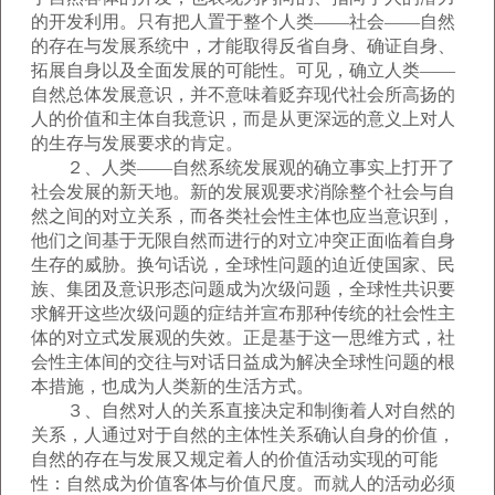
的开发利用。只有把人置于整个人类——社会——自然
的存在与发展系统中，才能取得反省自身、确证自身、
拓展自身以及全面发展的可能性。可见，确立人类——
自然总体发展意识，并不意味着贬弃现代社会所高扬的
人的价值和主体自我意识，而是从更深远的意义上对人
的生存与发展要求的肯定。
２、人类——自然系统发展观的确立事实上打开了
社会发展的新天地。新的发展观要求消除整个社会与自
然之间的对立关系，而各类社会性主体也应当意识到，
他们之间基于无限自然而进行的对立冲突正面临着自身
生存的威胁。换句话说，全球性问题的迫近使国家、民
族、集团及意识形态问题成为次级问题，全球性共识要
求解开这些次级问题的症结并宣布那种传统的社会性主
体的对立式发展观的失效。正是基于这一思维方式，社
会性主体间的交往与对话日益成为解决全球性问题的根
本措施，也成为人类新的生活方式。
３、自然对人的关系直接决定和制衡着人对自然的
关系，人通过对于自然的主体性关系确认自身的价值，
自然的存在与发展又规定着人的价值活动实现的可能
性：自然成为价值客体与价值尺度。而就人的活动必须