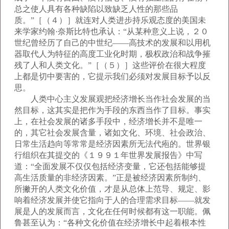
总之使人具有各种缺陷以致缺乏人性的那些品
质。”［（４）］就连对人类进步持乐观态度的美国未
来学家约翰·奈斯比特也承认：“从某种意义上说，２０
世纪曾经历了自己的中世纪——高技术的发展和以用机
器取代人为特征的高度工业化时期，极权政治和战争摧
残了人和人类文化。”［（５）］这些评价在很大程度
上都是切中要害的，它提示我们必须对发展目标予以反
思。
人类中心主义发展观把经济增长当作社会发展的当
然目标，这其实是把作为手段的东西当作了目标。事实
上，在社会发展的诸多手段中，经济增长并不是唯一
的，其它社会发展含量，诸如文化、环境、社会政治、
日常生活趋向等常常是经济因素所无法代疱的。世界银
行组织在其提交的《１９９１年世界发展报告》中写
道：“全面发展不仅仅包括经济变量，它还包括能够提
高生活质量的非经济因素。”正是被经济因素所制约、
所撇开的人类文化价值，才是从总体上范导、规定、影
响着经济发展并使它指向于人的合理需求目标——就发
展是人的发展而言，文化在任何时候都有这一职能。佩
鲁甚至认为：“各种文化价值在经济增长中起着根本性