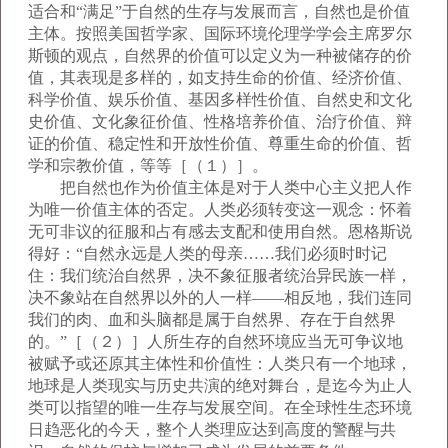
适合和“满足”于自然的生存与发展而言，自然也是价值
主体。按照美国哲学家、国际环境伦理学学会主席罗尔
斯顿的观点，自然界的价值可以定义为一种被储存的价
值，其表现是多样的，如支持生命的价值、经济价值、
科学价值、娱乐价值、基因多样性价值、自然史和文化
史价值、文化象征价值、性格培养价值、治疗价值、辩
证的价值、稳定性和开放性价值、尊重生命的价值、哲
学和宗教价值，等等［（１）］。
把自然也作为价值主体是对于人类中心主义把人作
为唯一价值主体的否定。人类必须转变这一观念：怀着
无可非议的征服和占有感去支配和使用自然。恩格斯说
得好：“自然永远是人类的母亲……我们必须时时记
住：我们统治自然界，决不象征服者统治异民族一样，
决不象站在自然界以外的人一样——相反地，我们连同
我们的肉、血和头脑都是属于自然界、存在于自然界
的。”［（２）］人所生存的自然环境应当无可争议地
被赋予或还原其主体性和价值性：人类只有一个地球，
地球是人类现实与历史共演的绝对舞台，是迄今为止人
类可以指望的唯一生存与发展空间。在全球性生态环境
日趋恶化的今天，整个人类理应达到高度的警醒与共