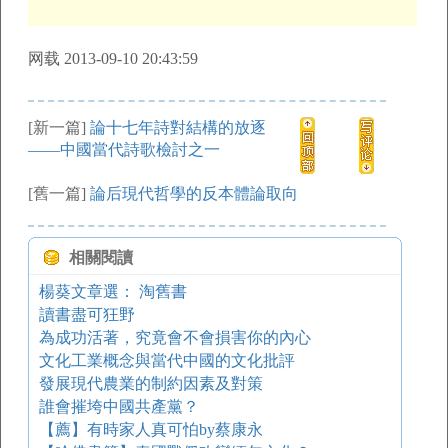
网载 2013-09-10 20:43:59
[新一篇]
論十七年詩對結構的放逐
——中國當代詩歌檢討之一
[舊一篇]
論后現代哲學的反本體論取向
相關閱讀
楊葵文章選： 淘舊書
讀書盡可狂野
為成功活著，究竟會不會損害你的內心
文化工業概念與當代中國的文化批評
發展現代農業的制約因素及對策
誰會摧垮中國共產黨？
【薦】有時家人真可怕by蔡康永