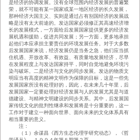
是经济的协调发展。没有全球范围内经济发展的普遍繁
荣，就不可能有某一国家或某一地区经济的长久发展，
那种经济大国主义、实则是通过占有别国经济的发展战
略是没有太大前途的。发达国家必须修正其高速经济增
长的发展模式，一方面给后发展国家提供更多的经济发
展机遇和援助，促进共同发展；另一方面，更多地承担
起他们本应承担主要责任的环境发展任务。对于大多数
后发展国家来说，经济发展仍是当务之急，他们应当抓
住机遇、开放改革、有效益、有质量地发展经济，尽早
在发展程度上与发达国家持平，同时自觉地避免环境污
染与破坏。二是经济与文化的同步发展。发达的物质文
明应当有高度的精神文明作为保障的目标，这是一些先
发展国家所没有处理好的，因此，在未来几十年里，后
发展国家一定要处理好经济发展与人的发展尤其是与道
德建设、与精神文明建设的同步关系。其中，后发展国
家传统文化的批判性继承和发展将是十分重要的，这一
工作对于建立一种面向世界、面向未来的文化体系具有
相当重要的意义。
注：
（１）余谋昌《西方生态伦理学研究动态》，《哲
学译丛》，１９９４年第５期第２页。