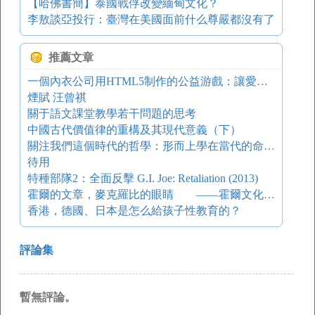
【哈佛書簡】泰國戰俘改變緬甸文化？
李敖談亞投行：臺灣在美國面前什么尊嚴都沒有了
推薦文章
一個內衣公司用HTML5制作的公益游戲：讓愛做主
煙賦 汪曾祺
關于語文課堂教學若干問題的思考
中國古代價值律的重構及其現代意義（下）
關注我們這個時代的哲學：形而上學在當代的命運筆談 形而上學的“真實”與形而上的“真實”
待用
特種部隊2：全面反擊 G.I. Joe: Retaliation (2013)
霍爾的文章，麥克羅比的眼睛 ——霍爾文化研究三大主題的評議
香港，德國、日本是怎么給孩子性教育的？
評論集
暫無評論。