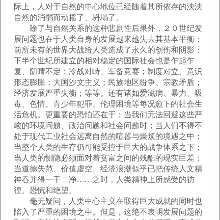
际上，人对于自然的中心地位已经随着其所依存的泱泱
自然的消弱而动摇了、坍塌了。
除了与自然关系的这种悲剧性后果外，２０世纪发
展问题也在于人类自身的发展越来越失去其基本平衡；
前所未有的世界大战给人类造成了永久的创伤和阴影；
下半个世纪所建立的相对稳定的国际社会也是乍起乍
复、阴晴不定：冷战对峙、军备竞赛；制度对立、意识
形态膨胀；大国沙文主义；民族地区纷争、宗教矛盾；
经济发展严重失衡；等等。还有诸如爱滋病、暴力、吸
毒、色情、青少年犯罪、伦理困境等每况愈下的社会生
活危机。更重要的恐怕还在于：当我们无法回避这些严
峻的环境问题、政治问题和社会问题时；当人们不得不
处于现代工业社会远离自然的喧嚣与燥烦的境遇之中；
当整个人类的生存仍可能受控于巨大的战争体系之下；
当人类的恻隐必须面对着贫富之间的残酷的现实巨差；
当道德失范、价值虚空、经济浪潮似乎已把传统人文精
神吞并得一干二净……之时，人类精神上所感受的彷
徨、恐慌和绝望。
毫无疑问，人类中心主义在取得巨大成就的同时也
陷入了严重的困境之中。但是，这绝不表明发展问题的