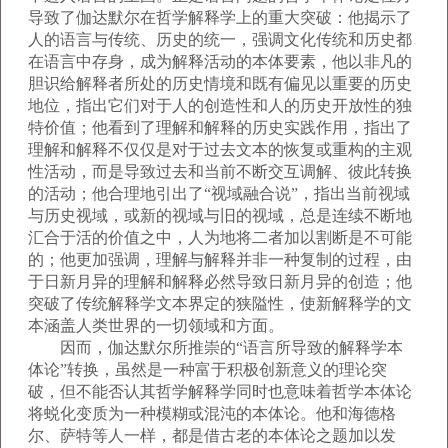
导致了伽达默尔在哲学解释学上的重大突破：他揭示了
人的语言与传统、历史的统一，强调文化传统和历史都
在语言中存身，成为解释活动的本体要素，他以非凡的
胆识给解释者所处的历史情境和既有偏见以重要的历史
地位，指出它们对于人的创造性和人的历史开放性的独
特价值；他看到了理解和解释的历史实践作用，指出了
理解和解释不仅仅是对于过去文本的恢复或重构的主观
性活动，而是导致过去和当前不断交互调解、彼此转换
的活动；他合理地引出了“视域融合说”，指出当前视域
与历史视域，或新的视域与旧的视域，总是连续不断地
汇合于活的价值之中，人为地将二者加以割断是不可能
的；他更加强调，理解与解释并非一种复制的过程，由
于日新月异的理解和解释必然导致日新月异的创造；他
突破了传统解释学文本界定的狭隘性，使新解释学的文
本涵盖人类世界的一切领域和方面。
因而，伽达默尔所推崇的“语言所导致的解释学本
体论”转换，虽然是一种富于积极创新意义的理论突
破，但不能否认其哲学解释学同时也意味着哲学本体论
将蜕化变质为一种模糊或混沌的本体论。他和海德格
尔、萨特等人一样，都是借古老的本体论之题加以发