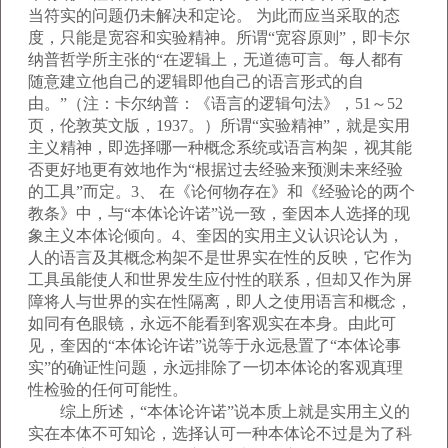
当符实的问题仍未解决和定论。 为此而应当采取的态
度，只能是宽容和实验精神。所谓“宽容原则”，即卡尔
纳普哲学所主张的“在逻辑上，无道德可言。每人都有
随意建立他自己的逻辑即他自己的语言形式的自
由。”（注：卡尔纳普：《语言的逻辑句法》，51～52
页，伦敦英文版，1937。）所谓“实验精神”，就是实用
主义精神，即选择哪一种概念系统或语言构架，视其能
否更好地更有效地作为“根据过去经验来预测未来经验
的工具”而定。3、 在《论何物存在》和《经验论的两个
教条》中，与“本体论许诺”说一致，奎因本人选择的现
象主义本体论倾向。4、奎因的实用主义认识论认为，
人的语言及其概念构架不是世界实在性的反映，它作为
工具虽能使人和世界发生应付性的联系，但却又作为屏
障将人与世界的实在性隔离，即人之使用语言和概念，
如同有色眼镜，永远不能看到客观实在本身。由此可
见，奎因的“本体论许诺”说等于永远悬置了“本体论事
实”的确证性问题，永远排除了一切本体论的客观真理
性检验的任何可能性。
综上所述，“本体论许诺”说本质上就是实用主义的
实在本体不可知论，选择认可一种本体论不过是为了科