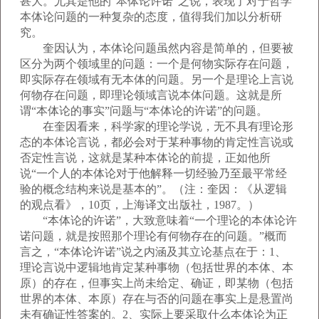
甚大。尤其是他的“本体论许诺”之说，表现了对于哲学
本体论问题的一种复杂的态度，值得我们加以分析研
究。
奎因认为，本体论问题虽然内容是简单的，但要被
区分为两个领域里的问题：一个是何物实际存在问题，
即实际存在领域有无本体的问题。另一个是理论上言说
何物存在问题，即理论领域言说本体问题。这就是所
谓“本体论的事实”问题与“本体论的许诺”的问题。
在奎因看来，科学家的理论学说，无不具有理论形
态的本体论言说，都必会对于某种事物的肯定性言说或
否定性言说，这就是某种本体论的前提，正如他所
说“一个人的本体论对于他解释一切经验乃至最平常经
验的概念结构来说是基本的”。（注：奎因：《从逻辑
的观点看》，10页，上海译文出版社，1987。）
“本体论的许诺”，大致意味着“一个理论的本体论许
诺问题，就是按照那个理论有何物存在的问题。”概而
言之，“本体论许诺”说之内涵及其立论基点在于：1、
理论言说中逻辑地肯定某种事物（包括世界的本体、本
原）的存在，但事实上尚未给定、确证，即某物（包括
世界的本体、本原）存在与否的问题在事实上是悬置尚
未有确证性答案的。2、实际上要采取什么本体论为正