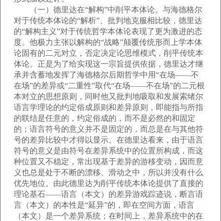
（一）德里达在“解构”中削平本体论。与海德格尔
对于传统本体论的“解析”、批判地克服相比较，德里达
的“解构主义”对于传统哲学本体论表现了更为激进的态
度。他极力主张以解构的“战略”颠覆传统形而上学本体
论固有的二元对立，否定决定论思维模式，削平传统本
体论。正是为了给实现这一宗旨提供依据，德里达才继
承并含蓄地发挥了海德格尔后期哲学中用“在场——不
在场”的差异或“二重性”取代“在场——不在场”的二元根
本对立的思想原则，同时他又批判地吸取和发展索绪尔
语言学理论的约定俗成原则和差异原则，即能指与所指
的联结是任意的，约定俗成的，而不是必然的和固定
的；语言符号的意义并不是固定的，而总是在与其他符
号的差异比较中才得以显示。在德里达看来，由于语言
符号的意义是由符号在差异系统中的位置所构成，而这
种位置又不稳定，常出现基于差异的游移变动，因而意
义也总是处于不断的漂移、滑动之中，所以并没有什么
优先地位。由此德里达为削平传统本体论提供了直接的
理论基石——语言（本文）的差异游戏踪迹说，断言语
言（本文）的本性是“延异”的，即在空间方面，语言
（本文）是一个差异系统；在时间上，差异系统中的在