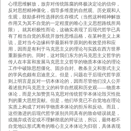
心理思维解放，放弃对传统陈腐的终极决定论的信仰，
反对思想精神僵化，倡导多维度的自然观、历史观和人
生观，鼓励多样性选择的生存模式（当然这种精神解放
作用又为其不自觉的一定程度的唯心主义思想路线所局
限）。就其积极性而论，这确实表现了后现代哲学已具
有了相当自觉的系统开放性思维品格，在某种意义上来
说，是对当今边缘科学最新科学原则的有效坚持和应
用，因而是有利于马克思主义的理论与实践在西方世界
重新振作的。同时，这对我们东方的马克思主义哲学的
传人在丰富和发展马克思主义哲学的物质本体论的理论
工作中破除思想僵化、固步自封、教条主义和形式主义
的学风也颇有启迪意义。但是，问题在于后现代哲学原
则上明言是反对一切本体论的，因而尽管他们没人公开
着述批判马克思主义的科学自然观和历史观——物质本
体论，而是大加赞赏马克思对传统哲学本体论毁灭性批
判的重大思想贡献。但是，他们毕竟已不自觉地在理论
实质上构成了对科学物质本体论的拒斥和反动。而且，
这些激进的后现代哲学派别共同具有的致命错误就是，
或抛弃或否定或不理解彻底的辩证法，所以，最终都不
自觉地以形式离奇的唯心主义本体论为归宿，具体表现