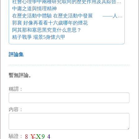
社會心理學中兩種研究取向的歷史作用及其綜合趨勢
中庸之道與情理精神
在歷史活動中體驗 在歷史活動中發展 ——人教版義務教育歷史課標實驗教材七年級“活動課”設計說明
郭襄 好像再看看十六歲哪年的煙花
阿其那和塞思黑究竟什么意思？
精子戰爭 場景5身懷六甲
評論集
暫無評論。
稱謂：
内容：
驗證：