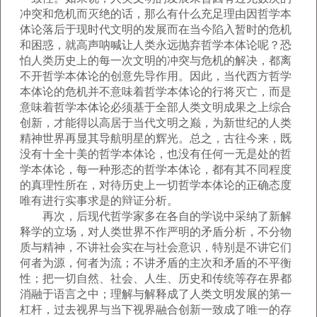
冲突和危机而灭绝的话，那么有什么充足理由因哲学本
体论落后于现时代文明的发展而在当今陷入暂时的危机
和困惑，就高声呐喊让人类永远抛弃哲学本体论呢？恐
怕人类历史上的每一次文明的冲突与危机的解决，都离
不开哲学本体论的创意先导作用。因此，当代西方哲学
本体论的危机并不意味着哲学本体论的行将灭亡，而是
意味着哲学本体论必须基于全部人类文明成果之上综合
创新，才能得以高居于当代文明之巅，为新世纪的人类
精神世界再显其导航明星的辉光。总之，古往今来，既
没有十全十美的哲学本体论，也没有任何一无是处的哲
学本体论，每一种形态的哲学本体论，都有其不同程度
的真理性所在，对待历史上一切哲学本体论的正确态度
唯有进行实事求是的辩证分析。
再次，后现代哲学家多在各自的学说中采纳了新解
释学的立场，对人类世界不作严明的矛盾分析，不分物
质与精神，不讲社会实在与社会意识，特别是不讲它们
何者为源，何者为流；不讲矛盾的主次和矛盾的不平衡
性；把一切自然、社会、人生、历史和传统等存在界都
消融于语言之中；理解与解释成了人类文明发展的第一
杠杆，过去视界与当下视界融合创新一致成了唯一的存