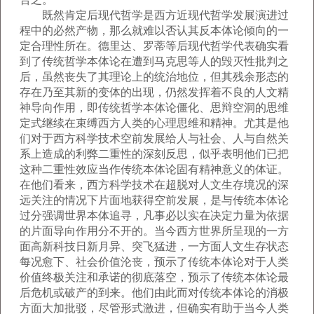
既然肯定后现代哲学是西方近现代哲学发展演进过
程中的必然产物，那么就难以否认其反本体论倾向的一
定合理性所在。德里达、罗蒂等后现代哲学代表确实看
到了传统哲学本体论在遭到马克思等人的毁灭性批判之
后，虽然丧失了其理论上的统治地位，但其残余形态的
存在乃至其新的变体的出现，仍然发挥着不良的人文精
神导向作用，即传统哲学本体论僵化、思辩空洞的思维
定式继续在束缚西方人类的心理思维和精神。尤其是他
们对于西方科学技术空前发展给人与社会、人与自然关
系上造成的利弊二重性的深刻反思，似乎表明他们已把
这种二重性效应当作传统本体论固有精神意义的体证。
在他们看来，西方科学技术在超脱对人文生存境况的深
远关注的情况下片面地获得空前发展，是与传统本体论
过分强调世界本体追寻，凡事必以实在决定力量为依据
的片面导向作用分不开的。当今西方世界所呈现的一方
面高新科技日新月异、突飞猛进，一方面人文生存状态
每况愈下、社会价值沦丧，预示了传统本体论对于人类
价值终极关注和承诺的彻底落空，预示了传统本体论最
后危机或破产的到来。他们由此而对传统本体论的消极
方面大加批驳，尽管形式激进，但确实有助于当今人类