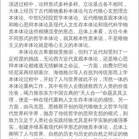
演进过程中，论辩形式多种多样、立论基点各不相同，
大体上经历了古代唯物素朴本体论与古代唯心玄想理念
本体论、中世纪经院哲学本体论、近代唯物直观本体论
和唯心思辩本体论及现代人文生存本体论和现代科学物
质本体论这些相继流变的形态。总体上来看，古往今来
不同形式的哲学本体论，就其根本性质来说，不是唯物
主义的本体论就是唯心主义的本体论。
本体论在古希腊很受推崇，但到了近代却受到了一
定程度的挑战，无论西方近代直观本体论，还是唯心思
辩本体论都难逃无情解体之命运。一方面，由费尔巴哈
经尼采再经胡塞尔、海德格尔等人在批判传统形而上学
本体论过程中，开始了人与世界彼此不分，浑然一体的
本体论重构工作，其中有些人企图拯救西方人类的价值
沦丧，竭力推崇东方中国古典的“天人合一”命题及其义
理，便是一种在现代重构人文生存本体论的感悟。另一
方面，由马克思、恩格斯开创的现代唯物主义哲学与现
代世界科学界，抛弃了传统哲学的思辩玄想的模式，则
致力立足于人类社会实践经验尤其是科学实验的顽强事
实，创建并维系着现代科学形态的物质本体论，总体上
阐明了人与世界、自然的历史与历史的自然之辩证的物