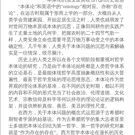
“本体论”和英语中的“ontology”相对应、亦称“存在
论”，在远古时期属于形而上学的一部分。大概自从人
类学会营建家园、开始定居生活之时，人类也就萌发了
对世间万物本原或本体的沉思，正像田间耕作的实践产
生了丈量土地的几何学、把握农时的二十四节气歌一
样，人类安身立命也需要寻觅万物万事动变之中的本体
确定性。几千年来，人类关于本体问题的沉思与索解确
实是一往情深，绞尽脑汁。
历史上的人类之所以在各个文明阶段都重视对哲学
本体论的研究，乃是由于本体论始终都是人类哲学体系
的立论基石，是最能体现哲学高度抽象概括性和远大普
遍性、最富于哲学意味的理论思维形态。本体论作为世
界观的理论体系的基准，在不同的历史时期，都以不同
的内容和不同的形式充当了社会政治、伦理道德、文化
艺术、宗教信仰及科学等何以持存的理论论证的逻辑构
架，并提供辨析真假、善恶、美丑的理性尺度。
在西方，关于本体问题的概念式运思源于古希腊时
期智者学派的始基说。作为古希腊哲学的集大志者亚里
士多德把本体论归结为第一哲学。第一哲学的研究对象
就是“作为存在的存在”。西方哲学本体论在漫长的历史