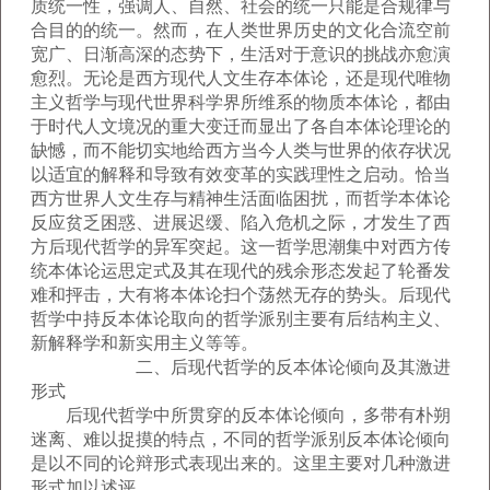
质统一性，强调人、自然、社会的统一只能是合规律与
合目的的统一。然而，在人类世界历史的文化合流空前
宽广、日渐高深的态势下，生活对于意识的挑战亦愈演
愈烈。无论是西方现代人文生存本体论，还是现代唯物
主义哲学与现代世界科学界所维系的物质本体论，都由
于时代人文境况的重大变迁而显出了各自本体论理论的
缺憾，而不能切实地给西方当今人类与世界的依存状况
以适宜的解释和导致有效变革的实践理性之启动。恰当
西方世界人文生存与精神生活面临困扰，而哲学本体论
反应贫乏困惑、进展迟缓、陷入危机之际，才发生了西
方后现代哲学的异军突起。这一哲学思潮集中对西方传
统本体论运思定式及其在现代的残余形态发起了轮番发
难和抨击，大有将本体论扫个荡然无存的势头。后现代
哲学中持反本体论取向的哲学派别主要有后结构主义、
新解释学和新实用主义等等。
二、后现代哲学的反本体论倾向及其激进
形式
后现代哲学中所贯穿的反本体论倾向，多带有朴朔
迷离、难以捉摸的特点，不同的哲学派别反本体论倾向
是以不同的论辩形式表现出来的。这里主要对几种激进
形式加以述评。