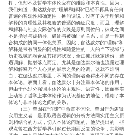
挥，但却不及哲学本体论应有的维度和本真性。因为，
我们知道，伽达默尔的“理解和解释”已经不再具有任何
普遍的客观性和确定性，换句话说，没有了关于理解和
解释的真理性及其检验的普适的确证尺度，而且，理解
和解释与社会实际创造的实践是原则同位的，彼此之间
不是指导与被指导、确证与被确证的关系，而是一种耦
合构成的协同一体化关系。因此，伽达默尔的“理解”和
解释是带有明显的随机性和随意性的，人的当下视域与
历史视域的融合及其结局状况，全由彼此既定缘份，遭
遇调解、抛射落点而定。尤其是伽达默尔确也流露过理
解和解释乃个人心灵的展示之类的论调。这就不难明
白，在伽达默尔那里，不同的理解者会得出不同的存在
本体论。表面上看，伽达默尔十分注重本体论的作用，
但由于他过分强调本体论的主观性、语言性，因而事实
上动摇了哲学上本体论作为认识基础的地位，模糊了本
体论与非本体论之间的关系。
（三）奎因在“许诺”中悬置本体论。奎因作为逻辑
实用主义者，是采取语言逻辑的分析方法同实用主义原
则相结合的方式，切入本体论问题的。他所提出的一些
观点曾在西方哲学界引起过长期而反复的论争，其影响