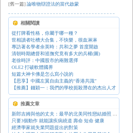
[舊一篇]
論唯物辯證法的當代啟蒙
相關閱讀
從打牌看性格，你屬于哪一種？
世相讀者吐槽大合集，不快樂，很血淋淋
專訪著名學者余英時：共和之夢 首度開啟
清朝時期總督和巡撫究竟有多大的兵權(圖)
老徐時評：中國股市的兩難選擇
OLE2 打破軟體國界
短篇大神卡佛是怎么寫小說的
【思享】中國左翼自由主義的“香港共識”
【推薦】錢穎一：我們的學校扼殺潛在的杰出人才
推薦文章
新郎吉姆與他的丈夫：最早的北美同性戀結婚照 鳳凰副刊
只要3個動作 就能讓疾病繞道 壽命 短命 健康
經濟學家就失業問題提出的對策