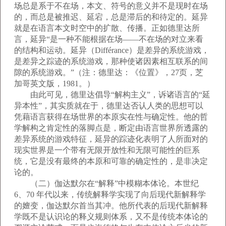
场总是系于不在场，本文、符号的意义并不是现时在场
的，而总是被推迟、延宕，总是滞后的和待定的。延异
就是在语言本文时空中的扩散、传播。正如德里达所
言，延异“是一种不能根据在场——不在场的对立来看
的结构和运动。延异（Différance）是差异的系统游戏，
是差异之踪迹的系统游戏，那种使诸因素相互联系的间
隙的系统游戏。”（注：德里达：《位置》，27页，芝
加哥英文版，1981。）
由此可见，德里达倡导“解构主义”，诉诸语言的“延
异本性”，其实质就在于，德里达否认人类的思想可以
凭藉语言获得在场世界的本原实在性与确定性。他的哲
学解构之肯定性的落脚点是，断定由语言世界所透露的
差异系统的游戏特征，延异的踪迹化表明了人所面对的
现实世界是一个带有无限开放性和无限可能性的巨系
统，它是没有最终的本原和可靠的确定性的，是非决定
论的。
（二）伽达默尔在“解释”中模糊本体论。本世纪
6、70 年代以来，传统解释学实现了向后现代新解释学
的嬗变，伽达默尔首当其冲。他所代表的后现代新解释
学既不是认识论的释义规则体系，又不是传统本体论的