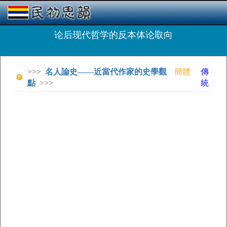
论后现代哲学的反本体论取向
>>>
名人論史——近當代作家的史學觀
簡體
傳
點
>>>
統