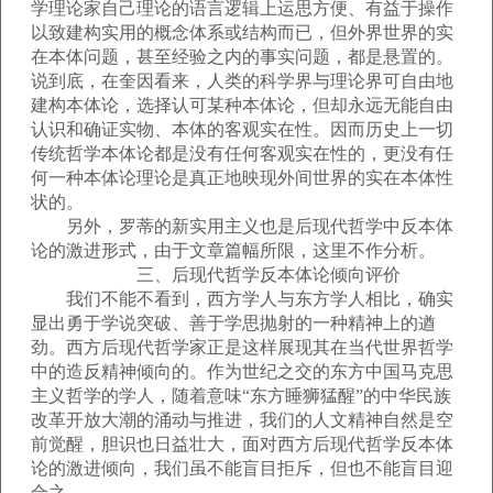
学理论家自己理论的语言逻辑上运思方便、有益于操作
以致建构实用的概念体系或结构而已，但外界世界的实
在本体问题，甚至经验之内的事实问题，都是悬置的。
说到底，在奎因看来，人类的科学界与理论界可自由地
建构本体论，选择认可某种本体论，但却永远无能自由
认识和确证实物、本体的客观实在性。因而历史上一切
传统哲学本体论都是没有任何客观实在性的，更没有任
何一种本体论理论是真正地映现外间世界的实在本体性
状的。
另外，罗蒂的新实用主义也是后现代哲学中反本体
论的激进形式，由于文章篇幅所限，这里不作分析。
三、后现代哲学反本体论倾向评价
我们不能不看到，西方学人与东方学人相比，确实
显出勇于学说突破、善于学思抛射的一种精神上的遒
劲。西方后现代哲学家正是这样展现其在当代世界哲学
中的造反精神倾向的。作为世纪之交的东方中国马克思
主义哲学的学人，随着意味“东方睡狮猛醒”的中华民族
改革开放大潮的涌动与推进，我们的人文精神自然是空
前觉醒，胆识也日益壮大，面对西方后现代哲学反本体
论的激进倾向，我们虽不能盲目拒斥，但也不能盲目迎
合之。