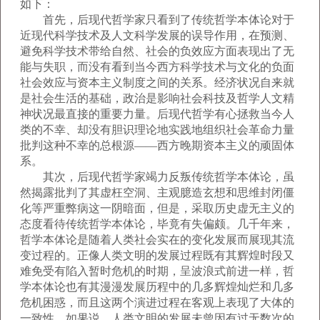
如下：
首先，后现代哲学家只看到了传统哲学本体论对于
近现代科学技术及人文科学发展的误导作用，在预测、
避免科学技术带给自然、社会的负效应方面表现出了无
能与失职，而没有看到当今西方科学技术与文化的负面
社会效应与资本主义制度之间的关系。经济状况自来就
是社会生活的基础，政治是影响社会科技及哲学人文精
神状况最直接的重要力量。后现代哲学有心拯救当今人
类的不幸、却没有胆识理论地实践地组织社会革命力量
批判这种不幸的总根源——西方晚期资本主义的顽固体
系。
其次，后现代哲学家竭力反叛传统哲学本体论，虽
然揭露批判了其虚枉空洞、主观臆造玄想和思维封闭僵
化等严重弊病这一阴暗面，但是，采取历史虚无主义的
态度看待传统哲学本体论，毕竟有失偏颇。几千年来，
哲学本体论是随着人类社会实在的变化发展而展现其流
变过程的。正像人类文明的发展过程既有其辉煌时段又
难免受有陷入暂时危机的时期，呈波浪式前进一样，哲
学本体论也有其漫漫发展历程中的几多辉煌灿烂和几多
危机困惑，而且这两个演进过程在客观上表现了大体的
一致性。如果说，人类文明的发展未曾因有过无数次的