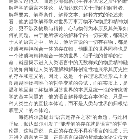
溯源立论范式，而是步海德格尔生存本体论之后尘的新
解释学的语言本体论。从伽达默尔关于理解和解释者、
解释要素、解释条件、解释文本、解释方式的论述来
看，他的哲学解释学对世界万事万物不作物质和精神划
分，更不涉及物质与精神、心与物何为本原及其关系如
何的问题。由于他所谈论的解释学的一切要素，都淹没
于人的语言之中，所以，他所言说的一切存在物，都是
物质与精神融合一体的存在物，他眼里的世界同样也是
一个物质与精神融合一体的世界，似乎他的哲学的使
命，就是揭示进入人类语言中的无数样式的物质精神融
合物如何通过人类的理解和解释创造性地展示其历史性
的存在和意义的。因此，这是一个在理论表述形式上企
图超越唯物与唯心的哲学变革的尝试，而在实质上，是
温和地回避了终极地回答世界的本原及统一性的传统哲
学的基本问题的，他的语言解释学生存本体论、只是一
种人类生存的直接本体论，而不是人类与世界的归根结
底意义上的本体论。
海德格尔曾提出“语言是存在之家”的命题，与此相
呼应，伽达默尔引发了“能理解的存在就是语言”的哲学
论题。这就是说，真正的存在无不具有语言的性质，无
不进入语言的王国。正是语言问题的哲学本体论定位方