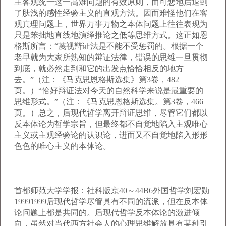
主客观统一这一高难问题的有效原则，而可悲地后退到
了肤浅的感性经验主义的直观方法。因而难怪他们在客
观真理问题上，世界万事万物之本体问题上往往表现为
只是笨拙地直线地演绎推论之低等思维方式。这正如恩
格斯所言：“蔑视辩证法是不能不受惩罚的。根据一个
老早就为大家所熟知的辩证法律，错误的思维一旦贯彻
到底，就必然走到和它的出发点恰恰相反的地方
去。”（注：《马克思恩格斯选集》第3卷，482
页。）“恰好辩证法对今天的自然科学来说是最重要的
思维形式。”（注：《马克思恩格斯选集。第3卷，466
页。）总之，后现代哲学离开辩证思维，尽管它们都以
反本体论为哲学宗旨，但最终都不自觉地陷入主观唯心
主义或主观经验论的认识论，进而又不自觉地陷入形形
色色的唯心主义的本体论。
首都师范大学学报：社科版京40～44B6外国哲学刘宏勋
19991999后现代哲学尽管具有不同的流派，但在反本体
论问题上都是共同的。后现代哲学反本体论的激进倾
向，虽然对当代西方社会人的心理思维解放具有某种引