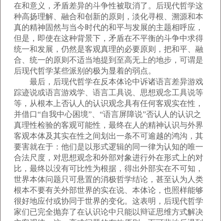
在和意义，矛盾差异的斗争性被取消了。后现代哲学这
种高扬理解、融合和创新的原则，淡化寻根、溯源和本
真的精神固然与当今时代的和平与发展的主题相呼应，
但是，即使在这种背景下，矛盾在不平衡的斗争中求得
统一和发展，仍然是客观真理的必要原则，把和平、融
合、统一的原则不适当地提到至高无上的地步，可谓是
后现代哲学某些派别的极为显着的弱点。
最后，后现代哲学在反本体论中诉诸语言差异游戏
踪迹说或语言游戏学、语言工具说、思想观念工具说等
等，从根本上否认人的认识观念具有任何客观实在性，
并借口“自我中心困境”、“语言屏障说”否认人的认识之
真理性检验的客观可能性，最终在人的精神认识与外界
客观本体及其实在性之间划出一条不可逾越的鸿沟，其
要害就在于：他们是以形式逻辑的同一律为认知的唯一
合法尺度，对思想观念和外部对象进行外在形式上的对
比，最终以没有可比性为根据，得出外部实在不可知，
世界本体问题只可悬置的消极哲学结论，甚至认为人类
根本不要有关外部世界的实在说、本体论，也照样能够
很好地应付或协同于世界的变化。这表明，后现代哲学
家们已完全抛弃了在认识论中只能以辩证思维方式解决