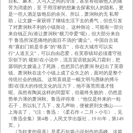
自私、麻木、人与人之间的冷淡，甚至有咀嚼他人的痛
苦为消遣的，至 于用淫秽的想象去探索别人的隐私，更
是一些人酒足饭饱后的余兴。所以，萧涧秋的无 私帮
助，让文嫂一家获得了继续生活下去的勇气，但也引发
了对萧涧秋不利的小镇舆论 。这种舆论，可能有一部分
来自钱正兴(谁让萧涧秋“横刀夺爱”呢)，但大部分来自
于 鲁迅所深恶痛绝的面目不清的“庸众”。中国自古就
有“寡妇门前是非多”的“格言” ，你在大城市可以实
行“人道主义”，可以自由恋爱，在芙蓉镇却必须遵守祖
宗创下的 规矩!在小说中，流言蜚语犹如风刀霜剑，把
孱弱的文嫂逼上了死路，也把异己的萧涧 秋赶出了芙蓉
镇。萧涧秋在这个小镇上成了众矢之的，面对的是整个
传统社会的挑战。 这简直就是一幅文明与愚昧的搏斗
图!在强大的传统文化的压力下，他不落荒而逃才怪
呢。虽然有陶岚这样的同盟军，但最终失败的，仍然是
势单力薄的萧涧秋。鲁迅评得准 ：“他仅是外来的一粒
石子，所以轧了几下，发几声响，便被挤到女佛山——
上海去了 。”(注：鲁迅：《柔石作＜二月＞小引》，见
《鲁迅全集》第4卷，人民文学出版社，19 81年，第149
页。)
《为奴隶的母亲》是柔石短篇小说创作的高峰。这篇