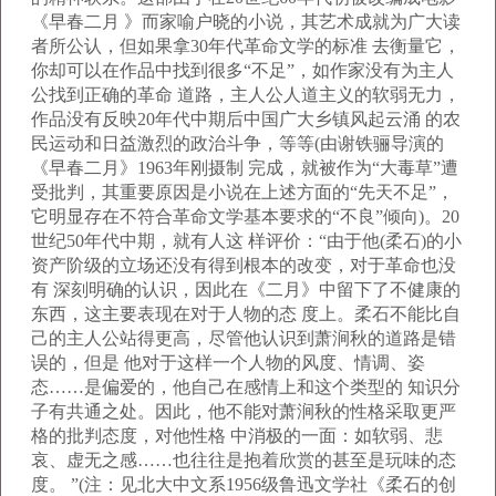
《早春二月 》而家喻户晓的小说，其艺术成就为广大读
者所公认，但如果拿30年代革命文学的标准 去衡量它，
你却可以在作品中找到很多“不足”，如作家没有为主人
公找到正确的革命 道路，主人公人道主义的软弱无力，
作品没有反映20年代中期后中国广大乡镇风起云涌 的农
民运动和日益激烈的政治斗争，等等(由谢铁骊导演的
《早春二月》1963年刚摄制 完成，就被作为“大毒草”遭
受批判，其重要原因是小说在上述方面的“先天不足”，
它明显存在不符合革命文学基本要求的“不良”倾向)。20
世纪50年代中期，就有人这 样评价：“由于他(柔石)的小
资产阶级的立场还没有得到根本的改变，对于革命也没
有 深刻明确的认识，因此在《二月》中留下了不健康的
东西，这主要表现在对于人物的态 度上。柔石不能比自
己的主人公站得更高，尽管他认识到萧涧秋的道路是错
误的，但是 他对于这样一个人物的风度、情调、姿
态……是偏爱的，他自己在感情上和这个类型的 知识分
子有共通之处。因此，他不能对萧涧秋的性格采取更严
格的批判态度，对他性格 中消极的一面：如软弱、悲
哀、虚无之感……也往往是抱着欣赏的甚至是玩味的态
度。 ”(注：见北大中文系1956级鲁迅文学社《柔石的创