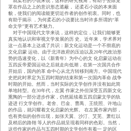
就柔石的小说来说，这样的研究视角，有助于去除笼
罩在作品之上的意识形态遮蔽， 还柔石小说的本来面
貌，使我们的阅读能更切近作者的创作初衷。同时，也
有助于揭示 ，为何柔石的小说要比当时许多所谓的“革
命文学”更有艺术魅力。
对于中国现代文学来说，这样的定位，让我们能够更
真实地认识和审视文学发展的历 史。近年来，学术界对
这一点基本上达成了共识：新文化运动是一个不彻底的
文化启蒙 运动。由于北洋政府的压迫以及20年代政治形
势的迅速变化，以《新青年》为中心的文 化启蒙运动在
五四反帝爱国运动之后就走向低潮，在第一次国共合作
开始后，国内的革 命中心从北方转移到南方。中国现代
史把此时界定为五四时期的结束和第一次国内革命 战争
时期的开始。然而，当时实际的文学创作并没有如此简
单地转型。在30年代，左翼 作家之外但深受五四新文化
熏陶的一部分进步作家，仍然延续着五四启蒙文学的轨
迹进 行文学创作。老舍、巴金、曹禺、王统照、许地山
的作品，就闪耀着文化启蒙的光辉。 在左翼作家内部，
也有类似的创作出现，如张天翼、沙汀、艾芜、萧红以
及稍后的路翎 等人的作品就呈现着同样的色彩。当然，
这些作家的作品与五四时期的文学创作有着一 定的区