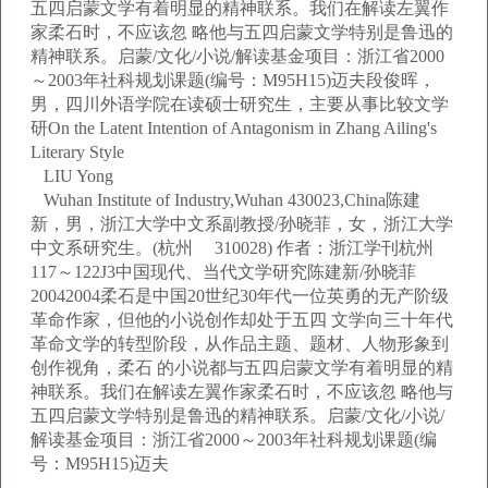
五四启蒙文学有着明显的精神联系。我们在解读左翼作
家柔石时，不应该忽 略他与五四启蒙文学特别是鲁迅的
精神联系。启蒙/文化/小说/解读基金项目：浙江省2000
～2003年社科规划课题(编号：M95H15)迈夫段俊晖，
男，四川外语学院在读硕士研究生，主要从事比较文学
研On the Latent Intention of Antagonism in Zhang Ailing's
Literary Style
LIU Yong
Wuhan Institute of Industry,Wuhan 430023,China陈建
新，男，浙江大学中文系副教授/孙晓菲，女，浙江大学
中文系研究生。(杭州 310028) 作者：浙江学刊杭州
117～122J3中国现代、当代文学研究陈建新/孙晓菲
20042004柔石是中国20世纪30年代一位英勇的无产阶级
革命作家，但他的小说创作却处于五四 文学向三十年代
革命文学的转型阶段，从作品主题、题材、人物形象到
创作视角，柔石 的小说都与五四启蒙文学有着明显的精
神联系。我们在解读左翼作家柔石时，不应该忽 略他与
五四启蒙文学特别是鲁迅的精神联系。启蒙/文化/小说/
解读基金项目：浙江省2000～2003年社科规划课题(编
号：M95H15)迈夫