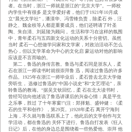
者。在当时，浙江一师就是浙江的“北京大学”。一师校
内学生中有很多 是文学爱好者，他们于1921年10月成
立“晨光文学社”，潘漠华、冯雪锋负责，除柔石 外，汪
静之、魏金枝等人都是重要成员，他们还聘请了叶圣
陶、朱自清、刘延陵为顾问 。生活和学习在这样的氛围
中，青年柔石与五四新文化运动的关系十分密切。虽然
当时 柔石一心想做学问家和文学家，对政治活动不怎么
热心，但以文学革命为中心的文化启 蒙运动对他的影响
应该是不言而喻的。
第二，鲁迅的身传言教。鲁迅与柔石同是浙东人，柔
石在浙江一师读书时就很崇拜鲁 迅，阅读过鲁迅的许多
作品。1925年在浙江一师毕业后，柔石曾去北京大学做
旁听生， 选修过鲁迅的“中国小说史”和“文艺理论”，亲
聆鲁迅的教诲。“据吴文钦回忆，柔 石在北大读书时，
曾经写信向他述说了鲁迅讲课后的兴奋心情：真是平生
之乐事，胜过 了十年寒窗!”(注：郑择魁、盛钟健：《柔
石的生平和创作》，第29页。)1928年柔石 离开宁海到
上海，不久就与鲁迅联系上了，他此后的文学创作与文
学活动，都在鲁迅的 关怀下进行。鲁迅自打发表《狂人
日记》后，在他的身边总是围绕着一些热爱他、崇拜 他