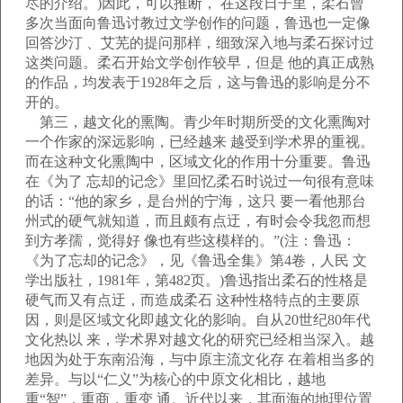
尽的介绍。)因此，可以推断， 在这段日子里，柔石曾
多次当面向鲁迅讨教过文学创作的问题，鲁迅也一定像
回答沙汀 、艾芜的提问那样，细致深入地与柔石探讨过
这类问题。柔石开始文学创作较早，但是 他的真正成熟
的作品，均发表于1928年之后，这与鲁迅的影响是分不
开的。
第三，越文化的熏陶。青少年时期所受的文化熏陶对
一个作家的深远影响，已经越来 越受到学术界的重视。
而在这种文化熏陶中，区域文化的作用十分重要。鲁迅
在《为了 忘却的记念》里回忆柔石时说过一句很有意味
的话：“他的家乡，是台州的宁海，这只 要一看他那台
州式的硬气就知道，而且颇有点迂，有时会令我忽而想
到方孝孺，觉得好 像也有些这模样的。”(注：鲁迅：
《为了忘却的记念》，见《鲁迅全集》第4卷，人民 文
学出版社，1981年，第482页。)鲁迅指出柔石的性格是
硬气而又有点迂，而造成柔石 这种性格特点的主要原
因，则是区域文化即越文化的影响。自从20世纪80年代
文化热以 来，学术界对越文化的研究已经相当深入。越
地因为处于东南沿海，与中原主流文化存 在着相当多的
差异。与以“仁义”为核心的中原文化相比，越地
重“智”，重商，重变 通。近代以来，其面海的地理位置