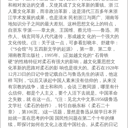
和相对发达的交通，又使其成了文化革新的重镇。浙 江
人重文化革新，而非政治革新，这是清代三百多年来浙
江学术发展的成果，也是清末 民初浙江与两广、湖南等
地知识分子之间的最大差别。这种思想文化上的特点，
自浙东 学派——章太炎、王国维、蔡元培——鲁迅、周
作人、钱玄同等人代代递传，形成越文 化的一个强大的
文化传统。(注：关于这一点，可参看彭晓丰、舒建华：
《“S会馆”与 五四新文学的起源》，第一章、第二章，
湖南教育出版社，1995年。)正如越文化的“ 石骨铁
硬”的性格特征对柔石有强大的影响，越文化重思想文
化革新的思路对柔石的影 响也是很大的。柔石在1928年
12月23日的日记中曾记载自己与鲁迅先生的谈话，他这
样 写到，“以后又谈起中国人素来没有信仰的，从来没
有宗教的战争，道士和和尚，会说 三教同源，哪里有什
么信仰。都是个人主义，要个人活下去就是。中国革命
之失败，就 在这一点。”(注：见北大中文系1956级鲁迅
文学社《柔石的创作》，转引自杨东标《 柔石二十
章》，第106页。)这一话题，显然是鲁迅从留学日本开
始就一直在思考的中国 国民性问题在第二个十年的继
续，即探讨如何在文化上改造中国社会。从柔石的日记