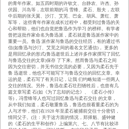
的青年作家。如五四时期的许钦文、台静农、许杰、孙
伏园、川岛等，左联前期的冯 雪锋、柔石、殷夫，左联
中后期的张天翼、沙汀、艾芜、巴金、胡风、萧红、萧
军等， 这些青年作家在成长过程中，都受到过鲁迅的关
心和帮助，他们也自觉把鲁迅作为学习 的榜样。有学者
曾把这批作家命名为鲁迅派，柔石就是鲁迅派作家中的
重要一员。鲁迅 派作家与鲁迅的交往经历，有的通过书
信(如鲁迅与沙汀、艾芜之间的着名文艺通信)， 更多的
是用回忆录的形式(鲁迅逝世后上述许多作家撰写了回忆
与鲁迅交往的文章)保存 了下来。然而鲁迅与柔石之间
因为交往密切，并无书信交流的必要，又因为柔石先于
鲁 迅逝世，他也不可能写下与鲁迅交往的回忆文章。幸
运的是，柔石写了有关日记，让我 们约略知道一些两人
交往的情况。另外，鲁迅在柔石壮烈牺牲后，也曾有几
篇文章写柔 石(如《为了忘却的记念》、《柔石小传》
等)，冯雪锋等人也写过回忆鲁迅与柔石交往 的文章，
从中我们知道，柔石敬重鲁迅，鲁迅也很看重柔石的为
人与才华，他们在1928 年至柔石被捕前交往十分密切，
情同父子。(注：关于这方面的情况，郑择魁、盛钟健
的《柔石的生平和创作》上编第六、七、八节有比较详