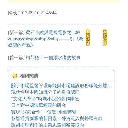
网载 2013-09-10 21:45:44
[新一篇]
柔石小說與電視電影之比較
&nbsp;&nbsp;&nbsp;&nbsp;——析《為
奴隸的母親》
[舊一篇]
柯菲德：一個溺水者的故事
相關閱讀
關于市場監督管理職能與市場建設服務職能分離的若干問題研究
現代性與中國知識分子的身份認同
“文化大革命”時期小說的創作隊伍
日本對中國法華經疏的研究
實現“深港合作” 促進“兩個轉變”
影響通貨膨脹的新因素：外資流入與外匯占款
論趙樹理創作的主題思路和審美取向