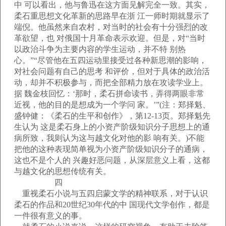
中 可以看出，他与鲁迅在这方面见解完全一致。其实，
柔石重思想文化革新的思路早在浙 江一师时期就显示了
端倪。他虽然来自农村，对当时的社会有十分强烈的改
革欲望，也 对俄国十月革命表示欢迎。但是，对“当时
以政治斗争为主要内容的学生运动，并不特 别热
心。”“尽管他在五四运动里接受过各种新思潮的影响，
对社会问题有自己的思考 和评价，但对于具体的政治活
动，却并不积极参与，而把全部精力放在攻读学业上。
据 魏金枝回忆：‘那时，柔石拼命读书，弄得两眼非常
近视，他的目的是想成为一个学问 家。’”(注：郑择魁、
盛钟健：《柔石的生平和创作》，第12-13页。郑择魁先
生认为 这是柔石身上的小资产阶级知识分子思想上的通
病所致，我则认为这与越文化对他的影 响有关。)不能
把他的这种表现简单视为小资产阶级知识分子的通病，
这也不是个人的 兴趣好恶问题，从深层意义上看，这都
与越文化的思想传统有关。
四
重视柔石小说与五四启蒙文学的精神联系，对于认识
柔石的作品和20世纪30年代的中 国现代文学创作，都是
一件很有意义的事。