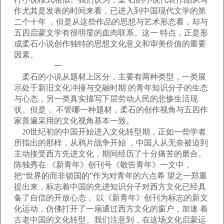
作尤其是发表的时间来看，已进入到中国现代文学的第
二个十年 ，但是从这些作品的思想与艺术形态看，却与
五四启蒙文学有很明显的血肉联系。这一 特点，正是形
成柔石小说创作独特的思想文化意义和审美价值的重要
因素。
一
柔石的小说从题材上区分，主要有两种类型，一类展
示处于新旧文化冲撞与交融时期 的青年知识分子的生态
与心态，另一类真实描写下层劳动人民的悲惨生活现
状。但是， 不管哪一种题材，柔石的创作视角与五四作
家普遍采用的文化视角基本一致。
20世纪初的中国开始进入文化转型期，正如一些学者
所指出的那样，从鸦片战争开始 ，中国人从无奈被迫到
主动接受西方先进文化，期间经历了十分痛苦的磨合。
陈独秀在 《新青年》创刊号《敬告青年》一文中，
把“世界的而非锁国的”作为对青年的六点希 望之一郑重
提出来，标志着中国的先进知识分子对西方文化已经具
备了自信的开放心态 。以《新青年》创刊为标志的新文
化运动，仿佛打开了一扇通过西方文化的窗户，加速 着
古老中国的文化转型。我们注意到，在这场文化启蒙运