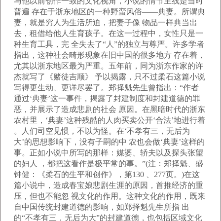
与他以前创作一致的文化视角，小说的情节主线是当时
普遍 存在于浙东地区的一种野蛮风俗——典妻。所谓典
妻，就是穷人为生活所迫，把妻子像 物品一样典当出
去，租借给他人生育孩子。在这一过程中，女性只是一
种生育工具，完 全失去了“人”的独立与尊严。许多学者
指出，这种社会畸形现象在旧中国的很多地方 存在着，
尤其以浙东地区最为严重。五年前，同为浙东作家的许
杰就写了《赌徒吉顺》 予以揭露，只不过柔石这篇小说
写得更生动、更详尽罢了。郑择魁先生曾指出：“作者
通过‘典妻’这一事件，揭露了封建制度和封建道德的罪
恶，并展示了造成悲剧的社会 原因。在黑暗时代的浙东
农村里，‘典妻’这种残酷的人肉买卖公开‘合法’地进行着
。人们司空见惯，不以为怪。在‘不孝有三，无后为
大’的思想影响下，没有子嗣的中 农也会做‘典妻’这样的
事。正如小说中所写的那样：媒婆、轿夫以及探头张望
的妇人 ，都把这看作是极平常的事。”(注：郑择魁、盛
钟健：《柔石的生平和创作》，第130 、277页。)在这
篇小说中，造成春宝娘悲剧生涯的原因，首推经济的重
压，但也不能忽 视文化的作用。这种文化的作用，既来
自中国传统封建道德的影响，如郑择魁先生所指 出
的“不孝有三，无后为大”的封建道德，也包括区域文化