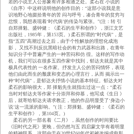
若的小说主人公形象有许多相通之处。柔石在 小说的
《自序》中这样说明他的创作目的：“这部小说我是意
识地野心地掇拾青年的苦 闷与呼号，凑合青年的贫穷与
忿恨，我想表现着‘时代病’的传染与紧张。”(注：转 引
自郑择魁、盛钟健：《柔石的生平和创作》，浙江文艺
出版社，1985年，第153页。) 柔石所谓的“时代病”，是
指“五四”高潮过去之后，由于个性解放的理想化成泡
影， 又找不到反抗黑暗社会的有力武器和出路，在青年
知识分子中普遍产生的一种苦闷和仿 徨。这样的写作动
机，我们可以在很多五四作家中找到，郁达夫就是其中
极具代表性的 一名作家。抒发主人公的苦闷情怀，表现
他们由此而生的颓废和变态的心理言行，从而 揭示出一
种“时代病”，是郁达夫抒情小说的基本特征。郁达夫对
柔石的影响很大，郑 择魁先生就指出过这一点：“柔石
当时对郁达夫等作家十分崇拜和仰慕，他写成《生日 》
后，就寄给郁达夫请求教正，他的作品明显受了‘身边小
说’这一流派的影响。”( 注：郑择魁、盛钟健：《柔石的
生平和创作》，第104页。)
柔石的另一部名着《二月》，虽然创作的时间要比
《旧时代之死》更晚，但仍然与五 四启蒙文学有着明显
的精神联系。这部由于在20世纪60年代初被改编成电影