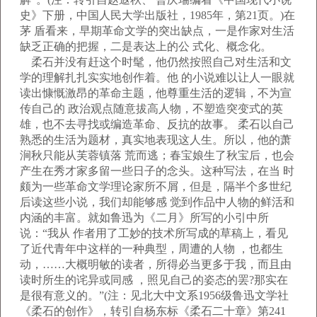
史》下册，中国人民大学出版社，1985年，第21页。)在
茅 盾看来，早期革命文学的突出缺点，一是作家对生活
缺乏正确的把握，二是表达上的公 式化、概念化。
柔石并没有赶这个时髦，他仍然按照自己对生活和文
学的理解扎扎实实地创作着。他 的小说难以让人一眼就
读出慷慨激昂的革命主题，他尊重生活的逻辑，不为宣
传自己的 政治观点随意拔高人物，不塑造突变式的英
雄，也不去寻找或编造革命、反抗的故事。 柔石以自己
熟悉的生活为题材，真实地表现这人生。所以，他的萧
涧秋只能从芙蓉镇落 荒而逃；春宝娘生了秋宝后，也会
产生在秀才家多留一些日子的念头。这种写法，在当 时
颇为一些革命文学理论家所不屑，但是，隔半个多世纪
后读这些小说，我们却能够感 觉到作品中人物的鲜活和
内涵的丰富。就如鲁迅为《二月》所写的小引中所
说：“我从 作者用了工妙的技术所写成的草稿上，看见
了近代青年中这样的一种典型，周遭的人物 ，也都生
动，……大概明敏的读者，所得必当更多于我，而且由
读时所生的诧异或同感 ，照见自己的姿态的罢?那实在
是很有意义的。”(注：见北大中文系1956级鲁迅文学社
《柔石的创作》，转引自杨东标《柔石二十章》第241