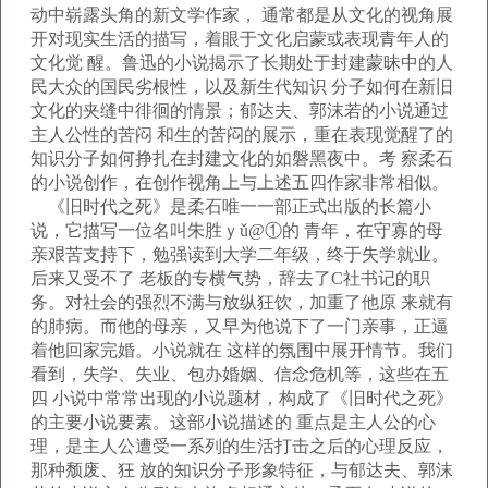
动中崭露头角的新文学作家， 通常都是从文化的视角展
开对现实生活的描写，着眼于文化启蒙或表现青年人的
文化觉 醒。鲁迅的小说揭示了长期处于封建蒙昧中的人
民大众的国民劣根性，以及新生代知识 分子如何在新旧
文化的夹缝中徘徊的情景；郁达夫、郭沫若的小说通过
主人公性的苦闷 和生的苦闷的展示，重在表现觉醒了的
知识分子如何挣扎在封建文化的如磐黑夜中。考 察柔石
的小说创作，在创作视角上与上述五四作家非常相似。
《旧时代之死》是柔石唯一一部正式出版的长篇小
说，它描写一位名叫朱胜ｙǔ@①的 青年，在守寡的母
亲艰苦支持下，勉强读到大学二年级，终于失学就业。
后来又受不了 老板的专横气势，辞去了C社书记的职
务。对社会的强烈不满与放纵狂饮，加重了他原 来就有
的肺病。而他的母亲，又早为他说下了一门亲事，正逼
着他回家完婚。小说就在 这样的氛围中展开情节。我们
看到，失学、失业、包办婚姻、信念危机等，这些在五
四 小说中常常出现的小说题材，构成了《旧时代之死》
的主要小说要素。这部小说描述的 重点是主人公的心
理，是主人公遭受一系列的生活打击之后的心理反应，
那种颓废、狂 放的知识分子形象特征，与郁达夫、郭沫