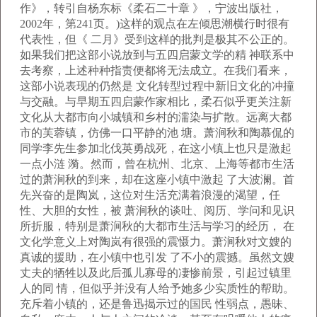
作》，转引自杨东标《柔石二十章 》，宁波出版社，
2002年，第241页。)这样的观点在左倾思潮横行时很有
代表性，但《 二月》受到这样的批判是极其不公正的。
如果我们把这部小说放到与五四启蒙文学的精 神联系中
去考察，上述种种指责便都将无法成立。在我们看来，
这部小说表现的仍然是 文化转型过程中新旧文化的冲撞
与交融。与早期五四启蒙作家相比，柔石似乎更关注新
文化从大都市向小城镇和乡村的濡染与扩散。远离大都
市的芙蓉镇，仿佛一口平静的池 塘。萧涧秋和陶慕侃的
同学李先生参加北伐英勇战死，在这小镇上也只是激起
一点小涟 漪。然而，曾在杭州、北京、上海等都市生活
过的萧涧秋的到来，却在这座小镇中激起 了大波澜。首
先兴奋的是陶岚，这位对生活充满着浪漫的渴望，任
性、大胆的女性，被 萧涧秋的谈吐、阅历、学问和见识
所折服，特别是萧涧秋的大都市生活与学习的经历， 在
文化学意义上对陶岚有很强的震慑力。萧涧秋对文嫂的
真诚的援助，在小镇中也引发 了不小的震撼。虽然文嫂
丈夫的牺牲以及此后孤儿寡母的凄惨前景，引起过镇里
人的同 情，但似乎并没有人给予她多少实质性的帮助。
充斥着小镇的，还是鲁迅揭示过的国民 性弱点，愚昧、