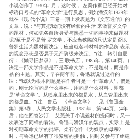
小说创作于1930年1月，这时候， 左翼作家已经开始对
标语口号式的“革命文学”进行反思，例如潘汉年1929年
就在《现 代小说》三卷一期上发表题为《文艺通信》的
文章，说：“与其把我们没有经验的生活 来做普罗文学
的题材，何如凭各自所身受与熟悉一切的事物来做题材
呢?至于是不是普 罗文学，不应当狭隘的只认定是否以
普罗生活为题材而决定，应当就各种材料的作品所 表示
的观念形态是否属于无产阶级来决定。”(注：转引自夏
衍：《懒寻旧梦录》，三 联书店，1985年，第140页。)
决定一部文学作品是不是革命文学，不是题材，而是作
品 的主题。其实，早在两年前，鲁迅就说过这样的
话：“我以为根本问题是在作者可是一 个‘革命人’，倘是
的，则无论写的是什么事件，用的是什么材料，即都
是‘革命文学 ’。从喷泉里出来的都是水，从血管里出来
的都是血。”(注：鲁迅：《革命文学》， 见《鲁迅全
集》第3卷，人民文学出版社，1981年，第544页。)4年
后，他在回答沙汀、 艾芜关于小说题材的提问时，又一
次表达了同样的看法。鲁迅与潘汉年的观点，实际上 是
对初期革命文学的批评。柔石创作《为奴隶的母亲》
时，与鲁迅已经有了很紧密的接 触，同时又参与了组建