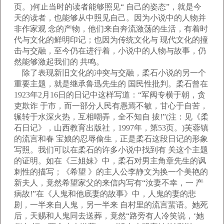
页。)何止当时的读者能够照见“ 自己的姿态”，就是今
天的读者，也能够从中照见自己。因为小说中的人物并
非作家观 念的产物，他们来自奔流激荡的生活，有着时
代与文化的鲜明印记；也因为传统文化与 现代文化的撞
击与交融，至今仍在进行着，小说中的人物与故事，仍
然能够激起我们的 共鸣。
除了表现新旧文化的冲突与交融，柔石小说的另一个
重要主题，就是继承鲁迅先生的 国民性批判。柔石曾在
1923年2月16日的日记中这样写道：“军阀专横于朝，贪
吏欺诈 于市，而一部分人民有愚焉不敏，甘心于自苦，
辗转于水深火热，互相嘲弄，全不知自 拔!”(注：见《柔
石日记》，山西教育出版社，1997年，第53页。)芙蓉镇
的流言和春 宝娘的忍辱偷生，正是柔石这段日记的形象
写照。我们可以在柔石的许多小说中找到有 关这个主题
的证明。如在《三姐妹》中，柔石对男主角章先生的讽
刺性的描写；《希望 》的主人公李静文为换一个美艳的
新夫人，竟然希望家父的来信内写有“汝妻不幸，一 产
病故!”在《人鬼和他底妻的故事》中，人鬼的妻的悲
剧，一半来自人鬼，另一半来 自村里的流言蜚语。她死
后，天赐和人鬼同去送葬，竟然“路旁有人冷笑说，‘她