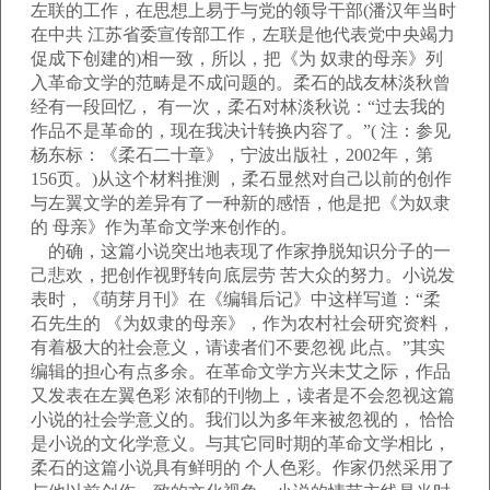
左联的工作，在思想上易于与党的领导干部(潘汉年当时
在中共 江苏省委宣传部工作，左联是他代表党中央竭力
促成下创建的)相一致，所以，把《为 奴隶的母亲》列
入革命文学的范畴是不成问题的。柔石的战友林淡秋曾
经有一段回忆， 有一次，柔石对林淡秋说：“过去我的
作品不是革命的，现在我决计转换内容了。”( 注：参见
杨东标：《柔石二十章》，宁波出版社，2002年，第
156页。)从这个材料推测 ，柔石显然对自己以前的创作
与左翼文学的差异有了一种新的感悟，他是把《为奴隶
的 母亲》作为革命文学来创作的。
的确，这篇小说突出地表现了作家挣脱知识分子的一
己悲欢，把创作视野转向底层劳 苦大众的努力。小说发
表时，《萌芽月刊》在《编辑后记》中这样写道：“柔
石先生的 《为奴隶的母亲》，作为农村社会研究资料，
有着极大的社会意义，请读者们不要忽视 此点。”其实
编辑的担心有点多余。在革命文学方兴未艾之际，作品
又发表在左翼色彩 浓郁的刊物上，读者是不会忽视这篇
小说的社会学意义的。我们以为多年来被忽视的， 恰恰
是小说的文化学意义。与其它同时期的革命文学相比，
柔石的这篇小说具有鲜明的 个人色彩。作家仍然采用了