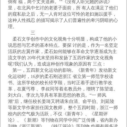
倒有 福，两个丈夫送葬。’”《没有人听完她的诉说》
里，在北风中乞讨的老婆子面前，所 有人在满足了他们
的窥私欲之后，无一人肯对这位可怜的老妇施以援手，
这种人性残忍 的描写揭示了人们普遍性的卑污阴暗的心
理。
三
柔石文学创作中的文化视角十分明显，构成了他的小
说思想与艺术的基本特点。要探 讨的是，作为一名坚定
活跃的左翼作家，柔石如何能够在革命文学逐渐成为主
流文学的 20年代末坚持和发扬了五四作家的文化视角
呢?我们认为，造成这种创作现象的原因有 三点：
第一，五四新文化运动的影响。《新青年》发动新文
化运动时，16岁的柔石刚进浙江 省立第一师范学校读
书。这所学校的校长经亨颐，当时正着手进行教学改
革，在夏丐尊 、李叔同等着名教员外，增聘了陈望道、
刘大白、李次九等具有革新思想的教员。“一 师风
潮”后，继任校长姜琦又聘请朱自清、俞平伯、刘延陵
等新文学作家担任国文教师 。整个五四时期，浙江一师
校内的空气极为活跃，不仅《新青年》、《星期评
论》、《 新潮》等刊物在同学中间广泛传播，省内新办
刊物《浙江新潮》、《钱江评论》等刊物 也拥有很多读