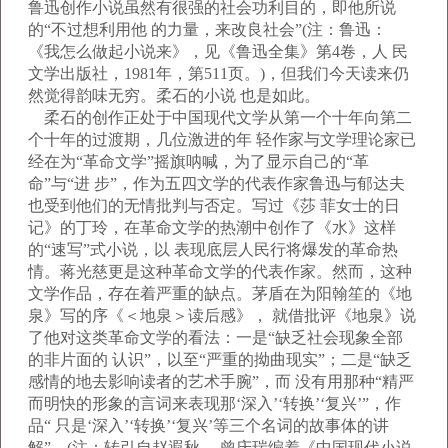
鲁迅创作小说虽然有很强的社会功利目的，即他所说
的“不过想利用他 的力量，来改良社会”(注：鲁迅：
《我怎么做起小说来》，见《鲁迅全集》第4卷，人 民
文学出版社，1981年，第511页。)，但我们今天读来仍
然觉得韵味无穷。柔石的小说 也是如此。
柔石的创作正处于中国现代文学从第一个十年向第二
个十年的过渡期，几位激进的年 轻作家与文学理论家已
经在为“革命文学”摇旗呐喊，为了显示自己的“革
命”与“进 步”，作为五四文学的代表作家鲁迅与郁达夫
也受到他们的无情批判与否定。写过《莎 菲女士的日
记》的丁玲，在革命文学的热潮中创作了《水》这样
的“速写”式小说，以 表现底层人民行将爆发的革命热
情。蒋光慈更是这种革命文学的代表作家。然而，这种
文学作品，存在着严重的缺点。茅盾在为阳翰笙的《地
泉》写的序《＜地泉＞读后感》， 就借批评《地泉》说
了他对这类革命文学的看法：一是“缺乏社会现象全部
的非片面的 认识”，以至“严重的拗曲现实”；二是“缺乏
感情的地去影响读者的艺术手腕”，而 没有用那种“精严
而明快的形象的言词来表现那‘深入’‘转换’‘复兴’”，作
品“ 只是‘深入’‘转换’‘复兴’等三个名词的故事体的讲
解”。(注：转引自赵遐秋、 曾庆瑞编着《中国现代小说