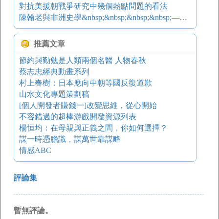
對抗美援朝戰爭研究中幾個熱點問題的看法
陳翰老與非洲史學&nbsp;&nbsp;&nbsp;&nbsp;——悼念我的老師陳翰笙
推薦文章
節約與勤勉是人類兩個名醫 人物春秋
蔡志忠經典動畫系列
村上春樹：日本應向中朝等國反復道歉
山水文化專題策劃稿
[個人開發者賺錢一]改變思維，從心開始
不容錯過的超棒游戲開發資源列表
楊恒均：在母親與正義之間，你如何選擇？
謀一時憑膽識，謀萬世靠謀略
情感ABC
評論集
暫無評論。