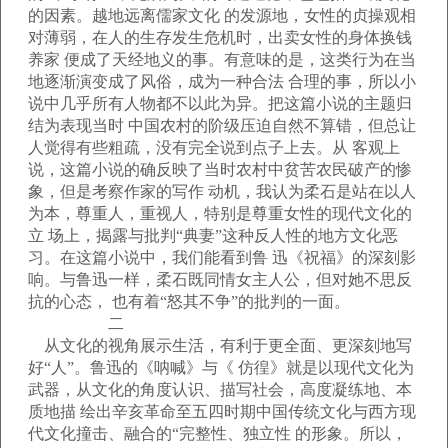
的因素。越地远离儒家文化 的发源地，女性的贞操观相
对薄弱，在人的生存发生危机时，出卖女性的身体换钱
养家 便成了天经地义的事。有意味的是，这类行为在当
地逐渐演变成了风俗，成为一种合法 合理的事，所以小
说中几乎所有人物都不以此为异。把这篇小说的主题归
结为表现当时 中国农村的阶级压迫自然不算错，但总让
人觉得有些粗疏，没有完全说到点子上去。从 客观上
说，这篇小说的确反映了当时农村中贫苦农民破产的惨
象，但是考察作家的写作 动机，我认为柔石是站在以人
为本，尊重人，重视人，特别是尊重女性的现代文化的
立 场上，揭露与批判“典妻”这种反人性的地方文化恶
习。在这篇小说中，我们能看到鲁 迅《祝福》的深刻影
响。与鲁迅一样，柔石既同情女主人公，但对她不思反
抗的心态， 也有着“怒其不争”的批判的一面。
二
从文化的视角展示生活，有利于更全面、更深刻地写
好“人”。鲁迅的《呐喊》与《 仿徨》就是以现代文化为
武器，从文化的角度认识、描写社会，高度凝练地、本
质地描 绘出辛亥革命至五四时期中国传统文化与西方现
代文化撞击、融合的“完整性、独立性 的形象。所以，