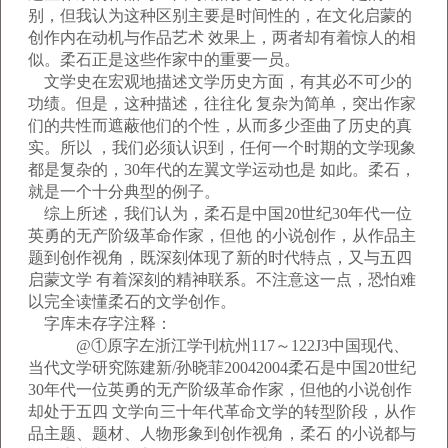
别，但我认为这种区别主要是时间性的，在文化启蒙的
创作内在动机与作品艺术 效果上，两者却有着惊人的相
似。柔石正是这些作家中的重要一员。
文学史在宏观地描述文学历史方面，有其必不可少的
功绩。但是，这种描述，往往化 复杂为简单，突出作家
们的共性而遮蔽他们的个性，从而多少歪曲了历史的真
实。所以 ，我们必须认识到，任何一个时期的文学现象
都是复杂的，30年代的左翼文学运动也是 如此。柔石，
就是一个十分典型的例子。
综上所述，我们认为，柔石是中国20世纪30年代一位
英勇的无产阶级革命作家，但他 的小说创作，从作品主
题到创作视角，既深刻体现了新的时代特点，又与五四
启蒙文学 有着深刻的精神联系。不注意这一点，恐怕难
以完全读懂柔石的文学创作。
字库未存字注释：
@①原字左浙江学刊杭州117～122J3中国现代、
当代文学研究陈建新/孙晓菲20042004柔石是中国20世纪
30年代一位英勇的无产阶级革命作家，但他的小说创作
却处于五四 文学向三十年代革命文学的转型阶段，从作
品主题、题材、人物形象到创作视角，柔石 的小说都与