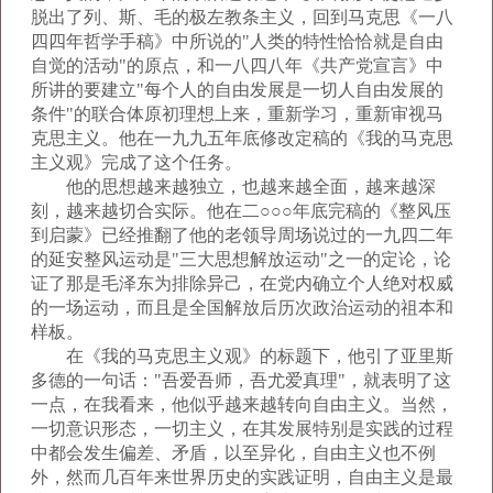
脱出了列、斯、毛的极左教条主义，回到马克思《一八
四四年哲学手稿》中所说的"人类的特性恰恰就是自由
自觉的活动"的原点，和一八四八年《共产党宣言》中
所讲的要建立"每个人的自由发展是一切人自由发展的
条件"的联合体原初理想上来，重新学习，重新审视马
克思主义。他在一九九五年底修改定稿的《我的马克思
主义观》完成了这个任务。
他的思想越来越独立，也越来越全面，越来越深
刻，越来越切合实际。他在二○○○年底完稿的《整风压
到启蒙》已经推翻了他的老领导周场说过的一九四二年
的延安整风运动是"三大思想解放运动"之一的定论，论
证了那是毛泽东为排除异己，在党内确立个人绝对权威
的一场运动，而且是全国解放后历次政治运动的祖本和
样板。
在《我的马克思主义观》的标题下，他引了亚里斯
多德的一句话："吾爱吾师，吾尤爱真理"，就表明了这
一点，在我看来，他似乎越来越转向自由主义。当然，
一切意识形态，一切主义，在其发展特别是实践的过程
中都会发生偏差、矛盾，以至异化，自由主义也不例
外，然而几百年来世界历史的实践证明，自由主义是最