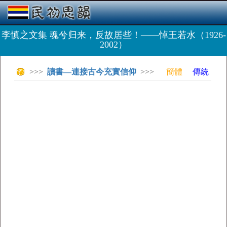
李慎之文集 魂兮归来，反故居些！——悼王若水（1926-
2002）
>>>
讀書—連接古今充實信仰
>>>
簡體
傳統