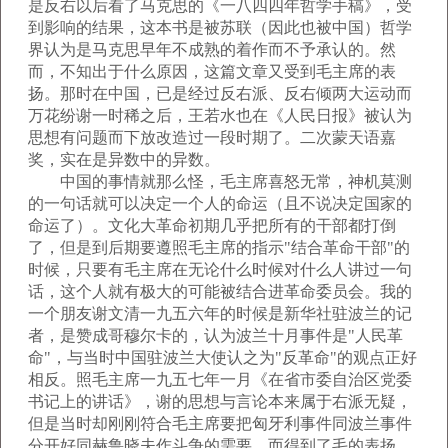
是反右以后看了马克思的《一八四四年哲学手稿》，受
到影响的结果，这本书是被苏联（因此也被中国）哲学
界认为是马克思早年不成熟的着作而不予承认的。然
而，不知出于什么原因，这篇文章又受到毛主席的表
扬。那时在中国，已是经过反右派、反右倾两大运动而
万花纷谢一时稀之后，王若水也在《人民日报》被认为
思想有问题而下放改造过一段时期了。二次蒙天语嘉
奖，实在是异数中的异数。
中国的事情就那么怪，毛主席喜怒无常，神机莫测
的一句话就可以决定一个人的命运（且不说决定国家的
命运了）。文化大革命初期几乎把所有的干部都打倒
了，但是到后期要遵照毛主席的指示"结合革命干部"的
时候，只要有毛主席在无论什么时候对什么人讲过一句
话，这个人就有极大的可能被结合进革命委员会。我的
一个朋友谢文清一九五六年的时候是新华社驻波兰的记
者，是赞成哥穆尔卡的，认为波兰十月事件是"人民革
命"，与当时中国驻波兰大使认之为"反革命"的观点正好
相反。照毛主席一九五七年一月《在省市委自治区党委
书记上的讲话》，谢的思想与言论本来属于右派无疑，
但是当时却刚刚符合毛主席要把匈牙利事件同波兰事件
分开好同赫鲁晓夫作斗争的需要，而得到了毛的表扬，