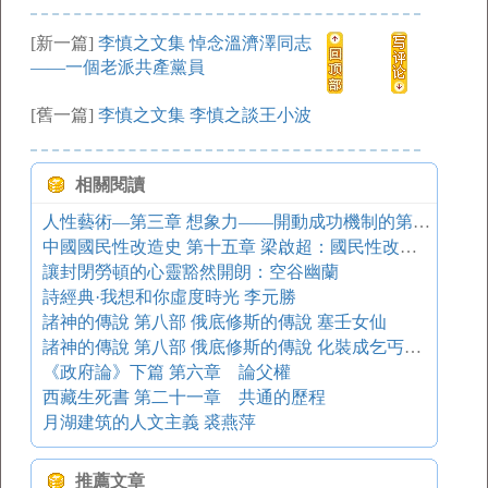
[新一篇]
李慎之文集 悼念溫濟澤同志
——一個老派共產黨員
[舊一篇]
李慎之文集 李慎之談王小波
相關閱讀
人性藝術—第三章 想象力——開動成功機制的第一把鑰匙
中國國民性改造史 第十五章 梁啟超：國民性改造的奠基人
讓封閉勞頓的心靈豁然開朗：空谷幽蘭
詩經典·我想和你虛度時光 李元勝
諸神的傳說 第八部 俄底修斯的傳說 塞壬女仙
諸神的傳說 第八部 俄底修斯的傳說 化裝成乞丐的俄底修斯來到大廳
《政府論》下篇 第六章 論父權
西藏生死書 第二十一章 共通的歷程
月湖建筑的人文主義 裘燕萍
推薦文章