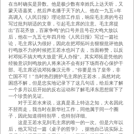
在当时确实是异数。他是极少数有幸姓氏上达天听，又
蒙天语嘉奖，然后声名播于天下的人。他在一九五○年
高调入《人民日报》理论部工作后，响应毛主席的号召
写过批判胡适的文章，引起毛主席的注意。毛主席提
出"百花齐放，百家争鸣"的口号并且号召大鸣大放以
后，他在一九五七年四月给《人民日报》写过一篇社
论，毛主席认为很好，因此在把邓拓叫去狠狠批评他执
行鸣放不力的时候把王若水也叫了去，当面称赞，以反
衬邓拓不搞大鸣大放是"死人办报"。其实邓拓是凭他的
经验意识到鸣放的人将来决不会有好下场而存心保护干
部。毛主席还说邓拓像汉元帝，"你要是当了皇帝，非
亡国不可！"当时热烈拥护毛主席的王若水，虽然对此
困惑不解，但是忠实地记录下了这几句话，给后来了解
一个多月以后开始的反右运动和了解毛泽东思想留下了
一个珍贵的见证。
对于王若水来说，这真是圣上特达之知，大名因此
不胫而走，我当时在新华社工作，同他属于同一个圈
子，因此知道得特别早，也特别详细。
这是王若水见到毛主席的唯一的一次。但是六年以
后，他又写过一篇《桌子的哲学》，据他自己说实际上