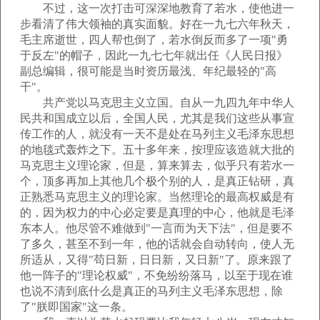
不过，这一次打击可深深地教育了若水，使他进一
步看清了伟大领袖的真实面貌。好在一九七六年秋天，
毛主席逝世，四人帮也倒了，若水倒反而多了一项"勇
于反左"的帽子，因此一九七七年就出任《人民日报》
副总编辑，很可能是当时资历最浅、年纪最轻的"高
干"。
共产党以马克思主义立国。自从一九四九年中华人
民共和国成立以后，全国人民，尤其是我们这些从事宣
传工作的人，就没有一天不是处在马列主义毛泽东思想
的地毯式轰炸之下。五十多年来，按理应该造就大批的
马克思主义理论家，但是，算来算去，似乎只有若水一
个，顶多再加上其他几个极个别的人，是真正钻研，真
正熟悉马克思主义的理论家。当然理论的最高权威是有
的，因为权力的中心必定要是真理的中心，他就是毛泽
东本人。他尽管不难做到"一言而为天下法"，但是要不
了多久，甚至不到一年，他的话就会自动转向，使人无
所适从，又得"苟日新，日日新，又日新"了。原来跟了
他一阵子的"理论权威"，不免纷纷落马，以至于现在谁
也说不清到底什么是真正的马列主义毛泽东思想，除
了"朕即国家"这一条。