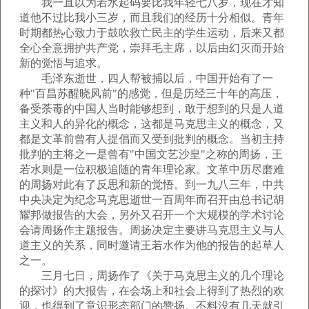
我一直以为若水起码要比我年轻七八岁，现在才知
道他不过比我小三岁，而且我们的经历十分相似。青年
时期都热心致力于鼓吹救亡民主的学生运动，后来又都
全心全意拥护共产党，崇拜毛主席，以后由幻灭而开始
新的觉悟与追求。
毛泽东逝世，四人帮被捕以后，中国开始有了一
种"百昌苏醒晓风前"的感觉，但是历经三十年的高压，
备受荼毒的中国人当时能够想到，敢于想到的只是人道
主义和人的异化的概念，这都是马克思主义的概念，又
都是文革前曾有人提倡而又受到批判的概念。当初主持
批判的主将之一是曾有"中国文艺沙皇"之称的周扬，王
若水则是一位积极追随的青年理论家。文革中历尽磨难
的周扬对此有了反思和新的觉悟。到一九八三年，中共
中央决定为纪念马克思逝世一百周年而召开由总书记胡
耀邦做报告的大会，另外又召开一个大规模的学术讨论
会请周扬作主题报告。周扬决定主要讲马克思主义与人
道主义的关系，同时邀请王若水作为他的报告的起草人
之一。
三月七日，周扬作了《关于马克思主义的几个理论
的探讨》的大报告，在会场上和社会上得到了热烈的欢
迎，也得到了意识形态部门的赞扬。不料没有几天就引