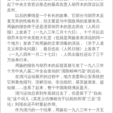
起了中央主管意识形态的最高负责人胡乔木的异议以至
反对。
以后的事情是一个长长的故事。它部分与胡乔木反
复无常的性格有关，但主要是与中国政局的发展有关。
周扬的报告终于还是违背胡乔木的意志而在《人民日
报》上发表了（一九八三年三月十六日）。十个月以后
胡乔木在中央党校大礼堂（也就是周扬发表演说的同一
个地方）发表了给周扬的文章消毒的演说，《关于人道
主义和异化问题》，最后也在《人民日报》上发表了
（一九八四年一月二十七日），人民出版社还出了三千
万份单行本。
周扬的报告与胡乔木的反驳直接引发了一九八三年
十月中央八届二中全会发动的"清除精神污染"的运动。
在清污运动展开的过程中，地方党委和公安系统把
它和黄色报刊、淫秽活动、非法组织，甚至披肩发、超
短裙……连系了起来，整个中国闹得沸反盈天。
清污运动总算到年底就过去了，但是留下了"自由
化"这个词儿（其意义仿佛相当于以前的所谓"三反"言
论）到现在还不时要起作用。
作为清污的一个结果，周扬在一九八三年十一月五