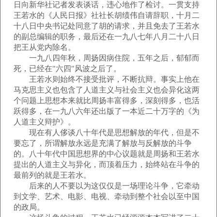
日向新华社记者发表谈话，违心地作了检讨。一贯支持
王若水的《人民日报》社社长胡绩伟自请辞职，十月二
十八日中央书记处同意了胡的请求，并且免去了王若水
的副总编辑的职务，最后还在一九八七年八月二十八日
把王从党内除名。
一九八四年秋，周扬因病住院，五年之后，郁郁而
死，已经在"六四"风波之后了。
王若水则始终不接受批评，不断抗辩。事实上他在
马克思主义也包含了人道主义与社会主义也会异化这两
个问题上思想本来就比周扬丰富得多，深刻得多，也活
跃得多，在一九八六年还出版了一本近二十万字的《为
人道主义辩护》。
现在有人侈谈八十年代是思想解放的年代，但是不
要忘了，所谓解放永远是充满了解放与反解放的斗争
的。八十年代中国思想界的中心议题就是周扬和王若水
提出的人道主义与异化，而顶着压力，始终站在斗争的
最前列的就是王若水。
后来的人不要以为这仅仅是一场理论斗争，它牵动
到文学、艺术、电影、电视、牵动到整个社会以至中国
的政局。