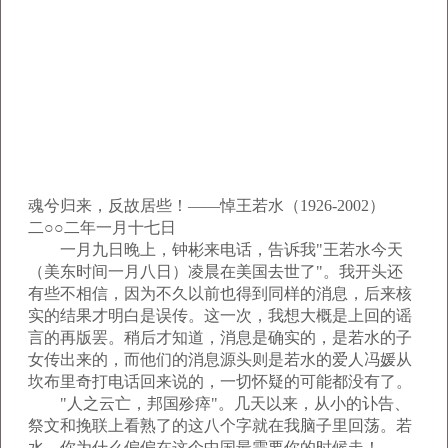
魂兮归来，反故居些！——悼王若水（1926-2002）
二○○二年一月十七日
一月九日晚上，钟彬来电话，告诉我"王若水今天
（美东时间一月八日）凌晨在美国去世了"。我开头还
有些不相信，因为不久以前也得到同样的消息，后来核
实的结果才明白是误传。这一次，我想大概是上回的谣
言的再版罢。稍后才知道，消息是确实的，是若水的子
女传出来的，而他们的消息源头则是若水的爱人冯媛从
坎布里奇打电话回来说的，一切怀疑的可能都没有了。
"人之云亡，邦国殄瘁"。几天以来，从小的讣告、
祭文和挽联上看熟了的这八个字就在我脑子里回荡。若
水，你为什么偏偏在这个中国最需要你的时候走！