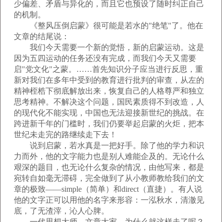
少偏差、矛盾与异化的，而且它也预设了随时纠正自己
的机制。
《整风压倒启蒙》很可能是若水的"绝笔"了。他在
文章的结尾说：
我们今天需要一个新的觉悟，新的启蒙运动。这是
因为五四运动的任务还没有完成，而我们今天又需要
启"党文化"之蒙。……首先知识分子应当进行反思，重
新对我们在多年中受到的教育进行批判的审查，从左的
精神桎梏下彻底解放出来，恢复自己的人格尊严和独立
思考精神。不解决这个问题，国民素质得不到改造，人
的现代化不能实现，中国也无法迎接新世纪的挑战。在
跨进新千年的门槛时，我们仍要举起启蒙的火炬，把本
世纪未走完的路继续走下去！
说到启蒙，若水真是一把好手。除了他的学力和识
力而外，他的文字能力也是别人难能企及的。无论什么
艰深的题目，也无论什么复杂的情况，由他写来，都是
宛转自如毫无滞碍，完全做到了从小教师教给我们的文
章的极致——simple（简单）和direct（直捷）。有人说
他的文字正可以用他的名字来形容：一泓秋水，清澈见
底，了无渣滓，沁人心脾。
一代思想大师，文章大家，为什么就这样走了呢？