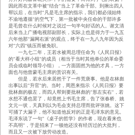
因此而在文革中被"结合"当上了革命干部。到揪出四人
帮以后，在当时"凡是毛主席的指示，我们都必须始终
不渝地遵循"的空气下，第一批被中央任命的干部许多
是毛曾在什么时候对之说过一句半句好话的人。谢文清
后来当上广播电视部副部长，实际上也是得力于一九五
六年他那"漏网右派"的观点，终于在一九八九年因为反
对"六四"镇压而被免职。
一九七二年，王若水被周总理任命为《人民日报》
的"看大样小组"的成员（相当于当时其他单位的革命委
员会或临时领导小组），一方面固然为他的才具，一方
面也与他曾蒙毛主席的赏识有关。
但是，若水后来居然干了一件荒唐事。他是在林彪
出事以后"升官"的。当时，周恩来指示《人民日报》要
批林彪的极左，而四人帮则要批林彪的"形左实右"，若
水想不通也罢了，却竟然上书毛主席，告了张春桥、姚
文元一状，天真到以为毛会支持总理而批评张姚。这下
可捅了大漏子，他不知道他反对的正是毛泽东的意见。
毛泽东说了一句"《桌子的哲学》的作者，现在看来也
不高明"，于是招来了一顿他还没有经历过的大批判，
而且又一次被下放劳动改造。