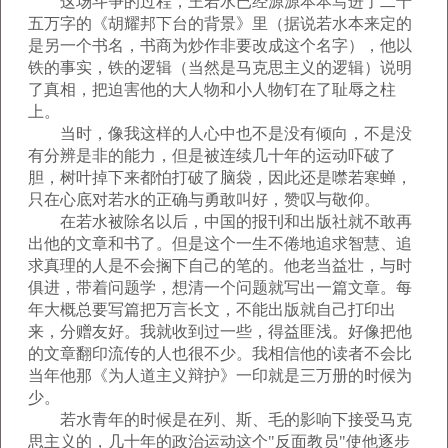
这场斗争的过程，王若水已经源源本本写进了二十
五万字的《胡耀邦下台的背景》里（据说若水本来定的
是另一个书名，书商为炒作非要改成这个名字），他以
铁的事实，铁的逻辑（当然是马克思主义的逻辑）说明
了真相，把迫害他的大人物和小人物钉在了耻辱之柱
上。
当时，像我这样的人心中也不是没有倾向，不是没
有分辨是非的能力，但是被连续几十年的运动吓破了
胆，树叶掉下来都怕打破了脑袋，因此还是噤若寒蝉，
只在心底对若水的正确与勇敢叫好，赞叹与敬仰。
在若水被除名以后，中国的报刊和出版社就不敢再
出他的文章和书了。但是这个一生不倦地追求智慧、追
求真理的人是不会搁下自己的笔的。他老当益壮，与时
俱进，带着问题学，想清一个问题就写出一篇文章。每
年大概总要写篇把万言长文，不能出版就自己打印出
来，分赠友好。我就收到过一些，得益匪浅。好像把他
的文章翻印流传的人也很不少。我相信他的读者不会比
当年他那《为人道主义辩护》一印就是三万册的时候为
少。
若水青年的时候是在列、斯、毛的影响下接受马克
思主义的，几十年的政治运动这个"反面教员"使他逐步