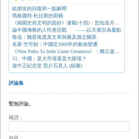
給朋友的回復和一點解釋
瑪格麗特·杜拉斯的廚藝
《揭開史前文明的面紗》連載(十四)：您知道月球是人造的嗎？
論中國佛教的人性善惡觀 ——以天臺宗為重點
魯迅：魏晉風度及文章與藥及酒之關系
名家 竺可楨：中國近5000年的氣候變遷
《Nine Paths To Indie Game Greatness》：獨立遊戲開發者的獨孤九訣
33、中國：是大市場還是大賭場？
遊中正紀念堂 思介石其人 (組圖)
評論集
暫無評論。
稱謂：
内容：