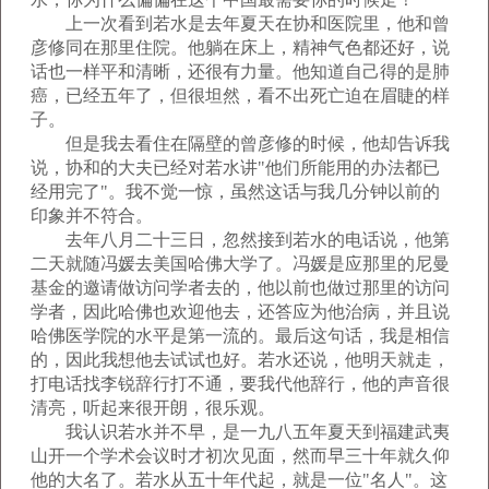
上一次看到若水是去年夏天在协和医院里，他和曾
彦修同在那里住院。他躺在床上，精神气色都还好，说
话也一样平和清晰，还很有力量。他知道自己得的是肺
癌，已经五年了，但很坦然，看不出死亡迫在眉睫的样
子。
但是我去看住在隔壁的曾彦修的时候，他却告诉我
说，协和的大夫已经对若水讲"他们所能用的办法都已
经用完了"。我不觉一惊，虽然这话与我几分钟以前的
印象并不符合。
去年八月二十三日，忽然接到若水的电话说，他第
二天就随冯媛去美国哈佛大学了。冯媛是应那里的尼曼
基金的邀请做访问学者去的，他以前也做过那里的访问
学者，因此哈佛也欢迎他去，还答应为他治病，并且说
哈佛医学院的水平是第一流的。最后这句话，我是相信
的，因此我想他去试试也好。若水还说，他明天就走，
打电话找李锐辞行打不通，要我代他辞行，他的声音很
清亮，听起来很开朗，很乐观。
我认识若水并不早，是一九八五年夏天到福建武夷
山开一个学术会议时才初次见面，然而早三十年就久仰
他的大名了。若水从五十年代起，就是一位"名人"。这