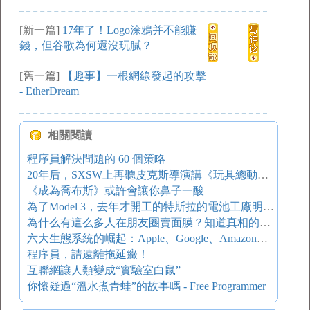
[新一篇]
17年了！Logo涂鴉并不能賺
錢，但谷歌為何還沒玩膩？
[舊一篇]
【趣事】一根網線發起的攻擊
- EtherDream
相關閱讀
程序員解決問題的 60 個策略
20年后，SXSW上再聽皮克斯導演講《玩具總動員》的故事
《成為喬布斯》或許會讓你鼻子一酸
為了Model 3，去年才開工的特斯拉的電池工廠明年就要開始生產了
為什么有這么多人在朋友圈賣面膜？知道真相的我眼淚掉下來。。
六大生態系統的崛起：Apple、Google、Amazon、Microsoft、Facebook和Sony（四）
程序員，請遠離拖延癥！
互聯網讓人類變成“實驗室白鼠”
你懷疑過“溫水煮青蛙”的故事嗎 - Free Programmer