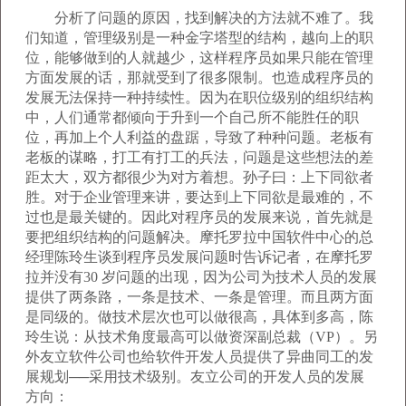
分析了问题的原因，找到解决的方法就不难了。我
们知道，管理级别是一种金字塔型的结构，越向上的职
位，能够做到的人就越少，这样程序员如果只能在管理
方面发展的话，那就受到了很多限制。也造成程序员的
发展无法保持一种持续性。因为在职位级别的组织结构
中，人们通常都倾向于升到一个自己所不能胜任的职
位，再加上个人利益的盘踞，导致了种种问题。老板有
老板的谋略，打工有打工的兵法，问题是这些想法的差
距太大，双方都很少为对方着想。孙子曰：上下同欲者
胜。对于企业管理来讲，要达到上下同欲是最难的，不
过也是最关键的。因此对程序员的发展来说，首先就是
要把组织结构的问题解决。摩托罗拉中国软件中心的总
经理陈玲生谈到程序员发展问题时告诉记者，在摩托罗
拉并没有30 岁问题的出现，因为公司为技术人员的发展
提供了两条路，一条是技术、一条是管理。而且两方面
是同级的。做技术层次也可以做很高，具体到多高，陈
玲生说：从技术角度最高可以做资深副总裁（VP）。另
外友立软件公司也给软件开发人员提供了异曲同工的发
展规划──采用技术级别。友立公司的开发人员的发展
方向：