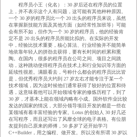
程序员小王（化名）：30 岁后还在程序员的位置
上，并不表示这个人有问题，这可能有其他种种原因。
一个 30 岁的程序员比一个 20 出头的程序员来说，虽然
在掌握新技能方面及其他方面（如经常性加班等）可能
会有所不如，但作为一个 30 岁的程序员，他的经验肯
定不是 20 出头的程序员所能比拟的。在实际的开发
中，经验比技术重要，核心算法、行业经验并不能简单
地依靠年轻人的拼劲去获得，要有长时间的积累和熏
陶。在国内，很多的程序员在公司之间、项目之间跳
动，这种跳动使得程序员在技术上和行业知识等方面的
延续性很差。满眼看去，号称什么都会的程序员比比皆
是，但优秀程序员大约到 27 岁左右才能专注于某一个
技术领域，因为这时候他们通常获得了较好的位置和待
遇，这意味着他可以开始领域专家的修炼历程了，到了
30 岁，才基本上能在领域内略有小成。国外软件业比较
发达的国家的情况，大部分领导项目开发的都是一些在
某领域有着丰富经验的专家。Lotus 的创始人 30 好几还
在写程序，而且还写出了风靡全球的电子表格。有位朋
友提到自己原来的师傅，50 多岁了还开始学习
C++Builder，用之编程、做开发。所以没有所谓 30 岁以