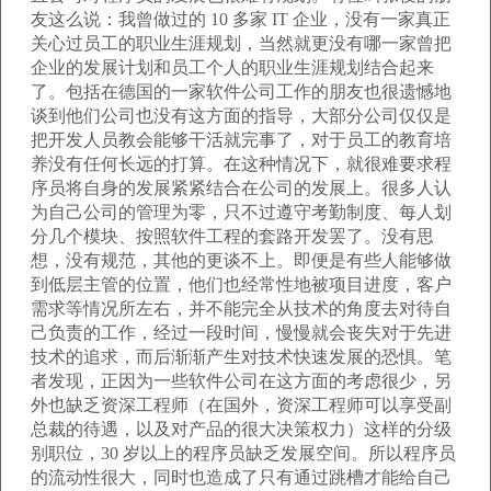
友这么说：我曾做过的 10 多家 IT 企业，没有一家真正
关心过员工的职业生涯规划，当然就更没有哪一家曾把
企业的发展计划和员工个人的职业生涯规划结合起来
了。包括在德国的一家软件公司工作的朋友也很遗憾地
谈到他们公司也没有这方面的指导，大部分公司仅仅是
把开发人员教会能够干活就完事了，对于员工的教育培
养没有任何长远的打算。在这种情况下，就很难要求程
序员将自身的发展紧紧结合在公司的发展上。很多人认
为自己公司的管理为零，只不过遵守考勤制度、每人划
分几个模块、按照软件工程的套路开发罢了。没有思
想，没有规范，其他的更谈不上。即便是有些人能够做
到低层主管的位置，他们也经常性地被项目进度，客户
需求等情况所左右，并不能完全从技术的角度去对待自
己负责的工作，经过一段时间，慢慢就会丧失对于先进
技术的追求，而后渐渐产生对技术快速发展的恐惧。笔
者发现，正因为一些软件公司在这方面的考虑很少，另
外也缺乏资深工程师（在国外，资深工程师可以享受副
总裁的待遇，以及对产品的很大决策权力）这样的分级
别职位，30 岁以上的程序员缺乏发展空间。所以程序员
的流动性很大，同时也造成了只有通过跳槽才能给自己