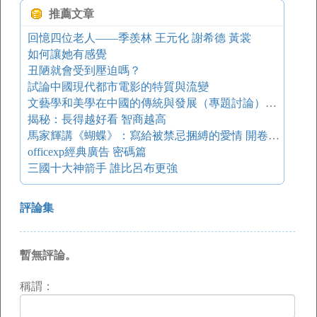
推薦文章
回憶四位老人——季羨林 王元化 謝希德 黃裳
如何讓她有感覺
丑陋就會受到壓迫嗎？
試論中國現代都市電影的特質與流變
文藝學和美學在中國的傳統與發展（專題討論） 1.當代文藝學和美學：沒有說完的話
揭秘：長得越好看 智商越高
馬家輝講《蝴蝶》：寫給被禁忌捆縛的愛情 開卷八分鐘
officexp經典廣告 密碼篇
三國十大神箭手 誰比呂布更強
評論集
暫無評論。
稱謂：