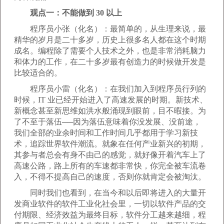
观点一：不能做到 30 以上
程序员小张（化名）：最简单的，从生理来说，最
精华的岁月是二十多岁，历史上很多名人都在这个时期
成名。编程除了需要个人技术之外，也是非常消耗脑力
和体力的工作，在二十多岁最有创造力的时候做开发是
比较适合的。
程序员小雷（化名）：在我们加入到程序员行列的
时候，IT 业已经开始进入了高速发展的时期。新技术、
新概念甚至新思维如洪水般涌现到眼前，目不暇接。为
了不至于落伍──因为落伍意味着你没发展、没前途，
我们全部的业余时间和工作时间几乎都用于学习新技
术，追踪世界软件潮流。就象在任何产业新兴的初期，
其参与者总会有身不由己的感觉，就好像开着汽车上了
高速公路，路上所有的车速都非常快，你完全被车流卷
入，不得不提高自己的速度，否则你就肯定会被淘汰。
同时我们也看到，在当今和以后即将进入的大量开
发商业软件的软件工业化社会里，一切以软件产品的交
付期限、经济效益为最终目标，软件分工越来越细，程