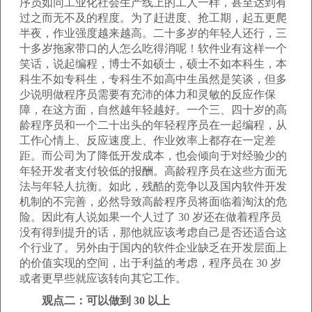
序员如同工业化社会生产线上的工人一样，甚至达到有
过之而无不及的程度。为了赶进度、抢工期，起五更爬
半夜，作业强度越来越高。二十多岁的年轻人还行，三
十多岁拖家带口的人怎么吃得消呢！软件业有这样一个
笑话，说起编程，博士不如硕士，硕士不如本科生，本
科生不如专科生，专科生不如高中生虽然是笑谈，但多
少说明做程序员需要有充沛的体力和灵敏的反应作保
障，在这方面，自然越年轻越好。一个三、四十岁的高
龄程序员和一个二十出头的年轻程序员在一起编程，从
工作心情上、反应速度上、作业效率上都存在一定差
距。而公司为了降低开发成本，也会倾向于对经验少的
年轻开发者支付较低的报酬。高龄程序员在这些方面无
法与年轻人抗衡。如此，残酷的竞争以及国内软件开发
机制的不完善，必然导致高龄程序员将面临着淘汰的危
险。因此有人说如果一个人过了 30 岁还在做着程序员
没有得到提升的话，那他就应该考虑自己是否还适合这
个行业了。另外由于国内的软件企业缺乏在开发层面上
的价值实现的空间，出于利益的考虑，程序员在 30 岁
或者更早些就应该转向其它工作。
观点二：可以做到 30 以上