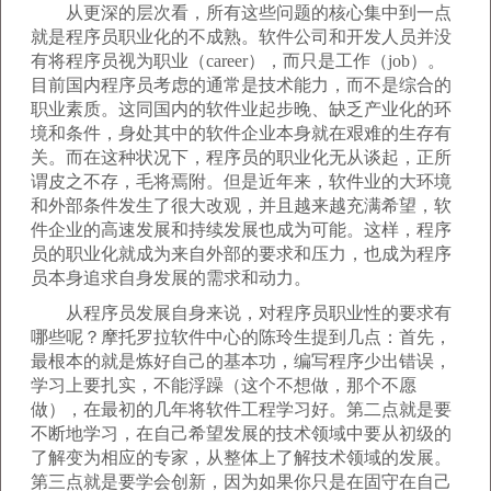
从更深的层次看，所有这些问题的核心集中到一点
就是程序员职业化的不成熟。软件公司和开发人员并没
有将程序员视为职业（career），而只是工作（job）。
目前国内程序员考虑的通常是技术能力，而不是综合的
职业素质。这同国内的软件业起步晚、缺乏产业化的环
境和条件，身处其中的软件企业本身就在艰难的生存有
关。而在这种状况下，程序员的职业化无从谈起，正所
谓皮之不存，毛将焉附。但是近年来，软件业的大环境
和外部条件发生了很大改观，并且越来越充满希望，软
件企业的高速发展和持续发展也成为可能。这样，程序
员的职业化就成为来自外部的要求和压力，也成为程序
员本身追求自身发展的需求和动力。
从程序员发展自身来说，对程序员职业性的要求有
哪些呢？摩托罗拉软件中心的陈玲生提到几点：首先，
最根本的就是炼好自己的基本功，编写程序少出错误，
学习上要扎实，不能浮躁（这个不想做，那个不愿
做），在最初的几年将软件工程学习好。第二点就是要
不断地学习，在自己希望发展的技术领域中要从初级的
了解变为相应的专家，从整体上了解技术领域的发展。
第三点就是要学会创新，因为如果你只是在固守在自己