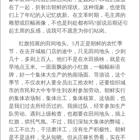
在了一起，折射出朝鲜的现状。这种现象，也使我
们上了年纪的人记忆犹新。在文革时期，毛主席的
雕塑或巨幅画像，不也是到处都有吗?据说后期还引
起主席的反感，说我可不愿意为你们站岗。
红旗招展的田间地头。5月正是朝鲜的农忙季
节，在去开城板门店的途中，只见田间地头，少则
几十，多则上百人。他们不是在水田插秧，就是在
旱地点玉米。一面面飘扬的小红旗，一幅幅标语
牌，好一个集体大生产的热闹场面。导游说，这个
季节，不仅农村人要全员出工抢农时，还要组织城
市的市民和大中专学生到农村参加劳动。朝鲜实行
的集体农场制，集体出工，集体核算。这场面，也
是我们过去所经历过的。我插过队，经常参加生产
队劳动。遇到上级检查，也都要在田间地头，插上
红旗，烘托气氛。不过，我们深知大集体的弊端，
出工不出力，干活磨洋工，没有生产积极性。朝鲜
是不是这样，无从知晓。但从庄稼长势看，实在不