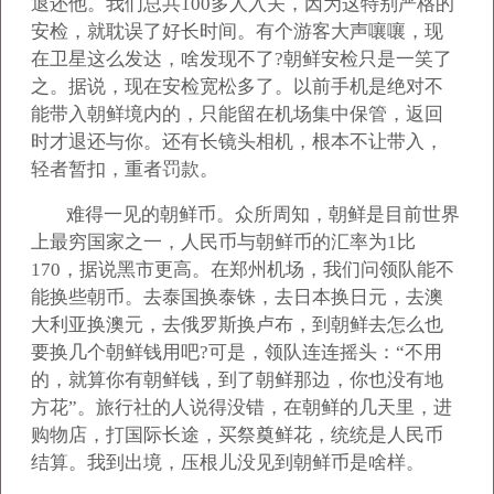
退还他。我们总共100多人入关，因为这特别严格的
安检，就耽误了好长时间。有个游客大声嚷嚷，现
在卫星这么发达，啥发现不了?朝鲜安检只是一笑了
之。据说，现在安检宽松多了。以前手机是绝对不
能带入朝鲜境内的，只能留在机场集中保管，返回
时才退还与你。还有长镜头相机，根本不让带入，
轻者暂扣，重者罚款。
难得一见的朝鲜币。众所周知，朝鲜是目前世界
上最穷国家之一，人民币与朝鲜币的汇率为1比
170，据说黑市更高。在郑州机场，我们问领队能不
能换些朝币。去泰国换泰铢，去日本换日元，去澳
大利亚换澳元，去俄罗斯换卢布，到朝鲜去怎么也
要换几个朝鲜钱用吧?可是，领队连连摇头：“不用
的，就算你有朝鲜钱，到了朝鲜那边，你也没有地
方花”。旅行社的人说得没错，在朝鲜的几天里，进
购物店，打国际长途，买祭奠鲜花，统统是人民币
结算。我到出境，压根儿没见到朝鲜币是啥样。