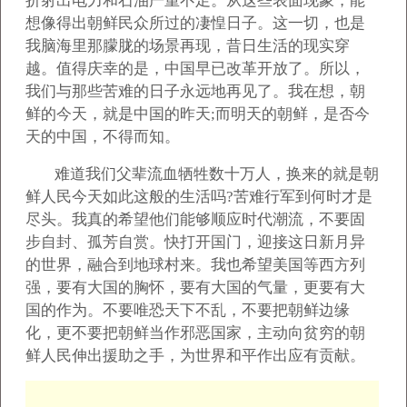
折射出电力和石油严重不足。从这些表面现象，能
想像得出朝鲜民众所过的凄惶日子。这一切，也是
我脑海里那朦胧的场景再现，昔日生活的现实穿
越。值得庆幸的是，中国早已改革开放了。所以，
我们与那些苦难的日子永远地再见了。我在想，朝
鲜的今天，就是中国的昨天;而明天的朝鲜，是否今
天的中国，不得而知。
难道我们父辈流血牺牲数十万人，换来的就是朝
鲜人民今天如此这般的生活吗?苦难行军到何时才是
尽头。我真的希望他们能够顺应时代潮流，不要固
步自封、孤芳自赏。快打开国门，迎接这日新月异
的世界，融合到地球村来。我也希望美国等西方列
强，要有大国的胸怀，要有大国的气量，更要有大
国的作为。不要唯恐天下不乱，不要把朝鲜边缘
化，更不要把朝鲜当作邪恶国家，主动向贫穷的朝
鲜人民伸出援助之手，为世界和平作出应有贡献。