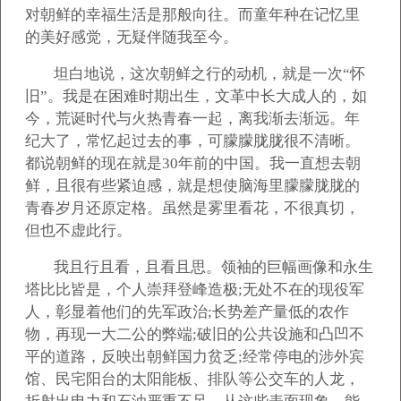
对朝鲜的幸福生活是那般向往。而童年种在记忆里
的美好感觉，无疑伴随我至今。
坦白地说，这次朝鲜之行的动机，就是一次“怀
旧”。我是在困难时期出生，文革中长大成人的，如
今，荒诞时代与火热青春一起，离我渐去渐远。年
纪大了，常忆起过去的事，可朦朦胧胧很不清晰。
都说朝鲜的现在就是30年前的中国。我一直想去朝
鲜，且很有些紧迫感，就是想使脑海里朦朦胧胧的
青春岁月还原定格。虽然是雾里看花，不很真切，
但也不虚此行。
我且行且看，且看且思。领袖的巨幅画像和永生
塔比比皆是，个人崇拜登峰造极;无处不在的现役军
人，彰显着他们的先军政治;长势差产量低的农作
物，再现一大二公的弊端;破旧的公共设施和凸凹不
平的道路，反映出朝鲜国力贫乏;经常停电的涉外宾
馆、民宅阳台的太阳能板、排队等公交车的人龙，