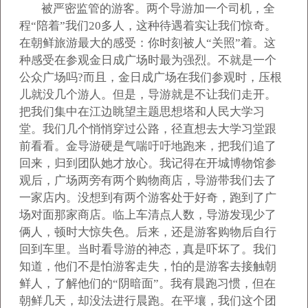
被严密监管的游客。两个导游加一个司机，全
程“陪着”我们20多人，这种待遇着实让我们惊奇。
在朝鲜旅游最大的感受：你时刻被人“关照”着。这
种感受在参观金日成广场时最为强烈。不就是一个
公众广场吗?而且，金日成广场在我们参观时，压根
儿就没几个游人。但是，导游就是不让我们走开。
把我们集中在江边眺望主题思想塔和人民大学习
堂。我们几个悄悄穿过公路，径直想去大学习堂跟
前看看。金导游硬是气喘吁吁地跑来，把我们追了
回来，归到团队她才放心。我记得在开城博物馆参
观后，广场两旁有两个购物商店，导游带我们去了
一家店内。没想到有两个游客处于好奇，跑到了广
场对面那家商店。临上车清点人数，导游发现少了
俩人，顿时大惊失色。后来，还是游客购物后自行
回到车里。当时看导游的神态，真是吓坏了。我们
知道，他们不是怕游客走失，怕的是游客去接触朝
鲜人，了解他们的“阴暗面”。我有晨跑习惯，但在
朝鲜几天，却没法进行晨跑。在平壤，我们这个团