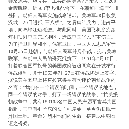
师及炮兵、坦克兵、工兵部队等共7万余人，在260
余艘舰艇、近500架飞机配合下，在朝鲜西海岸仁川
登陆。朝鲜人民军实施战略退却。美韩军28日收复
汉城，29日进抵“三八线”。之后集结兵力，进占平
壤，向鸭绿江边挺进。与此同时，美国飞机多次轰
炸和扫射中国东北地区，造成中国平民严重伤亡。
为了扞卫世界和平，保家卫国，中国人民志愿军于
10月25日赴朝，与朝鲜人民军并肩作战，抗击美韩
联军。在朝中人民的殊死抵抗下，1951年7月10日，
打着联合国军旗号的美国政府被迫同意在开城举行
停战谈判，并于1953年7月27日在停战协定上签字。
据说美军五星上将克拉克将军有句评价朝鲜战争的
名言：“我们在一个错误的时间，一个错误的地点，
同一个错误的对手，打了一场错误的战争。”抗美援
朝战争中，共有183108名中国人民志愿军官兵为国
捐躯，其中有毛泽东的长子毛岸英，至今仍长眠于
异国土地。革命先烈用他们的生命，搭建成中朝友
谊之桥梁。