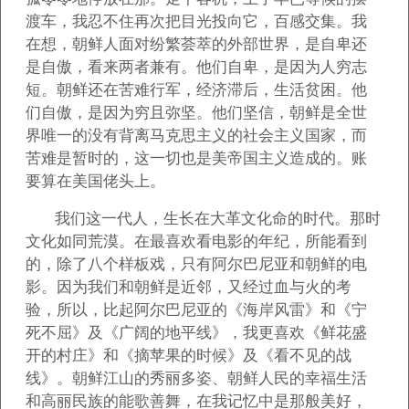
渡车，我忍不住再次把目光投向它，百感交集。我
在想，朝鲜人面对纷繁荟萃的外部世界，是自卑还
是自傲，看来两者兼有。他们自卑，是因为人穷志
短。朝鲜还在苦难行军，经济滞后，生活贫困。他
们自傲，是因为穷且弥坚。他们坚信，朝鲜是全世
界唯一的没有背离马克思主义的社会主义国家，而
苦难是暂时的，这一切也是美帝国主义造成的。账
要算在美国佬头上。
我们这一代人，生长在大革文化命的时代。那时
文化如同荒漠。在最喜欢看电影的年纪，所能看到
的，除了八个样板戏，只有阿尔巴尼亚和朝鲜的电
影。因为我们和朝鲜是近邻，又经过血与火的考
验，所以，比起阿尔巴尼亚的《海岸风雷》和《宁
死不屈》及《广阔的地平线》，我更喜欢《鲜花盛
开的村庄》和《摘苹果的时候》及《看不见的战
线》。朝鲜江山的秀丽多姿、朝鲜人民的幸福生活
和高丽民族的能歌善舞，在我记忆中是那般美好，