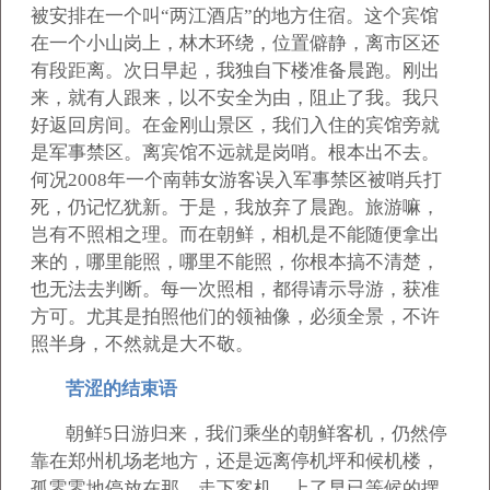
被安排在一个叫“两江酒店”的地方住宿。这个宾馆
在一个小山岗上，林木环绕，位置僻静，离市区还
有段距离。次日早起，我独自下楼准备晨跑。刚出
来，就有人跟来，以不安全为由，阻止了我。我只
好返回房间。在金刚山景区，我们入住的宾馆旁就
是军事禁区。离宾馆不远就是岗哨。根本出不去。
何况2008年一个南韩女游客误入军事禁区被哨兵打
死，仍记忆犹新。于是，我放弃了晨跑。旅游嘛，
岂有不照相之理。而在朝鲜，相机是不能随便拿出
来的，哪里能照，哪里不能照，你根本搞不清楚，
也无法去判断。每一次照相，都得请示导游，获准
方可。尤其是拍照他们的领袖像，必须全景，不许
照半身，不然就是大不敬。
苦涩的结束语
朝鲜5日游归来，我们乘坐的朝鲜客机，仍然停
靠在郑州机场老地方，还是远离停机坪和候机楼，
孤零零地停放在那。走下客机，上了早已等候的摆