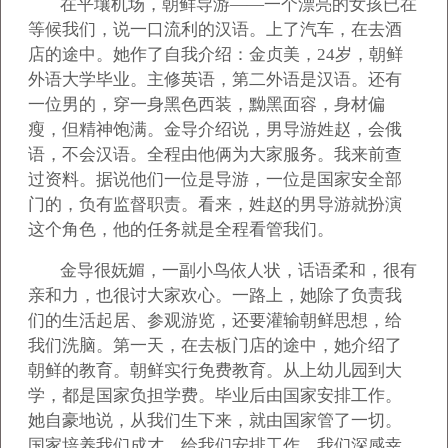
在平壤机场，朝鲜导游——一个漂亮的女孩已在
等候我们，说一口流利的汉语。上了汽车，在去酒
店的途中。她作了自我介绍：金贞美，24岁，朝鲜
外语大学毕业。主修英语，第二外语是汉语。还有
一位男的，穿一身黑色西装，黝黑面容，身材偏
瘦，但精神饱满。金导介绍说，男导游姓赵，会俄
语，不会汉语。全程由他俩为大家服务。我来前查
过资料。据说他们一位是导游，一位是国家安全部
门的，负有监督职责。看来，姓赵的男导游就扮演
这个角色，他的任务就是全程看管我们。
金导很妩媚，一副小鸟依人状，话语柔和，很有
亲和力，也很讨大家欢心。一路上，她除了负责我
们的生活起居、参观游览，还要灌输朝鲜思想，给
我们洗脑。第一天，在去板门店的途中，她介绍了
朝鲜的教育。朝鲜实行免费教育。从上幼儿园到大
学，都是国家负担学费。毕业后由国家安排工作。
她自豪地说，从我们生下来，就由国家管了一切。
国家培养我们成才，给我们安排工作。我们深感幸