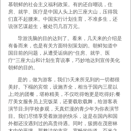
慕朝鲜的社会主义福利政策。有的还自嘲说，住
房、就学、医疗是中国人头上的三座大山，压得我
们直不起腰来。中国实行计划生育，不准多生，还
说张艺谋超生，被处罚几百万元。
导游洗脑的目的达到了。看来，几天来的介绍是
有备而来，也是有关方面特别策划的。朝鲜知道中
国目前的问题，从遭受诟病的“住房、就学、医
疗”三座大山和计划生育说事，巧妙地达到宣传美化
朝鲜的目的。
是的，做为游客，我们5天来所见到的一切都很
美好。下榻的宾馆，设施齐全，相当于国内三星以
上;吃的团餐，堪称精美，不仅吃得饱更是吃得好;餐
厅美女服务员上完饭菜，还要载歌载舞，给游客表
演节目;到学校参观，天真烂漫的青少年为你表演节
目。我们尽情享受着旅游的快乐，这是在国内和国
外都还没遇到过的高贵待遇。同时，簇拥在茂密林
木中的平壤，那整洁的市容，宽畅的街道，百米之