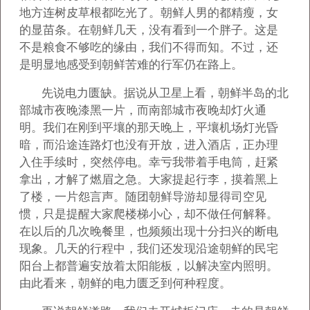
地方连树皮草根都吃光了。朝鲜人男的都精瘦，女
的显苗条。在朝鲜几天，没有看到一个胖子。这是
不是粮食不够吃的缘由，我们不得而知。不过，还
是明显地感受到朝鲜苦难的行军仍在路上。
先说电力匮缺。据说从卫星上看，朝鲜半岛的北
部城市夜晚漆黑一片，而南部城市夜晚却灯火通
明。我们在刚到平壤的那天晚上，平壤机场灯光昏
暗，而沿途连路灯也没有开放，进入酒店，正办理
入住手续时，突然停电。幸亏我带着手电筒，赶紧
拿出，才解了燃眉之急。大家提起行李，摸着黑上
了楼，一片怨言声。随团朝鲜导游却显得司空见
惯，只是提醒大家爬楼梯小心，却不做任何解释。
在以后的几次晚餐里，也频频出现十分扫兴的断电
现象。几天的行程中，我们还发现沿途朝鲜的民宅
阳台上都普遍安放着太阳能板，以解决室内照明。
由此看来，朝鲜的电力匮乏到何种程度。