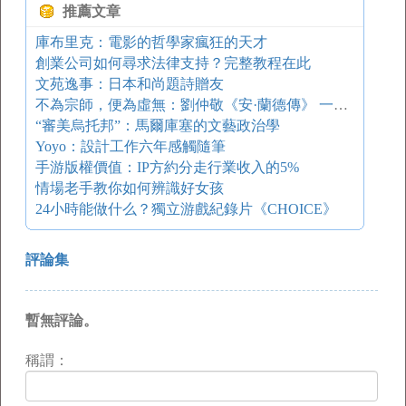
推薦文章
庫布里克：電影的哲學家瘋狂的天才
創業公司如何尋求法律支持？完整教程在此
文苑逸事：日本和尚題詩贈友
不為宗師，便為虛無：劉仲敬《安·蘭德傳》 一日一書
“審美烏托邦”：馬爾庫塞的文藝政治學
Yoyo：設計工作六年感觸隨筆
手游版權價值：IP方約分走行業收入的5%
情場老手教你如何辨識好女孩
24小時能做什么？獨立游戲紀錄片《CHOICE》
評論集
暫無評論。
稱謂：