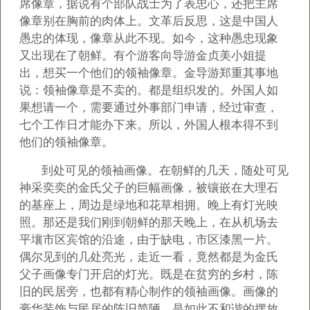
席像章，据说有个部队战士为了表忠心，还把主席
像章别在胸前的肉体上。文革后反思，这是中国人
愚忠的体现，像章从此不现。如今，这种愚忠现象
又出现在了朝鲜。有个游客向导游金贞美小姐提
出，想买一个他们的领袖像章。金导游郑重其事地
说：领袖像章是不卖的。都是组织发的。外国人如
果想请一个，需要通过外事部门申请，经过审查，
七个工作日才能办下来。所以，外国人根本得不到
他们的领袖像章。
到处可见的领袖画像。在朝鲜的几天，随处可见
神采奕奕的金氏父子的巨幅画像，被镶嵌在大理石
的基座上，周边是绿地和花草相拥。晚上有灯光映
照。那还是我们刚到朝鲜的那天晚上，在从机场去
平壤市区宾馆的沿途，由于缺电，市区漆黑一片。
偶尔见到的几处亮光，走近一看，竟然都是为金氏
父子画像专门开启的灯光。既是在贫穷的乡村，陈
旧的民居旁，也都有精心制作的领袖画像。画像的
豪华装饰与民居的陈旧简陋，是如此不和谐的摆放