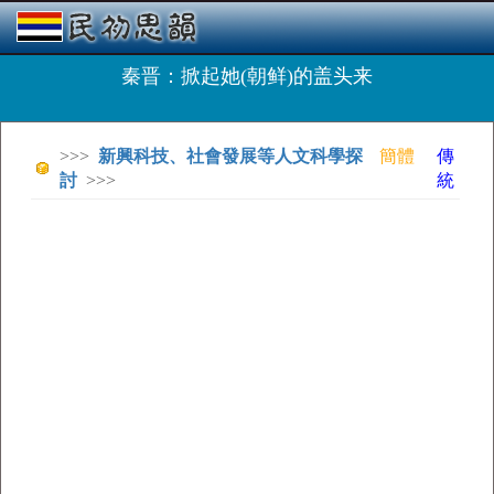
秦晋：掀起她(朝鲜)的盖头来
>>>
新興科技、社會發展等人文科學探
簡體
傳
討
>>>
統