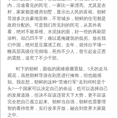
内，沿途看见的民宅，一家比一家漂亮。尤其是农
村，家家都是楼房别墅，显示出人民的富裕。朝鲜
导游多次自豪地宣称，不管城乡，朝鲜的住宅都是
政府分配的。可是我们所见到的民宅，从其外表
看，绝对不敢恭维。水泥抹的面，好一些的再刷层
涂料。却凸凹不平，难以遮掩建筑的低劣。放在我
们中国，绝对是豆腐渣工程。去年，就传出平壤一
幢高层高级住宅倒塌，死伤不少人，曾引起金正恩
的震怒，追究了不少干部。
时下的朝鲜，面临的困难毋庸置疑。5天的走马
观花，虽然朝鲜导游在刻意进行掩饰，但也能感
知。我在想，朝鲜的这种“苦难行军”走到何时是个
头?一个国家可以决定自己的命运，也可以选择自己
的发展道路，但决不应该违背天下大势，更不应该
完全把自己孤立起来。朝鲜当自强，朝鲜也需要理
智的看待世界，实行改革开放，融合到世界大家庭
之中。