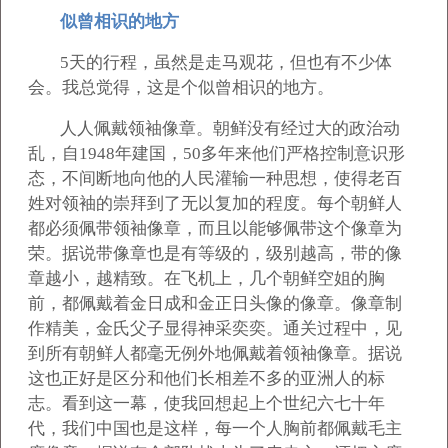
似曾相识的地方
5
天的行程，虽然是走马观花，但也有不少体
会。我总觉得，这是个似曾相识的地方。
人人佩戴领袖像章。朝鲜没有经过大的政治动
乱，自1948年建国，50多年来他们严格控制意识形
态，不间断地向他的人民灌输一种思想，使得老百
姓对领袖的崇拜到了无以复加的程度。每个朝鲜人
都必须佩带领袖像章，而且以能够佩带这个像章为
荣。据说带像章也是有等级的，级别越高，带的像
章越小，越精致。在飞机上，几个朝鲜空姐的胸
前，都佩戴着金日成和金正日头像的像章。像章制
作精美，金氏父子显得神采奕奕。通关过程中，见
到所有朝鲜人都毫无例外地佩戴着领袖像章。据说
这也正好是区分和他们长相差不多的亚洲人的标
志。看到这一幕，使我回想起上个世纪六七十年
代，我们中国也是这样，每一个人胸前都佩戴毛主