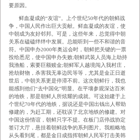
要原因。
鲜血凝成的“友谊”。上个世纪50年代的朝鲜战
争，中国人民作出巨大贡献。鲜血凝成的友谊，使
中朝成为友好邻邦。可是，这些年来，总觉得中朝
关系在磕磕绊绊中发展。总能听到一些不和谐的音
符。中国申办2000年奥运会时，朝鲜把关键的一票
投给悉尼，使中国申办失败;朝鲜武装人员海上劫持
我渔船，索要巨额赎金;朝鲜军人越境闯入我村庄，
抢劫财物，杀害我无辜边民等等，尤其是金正日逝
世后，中朝关系更是停滞不前。这次朝鲜行，我也
能感到他们“去中国化”明显。在平壤参观深达百米
的地铁，那是朝鲜人所炫耀的成就。可这始建于上
个世纪70年代的地铁，据说还是中国出钱出人帮助
修建的，为赶工期，还耽误了北京地铁的修建。对
中国这份情谊，朝鲜只字不提。在板门店停战协定
签订大厅，悬挂着朝鲜战争的系列图片。我粗略地
从头看到尾，都是金日成指挥朝鲜人民军打击美韩