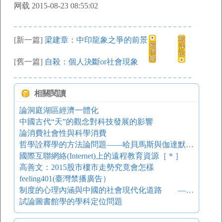
网载 2015-08-23 08:55:02
[新一篇]
梁建章：中印龍象之爭的前景
[舊一篇]
自殺：個人決斷or社會現象
相關閱讀
論洞庭湖區經濟一體化
中國古代“天”的觀念對科技發展的影響
論消費社會性與科學消費
哲學詮釋學的方法論問題——哈貝馬斯與伽達默爾之爭
國際互聯網絡(Internet)上的遠程教育資源［＊］
高善文：2015股市樓市走勢究竟會怎樣
feeling401(臺灣禁播廣告）
制度的心理內涵與中國的社會現代化道路 ——一種文化的視角
試論圖書館學的學科定位問題