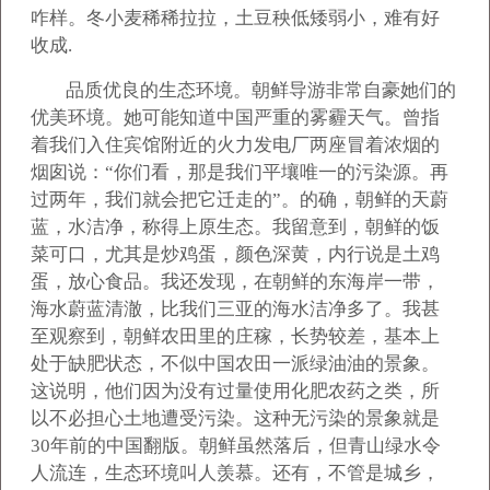
咋样。冬小麦稀稀拉拉，土豆秧低矮弱小，难有好
收成.
品质优良的生态环境。朝鲜导游非常自豪她们的
优美环境。她可能知道中国严重的雾霾天气。曾指
着我们入住宾馆附近的火力发电厂两座冒着浓烟的
烟囱说：“你们看，那是我们平壤唯一的污染源。再
过两年，我们就会把它迁走的”。的确，朝鲜的天蔚
蓝，水洁净，称得上原生态。我留意到，朝鲜的饭
菜可口，尤其是炒鸡蛋，颜色深黄，内行说是土鸡
蛋，放心食品。我还发现，在朝鲜的东海岸一带，
海水蔚蓝清澈，比我们三亚的海水洁净多了。我甚
至观察到，朝鲜农田里的庄稼，长势较差，基本上
处于缺肥状态，不似中国农田一派绿油油的景象。
这说明，他们因为没有过量使用化肥农药之类，所
以不必担心土地遭受污染。这种无污染的景象就是
30年前的中国翻版。朝鲜虽然落后，但青山绿水令
人流连，生态环境叫人羡慕。还有，不管是城乡，