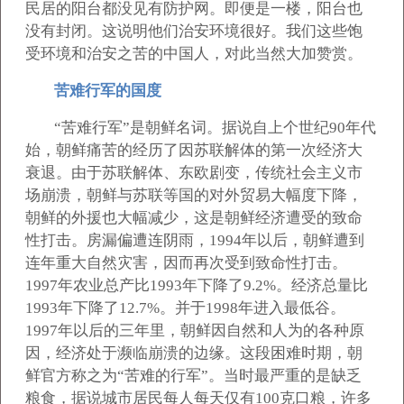
民居的阳台都没见有防护网。即便是一楼，阳台也
没有封闭。这说明他们治安环境很好。我们这些饱
受环境和治安之苦的中国人，对此当然大加赞赏。
苦难行军的国度
“苦难行军”是朝鲜名词。据说自上个世纪90年代
始，朝鲜痛苦的经历了因苏联解体的第一次经济大
衰退。由于苏联解体、东欧剧变，传统社会主义市
场崩溃，朝鲜与苏联等国的对外贸易大幅度下降，
朝鲜的外援也大幅减少，这是朝鲜经济遭受的致命
性打击。房漏偏遭连阴雨，1994年以后，朝鲜遭到
连年重大自然灾害，因而再次受到致命性打击。
1997年农业总产比1993年下降了9.2%。经济总量比
1993年下降了12.7%。并于1998年进入最低谷。
1997年以后的三年里，朝鲜因自然和人为的各种原
因，经济处于濒临崩溃的边缘。这段困难时期，朝
鲜官方称之为“苦难的行军”。当时最严重的是缺乏
粮食，据说城市居民每人每天仅有100克口粮，许多