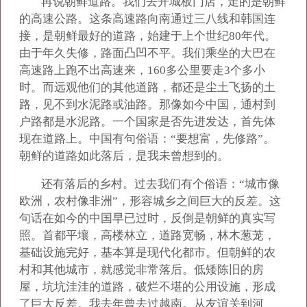
再说朝鲜道路。我们去开城板门店，走的是朝鲜
的高速公路。这条高速路向南通过三八线和韩国连
接，是朝鲜最好的道路，始建于上个世纪80年代。
由于年久失修，路面凸凹不平。我们乘坐的大巴在
高速路上跑不出高速来，160多公里要走3个多小
时。而远观他们的其他道路，都还是尘土飞扬的土
路，见不到水泥路或油路。那像如今中国，通村到
户路都是水泥路。一个国家是否先进发达，首先体
现在道路上。中国有句俗语：“要想富，先修路”。
朝鲜的道路如此落后，是我未曾想到的。
还有落后的乡村。过去我们有个俗语：“城市像
欧洲，农村像非洲”，形容城乡之间巨大的反差。这
句话在如今的中国早已过时，反倒是朝鲜的真实写
照。首都平壤，高楼林立，道路宽畅，林木葱茏，
基础设施完好，基本算是现代化都市。但朝鲜的农
村和其他城市，就感觉非常落后。低矮陈旧的房
屋，坑坑洼洼的道路，破烂不堪的公用设施，形成
了巨大反差。我去年曾去过越南。从友谊关到河