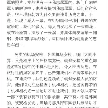
军的照片，竟然没有一张我志愿军的。板门店朝鲜
军人的解说中，也没有提到我志愿军。我们窃窃私
语，很不理解朝方为什么要做违背历史之事。于
是，出现了感人一幕。在组织瞻仰平壤牡丹峰的友
谊塔时，我们20多人，每人自发地买了一束鲜花，
献在塔座前，摆放了一长溜，并集体向友谊塔三鞠
躬，齐唱“志愿军战歌”，深切缅怀我为朝捐躯的志
愿军烈士。
另类的机场安检。各国机场安检，项目大同小
异，只是程序上的严格或宽松。朝鲜安检的重点却
是游客们携带的手机和照相机，令人匪夷所思。在
旅行社的游客须知中，已告知我们不许携带单反相
机。在通关中，我们还是领教了朝鲜安检人员的厉
害。他们特别注意检查手机和相机，把游客携带的
手机和相机逐一登记后才返还我们。随团领队带有
一部下载有影视节目的播放器，其中有几部是韩国
的。被安检发现，当场将那几部韩国影片删除后才