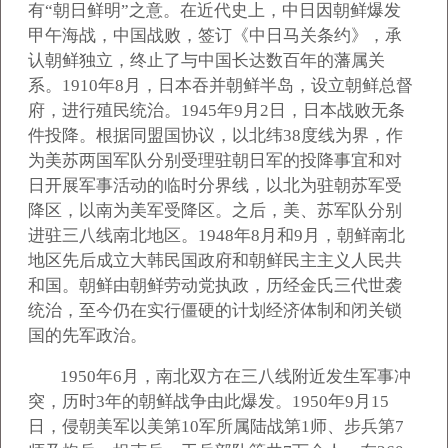
有“朝日鲜明”之意。在近代史上，中日因朝鲜爆发
甲午海战，中国战败，签订《中日马关条约》，承
认朝鲜独立，终止了与中国长达数百年的藩属关
系。1910年8月，日本吞并朝鲜半岛，设立朝鲜总督
府，进行殖民统治。1945年9月2日，日本战败无条
件投降。根据同盟国协议，以北纬38度线为界，作
为美苏两国军队分别受理驻朝日军的投降事宜和对
日开展军事活动的临时分界线，以北为驻朝苏军受
降区，以南为美军受降区。之后，美、苏军队分别
进驻三八线南北地区。1948年8月和9月，朝鲜南北
地区先后成立大韩民国政府和朝鲜民主主义人民共
和国。朝鲜由朝鲜劳动党执政，历经金氏三代世袭
统治，至今仍在实行僵硬的计划经济体制和闭关锁
国的先军政治。
1950
年6月，南北双方在三八线附近发生军事冲
突，历时3年的朝鲜战争由此爆发。1950年9月15
日，侵朝美军以美第10军所属陆战第1师、步兵第7