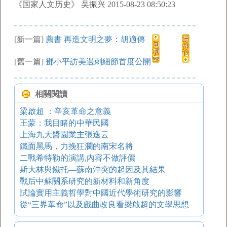
《国家人文历史》 吴振兴 2015-08-23 08:50:23
[新一篇]
薦書 再造文明之夢：胡適傳
[舊一篇]
鄧小平訪美遇刺細節首度公開
相關閱讀
梁啟超 ：辛亥革命之意義
王蒙：我目睹的中華民國
上海九大醬園業主張逸云
鐵面黑馬，力挽狂瀾的南宋名將
二戰希特勒的演講,內容不做評價
斯大林與鐵托—蘇南沖突的起因及其結果
戰后中蘇關系研究的新材料和新角度
試論實用主義哲學對中國近代學術研究的影響
從“三界革命”以及戲曲改良看梁啟超的文學思想