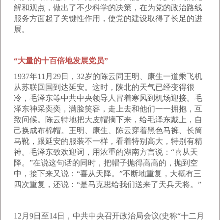
解和观点，做出了不少科学的决策，在为党的政治路线
服务方面起了关键性作用，使党的建设取得了长足的进
展。
“大量的十百倍地发展党员”
1937年11月29日，32岁的陈云同王明、康生一道乘飞机
从苏联回国到达延安。这时，陕北的天气已经变得很
冷，毛泽东等中共中央领导人冒着寒风到机场迎接。毛
泽东神采奕奕，满脸笑容，走上去和他们一一拥抱，互
致问候。陈云特地把大皮帽摘下来，给毛泽东戴上，自
己换成布棉帽。王明、康生、陈云穿着黑色马裤、长筒
马靴，跟延安的服装不一样，看着特别高大，特别有精
神。毛泽东致欢迎词，用浓重的湖南方言说：“喜从天
降。”在说这句话的同时，把帽子抛得高高的，抛到空
中，接下来又说：“喜从天降。”不断地重复，大概有三
四次重复，还说：“是马克思给我们送来了天兵天将。”
12月9日至14日，中共中央召开政治局会议(史称“十二月