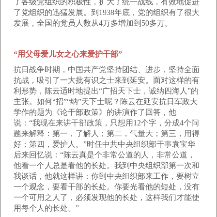
了各级党组织的积极性，扩大了统一战线，有效地促进
了党组织的迅猛发展。到1938年底，党的组织有了很大
发展，全国的党员人数从4万多增加到50多万。
“用父母爱儿女之心来爱护干部”
抗日战争时期，中国共产党坚持团结、进步，坚持全面
抗战，吸引了一大批有识之士来到延安。面对这样的有
利形势，陈云适时地提出“广招天下士，诚纳四海人”的
主张。如何“招”“纳”天下士呢？陈云在延安抗日军政大
学作的题为《论干部政策》的讲演作了回答，他
说：“我现在来讲干部政策，只想用12个字，分成4个问
题来解释：第一，了解人；第二，气量大；第三，用得
好；第四，爱护人。”时任中共中央组织部干事袁宝华
后来回忆说：“陈云真是个非常公道的人，非常公道，
他看一个人总是看他的长处。我到中央组织部第一次和
我谈话，他就这样讲：你到中央组织部来工作，要树立
一个观念，要看干部的长处。你要光看他的短处，没有
一个可用之人了，必须发现他的长处，这样我们才能使
用每个人的长处。”