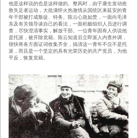
他是这样说的也是这样做的。整风时，由于康生发动抢
救失足者运动，大批满怀火热激情从国统区来延安的青
年干部被打成叛徒、特务。陈云心急如焚，一面向毛泽
东及有关领导谈自己的看法，一面积极组织人员进行调
查，尽快澄清事实，解放干部。一位青年因有人供说他
是托派，被开除党籍。陈云知道后立即派人内查外调，
很快将各方面证词收集齐全，搞清这一青年不仅不是托
派，而且是一个坚定的具有光荣历史的共产党员，为他
平反，恢复党籍。