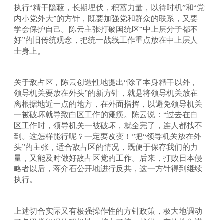
执行“精干隐蔽，长期埋伏，积蓄力量，以待时机”和“党
内小党外大”的方针，既要加强党和群众的联系，又要
学会保护自己。陈云主张打破国统区“中上层分子都不
好”的旧传统观念，把统一战线工作重点放在中上层人
士身上。
关于敌占区，陈云创造性地提出“除了本身精干以外，
领导机关要放在外头”的新方针，就是将领导机关放在
离根据地近一点的地方，在外面指挥，以避免领导机关
一被破坏就导致白区工作的瘫痪。陈云说：“过去在白
区工作时，领导机关一被破坏，就全完了，连人都找不
到。这怎样能行呢？一定要改变！”把“领导机关放在外
头”的主张，适合敌占区的情况，既便于保存我们的力
量，又能及时做好敌占区党的工作。后来，打败日本侵
略者以后，蒋介石公开地进行反共，这一方针得到继续
执行。
上述切合实际又有极强操作性的方针政策，极大地调动