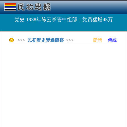
党史 1938年陈云掌管中组部：党员猛增45万
>>>
民初歷史變遷觀察
>>>
簡體
傳統