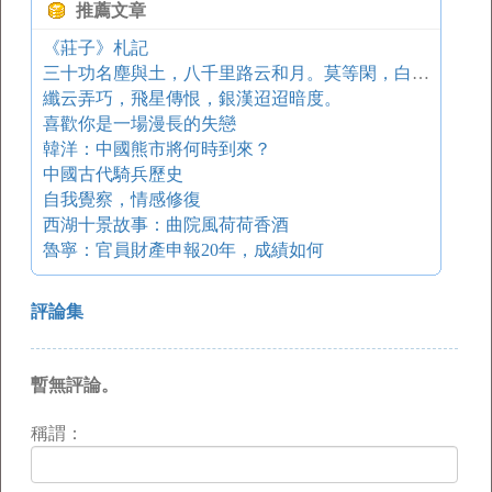
推薦文章
《莊子》札記
三十功名塵與土，八千里路云和月。莫等閑，白了少年頭，空悲切！——湮沒在君主淫威下的英雄
纖云弄巧，飛星傳恨，銀漢迢迢暗度。
喜歡你是一場漫長的失戀
韓洋：中國熊市將何時到來？
中國古代騎兵歷史
自我覺察，情感修復
西湖十景故事：曲院風荷荷香酒
魯寧：官員財產申報20年，成績如何
評論集
暫無評論。
稱謂：