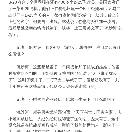
B-29协会，全世界现在还有400多个B-29飞行员。美国政府送
了一架B-29飞机，他们正在犹他州建一个B-29纪念碑，凡是二
战期间与B-29有关的人，都有资格为纪念碑加一块砖，砖上刻
上他的名字，但要自己出钱。林达说，你也有资格加一块砖。
最后是她父亲出钱为我刻了一块砖，上面用英文写了“流沙河”的
名字。
记者：60年后，B-29飞行员的女儿来寻您，沙河老师有什
么感慨？
流沙河：这些都是当初一个间接参加了抗战的娃娃，他当
时所意想不到的。正如佛教寺院里的那句话，“天下事了犹未
了”。这叫了犹未了。干了7天，早就了了，但是还没有了，几
十年后还有这些事情，包括今天你来采访我（笑）。
记者：小时侯的这些经历，给您一生留下了什么影响？
流沙河：就是顾炎武的那句话，“天下兴亡，匹夫有责”。从
小老师就讲过，抗战的经历也印证了这句话，匹夫有责。这个
观念就是在抗战期间形成的，影响了我的处世为人，影响了一
生，老是觉得我有责任。大概这就是影响。