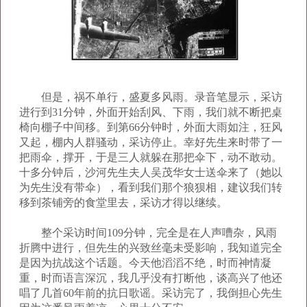
但是，祸不单行，盛夏多风雨。录音笔显示，采访
进行到31分钟，外面开始刮风、下雨，我们就不断把桌
椅向棚子中间移。到第66分钟时，外面大雨如注，狂风
又起，棚内人群骚动，采访停止。幸好先生来时带了一
把雨伞，撑开，于是三人就躲在那把伞下，动不敢动。
十多分钟后，沙河先生夫人吴茂华女士送伞来了（她以
为先生没有带伞），看到我们那个狼狈相，建议我们转
移到茶铺旁的食堂里去，采访才得以继续。
整个采访时间109分钟，完全是在人声嘈杂，风雨
折腾中进行，但先生的兴致丝毫未受影响，我知道完全
是因为抗战这个话题。今天他滔滔不绝，时而神情凝
重，时而语言深沉，我几乎没有打断他，谈高兴了他还
唱了几首60年前的抗日歌谣。采访完了，我倒担心先生