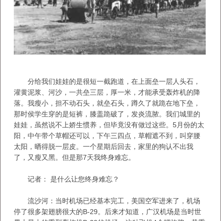
分给我们娃娃的是很短一截跑道，在上面垒一层人头石，
灌黄泥浆、河沙，一共垒三层，厚一米，才能承受轰炸机的降
落。我瘦小，担不动石头，就垒石头，蹲久了就跪在地下垒，
那时侯学生穿的是短裤，膝盖跪破了，发炎流脓。我们城里的
娃娃，虽然说不上娇生惯养，但毕竟没有做过这些。5月份的太
阳，中午带个草帽还可以，下午三四点，草帽遮不到，叫穿腰
太阳，晒得脱一层皮。一个星期后回去，家里的狗认不出我
了，又瘦又黑。但是那7天我终身难忘。
记者： 是什么让您终身难忘？
流沙河：当时机场已经基本完工，美国空军进来了，机场
停了很多架翅膀很大的B-29。后来才知道，广汉机场是当时世