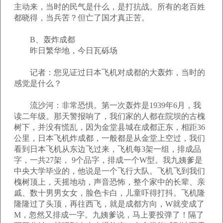
主动来，当时的民气是什么，是打抗战。所有的老百姓
都晓得，当兵苦？但亡了国才真正苦。
B、轰炸成都
昨日繁华地，今日瓦砾场
记者：您见证过日本飞机对成都的大轰炸，当时的
感觉是什么？
流沙河：非常恐惧。第一次轰炸是1939年6月，我
读二年级。那天警报响了，我们家的人都在院坝的古槐
树下，并没有慌乱，因为金堂县城在成都正东，相距36
公里，日本飞机炸成都，一般都是从金堂上空过，我们
看到日本飞机从东边飞过来，飞机每3架一组，排成品
字，一共27架， 9个品字，排成一个W型。我九姨爹是
中央大学毕业的，他说是一个飞行大队。飞机飞到我们
槐树顶上，天摇地动，声音恐怖，整个家中的长辈、亲
戚、数十男男女女，脸色卡白，儿童吓得打抖。飞机隆
隆隆过了头顶，再往西飞，就是成都方向，W就变成了
M，忽然又排成一字。九姨爹说，马上要投弹了！隔了