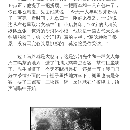
10点正，他提了一把折扇、一把雨伞和一只布包来了，
依然那么精瘦。见面他就说，“今天一大早就起来赶稿
子，写完一看时间，九点四十，刚好来得及。”他边说
边从布包里取出文稿在门口小店复印，500字的大稿笺
纸四五张，隽秀的沙河体小楷。他说是一篇古代天文学
纠错的稿子，给《文汇报》写的专栏，“写这种稿子很
累，没有写完心头是抓起的，莫法接受你采访。”
过了马路就是大慈寺，这是沙河先生和一群文人每
周二喝茶的地方。进了门满大慈寺是香客，茶铺也坐满
了。先生喊遭了：今天不晓得是初一还是十五！我们只
好在茶铺外面的一个棚子里找地方坐下，棚里也满是茶
客，要了三碗茶，三块钱一碗。采访就在竹椅嘎吱，语
声嗡嗡中开始。