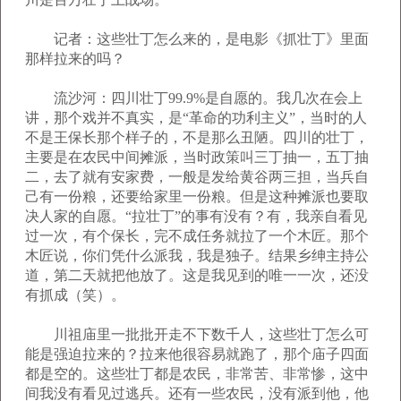
记者：这些壮丁怎么来的，是电影《抓壮丁》里面
那样拉来的吗？
流沙河：四川壮丁99.9%是自愿的。我几次在会上
讲，那个戏并不真实，是“革命的功利主义”，当时的人
不是王保长那个样子的，不是那么丑陋。四川的壮丁，
主要是在农民中间摊派，当时政策叫三丁抽一，五丁抽
二，去了就有安家费，一般是发给黄谷两三担，当兵自
己有一份粮，还要给家里一份粮。但是这种摊派也要取
决人家的自愿。“拉壮丁”的事有没有？有，我亲自看见
过一次，有个保长，完不成任务就拉了一个木匠。那个
木匠说，你们凭什么派我，我是独子。结果乡绅主持公
道，第二天就把他放了。这是我见到的唯一一次，还没
有抓成（笑）。
川祖庙里一批批开走不下数千人，这些壮丁怎么可
能是强迫拉来的？拉来他很容易就跑了，那个庙子四面
都是空的。这些壮丁都是农民，非常苦、非常惨，这中
间我没有看见过逃兵。还有一些农民，没有派到他，他