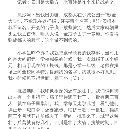
记者：四川是大后方，老百姓是咋个来抗战的？
流沙河：出钱出力嘛。成都人在少城公园开“献金
大会”，不象现在这样捐，还要留个名字，那时侯根本
就不留名，开会的台子底下放些箩篼，然后大家就朝里
头丢钱丢首饰。听大人说，金戒子丢了一箩篼。你看得
到成都人的脾气，这个做不到假的。
小学生咋个办？我就把跟母亲要的钱存起，当时用
的是大的铜元，学校喊捐的时候，我一次就捐了10个铜
元，相当于现在的10块钱。那是小学一年级，老师在操
场上向全校同学特别提到我的名字，我就很不好意思。
我小时侯见不得世面，胆子小（笑）。
抗战期间，我印象很深的还有派壮丁。我们槐树街
出去有一个川祖庙，庙子里住满了壮丁，一批有两三百
人，就在庙子里集训。我上学每天走那儿过，看到他们
操正步、喊口令，还要跑步、唱抗日歌，一批壮丁操练
两三个月就开赴前线去了，新的一批又来了。城里这种
壮丁兵营就有好几个。四川是壮丁大省，抗战时期，四
川是百万壮丁上战场。