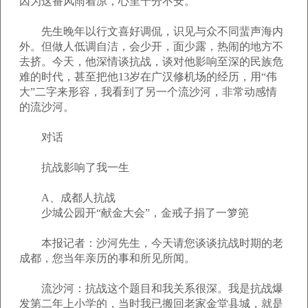
因为这番风雨着凉，心里十分不安。
先生晚年以行文喜好调侃，识见与众不同蜚声海内
外。但做人低调自洁，会少开，面少露，热闹的地方不
去挤。今天，他深情谈抗战，谈对他影响至深的民族危
难的时代，甚至把他13岁在广汉修机场的经历，用“伟
大”二字来形容，我看到了另一个流沙河，非常动感情
的流沙河。
对话
抗战影响了我一生
A、成都人抗战
少城公园开“献金大会”，金戒子捐了一箩篼
本报记者：沙河先生，今天请您谈谈抗战时期的老
成都，您当年亲历的事和所见所闻。
流沙河：抗战这个题目和我关系很深。我是抗战爆
发第二年上小学的，当时我已搬回老家金堂县城，就是