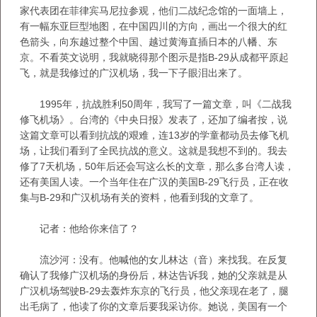
家代表团在菲律宾马尼拉参观，他们二战纪念馆的一面墙上，
有一幅东亚巨型地图，在中国四川的方向，画出一个很大的红
色箭头，向东越过整个中国、越过黄海直插日本的八幡、东
京。不看英文说明，我就晓得那个图示是指B-29从成都平原起
飞，就是我修过的广汉机场，我一下子眼泪出来了。
1995年，抗战胜利50周年，我写了一篇文章，叫《二战我
修飞机场》。台湾的《中央日报》发表了，还加了编者按，说
这篇文章可以看到抗战的艰难，连13岁的学童都动员去修飞机
场，让我们看到了全民抗战的意义。这就是我想不到的。我去
修了7天机场，50年后还会写这么长的文章，那么多台湾人读，
还有美国人读。一个当年住在广汉的美国B-29飞行员，正在收
集与B-29和广汉机场有关的资料，他看到我的文章了。
记者：他给你来信了？
流沙河：没有。他喊他的女儿林达（音）来找我。在反复
确认了我修广汉机场的身份后，林达告诉我，她的父亲就是从
广汉机场驾驶B-29去轰炸东京的飞行员，他父亲现在老了，腿
出毛病了，他读了你的文章后要我采访你。她说，美国有一个