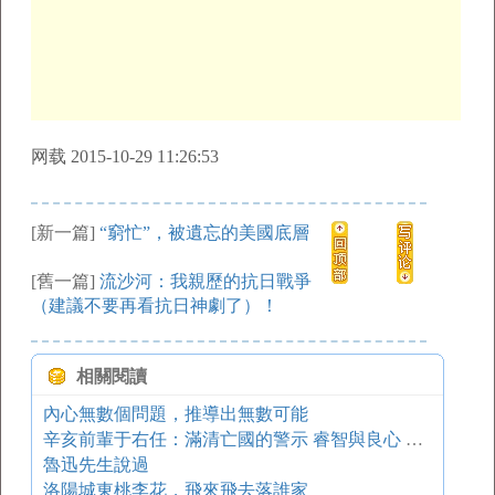
网载 2015-10-29 11:26:53
[新一篇]
“窮忙”，被遺忘的美國底層
[舊一篇]
流沙河：我親歷的抗日戰爭
（建議不要再看抗日神劇了）！
相關閱讀
內心無數個問題，推導出無數可能
辛亥前輩于右任：滿清亡國的警示 睿智與良心 時勢洞察與責任
魯迅先生說過
洛陽城東桃李花，飛來飛去落誰家