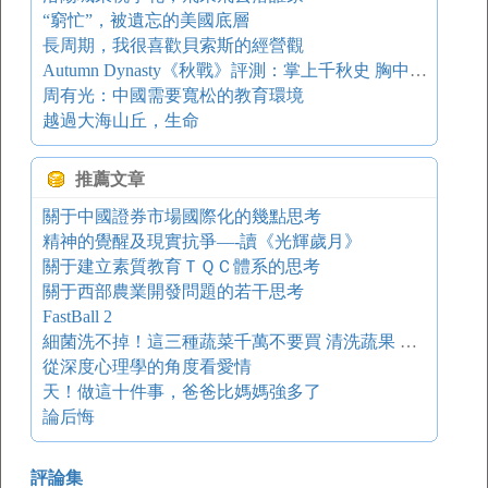
“窮忙”，被遺忘的美國底層
長周期，我很喜歡貝索斯的經營觀
Autumn Dynasty《秋戰》評測：掌上千秋史 胸中百萬兵
周有光：中國需要寬松的教育環境
越過大海山丘，生命
推薦文章
關于中國證券市場國際化的幾點思考
精神的覺醒及現實抗爭—-讀《光輝歲月》
關于建立素質教育ＴＱＣ體系的思考
關于西部農業開發問題的若干思考
FastBall 2
細菌洗不掉！這三種蔬菜千萬不要買 清洗蔬果 健康養生 農藥殘留
從深度心理學的角度看愛情
天！做這十件事，爸爸比媽媽強多了
論后悔
評論集