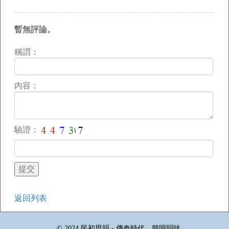
暫無評論。
稱謂：
内容：
驗證：
返回列表
© 2024 民初思韻 - 傳奇時代，簡明韻味