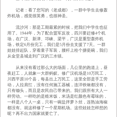
记者：看了您写的《老成都》，一群中学生去修轰
炸机场，感觉很英勇，也很神圣。
流沙河：那是工期最紧的时候，把我们中学生也征
用了。1944年，为了配合盟军反攻，四川要赶修4个机
场，在广汉、新津、邛崃、梁平，广汉是重型轰炸机
场，铁定6月份完工，我们是5月份去支援了7天。一群
娃娃排起队，穿着童子军装，腰杆上栓个搪瓷碗，我们
从金堂县城走到广汉的三水镇。
从来没有看过那么大的场面，几公里的跑道上，昼
夜赶工，人就象一大群蚂蚁。修广汉机场是10万民工，
川西平原10个县，每县出上万民工，这里全部是手工劳
动，人拉肩扛，没有任何施工器械，连洋铁锹都没有，
只有锄头，而且是农民自己带来的。我们跟所有大人一
样劳动。一样吃的是糙米饭，米汤是红颜色有霉味的，
一样是八个人一桌，只有一碗盐拌萝卜丝，连熟油海椒
都没有。就这样修了一个星期机场。这些娃娃怎样想的
呢？再不出力国家就要亡了。