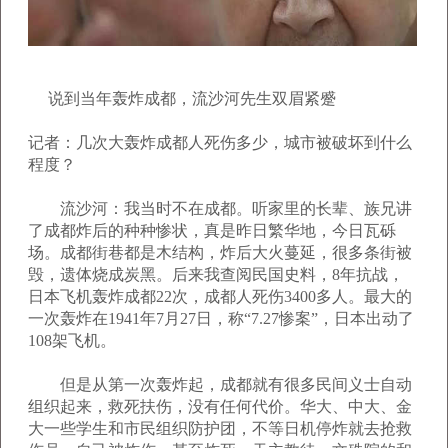
说到当年轰炸成都，流沙河先生双眉紧蹙
记者：几次大轰炸成都人死伤多少，城市被破坏到什么
程度？
流沙河：我当时不在成都。听家里的长辈、族兄讲
了成都炸后的种种惨状，真是昨日繁华地，今日瓦砾
场。成都街巷都是木结构，炸后大火蔓延，很多条街被
毁，遗体烧成炭黑。后来我查阅民国史料，8年抗战，
日本飞机轰炸成都22次，成都人死伤3400多人。最大的
一次轰炸在1941年7月27日，称“7.27惨案”，日本出动了
108架飞机。
但是从第一次轰炸起，成都就有很多民间义士自动
组织起来，救死扶伤，没有任何代价。华大、中大、金
大一些学生和市民组织防护团，不等日机停炸就去抢救