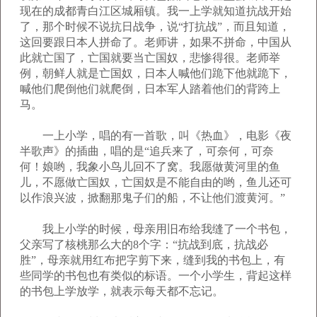
现在的成都青白江区城厢镇。我一上学就知道抗战开始
了，那个时候不说抗日战争，说“打抗战”，而且知道，
这回要跟日本人拼命了。老师讲，如果不拼命，中国从
此就亡国了，亡国就要当亡国奴，悲惨得很。老师举
例，朝鲜人就是亡国奴，日本人喊他们跪下他就跪下，
喊他们爬倒他们就爬倒，日本军人踏着他们的背跨上
马。
一上小学，唱的有一首歌，叫《热血》，电影《夜
半歌声》的插曲，唱的是“追兵来了，可奈何，可奈
何！娘哟，我象小鸟儿回不了窝。我愿做黄河里的鱼
儿，不愿做亡国奴，亡国奴是不能自由的哟，鱼儿还可
以作浪兴波，掀翻那鬼子们的船，不让他们渡黄河。”
我上小学的时候，母亲用旧布给我缝了一个书包，
父亲写了核桃那么大的8个字：“抗战到底，抗战必
胜”，母亲就用红布把字剪下来，缝到我的书包上，有
些同学的书包也有类似的标语。一个小学生，背起这样
的书包上学放学，就表示每天都不忘记。