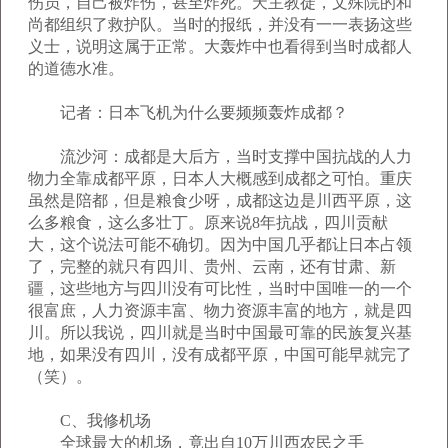
伤员，自己被炸伤，甚至炸死。天主教徒，文殊院的和
尚都组织了救护队。当时的报纸，并没有一一表扬这些
义士，说明这属于正常。大轰炸中也看得到当时成都人
的道德水准。
记者：日本飞机为什么要频频轰炸成都？
流沙河：成都是大后方，当时支撑中国抗战的人力
物力全靠成都平原，日本人大概感到成都之可怕。重庆
虽然是陪都，但是粮食少呀，成都这边是川西平原，这
么多粮食，这么多壮丁。原来说8年抗战，四川贡献
大，这个说法可能不确切。因为中国几乎都让日本占领
了，完整的就只有四川、贵州、云南，还有甘肃、新
疆，这些地方与四川没有可比性，当时中国唯一的一个
很富庶，人力资源丰富、物力资源丰富的地方，就是四
川。所以我说，四川就是当时中国最可靠的民族复兴基
地，如果没有四川，没有成都平原，中国可能早就完了
（笑）。
C、我修机场
全球最大的机场，竟出自10万川西农民之手