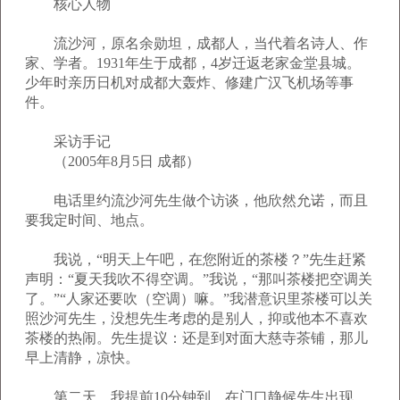
核心人物
流沙河，原名余勋坦，成都人，当代着名诗人、作
家、学者。1931年生于成都，4岁迁返老家金堂县城。
少年时亲历日机对成都大轰炸、修建广汉飞机场等事
件。
采访手记
（2005年8月5日 成都）
电话里约流沙河先生做个访谈，他欣然允诺，而且
要我定时间、地点。
我说，“明天上午吧，在您附近的茶楼？”先生赶紧
声明：“夏天我吹不得空调。”我说，“那叫茶楼把空调关
了。”“人家还要吹（空调）嘛。”我潜意识里茶楼可以关
照沙河先生，没想先生考虑的是别人，抑或他本不喜欢
茶楼的热闹。先生提议：还是到对面大慈寺茶铺，那儿
早上清静，凉快。
第二天，我提前10分钟到，在门口静候先生出现。