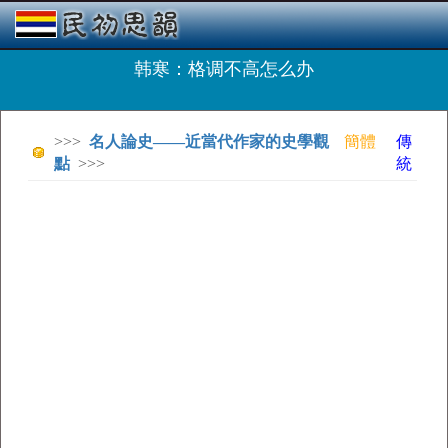
韩寒：格调不高怎么办
>>>
名人論史——近當代作家的史學觀
簡體
傳
點
>>>
統