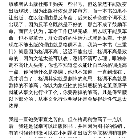
版或者从出版社那里购买一些书号。但这依然不能改变
出版现状，因为出版社依然是终审方。而一本书如果不
让出版，在以往理由是反革命，后来反革命这个词不太
出现了，因为反革命既然是不好的，那岂不成了鼓励革
命。而官方认为，革命工作已经完成，所以既不能反革
命，也不能革命，群众最好的生活方式就是呆着。于是
现在不能出版的理由就是格调不高。我第一本书《三重
门》就是因为格调不高，迟迟不能出版。格调不高是致
命的，因为文笔太差可以改，逻辑不清可以理，唯独格
调不高让人头疼，你也不知道怎么能让自己的格调提高
一点。你问他什么是格调，他也不知道。一直到现在，
我才明白了，格调其实就是割掉的意思，格调不高就是
割掉的不够高，你以为象征性的把脚底板的老茧磨磨平
就能从事文化行业了么，你要割掉的够高。凡是保留腰
以下部分的，从事文化行业明显还是会显得雄性气息太
浓厚。
我是一直饱受审查之苦的。但在格调稍微高了一点以
后，我还是侥幸可以出版图书，并且因为图书的畅销，
有的时候还稍微可以在小问题和出版方争取格调稍微降