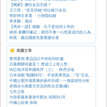
【獨家】娜拉走后怎樣？
王江雨：“意見領袖”何以被污名化
寧財神文章選： 小熱昏結婚
李承鵬：偈語
【周末一讀】楊鵬：孔子是信仰上帝的
彼得·泰爾印象記：那些不會一心想著成功的人為何更容易成功
秋風：建設國家先要重建社會
推薦文章
實用案例 產品設計中的恰到好處
日暮鄉關何處是？ 煙波江上使人愁
內亞海洋與帝國秩序（三）：秩序洼地
日本游戲“戰國時代”：手游異軍突起，“宅”文化逆襲登堂入室
中國公開市場業務的操作目標：一個描述性分析
房價冰火兩重天背后的民生災難(圖)
七年之恨
大陸客瘋來臺過年觀光 排隊到3月
中國心絞痛 張鳴