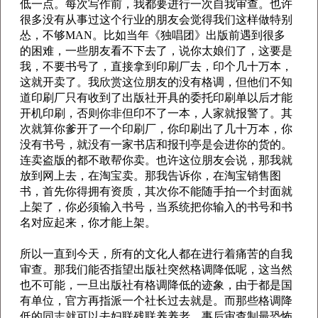
低一点。每次写作前，我都要进行一次自我审查。也许
很多没有从事过这个行业的朋友会觉得我们这样做特别
怂，不够MAN。比如当年《独唱团》出版前遇到很多
的困难，一些朋友看不下去了，说你太娘们了，这要是
我，不要书号了，直接拿到印刷厂去，印个几十万本，
这就开卖了。我欣赏这位朋友的没有格调，但他们不知
道印刷厂只有收到了出版社开具的委托印刷单以后才能
开机印刷，否则你非但印不了一本，人家就报警了。其
次就算你爹开了一个印刷厂，你印刷出了几十万本，你
没有书号，就没有一家书店和报刊亭是会进你的货的。
连卖盗版的都不敢帮你卖。也许这位朋友会说，那我就
放到网上去，在淘宝卖。那我告诉你，在淘宝销售图
书，首先你得拥有资质，其次你不能随手拍一个封面就
上架了，你必须输入书号，当系统把你输入的书号和书
名对应起来，你才能上架。
所以一直到今天，所有的文化人都在进行着痛苦的自我
审查。那我们能否指望出版社突然格调降低呢，这当然
也不可能，一旦出版社有格调降低的迹象，由于都是国
有单位，官方再指派一个社长过去就是。而那些格调降
低的同志就可以去妇联残联养养老。事后审查制最恐怖