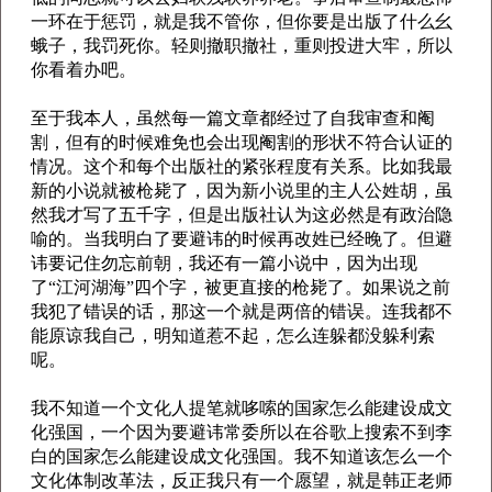
一环在于惩罚，就是我不管你，但你要是出版了什么幺
蛾子，我罚死你。轻则撤职撤社，重则投进大牢，所以
你看着办吧。
至于我本人，虽然每一篇文章都经过了自我审查和阉
割，但有的时候难免也会出现阉割的形状不符合认证的
情况。这个和每个出版社的紧张程度有关系。比如我最
新的小说就被枪毙了，因为新小说里的主人公姓胡，虽
然我才写了五千字，但是出版社认为这必然是有政治隐
喻的。当我明白了要避讳的时候再改姓已经晚了。但避
讳要记住勿忘前朝，我还有一篇小说中，因为出现
了“江河湖海”四个字，被更直接的枪毙了。如果说之前
我犯了错误的话，那这一个就是两倍的错误。连我都不
能原谅我自己，明知道惹不起，怎么连躲都没躲利索
呢。
我不知道一个文化人提笔就哆嗦的国家怎么能建设成文
化强国，一个因为要避讳常委所以在谷歌上搜索不到李
白的国家怎么能建设成文化强国。我不知道该怎么一个
文化体制改革法，反正我只有一个愿望，就是韩正老师