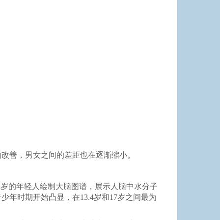
的改善，男女之间的差距也在逐渐缩小。
22岁的年轻人绘制大脑图谱，展示人脑中水分子
年时期开始凸显，在13.4岁和17岁之间最为