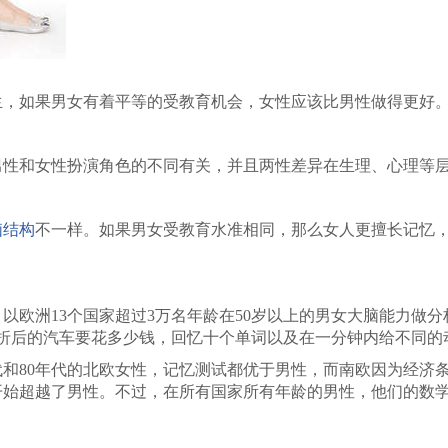
生，如果男女有着平等的受教育机会，女性应该比男性做得更好
男性和女性扮演角色的不同有关，并且两性差异在生理、心理等
脑结构
不一样。如果男女受教育水准相同，那么女人更擅长记忆
以欧洲13个国家超过3万名年龄在50岁以上的男女大脑能力做
折后的汽车要花多少钱，回忆十个单词以及在一分钟内给不同的
年代和80年代的北欧女性，记忆测试都优于男性，而南欧因为经
开始超越了男性。不过，在所有国家所有年龄的男性，他们的数