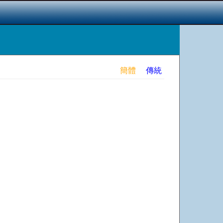
簡體
傳統