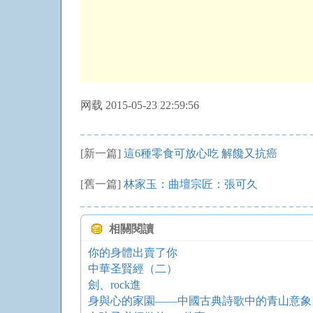
网载 2015-05-23 22:59:56
[新一篇]
這6種零食可放心吃 解饞又抗癌
[舊一篇]
林家玉：曲壇宗匠：張可久
相關閱讀
你的身體出賣了你
中華圣賢經（二）
劍、rock進
身與心的家園——中國古典詩歌中的青山意象