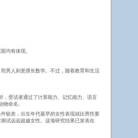
。
层面均有体现。
，而男人则更擅长数学。不过，随着教育和生活
分析，受试者通过了计算能力、记忆能力、语言
动物命名。
济条件较差，出生年代最早的女性表现就比男性要
学测试远远超越女性。这项研究结果已发表在