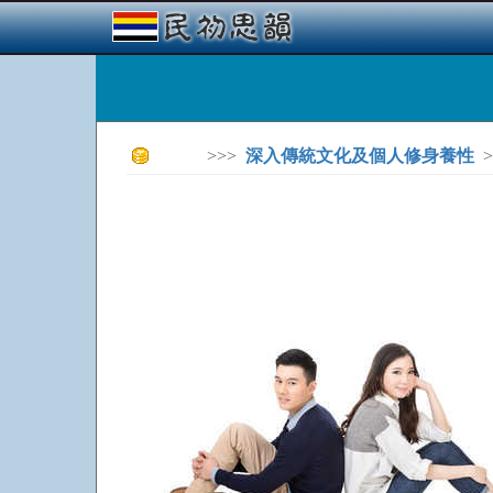
>>>
深入傳統文化及個人修身養性
>