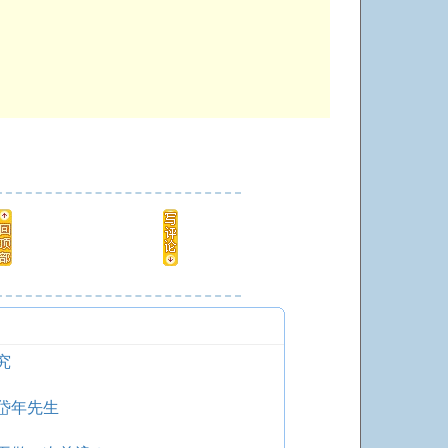
究
岱年先生