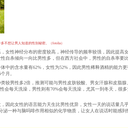
想让男人知道的性别秘密。（fotolia）
系，女性神经分布的密度较高，神经传导的频率较强，因此提高
女性自杀倾向一向比男性多，但在西方社会中，男性的自杀率要
体中的含水量有62%，女性为52%，因此男性稀释酒精的能力
6个月。
种类较男性多2倍，推测可能与男性皮肤较酸、男女汗腺和皮脂腺
性会每天洗澡，男性则有70%会每天洗澡，尤其一到冬天，很多女
，因此女性的语言能力天生比男性优异，女性一天的说话量几乎
分泌一种与脑吗啡作用相似的化学物质，让女人在说话时能感到