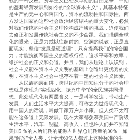
战的一种反应。资本主义已经从早期的自由竞争、中期
的垄断经营发展到如今的“全球资本主义”，其基本特征
是生产的无中心和跨国化，资本的流动性和国际性。西
方发达国家的这些社会政治经济结构的重大变化，必然
对我们传统的社会主义理论构成严峻的挑战，迫使我们
去修正和发展传统社会主义的不少命题。我们强调全球
化的眼光，正是力戒以往超前的、空洞的说教，正是直
面现实，坚信“发展是硬道理”，只有提高我们的综合国
力，才能抗衡帝国主义的霸权行径，追求平等和效率，
维护社会的正义和公道。并且，我们从理论上认识到，
社会主义能在资本主义文明的基础上创造出更优秀的文
明，在资本主义社会中也存在着一定的社会主义因素。
从民族的层面讲，跨世纪的中国知识分子的社会理
想就是体现为“实现四化、振兴中华”的全民族共同理
想。此处现代化有两层含义，一是科学发达，带动生产
发展、人们生活水平大大提高，可称之为世俗现代化，
用中国人的话说，叫做千家万户奔小康。但人类不太可
能在这条道上无限发展。现在大家都羡慕美国中产阶级
生活水平，汽车、别墅、高收入，但也许人们并不知道
美国5 ％的人所消耗的能源占世界总消耗量的30％！如
果“解放”全人类，让全球60亿人都过上这种标准的生