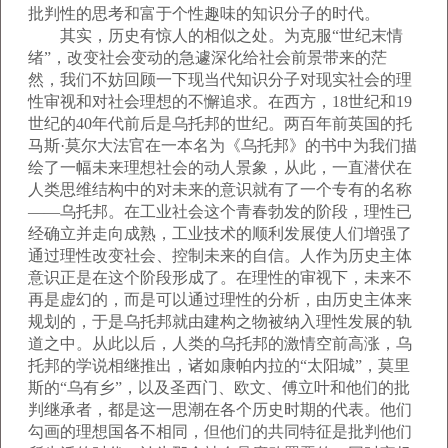
批判性的思考和富于个性趣味的知识分子的时代。
其实，历史有惊人的相似之处。为克服“世纪末情
绪”，改变社会变动的急遽深化给社会前景带来的茫
然，我们不妨回顾一下现当代知识分子对现实社会的理
性审视和对社会理想的不懈追求。在西方，18世纪和19
世纪的40年代前后是乌托邦的世纪。两百年前英国的托
马斯·莫尔大法官在一本名为《乌托邦》的书中为我们描
绘了一幅未来理想社会的动人景象，从此，一直潜伏在
人类思维结构中的对未来的意识就有了一个专有的名称
——乌托邦。在工业社会这个青春勃发的阶段，理性已
经确立并走向成熟，工业技术的顺利发展使人们增强了
通过理性改变社会、控制未来的自信。人作为历史主体
意识正是在这个阶段形成了。在理性的审视下，未来不
再是虚幻的，而是可以通过理性的分析，由历史主体来
规划的，于是乌托邦就由建构之物被纳入理性发展的轨
道之中。从此以后，人类的乌托邦的激情空前高涨，乌
托邦的学说相继推出，诸如康帕内拉的“太阳城”，莫里
斯的“乌有乡”，以及圣西门、欧文、傅立叶和他们的批
判继承者，都是这一思潮在各个历史时期的代表。他们
勾画的理想国各不相同，但他们的共同特征是批判他们