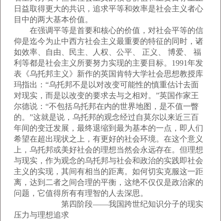
日益取得更大的共识，追求平等和效率是社会主义者心
目中的两大基本价值。
在强调平等是首要和核心的价值，对社会平等的信
仰是迄今为止中西方社会主义最重要的特征的同时，诸
如效率、自由、民主、人权、公平、 正义、 博爱、 福
利等都是社会主义所要努力实现的主要目标。1991年发
表《乌托邦主义》新作的英国肯特大学社会思想教授库
玛指出：“乌托邦不是以对改变可能性的慎重估计去面
对现实，而是以改变的要求去与之相对。”英国作家王
尔德说：“不包括乌托邦在内的世界地图，是不值一瞥
的。”这就是说，乌托邦的观念经过自莫尔以来近三百
年间的变迁发展，最终退缩到最为基本的一点，即人们
希望在超出现状之上，有更好的社会环境。在这个意义
上，乌托邦或美好社会的理想当然会永远存在。但理想
与现实，作为观念的乌托邦与社会和政治的实践即社会
主义的实现，其间有相当的距离。如何切实克服这一距
离，达到二者之间合理的平衡，这绝不仅仅是政治家的
问题，它值得所有有理智的人去深思。
第四阶段——我国跨世纪知识分子的现实
压力与理想追求