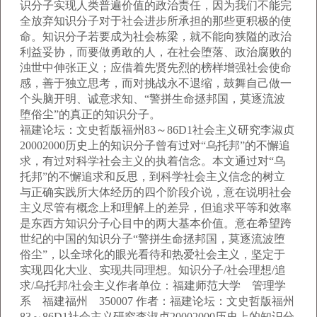
识分子实现人类普遍价值的政治责任，因为我们不能完
全放弃知识分子对于社会进步所承担的那些更积极的使
命。知识分子若要成为社会栋梁，就不能向狭隘的政治
利益妥协，而要做勇敢的人，在社会堕落、政治腐败的
浊世中伸张正义；应借着先贤先烈的榜样增强社会使命
感，善于独立思考，而对挑战永不退缩，鼓舞自己做一
个头脑开明、诚意求知、“警拼生命拯邦国，莫逐流波
堕俗尘”的真正的知识分子。
福建论坛：文史哲版福州83～86D1社会主义研究李淑贞
20002000历史上的知识分子曾有过对“乌托邦”的不懈追
求，有过对科学社会主义的执着信念。本文通过对“乌
托邦”的不懈追求和反思，到科学社会主义信念的树立
与正确实践所大体经历的四个阶段介说，意在说明社会
主义尽管有概念上和理解上的差异，但追求平等和效率
是东西方知识分子心目中的两大基本价值。意在希望跨
世纪的中国的知识分子“警拼生命拯邦国，莫逐流波堕
俗尘”，以全球化的眼光看待和热爱社会主义，坚定于
实现四化大业、实现共同理想。知识分子/社会理想/追
求/乌托邦/社会主义作者单位：福建师范大学 管理学
系 福建福州 350007 作者：福建论坛：文史哲版福州
83～86D1社会主义研究李淑贞20002000历史上的知识分