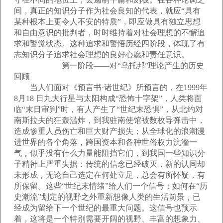
间，真正的知识分子作为社会良知的代表，就应“具有
某种根本上更令人不安的特质”，即应做具有独立思想
和自由意识的批判者，时时维持着对社会理想的不懈追
求和警觉状态。这种追求和警悟历经四阶段，体现了有
志知识分子追求社会理想的良好心愿和责任意识。
第一阶段——对“乌托邦”理论产生的历史
回顾
当人们面对《预言书·诸世纪》所预言的，在1999年
8月18 日九大行星与太阳构成“恐怖十字架”，人类将面
临“末日审判”时，有人产生了“世纪末恐惧”，从北约对
南斯拉夫的狂轰滥炸，到我驻南使馆被数枚导弹击中，
造成惨重人员伤亡和巨大财产损失；从全球化的浪潮漫
进世界的各个角落，跨国资本和各种世俗权力沆瀣一
气，似乎没有什么力量能阻挡它们，到我国一些知识分
子精神上严重失据：传统的信念已经破灭，新的认同却
未形成，无论自己选定在何处立足，总会有所怀疑，有
所保留。这些“世纪末情绪”给人们一个信号：如何在“历
史潮流”划定的视野之外重新想像人类的生活前景，已
经成为留给下一个世纪的最重大问题。这信号也预示
着，这将是一个特别需要开阔的视野、丰富的想象力、