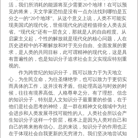
活，我们所消耗的能源将至少需要20个地球！在可以预
见的将来，天文学家恐怕是没有一点办法找到哪怕是五
分之一的“20个地球”。从这个意义上说，人类不可能实
现美国式的现代化，世俗现代化的进程值得全人类去反
省。“现代化”还有一层含义，那就是人的自由程度。从
启蒙主义起，个性的解放就是现代化的核心问题，人在
历史进程中的不断解放和对于充分自由、全面发展的要
求，是人类的共同目标，此可谓精神的现代化，这是具
有普遍性的，也是知识分子追求社会主义实现应特别重
视的。
作为跨世纪的知识分子，既可以致力于为天地立
心，为生民立命，为往圣继绝学，也可以致力于更切实
而具体的工作，这并没有矛盾。但处理高远与时效的时
候，往往有境界高低、人格尊卑之分。有了理想、信念
的知识分子，特别是人文知识分子最重要的价值，在于
他们是社会思考的神经，是一群在精神文化领域中为社
会进步和人类发展寻找可能性的人。人类社会所以会产
生知识分子这样一个阶层，根本上是因为人类对自己和
自己的将来抱有信心。总的来说，知识分子的作用也正
在于体现社会自我更新的无穷潜力。我们坚决地尝试知