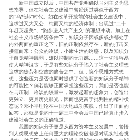
新中国成立以后，中国共产党明确以马列主义为思
想指导，但在社会主义建设中曾经历过类似于西方
的“乌托邦”时代。如在改革开放前的社会主义建设中，
追求过又大又公、纯而又纯的经济体制；出现过“二十
年赶英超美”、“跑步进入共产主义”的理想冲动。加上在
社会主义市场经济条件下，知识分子因或多或少都处于
内外两面的重压之下，旧的压制依然存在，新的打击又
接踵而来：公众的冷淡，小康生活的诱惑，以及知识分
子自觉精神孱弱，难以抑制的无力感……这一切很容易
使人精神沮丧，于是有些知识分子陷入了社会主义理想
追求的徒劳和空虚的痛苦之中。但，换个思维方式想
想，这些压力是否也同时提供了创造新的知识分子精神
的可能性？倘若能够正面承担这些压力，我们是否也能
在与压制、冷淡的较量中，激发起新的想象力，创造出
更独立、更具历史眼光，因而也更富于批判性的精神状
态呢？邓小平理论在中国大地成功实践，作出了正面的
回答，那就是党的十一届三中全会后中国已经真正步入
建设社会主义的正确轨道。
我国的知识分子更是从西方资本主义发展中，警悟
到人类思想史上任何重大的理论突破都是对现实社会挑