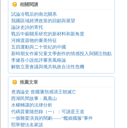
相關閱讀
試論冷戰后的南北關系
我國區域經濟政策的回顧與展望
論詠史詩的寄托
戰后中蘇關系研究的新材料和新角度
河姆渡器物的審美特征
五四運動與二十世紀的中國
新時期女作家兒童文學創作的情感投入與關注熱點
李健吾小說批評審美風格論
解散立憲會議與俄共執政合法性危機
推薦文章
煮酒論史 曾國藩預感清王朝滅亡
西湖民間故事：鳳凰山
水權轉讓的法律分析
代碼質量隨想錄（一）：可讀是王道
一個雜耍演員的鬧劇——“艦娘國服”事件
熙寧變法名家談