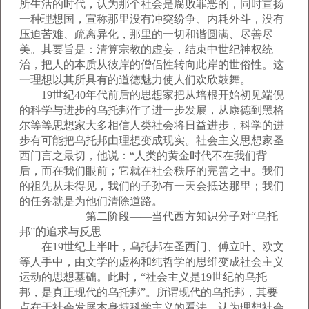
所生活的时代，认为那个社会是腐败罪恶的，同时宣扬
一种理想国，宣称那里没有冲突纷争、内耗外斗，没有
压迫苦难、疏离异化，那里的一切和谐圆满、尽善尽
美。其要旨是：清算宗教的虚妄，结束中世纪神权统
治，把人的本质从彼岸的僧侣性转向此岸的世俗性。这
一理想以其所具有的道德魅力使人们欢欣鼓舞。
19世纪40年代前后的思想家把从培根开始初见端倪
的科学与进步的乌托邦作了进一步发展，从康德到黑格
尔等等思想家大多相信人类社会将日益进步，科学的进
步有可能把乌托邦由理想变成现实。社会主义思想家圣
西门言之最切，他说：“人类的黄金时代不在我们背
后，而在我们眼前；它就在社会秩序的完善之中。我们
的祖先从未得见，我们的子孙有一天会抵达那里；我们
的任务就是为他们清除道路。
第二阶段——当代西方知识分子对“乌托
邦”的追求与反思
在19世纪上半叶，乌托邦在圣西门、傅立叶、欧文
等人手中，由文学的虚构和纯哲学的思维变成社会主义
运动的思想基础。此时，“社会主义是19世纪的乌托
邦，是真正现代的乌托邦”。所谓现代的乌托邦，其要
点在于社会发展本身持科学主义的看法，认为理想社会