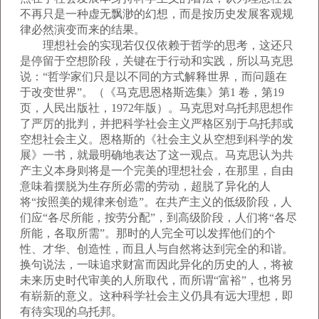
不再只是一种虚无飘渺的幻想，而是按历史发展客观规
律必然演变而来的结果。
理想社会的实现若仅仅依赖于哲学的思考，这还只
是停留于空想阶段，关键在于行动和实践，所以马克思
说：“哲学家们只是以不同的方式解释世界，而问题在
于改变世界”。（《马克思恩格斯选集》第1 卷，第19
页，人民出版社，1972年版）。马克思对乌托邦思想作
了严厉的批判，并把科学社会主义严格区别于乌托邦或
空想社会主义。恩格斯的《社会主义从空想到科学的发
展》一书，就最明确地表达了这一观点。马克思认为共
产主义本身则将是一个完美的理想社会，在那里，自由
意味着摆脱为生存所必需的劳动，超脱了异化的人
将“按照美的规律来创造”。在共产主义的低级阶段，人
们应“各尽所能，按劳分配”，到高级阶段，人们将“各尽
所能，各取所需”。那时的人完全可以发挥他们的个
性、才华、创造性，而且人与自然将达到完全的和谐。
换句说法，一味追求财富而因此异化的历史的人，将被
未来历史时代审美的人所取代，而所谓“富裕”，也将另
有崭新的意义。这种科学社会主义仍具有远大理想，即
有待实现的乌托邦。