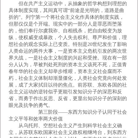
但在共产主义运动中，从抽象的哲学构想到理想的
具体制度实现，其间真可谓“前途是光明的，道路是曲
折的”。列宁第一个将社会主义化作具体的制度实践，
但那仅仅是个开端。现实中的一部分人是罪恶而堕落
的，他们奉行尔虞我诈、自相残杀，把自由蜕变为放
纵，使权威变成暴政，个人失去权利、尊严和价值，理
想社会的观念实际上已变质。特别是20世纪发生了影响
人类命运的两件大事，一是资本主义危机引发的两次世
界大战，一是社会主义制度的兴起和受挫。现在有一部
分人认为，早被判处死刑的资本主义该死不死，正值青
春年华的社会主义却举步维艰，资本主义社会腐而不
朽，社会主义体制却渐显僵化，人类社会究竟向何处发
展，成了大家拭目以待的焦点。前苏联、东欧各国的社
会主义运动的逆转似乎更能引发知识分子的深思和反
省，而勇于作出反思、反省，更显出知识分子的深刻的
眼光及抗争的勇气。
第三阶段——东西方知识分子认同于社会
主义平等和效率两大价值
从乌托邦、空想社会主义产生到科学社会主义确
立，从苏联东欧国家社会主义政权相继垮台，到东西方