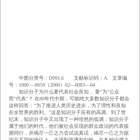
中图分类号：D091.6 文献标识码：A 文章编
号：1000 —8659（2000）02—0083—04
知识分子为什么要代表社会良知， 要“为”公众
而“代表”？ 在80年代中期，可能绝大多数知识分子都会
这样回答：“为了推进人类历史进步，为了理性和良知
在全世界的胜利。”这是知识分子应有的高调。到了世
纪末，知识分子中又出现了一种坦然的低调：知识分子
属于他们的时代，他们被社会呈现的群众政治的代表簇
拥同行，并竭尽一己之力尝试说真话，竭尽一己之力据
守在不同的地位上，去遏制平庸和刻板。在各种论调之