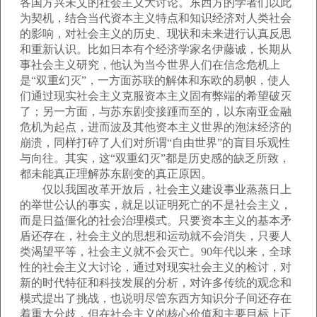
各国方兴未艾的社会主义大讨论。东西方的学者们以此
为契机，结合当代资本主义特点和知识经济对人类社会
的影响，对社会主义的历史、现状和未来进行认真反思
和重新认识。比如日本有个经济学家名伊藤诚，长期从
事社会主义研究，他认为当今世界人们在信念危机上
是“双重幻灭”，一方面苏联的解体和东欧的易帜，使人
们通过现实社会主义克服资本主义固有弊端的希望破灭
了；另一方面，与苏东剧变接踵而至的，以东南亚金融
危机为起点，进而波及其他资本主义世界的泡沫经济的
崩溃，同样打碎了人们对所谓“自由世界”的盲目乐观性
与向往。其实，这“双重幻灭”都是历史感的缺乏所致，
都未能真正理解苏东剧变的真正原因。
仅以我国改革开放后，社会主义建设事业蒸蒸日上
的举世公认的事实，就足以证明死亡的不是社会主义，
而是日益僵化的社会治理模式。只要资本主义的基本矛
盾还存在，社会主义的思想和运动就不会消失，只要人
类渴望平等，社会主义就不会灭亡。90年代以来，全球
性的社会主义大讨论，通过对现实社会主义的检讨，对
新的时代特征和科技发展的分析，对许多传统的观念和
模式提出了挑战，也说明尽管东西方知识分子间还存在
着重大分歧，但在社会主义的核心价值和主要目标上正