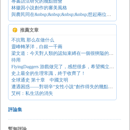
專書語法研究的幾點體會
林徽因小說創作的審美風格
與農民同在&nbsp;&nbsp;&nbsp;&nbsp;想起兩位前輩農業專家
推薦文章
不抗戰 那么在做什么
靈峰轉茅洋，白銀一千兩
梁文道：今天對人類的認知束縛在一個很狹隘的想象里
待用
FlyingDaggers 游戲做完了，感想很多，希望獨立開發者都進來看看
史上最全的生理常識，終于收齊了！
全球通史 第十章 中國文明
遭遇困惑——對胡辛“女性小說”創作得失的幾點思考
艾柯：私生活的消失
評論集
暫無評論。