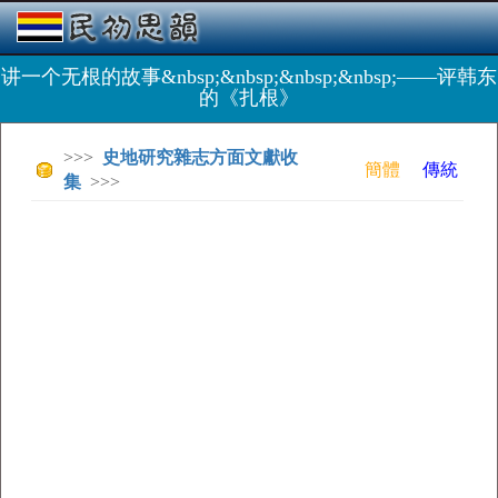
讲一个无根的故事&nbsp;&nbsp;&nbsp;&nbsp;——评韩东
的《扎根》
>>>
史地研究雜志方面文獻收
簡體
傳統
集
>>>