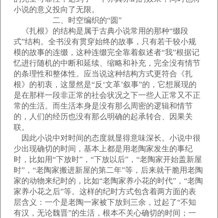
小说的意义投向了无限。
二、时空编织的“圆”
《扎根》的结构是属于古典小说常用的那种“缀段
式”结构。全书没有贯穿始终的故事，只有若干较小规
模的故事的连缀，这种连缀完全靠着叙述者“我”根据记
忆进行随机的中断和延续、缩略和补充，完全没有情节
的条理性和整体性。应当说这种结构方式更符合《扎
根》的初衷，这显然是“反‘文革’叙事”的，它想展现的
是在那样一段非正常的社会状况之下一些人正常又不正
常的生活。而生活本身是没有那么周密的逻辑和情节
的，人们的经历也没有那么明确的起承转合、因果关
联。
因此小说中对时间的态度就显得意味深长。小说中很
少出现确切的时间，基本上都是用老陶家发生的事纪
时，比如用“下放时”，“下放以后”，“老陶家开始盖新屋
时”，“老陶家搬进新屋的第二年”等，后来就干脆用老陶
家的动物来纪时的，比如“老陶家养小花的时代”，“老陶
家养小花之后”等。这样的纪时方式包含着两方面的表
层含义：一个是老陶一家被下放到三余，过起了“不知
有汉，无论魏晋”的生活，根本不关心确切的时间；一