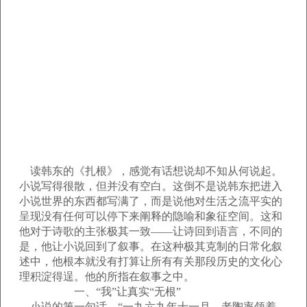
读韩东的《扎根》，感觉有话想说却不知从何说起。
小说写得很散，但并没有空白。这倒不是说韩东把进入
小说世界的东西都写满了，而是说他对生活之流平实的
呈现没有任何可以停下来阐释的隐喻和象征空间。这和
他对于诗歌的主张极其一致——让诗回到语言，不同的
是，他让小说回到了叙事。在这种极其克制的日常化叙
述中，他根本就没有打算让所有有关那段历史的文化心
理积淀得逞。他的所指在叙事之中。
一、“我”让真实“无根”
小说的第一句话，“一九六九年十一月，老陶率领着