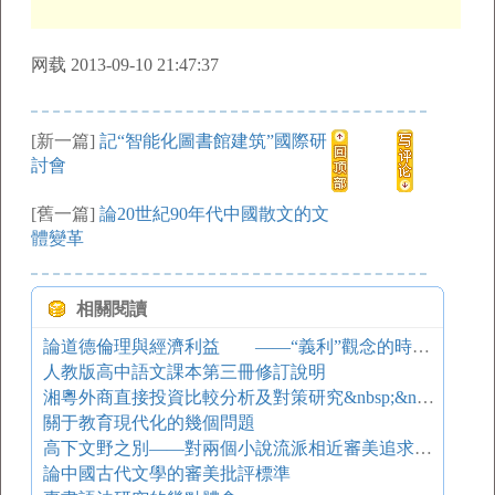
网载 2013-09-10 21:47:37
[新一篇]
記“智能化圖書館建筑”國際研
討會
[舊一篇]
論20世紀90年代中國散文的文
體變革
相關閱讀
論道德倫理與經濟利益 ——“義利”觀念的時代演化與市場經濟倫理的建構
人教版高中語文課本第三冊修訂說明
湘粵外商直接投資比較分析及對策研究&nbsp;&nbsp;&nbsp;&nbsp;——一個地理集中模型
關于教育現代化的幾個問題
高下文野之別——對兩個小說流派相近審美追求的辨析
論中國古代文學的審美批評標準