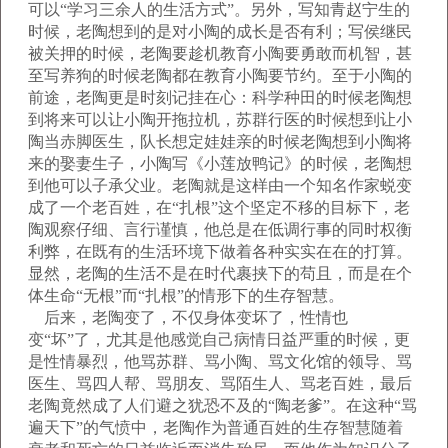
可以“学习三余人的生活方式”。另外，写知青赵宁生的
时候，老陶想到的是对小陶的成长是否有利；写侯继民
被关押的时候，老陶要趁机教育小陶要勇敢而机智，甚
至写养狗的时候老陶都在教育小陶要节约。至于小陶的
前途，老陶更是时刻记挂在心：科学种田的时候老陶想
到将来可以让小陶开拖拉机，苏群行医的时候想到让小
陶当赤脚医生，队长想定娃娃亲的时候老陶想到小陶将
来的娶妻生子，小陶写《小莲放鸭记》的时候，老陶想
到他可以子承父业。老陶就是这样由一个知名作家蜕变
成了一个老百姓，在“扎根”这个坚定不移的目标下，老
陶观察仔细、言行谨慎，他总是在低调行事的同时权衡
利弊，在既有的生活环境下做着各种实实在在的打算。
显然，老陶的生活不是在时代裹挟下的苟且，而是在个
体生命“无根”而“扎根”的情形下的生存智慧。
后来，老陶变了，不仅身体变坏了，性情也
变“坏”了，尤其是他感觉自己病情日益严重的时候，更
是性情暴烈，他骂苏群、骂小陶、骂文化馆的领导、骂
医生、骂四人帮、骂朋友、骂陌生人、骂老百姓，最后
老陶竟然成了人们避之犹恐不及的“陶老爹”。在这种“骂
遍天下”的气愤中，老陶作为普通百姓的生存智慧随着