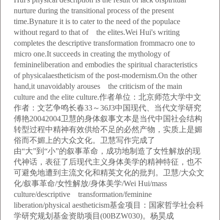
nurture during the transitional process of the present
time.Bynature it is to cater to the need of the populace
without regard to that of the elites.Wei Hui's writing
completes the descriptive transformation frommacro one to
micro one.It succeeds in creating the mythology of
feminineliberation and embodies the spiritual characteristics
of physicalaestheticism of the post-modernism.On the other
hand,it unavoidably arouses the criticism of the main
culture and the elite culture.作者单位：北京师范大学中文
作者：文艺争鸣长春33～36J3中国现代、当代文学研究
傅艳20042004卫慧的身体叙事文本是当代中国社会结构
转型过程中精神有效供给不足的必然产物，实质上是媚
俗而不媚上的大众文化。卫慧写作完成了
由“大”到“小”的叙事革命，成功地制造了女性解放的现
代神话，表征了后现代主义身体美学的精神特征，也不
可避免地遭到主流文化和精英文化的批判。卫慧/大众文
化/叙事革命/女性解放/身体美学/Wei Hui/mass
culture/descriptive transformation/feminine
liberation/physical aestheticism基金项目：国家哲学社会科
学研究规划基金资助项目(00BZW030)。杨昊成