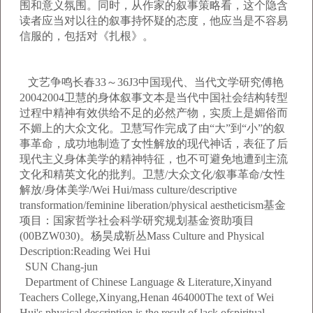
围和意义氛围。同时，从作家的叙事策略看，这个隐含
读者应当对以往的叙事持怀疑的态度，他应当是不容易
信服的，包括对《扎根》。
文艺争鸣长春33～36J3中国现代、当代文学研究傅艳
20042004卫慧的身体叙事文本是当代中国社会结构转型
过程中精神有效供给不足的必然产物，实质上是媚俗而
不媚上的大众文化。卫慧写作完成了由“大”到“小”的叙
事革命，成功地制造了女性解放的现代神话，表征了后
现代主义身体美学的精神特征，也不可避免地遭到主流
文化和精英文化的批判。卫慧/大众文化/叙事革命/女性
解放/身体美学/Wei Hui/mass culture/descriptive
transformation/feminine liberation/physical aestheticism基金
项目：国家哲学社会科学研究规划基金资助项目
(00BZW030)。杨昊成靳丛Mass Culture and Physical
Description:Reading Wei Hui
SUN Chang-jun
Department of Chinese Language & Literature,Xinyand
Teachers College,Xinyang,Henan 464000The text of Wei
Hui's physical description is the result of lack ofspiritual