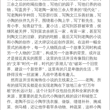
三余之后的吃喝拉撒住，写他们的园子，写他们养的动
物，写盖房子，写老陶一家给三余人带来的“现代化”，
写老陶科学种田，写苏群行医，写陶文江乐善好施，写
小陶的伙伴九月子。围绕着小陶上学，写了靳先生、知
青小李、知青赵宁生、夏小洁，还写到苏群被审查，侯
继民被关押，写到富农余耕玉一家，有富一家，甚至写
到陶文江的洁癖、奶奶的吃醋，最后又写到老陶的小说
和小陶的创作，还大肆议论起创作原则。在这样一幅全
景式的画卷中，每一个人物既自成一个故事又同时构成
另一个人物的“卫星”，构成另一个故事的背景。或许这
才是接近真实的图景，这里的生活并没有像我们熟知
的“文革”时代一样，时代的“弄潮儿”在“破坏一个旧世
界、建设一个新世界”，这里有的只是卑微的生活，平
静得没有一丝波澜，凡俗中透着有趣儿。
然而这并没有掩饰住小说的主线索之二——老陶。所
有的描写其实都是在实现老陶在下放地三余“打万年
桩”的长远计划，这个计划不仅包括住房和全家的衣食
来源，更重要的是为后代小陶做扎根的设计和铺垫工
作。老陶不仅让小陶学洗衣服、做饭、缝缝补补、腌咸
菜、倒马桶，还让他学着宰杀动物、种蔬菜，这样小陶