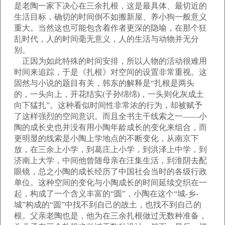
是老陶一家下决心在三余扎根，这是最具体、最切近的
生活目标，确切的时间倒不如搬新屋、养小狗一般意义
重大。当然这也可能包含着作者更深的隐喻，在那个狂
乱时代，人的时间毫无意义，人的生活与动物并无分
别。
正因为如此特殊的时间安排，所以人物的活动很难用
时间来追踪，于是《扎根》对空间的设置非常重视。这
固然与小说的题目有关，韩东的解释是“扎根是两头
的，一头向上，开花结实(子孙绵绵)，一头则化灰成土
向下猛扎”。这种看似时间性非常浓的行为，却被赋予
了这样强烈的空间意识。而且全书主干线索之一——小
陶的成长史也并没有用小陶年龄成长的变化来组合，而
更明显的线索是小陶上学地点的不断变化，从南京下
放，在三余上小学，到葛庄上小学，到洪泽上中学，到
济南上大学，中间他曾随母亲在汪集生活，到淮阴去配
眼镜，总之小陶的成长经历了中国社会当时的各级行政
单位。这种空间的变化与小陶成长的时间延续交织在一
起，构成了一个含义丰富的“圆”，小陶在这个“城-乡-
城”构成的“圆”中找不到自己的故土，也找不到自己的
根。父亲老陶也是，他为在三余扎根做过无数种准备，