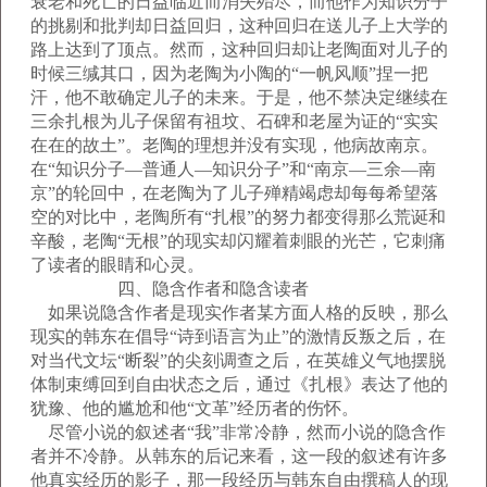
衰老和死亡的日益临近而消失殆尽，而他作为知识分子
的挑剔和批判却日益回归，这种回归在送儿子上大学的
路上达到了顶点。然而，这种回归却让老陶面对儿子的
时候三缄其口，因为老陶为小陶的“一帆风顺”捏一把
汗，他不敢确定儿子的未来。于是，他不禁决定继续在
三余扎根为儿子保留有祖坟、石碑和老屋为证的“实实
在在的故土”。老陶的理想并没有实现，他病故南京。
在“知识分子—普通人—知识分子”和“南京—三余—南
京”的轮回中，在老陶为了儿子殚精竭虑却每每希望落
空的对比中，老陶所有“扎根”的努力都变得那么荒诞和
辛酸，老陶“无根”的现实却闪耀着刺眼的光芒，它刺痛
了读者的眼睛和心灵。
四、隐含作者和隐含读者
如果说隐含作者是现实作者某方面人格的反映，那么
现实的韩东在倡导“诗到语言为止”的激情反叛之后，在
对当代文坛“断裂”的尖刻调查之后，在英雄义气地摆脱
体制束缚回到自由状态之后，通过《扎根》表达了他的
犹豫、他的尴尬和他“文革”经历者的伤怀。
尽管小说的叙述者“我”非常冷静，然而小说的隐含作
者并不冷静。从韩东的后记来看，这一段的叙述有许多
他真实经历的影子，那一段经历与韩东自由撰稿人的现