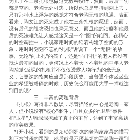
为儿子在三余扎根也做过无数种设计，然而，最后一切
都是空的。老陶无处可逃，所以他总是坚持到湖上去，
只有那种水上浮萍的感觉才符合老陶无根的境遇。表面
看来，陶文江的死完成了他在三余扎根的愿望，然而，
没有后代的祖坟恐怕也毫无意义。而且他的洁癖和他最
后的死法难免让人感觉这又是一个“圆”的轮回。在精心
的时空调控中，小说家用时间的延宕构建了空间的形
象，用时时刻刻不忘的“扎根”诉说了一个“无根”的故
事。无论“向上扎”的孩子，还是“向下扎”的老人都没有
抵达最初的目的，更何况上不着天下不着地的中年人老
陶?如此反讽的扎根并不仅仅透露人物行为的毫无意
义，它更深的指向应当是那段历史。当普通个体兢兢业
业的希望被粉碎的时候，历史怎么可能用大手一挥就达
到目的呢?
三、丰富的离题背后
《扎根》写得非常散淡，尽管描述的中心是老陶一家
人，但小说没有“核心”事件，而且众多的“卫星”事件
和“卫星”人物深深掩藏了真正的主旨，达到了丰富离题
的审美效果。
打开小说，看到的是烦琐到罗嗦的老陶家家具的描写
和下放过程的跟踪，然后就是不厌其烦的写老陶一家到