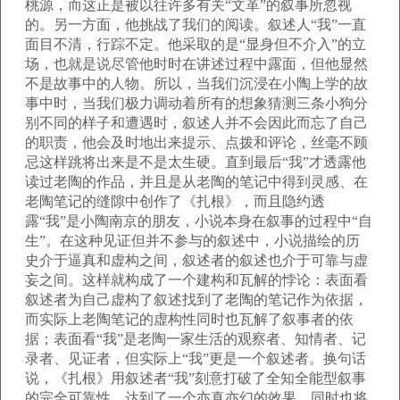
桃源，而这正是被以往许多有关“文革”的叙事所忽视
的。另一方面，他挑战了我们的阅读。叙述人“我”一直
面目不清，行踪不定。他采取的是“显身但不介入”的立
场，也就是说尽管他时时在讲述过程中露面，但他显然
不是故事中的人物。所以，当我们沉浸在小陶上学的故
事中时，当我们极力调动着所有的想象猜测三条小狗分
别不同的样子和遭遇时，叙述人并不会因此而忘了自己
的职责，他会及时地出来提示、点拨和评论，丝毫不顾
忌这样跳将出来是不是太生硬。直到最后“我”才透露他
读过老陶的作品，并且是从老陶的笔记中得到灵感、在
老陶笔记的缝隙中创作了《扎根》，而且隐约透
露“我”是小陶南京的朋友，小说本身在叙事的过程中“自
生”。在这种见证但并不参与的叙述中，小说描绘的历
史介于逼真和虚构之间，叙述者的叙述也介于可靠与虚
妄之间。这样就构成了一个建构和瓦解的悖论：表面看
叙述者为自己虚构了叙述找到了老陶的笔记作为依据，
而实际上老陶笔记的虚构性同时也瓦解了叙事者的依
据；表面看“我”是老陶一家生活的观察者、知情者、记
录者、见证者，但实际上“我”更是一个叙述者。换句话
说，《扎根》用叙述者“我”刻意打破了全知全能型叙事
的完全可靠性，达到了一个亦真亦幻的效果，同时也将