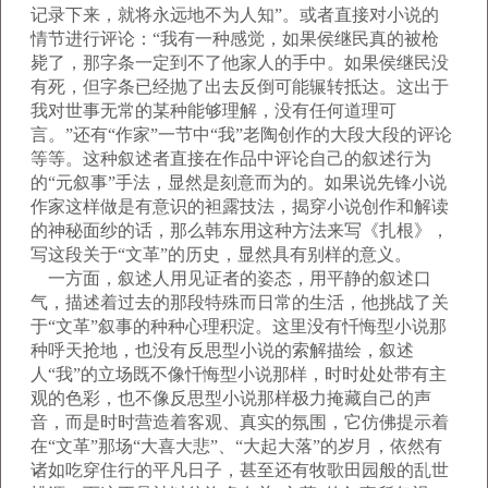
记录下来，就将永远地不为人知”。或者直接对小说的
情节进行评论：“我有一种感觉，如果侯继民真的被枪
毙了，那字条一定到不了他家人的手中。如果侯继民没
有死，但字条已经抛了出去反倒可能辗转抵达。这出于
我对世事无常的某种能够理解，没有任何道理可
言。”还有“作家”一节中“我”老陶创作的大段大段的评论
等等。这种叙述者直接在作品中评论自己的叙述行为
的“元叙事”手法，显然是刻意而为的。如果说先锋小说
作家这样做是有意识的袒露技法，揭穿小说创作和解读
的神秘面纱的话，那么韩东用这种方法来写《扎根》，
写这段关于“文革”的历史，显然具有别样的意义。
一方面，叙述人用见证者的姿态，用平静的叙述口
气，描述着过去的那段特殊而日常的生活，他挑战了关
于“文革”叙事的种种心理积淀。这里没有忏悔型小说那
种呼天抢地，也没有反思型小说的索解描绘，叙述
人“我”的立场既不像忏悔型小说那样，时时处处带有主
观的色彩，也不像反思型小说那样极力掩藏自己的声
音，而是时时营造着客观、真实的氛围，它仿佛提示着
在“文革”那场“大喜大悲”、“大起大落”的岁月，依然有
诸如吃穿住行的平凡日子，甚至还有牧歌田园般的乱世