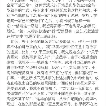
全家下放三余”，这种旁观式的开场是典型的全知全能
型叙事的句式，接下来小说继续延续着这样的句式，不
动声色地描写了老陶一家“下放”的整个过程。突然，在
老陶一家已经安顿好了之后，小说出现了这样一句
话：“借着这一话题，我想再罗嗦一下老陶家人的擦屁
股纸。”第一人称的叙述者“我”贸然显身，全知式叙述营
造的“信史”氛围至此土崩瓦解。
此后，整个小说的操纵者“我”屡屡露面。作为一个喋
喋不休的讲故事的人，“我”或者根据回忆任意中断故事
的进展，比如：“关于三余建房，我先说这么多”；“关于
青霉素，我想再罗嗦几句”；“这些事，由于小说进度的
缘故，我就不一一地道来了”等等。或者对自己的叙述
进行补充性的说明和解释，比如：“上文我曾说过，小
陶对狗宠爱有加，没有虐待它们的情况，但我忘记了一
件事。”“我之所以不厌其烦的叙述知青的种种出路”。或
者直接说出自己的叙述局限性，“而给猪打青霉素需不
需要做皮试，我就不得而知了。”“对此我一无所知”。或
者炫耀自己的无所不知，“这些小陶自然不懂，甚至老
陶也不甚了然”；“这样的描写，从未在老陶的小说里出
现过，在他的那些笔记中更是无迹可寻。如果我不在此