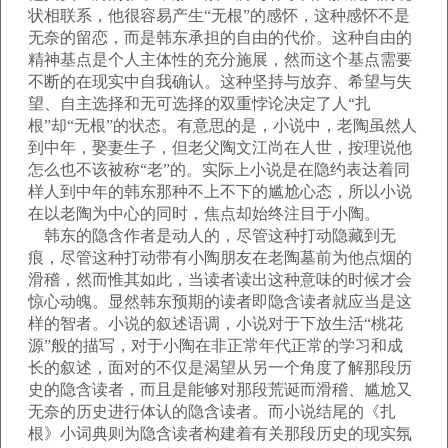
状相联系，他很容易产生“无根”的感怀，这种感怀不是
无奈的留恋，而是韩东承担的自由的代价。这种自由的
精神基点是个人主体性的充分施展，然而这个基点需要
不断的在现实中自我确认。这种坚持与放弃、希望与失
望、自主选择和无可选择的双重悖论决定了人“扎
根”却“无根”的状态。有意思的是，小说中，老陶虽然人
到中年，娶妻生子，但老父陶文江尚在人世，按理说他
怎么也不该被称“老”的。实际上小说是在隐约表达着同
样人到中年的韩东那种不上不下的尴尬心态，所以小说
在以老陶为中心的同时，焦点却始终注目于小陶。
韩东的隐含作者是动人的，尽管这种打动隐藏到无
痕，尽管这种打动带有小陶朋友在老陶墓前为他点烟的
滑稽，然而惟其如此，当读者读出这种意味的时候才会
惊心动魄。显然韩东预期的读者即隐含读者就应当是这
样的智者。小说的叙述语调，小说对于下放生活“桃花
源”般的描写，对于小陶在非正常年代正常的学习和成
长的叙述，面对的不仅是渴望从另一个角度了解那段历
史的隐含读者，而且是能够对那段荒诞而滑稽、尴尬又
无奈的历史进行体认的隐含读者。而小说结尾的《扎
根》小词典则为隐含读者构建着有关那段历史的现实氛