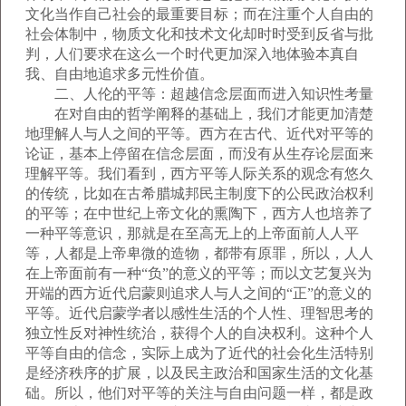
文化当作自己社会的最重要目标；而在注重个人自由的
社会体制中，物质文化和技术文化却时时受到反省与批
判，人们要求在这么一个时代更加深入地体验本真自
我、自由地追求多元性价值。
二、人伦的平等：超越信念层面而进入知识性考量
在对自由的哲学阐释的基础上，我们才能更加清楚
地理解人与人之间的平等。西方在古代、近代对平等的
论证，基本上停留在信念层面，而没有从生存论层面来
理解平等。我们看到，西方平等人际关系的观念有悠久
的传统，比如在古希腊城邦民主制度下的公民政治权利
的平等；在中世纪上帝文化的熏陶下，西方人也培养了
一种平等意识，那就是在至高无上的上帝面前人人平
等，人都是上帝卑微的造物，都带有原罪，所以，人人
在上帝面前有一种“负”的意义的平等；而以文艺复兴为
开端的西方近代启蒙则追求人与人之间的“正”的意义的
平等。近代启蒙学者以感性生活的个人性、理智思考的
独立性反对神性统治，获得个人的自决权利。这种个人
平等自由的信念，实际上成为了近代的社会化生活特别
是经济秩序的扩展，以及民主政治和国家生活的文化基
础。所以，他们对平等的关注与自由问题一样，都是政