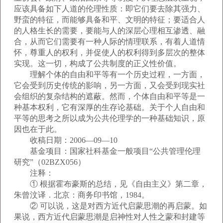
应该具备如下人道的伦理性质：即它们要去除其强力、
野蛮的特征，而能够具备和平、文明的特征；要适合人
的人格生长的需要，要能与人的深层心理相互渗透、融
合，从而它们需要有一种人际的情理联系，有着人道情
怀，尊重人的权利，并促使人的权利得到多层次的整体
实现。这一切，构成了公共制度的正义性价值。
理解个体的自由和平等有一个历史过程，一方面，
它会受到历史传统的影响，另一方面，又会受到现实社
会组织的复杂结构的遮蔽。然而，个体自由和平等是一
种基本权利，它有深厚的生存论基础。关于个人自由和
平等的思考之所以成为公共伦理学的一种基础知识，原
因也在于此。
收稿日期：2006—09—10
基金项目：国家社科基金一般项目“公共管理伦理
研究”（02BZX056）
注释：
① 根据霍布豪斯的总结，见《自由主义》第二章，
朱曾汶译．北京：商务印书馆，1984。
② 可以说，这是对西方近代启蒙思潮的再启蒙。如
果说，西方近代启蒙思潮是启神性对人性之蒙和封建等