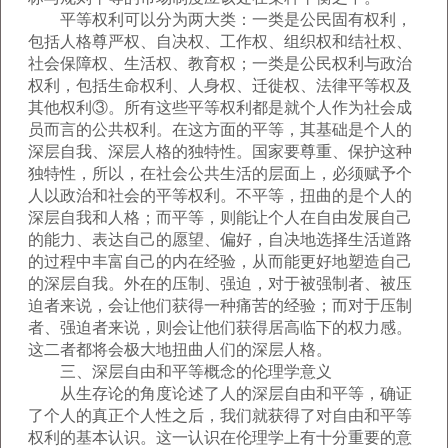
平等权利可以分为两大类：一类是公民固有权利，
包括人格尊严权、自决权、工作权、组织权和结社权、
社会保障权、生活权、教育权；一类是公民权利与政治
权利，包括生命权利、人身权、迁徙权、法律平等权及
其他权利③。所有这些平等权利都是就个人作为社会成
员而言的公共权利。在这方面的平等，其基础是个人的
深层自我、深层人格的独特性。国家要尊重、保护这种
独特性，所以，在社会公共生活的层面上，必须赋予个
人以政治和社会的平等权利。不平等，扭曲的是个人的
深层自我和人格；而平等，则能让个人在自由发展自己
的能力、表达自己的愿望、偏好，自决地选择生活道路
的过程中丰富自己的内在经验，从而能更好地塑造自己
的深层自我。外在的压制、强迫，对于被强制者、被压
迫者来说，会让他们获得一种痛苦的经验；而对于压制
者、强迫者来说，则会让他们获得居高临下的权力感。
这二者都将会极大地扭曲人们的深层人格。
三、深层自由和平等概念的伦理学意义
从生存论的角度论述了人的深层自由和平等，确证
了个人的真正个人性之后，我们就获得了对自由和平等
权利的基本认识。这一认识在伦理学上有十分重要的意