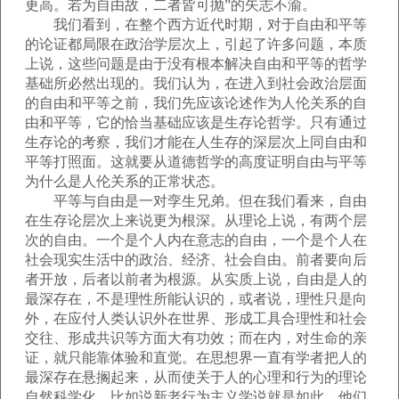
更高。若为自由故，二者皆可抛”的矢志不渝。
我们看到，在整个西方近代时期，对于自由和平等
的论证都局限在政治学层次上，引起了许多问题，本质
上说，这些问题是由于没有根本解决自由和平等的哲学
基础所必然出现的。我们认为，在进入到社会政治层面
的自由和平等之前，我们先应该论述作为人伦关系的自
由和平等，它的恰当基础应该是生存论哲学。只有通过
生存论的考察，我们才能在人生存的深层次上同自由和
平等打照面。这就要从道德哲学的高度证明自由与平等
为什么是人伦关系的正常状态。
平等与自由是一对孪生兄弟。但在我们看来，自由
在生存论层次上来说更为根深。从理论上说，有两个层
次的自由。一个是个人内在意志的自由，一个是个人在
社会现实生活中的政治、经济、社会自由。前者要向后
者开放，后者以前者为根源。从实质上说，自由是人的
最深存在，不是理性所能认识的，或者说，理性只是向
外，在应付人类认识外在世界、形成工具合理性和社会
交往、形成共识等方面大有功效；而在内，对生命的亲
证，就只能靠体验和直觉。在思想界一直有学者把人的
最深存在悬搁起来，从而使关于人的心理和行为的理论
自然科学化，比如说新老行为主义学说就是如此。他们