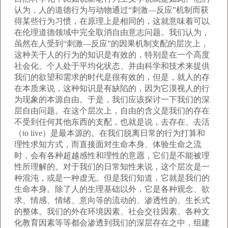
认为，人的道德行为与动物通过“刺激—反应”机制而获
得某些行为习惯，在原理上是相同的，这就意味着可以
在伦理道德领域中完全取消自由意志问题。我们认为，
虽然在人受到“刺激—反应”的因果机制支配的层次上，
这种关于人的行为的知识是有效的，特别是在一个高度
社会化、个人处于平均化状态、并由科学和技术来提供
我们的欲望和需求的时代是很有效的，但是，就人的存
在本质来说，这种知识是有缺陷的，因为它漠视人的行
为现象的本源自由。于是，我们应该探讨一下我们的深
层自由问题。在这个层次上，自由的含义是我们的存在
不受到任何其他东西的支配，也就是说，去存在、去活
（to live）是最本源的。在我们脱离日常的行为打算和
理性求知方式，而直接面对生命本身、体验生命之流
时，会有各种超越感性和理性的意愿，它们是不能被理
性所理解的。对于我们的日常知性来说，这个层次是一
种混沌，或是一种虚无。但是我们知道，它就是我们的
生命本身。除了人的生理基础以外，它是各种观念、欲
求、情感、情绪、意向等的流动的、渗透性的、生长式
的整体。我们的外在环境因素、社会交往因素、各种文
化教育因素等等都会渗透到我们的深层存在之中，组建