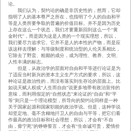
论。
我们认为，契约论的确是非历史性的，然而，它却
指明了人的基本尊严之所在，也指明了个人的自由和平
等是人类所要争取的普遍的价值目标。并不是因为历史
上存在这么一个状态，我们才要重新回到这么一个“黄
金时代”，而是因为这是人类的一个现实理想，所以，
我们要尽力追求它。它并不是人的本性的产物，而是应
该这样去理解：与等级制度和统治型的人伦关系相比，
它除去了野蛮、粗鄙的成分，成为理性、教养、文明、
人性丰满的标志。
但是，从政治学的层面对自由和平等进行论证是为
了适应当时新兴的资本主义生产方式的要求，所以，这
种论证是政治性的，而没有落实到生存论的层面上。比
如说天赋人权或“人生而自由”说更多地带有政治宣传的
意味，而利用假定的“自然状态”来论证的“自由”和“平
等”则只是一个理论模型，所导向的契约论同样是一种
关于国家起源和国家职能的政治学说。但是，这种学说
却坚定地、毫不含糊地扞卫人的自由与平等，把它们看
作最高的政治目标和社会理想，所以，才会有“不自
由，毋宁死”的铮铮誓言，才会有“生命诚可贵，爱情价