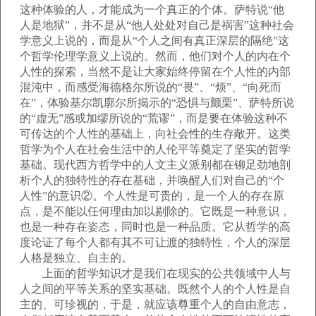
这种体验的人，才能成为一个真正的个体。萨特说“他
人是地狱”，并不是从“他人处处对自己是祸害”这种社会
学意义上说的，而是从“个人之间有真正深层的隔绝”这
个哲学伦理学意义上说的。然而，他们对个人的内在个
人性的探索，当然不是让大家始终停留在个人性的内部
混沌中，而感受海德格尔所说的“畏”、“烦”、“向死而
在”，体验基尔凯廓尔所揭示的“恐惧与颤栗”、萨特所说
的“虚无”感或加缪所说的“荒谬”，而是要在体验这种不
可传达的个人性的基础上，向社会性的生存敞开。这类
哲学为个人在社会生活中的人伦平等奠定了坚实的哲学
基础。现代西方哲学中的人文主义派别都在铆足劲地剖
析个人的独特性的存在基础，并唤醒人们对自己的“个
人性”的意识②。个人性是可贵的，是一个人的存在原
点，是不能以任何理由加以剔除的。它既是一种意识，
也是一种存在姿态，同时也是一种品质。它从哲学的高
度论证了每个人都有其不可让渡的独特性，个人的深层
人格是独立、自主的。
上面的哲学知识才是我们在现实的公共领域中人与
人之间的平等关系的坚实基础。既然个人的个人性是自
主的、可珍视的，于是，就应该尊重个人的自由意志，