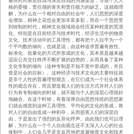
最终封闭表层自我与深层自我的沟通渠道，导致个人人
格的委顿，责任感的丧失和责任能力的缺乏。这就能理
解，为什么在一个相对自由的社会中，人们思想的深度
会增加，精神之花也会更加丰富多彩，而在一个思想受
到钳制的时代，精神文化领域就会经历某种程度的荒漠
化。特别是在目前经济与技术时代，经济生活中的物质
文化、技术活动中的工具理性，都有把个人拉平为一个
个平均数的倾向，也就是说，由这种追求普遍有效性、
标准化、批量化的方式所形成的文化，其本质是越来越
适应公共交往秩序不断扩展的趋势的，从而具备了某种
文化专制的倾向（这种专制是不知不觉中形成的，并且
曾是社会的目标）。这种经济与技术文化的主要特征就
是非个人性的普遍理智观念，在它们成为一个社会体系
性的观念存在，而且塑造着人们的生活方式并对人们的
行为有专制倾向的时候，就不能与个人的深层心理很好
地融合。在这个时候，有着深厚自由思想传统的思想家
们就会感觉到这种工具理性、平均化的文化的形成，将
对人们的自由造成一种剥夺，从而损害人们的深层自
由，于是发出了强烈的反异化呼声。由此我们也可以理
解，为什么在一个个人自由观念还不太深入人心的社会
体制中，人们会几乎是非反思地把发展物质文化和技术