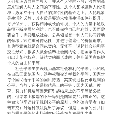
人们都应该自尊而尊人，并从个人性的不可让渡性的高
度来理解人与人之间的平等性。从个人领域进到人伦领
域，必须立于个人自己的独特性的基础之上。人伦现象
是生活的必然，其本质是要追求物质生活条件的提升，
寻求保护，并获得精神成长的环境。个人的力量不足以
获得不断发展的利益，也不能保护自己的利益，因而需
要合作，需要组成社会。公共领域是一种人们协同行动
的领域，它注重可传达性，并进行普遍性的价值追求。
其典型意象就是合同或契约。无怪乎一说起社会的和平
交往形式，很多人就会信奉社会契约论，把国家看作人
们出让某些权利、缔结契约而形成的，并期望国家保护
个人的自由和平等。
社会平等主要表现为基本社会权利的平等，比如说
在自己国家范围内，选举权和被选举权的平等，国家对
每个国民给予平等的国民待遇，其实现过程要求规则的
公平。当然，它不是指结果上的平等，因为天赋、教
育、努力和机遇等因素而引起结果上的不平等是必然
的。但结果上极端的不平等则是国家要加以扶正的。这
种做法似乎违背了规则公平的原则，也的确有学者（如
诺齐克）对这种做法提出了异议，但是，国家的公共目
标与规则平等的市场制度应该处在某种平衡之中。