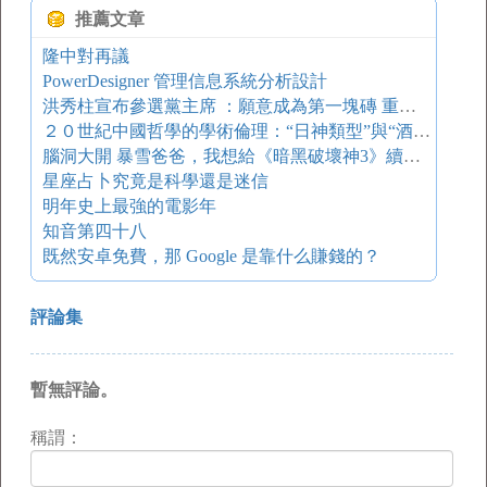
推薦文章
隆中對再議
PowerDesigner 管理信息系統分析設計
洪秀柱宣布參選黨主席 ：願意成為第一塊磚 重建百年國民黨
２０世紀中國哲學的學術倫理：“日神類型”與“酒神類型”
腦洞大開 暴雪爸爸，我想給《暗黑破壞神3》續續命
星座占卜究竟是科學還是迷信
明年史上最強的電影年
知音第四十八
既然安卓免費，那 Google 是靠什么賺錢的？
評論集
暫無評論。
稱謂：