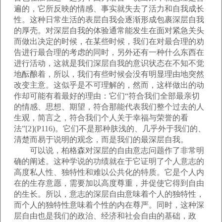
遍的，它所反映的情感、事实就失去了活力和自我成长
性。这种日常生活的表层自我会逐渐形成包裹深层自我
的厚壳。对深层自我的体验通常能发生在面对紧急关头
而做出决定的时候，在某些时候，我们在对最合理的劝
告进行最合理的考虑的同时，另外还有一种什么东西在
进行活动，这就是我们深层自我的意识状态在不知不觉
地酝酿着，所以，我们有些时候会没有明显理由地突然
改变主意。这似乎是不可理解的，然而，这样做出的动
作却可能有着最好的理由：它们“符合我们全部最亲切
的情感、思想、期望，符合那能代表我们整个过去的人
生观，简言之，符合我们个人关于幸福与荣誉的看
法”[2](P116)。它们不是那种肤浅的、几乎外于我们的、
清楚而易于说明的观念，而是我们的最深层自我。
可以说，柏格森对深层的自由意志问题作了非常明
确的阐述。这种学说的功绩就在于它证明了个人意志的
高度私人性、独特性和难以公共化的特质。它是个人内
在的生存意愿，需要加以高度尊重，并促使它得到自由
的生长。所以，意志的深层自由意味着个人的独特性，
而个人的独特性意味着个性的内在尊严。同时，这种深
层自由也是我们的政治、经济和社会自由的基础，政