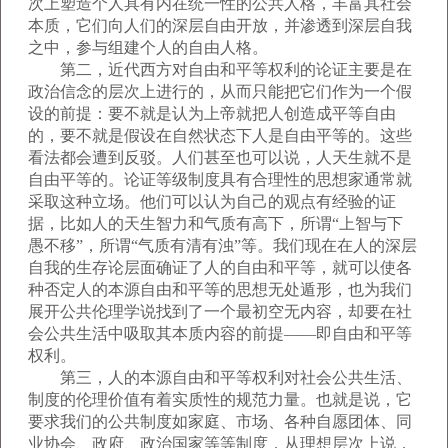
次上塑造个人具有内在统一性的公共人格，丰富其社会
本质，它们向人们的深层自由开放，并渗透到深层自我
之中，参与组建个人的自由人格。
第二，近代西方对自由和平等权利的论证主要是在
政治信念的层次上进行的，从而只能把它们作为一个假
设的前提：要不就是认为上帝就把人创造成平等自由
的，要不就是假设在自然状态下人是自由平等的。这些
看法都会遭到反驳。人们甚至也可以说，人天生就不是
自由平等的。论证等级制度具有合理性的思想家通常就
采取这种立场。他们可以认为自己的观点有经验的证
据，比如人的天生智力和气质有高下，所谓“上智与下
愚不移”，所谓“气质有清有浊”等。我们现在在人的深层
自我的生存论层面确证了人的自由和平等，就可以使各
种否定人的本源自由和平等的思想无处遁形，也为我们
展开公共伦理学说找到了一个最初空无内容，却要在社
会公共生活中吸取其本质内容的前提——即自由和平等
权利。
第三，人的本源自由和平等权利对社会公共生活、
制度的伦理价值有着实质性的规范力量。也就是说，它
要求我们的公共制度如家庭、市场、各种自愿团体、同
业协会、政府、政治国家等等制度，从理想层次上说，