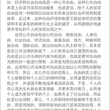
治、经济和社会自由就是一种公共自由。这种公共自由
本质上应该为深层自由服务，也就是说，给个人的深层
自由提供一种能得以自由生长和表达的社会环境和制度
体系，反过来，这种自由环境和制度又能促使经济的繁
荣和丰富多彩的精神文化之花的盛开，从而能很好地渗
透并溶化到个人的深层自我之中。
这些公共自由包括公民自由、财政自由、人身自
由、社会自由、经济自由、家庭自由、地方、种族和民
族自由、国际自由、政治自由和人民主权等①。其本质
是在公共法律的前提下，人们有表达自己愿望的自由。
自由是以公共法律的约束为前提的，也就是要对自由的
无限性的一面进行限制，从而使无限自由变成有限自
由，这表明公共法律是对自由意志加以公共理性的限制
和引导。所以，在公共生活的层面上，自由的意义是让
个人能够获得个人自己的独特经验，从而渗透到深层自
我之中，并源源不断地滋养着深层自我。于是，个人内
在心灵的生长就会更加强健，并更有责任能力，从而使
个人成为更加平等的个人；如果失去了社会自由，而处
处是社会强制，那么，个人所获得的经验都将不是本己
的，而是强加的。强制所影响的就只是表层的自我，并