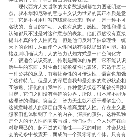
现代西方人文哲学的大多数派别都在力图证明这一
点。叔本华和尼采的意志主义认为世界的真正本质是意
志，它是不可用理智范畴或概念来理解的，是一种不可
名状的、盲目的冲动。人也有意志，感性、知性和理性
认知都只不过是对这种意志的表象。他们虽然没有直接
提出本真的个人性问题，但是他们反对了抽象理性一统
天下的企图，从而使个人性问题有得以提出的可能。柏
格森则明确认为，人的智力认知方式是一种空间化方
式，很适合认识死的、特别是固体的东西，它不能认识
活生生的东西，对生命只能象征性地表述。它适于表达
一种公共的意见，有着社会性的可传达性，语言也加强
了这种特点。但是人的深层自我却是众多的意识状态相
互渗透、溶化的自我生长，各种意识状态不能被分割和
固定，它们之间没有明确的边界，所以，根本就不能诉
诸理智的理解。换言之，智力天生就不适于理解生命。
这就意味着人的深层自我有着高度私人性。存在主义思
想家们也体验到了个人的内在、深层的孤独。这种孤独
是个人的个人性的真实写照，他们认为，个人只有在面
对那属己的、超不过的可能性——死的时候，才会从社
会的链条中被震开，而成为一个孤零零的个体。只有有