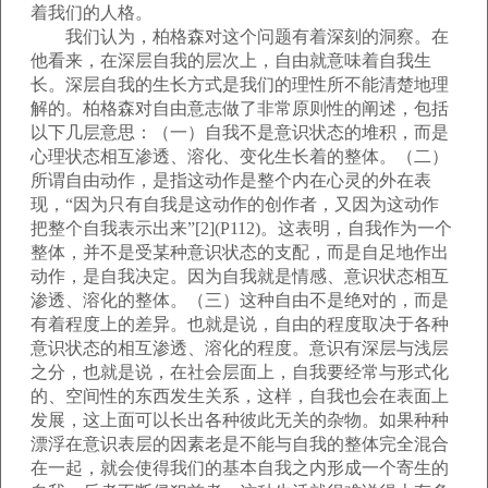
着我们的人格。
我们认为，柏格森对这个问题有着深刻的洞察。在
他看来，在深层自我的层次上，自由就意味着自我生
长。深层自我的生长方式是我们的理性所不能清楚地理
解的。柏格森对自由意志做了非常原则性的阐述，包括
以下几层意思：（一）自我不是意识状态的堆积，而是
心理状态相互渗透、溶化、变化生长着的整体。（二）
所谓自由动作，是指这动作是整个内在心灵的外在表
现，“因为只有自我是这动作的创作者，又因为这动作
把整个自我表示出来”[2](P112)。这表明，自我作为一个
整体，并不是受某种意识状态的支配，而是自足地作出
动作，是自我决定。因为自我就是情感、意识状态相互
渗透、溶化的整体。（三）这种自由不是绝对的，而是
有着程度上的差异。也就是说，自由的程度取决于各种
意识状态的相互渗透、溶化的程度。意识有深层与浅层
之分，也就是说，在社会层面上，自我要经常与形式化
的、空间性的东西发生关系，这样，自我也会在表面上
发展，这上面可以长出各种彼此无关的杂物。如果种种
漂浮在意识表层的因素老是不能与自我的整体完全混合
在一起，就会使得我们的基本自我之内形成一个寄生的