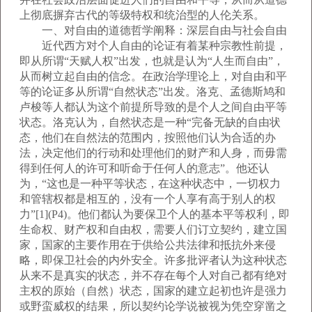
上彻底摒弃古代的等级特权和统治型的人伦关系。
一、对自由的道德哲学阐释：深层自由与社会自由
近代西方对个人自由的论证有着某种宗教性前提，
即从所谓“天赋人权”出发，也就是认为“人生而自由”，
从而树立起自由的信念。在政治学理论上，对自由和平
等的论证多从所谓“自然状态”出发。洛克、孟德斯鸠和
卢梭等人都认为这个前提所导致的是个人之间自由平等
状态。洛克认为，自然状态是一种“完备无缺的自由状
态，他们在自然法的范围内，按照他们认为合适的办
法，决定他们的行动和处理他们的财产和人身，而毋需
得到任何人的许可和听命于任何人的意志”。他还认
为，“这也是一种平等状态，在这种状态中，一切权力
和管辖权都是相互的，没有一个人享有高于别人的权
力”[1](P4)。他们都认为要保卫个人的基本平等权利，即
生命权、财产权和自由权，需要人们订立契约，建立国
家，国家的主要作用在于供给公共法律和抵抗外来侵
略，即保卫社会的内外安全。许多批评者认为这种状态
从来不是真实的状态，并不存在每个人对自己都有绝对
主权的原始（自然）状态，国家的建立起初也许是强力
或野蛮威权的结果，所以契约论学说被视为凭空穿凿之