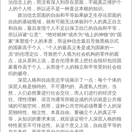
治信念上的，而没有深入到存在层面，不能真正维护个
人的个人性，所以还不是一种直达本根的知识。
政治信念层面的自由和平等如果缺乏生存论层面的
自由的基础视域，就有可能无法体验到个人的真正自主
和自由，最后发现个人不足以保卫自己的自由和平等，
所以诉诸“公意”、“绝对精神”或作为“地上的神物”的“国
家”来塑造个人的本质，而这种信念最后导致黑格尔式
的国家高于个人，“个人的最高义务是成为国家的一
员”的伦理定位，导致把个人视为社会机构的零件的观
点，这从原则上说，是在伦理本质上把社会组织包括国
家看作高于个人，从而使个人的独立和平等受到社会组
织的褫夺。
深层人格和自由意志学说揭示了一点：每个个体的
深层人格是独特的、不可通约的、高度私人性的。当
然，人们必然要进行社会交往，而人们进行的经济交
往、理性理解、语言沟通等所能达成的共识就是公共领
域的可能空间，然而，这种公共空间必须尊重个人的深
层独特性、独立性、本真自由。要确立个人的真正平
等，从知识的要求来说，就应该证明个人深层人格的独
特性甚至不可传达性。从这个意义上说，自由是平等的
存在条件，而平等是自由的社会表现。