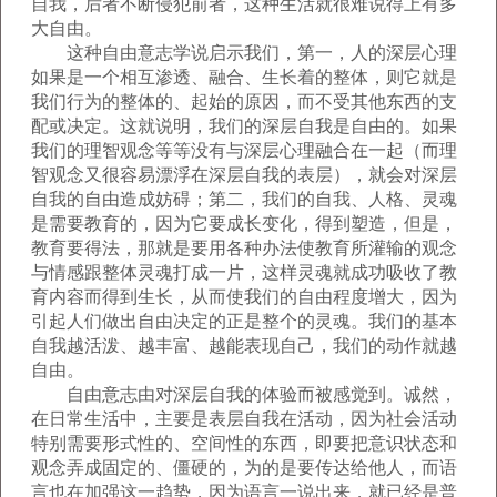
自我，后者不断侵犯前者，这种生活就很难说得上有多
大自由。
这种自由意志学说启示我们，第一，人的深层心理
如果是一个相互渗透、融合、生长着的整体，则它就是
我们行为的整体的、起始的原因，而不受其他东西的支
配或决定。这就说明，我们的深层自我是自由的。如果
我们的理智观念等等没有与深层心理融合在一起（而理
智观念又很容易漂浮在深层自我的表层），就会对深层
自我的自由造成妨碍；第二，我们的自我、人格、灵魂
是需要教育的，因为它要成长变化，得到塑造，但是，
教育要得法，那就是要用各种办法使教育所灌输的观念
与情感跟整体灵魂打成一片，这样灵魂就成功吸收了教
育内容而得到生长，从而使我们的自由程度增大，因为
引起人们做出自由决定的正是整个的灵魂。我们的基本
自我越活泼、越丰富、越能表现自己，我们的动作就越
自由。
自由意志由对深层自我的体验而被感觉到。诚然，
在日常生活中，主要是表层自我在活动，因为社会活动
特别需要形式性的、空间性的东西，即要把意识状态和
观念弄成固定的、僵硬的，为的是要传达给他人，而语
言也在加强这一趋势，因为语言一说出来，就已经是普