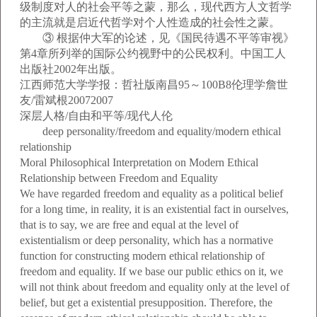
级制度对人的社会平等之蒙，那么，现代西方人文哲学
的主流就是启近代哲学对个人性造成的社会性之蒙。
③ 根据仲大军的论述，见《国民待遇不平等审视》
第4章所列举的国际公约视野中的公民权利。中国工人
出版社2002年出版。
江西师范大学学报：哲社版南昌95～100B8伦理学詹世
友/雷斌根20072007
深层人格/自由和平等/现代人伦
deep personality/freedom and equality/modern ethical
relationship
Moral Philosophical Interpretation on Modern Ethical
Relationship between Freedom and Equality
We have regarded freedom and equality as a political belief
for a long time, in reality, it is an existential fact in ourselves,
that is to say, we are free and equal at the level of
existentialism or deep personality, which has a normative
function for constructing modern ethical relationship of
freedom and equality. If we base our public ethics on it, we
will not think about freedom and equality only at the level of
belief, but get a existential presupposition. Therefore, the