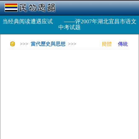
当经典阅读遭遇应试 ——评2007年湖北宜昌市语文
中考试题
>>>
當代歷史與思想
>>>
簡體
傳統