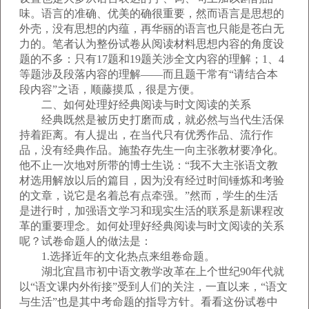
味。语言的准确、优美的确很重要，然而语言是思想的
外壳，没有思想的内蕴，再华丽的语言也只能是苍白无
力的。笔者认为整份试卷从阅读材料思想内容的角度设
题的不多：只有17题和19题关涉全文内容的理解；1、4
等题涉及段落内容的理解——而且题干常有“请结合本
段内容”之语，顺藤摸瓜，很是方便。
二、如何处理好经典阅读与时文阅读的关系
经典既然是被历史打磨而成，就必然与当代生活保
持着距离。有人提出，在当代只有优秀作品、流行作
品，没有经典作品。施蛰存先生一向主张教材要净化。
他不止一次地对所带的博士生说：“我不大主张语文教
材选用解放以后的篇目，因为没有经过时间锤炼和考验
的文章，说它是名着总有点牵强。”然而，学生的生活
是进行时，加强语文学习和现实生活的联系是新课程改
革的重要理念。如何处理好经典阅读与时文阅读的关系
呢？试卷命题人的做法是：
1.选择近年的文化热点来组卷命题。
湖北宜昌市初中语文教学改革在上个世纪90年代就
以“语文课内外衔接”受到人们的关注，一直以来，“语文
与生活”也是其中考命题的指导方针。看看这份试卷中