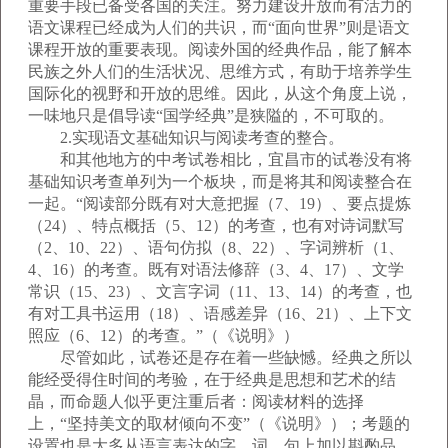
重要手段已备受各国的关注。努力建设开放而有活力的
语文课程已经成为人们的共识，而“面向世界”则是语文
课程开放的重要表现。阅读外国的经典作品，能了解本
民族之外人们的生活状况、思维方式，有助于培养学生
国际化的视野和开放的思维。因此，从这个角度上说，
一味地只是倡导读“国学经典”是狭隘的，不可取的。
2.实现语文基础知识与阅读考查的整合。
和其他地方的中考试卷相比，宜昌市的试卷没有将
基础知识考查单列为一个板块，而是将其和阅读整合在
一起。“阅读部分既有对大意把握（7、19）、要点提炼
（24）、特点概括（5、12）的考查，也有对诗词默写
（2、10、22）、语句仿拟（8、22）、字词辨析（1、
4、16）的考查。既有对语法修辞（3、4、17）、文学
常识（15、23）、文言字词（11、13、14）的考查，也
有对工具书运用（18）、语感差异（16、21）、上下文
照应（6、12）的考查。”（《说明》）
尽管如此，试卷还是存在着一些缺憾。经典之所以
能经受得住时间的考验，在于经典是思想和艺术的结
晶，而命题人似乎更注重后者：阅读材料的选择
上，“坚持美文的取材倾向不变”（《说明》）；考题的
设置也是大多从语言表达的字、词、句上加以斟酌品