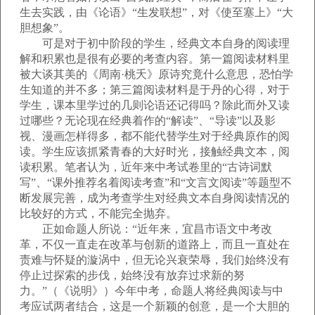
生去实践，由《论语》“生发联想”，对《使至塞上》“大
胆想象”。
可是对于初中阶段的学生，经典文本自身的阅读理
解和积累也是很有必要的考查内容。第一篇阅读材料里
被大谈其美的《周南·桃夭》原诗究竟什么意思，恐怕学
生知道的并不多；第三篇阅读材料是于丹的心得，对于
学生，课本里学过的几则论语还记得吗？除此而外又读
过哪些？无论现在经典着作的“解读”、“导读”以及影
视、漫画怎样得多，都不能代替学生对于经典原作的阅
读。学生应该抓紧青春的大好时光，接触经典文本，阅
读积累。笔者认为，近年来中考试卷里的“古诗词默
写”、“课外推荐名着阅读考查”和“文言文阅读”等题型不
断发展完善，成为考查学生对经典文本自身阅读情况的
比较好的方式，不能完全抛弃。
正如命题人所说：“近年来，宜昌市语文中考改
革，不仅一直走在改革与创新的道路上，而且一直处在
责难与怀疑的漩涡中，但无论兴衰荣辱，我们始终没有
停止过探索的步伐，始终没有放弃过求新的努
力。”（《说明》）今年中考，命题人将经典阅读与中
考应试两者结合，这是一个新颖的创意，是一个大胆的