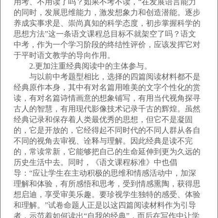
用考、不用读了吗？如果不考不读，“在发展语言能力
的同时，发展思维能力，激发想象力和创造潜能。逐步
养成实事求是、崇尚真知的科学态度，初步掌握科学的
思想方法”这一条语文课程总目标不就架空了吗？语文
中考，作为一个学习阶段的终结性评价，应该发挥它对
于平时语文教学的导向作用。
2.更加注重经典阅读中的主体参与。
与以前中考题型相比，选择的四篇阅读材料都不是
经典原作本身，其中有对名篇用唯美的文字个性化的赏
读，有对名篇诗情画意的想象铺写，有用当代视角探寻
古人的智慧，有用现代影像技术记录千古的辉煌。虽然
经典记录和保存着人类最优秀的思想，但它不是凝固
的，它是开放的，它经得起不同时代的不同人群从各自
不同的视角去审视、诠释与理解。因此经典是读不完
的，常读常新，它能够把自己的生命延伸到更为久远的
历史生活中去。同时，《语文课程标准》中也倡
导：“应让学生在主动积极的思维和情感活动中，加深
理解和体验，有所感悟和思考，受到情感熏陶，获得思
想启迪，享受审美乐趣。要珍视学生独特的感受、体验
和理解。”试卷命题人正是以这四篇阅读材料作为引导
者，示范着如何读出“自我的经典”，而后在写作中让学