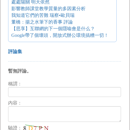
處處陽關 明天依然
影響教師課堂教學質量的多因素分析
我知道它們的苦難 瑞察•歐貝瑞
董橋：揚之水筆下的香事 評論
【思享】互聯網的下一個隱喻會是什么？
Google帶了個壞頭，開放式辦公環境搞糟一切！
評論集
暫無評論。
稱謂：
内容：
驗證：