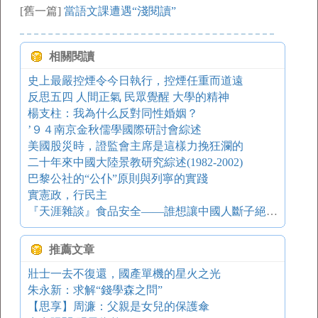
[舊一篇]
當語文課遭遇“淺閱讀”
相關閱讀
史上最嚴控煙令今日執行，控煙任重而道遠
反思五四 人間正氣 民眾覺醒 大學的精神
楊支柱：我為什么反對同性婚姻？
’９４南京金秋儒學國際研討會綜述
美國股災時，證監會主席是這樣力挽狂瀾的
二十年來中國大陸景教研究綜述(1982-2002)
巴黎公社的“公仆”原則與列寧的實踐
實憲政，行民主
『天涯雜談』食品安全——誰想讓中國人斷子絕孫？
推薦文章
壯士一去不復還，國產單機的星火之光
朱永新：求解“錢學森之問”
【思享】周濂：父親是女兒的保護傘