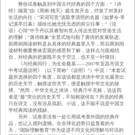
整份试卷触及到中国古代经典的四个方面：“《诗
经》撷英”由《周南·桃夭》篇生发开去，抒发了对美好
生活的向往；“宋词写意”选取李清照的名篇《如梦令·常
记溪亭日暮》描绘出她无忧无虑的前尘往事；“《论
语》心得”中于丹以其睿智向世人传达先哲对世俗生活
的理解；“唐诗映象”全景式地勾勒了唐诗的发展轨迹。
前两则阅读材料是从具体的经典篇章入手，而后两则阅
读材料侧重整体宏观的感受和了解，这样点与面相结
合，对经典的把握既不失于空泛，也不至一叶障目。
《与经典同行，为生命奠基——2007年宜昌市语文
中考试题说明》（以下简称“《说明》”）中说：“本套试
题所选择的四个角度，应该说都是泱泱中华文化最突出
的历史关节，触摸这些关节，便是触摸中华文化的脉
搏。”然而，中华文化之泱泱，经典汗牛充栋，说这四
者是“最”突出的历史关节，不知根据何在？所选的经典
只在诗文，没有涉及戏剧、小说，这不能不说是中国文
学经典阅读的残缺。
另外，试卷里没有一处引用或考查外国的经典作
品，也让人感到遗憾。在全球化趋势日益显着的今
天，“国际理解教育”作为促进不同文化间理解与对话的