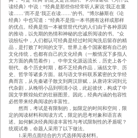
读经典》中说：“经典是那些你经常听人家说‘我正在重
读……’而不是‘我正在读……’的书。”博尔赫斯在《论
经典》中也写道：“经典不是指一本书拥有这样或那样
的优点。经典是指一本被世世代代的人们由于各种原因
的推动，以先期的热情和神秘的忠诚所阅读的书。”众
说纷纭中，人们都认可经典是经过时间淘洗后留存的精
品，是打败了时间的文字。世界上各个国家都有自己的
文化传统，也都有自己的文化经典（一般情况下多指人
文方面的典范着作）。中华文化源远流长，历史上各个
朝代、各个历史时期，都不乏经典作品，涵括文学、历
史、哲学等诸多方面。就与语文学科联系紧密的文学经
典而言，从先秦诸子散文到两汉辞赋，从唐诗宋词到元
代杂剧，从晚明小品到明清小说，此起彼伏，构成了中
国文学辉煌灿烂的壮丽图景。因此，经典内涵的包容性
必然带来经典阅读的丰富性。
然而，考试是有限制的，如限定的时间和空间，限
定的阅读材料和阅读方式，限定的思考对象和语言表
述。如何解决经典阅读丰富性与考试限制性的矛盾呢？
统观试卷，命题人采用了以下做法。
1.采用点面结合的方式选择阅读材料。