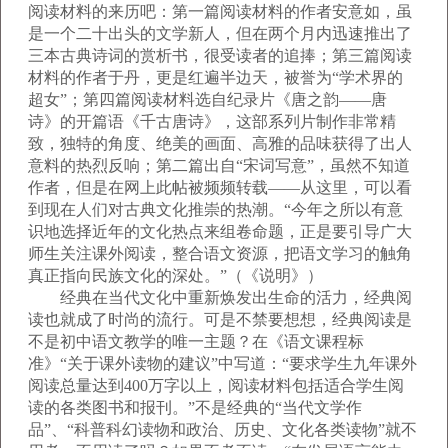
阅读材料的来历吧：第一篇阅读材料的作者安意如，虽
是一个二十出头的文学新人，但在两个月内迅速推出了
三本古典诗词的赏析书，很受读者的追捧；第三篇阅读
材料的作者于丹，更是红遍半边天，被誉为“学术界的
超女”；第四篇阅读材料选自纪录片《唐之韵——唐
诗》的开篇语《千古唐诗》，这部系列片制作非常精
致，独特的角度、绝美的画面、高雅的品味获得了出人
意料的热烈反响；第二篇出自“宋词写意”，虽然不知道
作者，但是在网上此帖被频频转载——从这里，可以看
到现在人们对古典文化推崇的热潮。“今年之所以有意
识地选择近年的文化热点来组卷命题，正是要引导广大
师生关注课外阅读，整合语文资源，把语文学习的触角
真正指向民族文化的深处。”（《说明》）
经典在当代文化中重新焕发出生命的活力，经典阅
读也就成了时尚的流行。可是不禁要想想，经典阅读是
不是初中语文教学的唯一主题？在《语文课程标
准》“关于课外读物的建议”中写道：“要求学生九年课外
阅读总量达到400万字以上，阅读材料包括适合学生阅
读的各类图书和报刊。”不是经典的“当代文学作
品”、“科普科幻读物和政治、历史、文化各类读物”就不