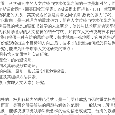
度看，科学研究中的人文传统与技术传统之间的一致是相对的，
斯诺命题”（因英国物理学家C.P.斯诺提出而得名）[31]，就
是可处于融合状态的关系，其实现途径就是两者之间保持“必要的张力”[
化取向，是一种理念的重建努力，即在人文传统与技术传统之间保
们需要做的就是加强图书馆学的人文研究，使其与技术研究协调平
代科学意识的人文精神的结合”[33]。如何在人文传统与技术传
，也许能为我们提供一种有益的思维参照：技术就像一张地图，它可以
价值观给出这个目标和方向之后，技术才能指出如何或怎样达到这
究可能成为图书馆学人文化研究的重点：
图书馆人文属性的实证研究。
理念）的内涵说明。
制及其表现形式论证。
的内涵、原则、形式及实现途径探索。
征及其组织方法探索。
素（亦即人文因素）研究。
极具解释力的理论范式，是一门学科成熟与否的重要标志。T.Ku
体而言，是研究所要解决的问题与解答的范例”。一般认为，所谓
现象、能够统摄或统领学科概念群的理论信念或规范。台湾的赖