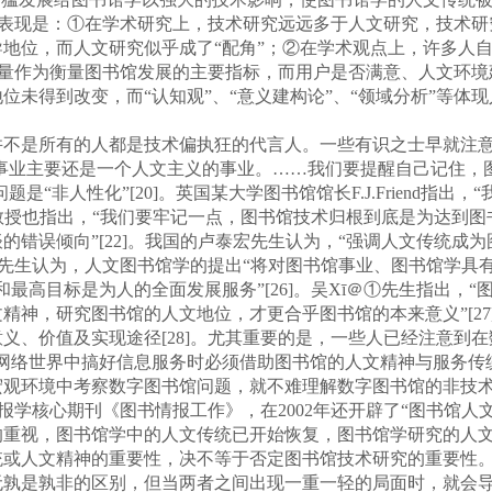
具体表现是：①在学术研究上，技术研究远远多于人文研究，技术
地位，而人文研究似乎成了“配角”；②在学术观点上，许多人自觉
与数量作为衡量图书馆发展的主要指标，而用户是否满意、人文环境
位未得到改变，而“认知观”、“意义建构论”、“领域分析”等体
是所有的人都是技术偏执狂的代言人。一些有识之士早就注意
图书馆事业主要还是一个人文主义的事业。……我们要提醒自己记住，
最大问题是“非人性化”[20]。英国某大学图书馆馆长F.J.Frien
炳穆教授也指出，“我们要牢记一点，图书馆技术归根到底是为达到
错误倾向”[22]。我国的卢泰宏先生认为，“强调人文传统成为图
烈先生认为，人文图书馆学的提出“将对图书馆事业、图书馆学具有创
最高目标是为人的全面发展服务”[26]。吴Xī＠①先生指出，
精神，研究图书馆的人文地位，才更合乎图书馆的本来意义”[2
义、价值及实现途径[28]。尤其重要的是，一些人已经注意到
是网络世界中搞好信息服务时必须借助图书馆的人文精神与服务传
观环境中考察数字图书馆问题，就不难理解数字图书馆的非技术方
情报学核心期刊《图书情报工作》，在2002年还开辟了“图书馆
的重视，图书馆学中的人文传统已开始恢复，图书馆学研究的人
人文精神的重要性，决不等于否定图书馆技术研究的重要性。
无孰是孰非的区别，但当两者之间出现一重一轻的局面时，就会