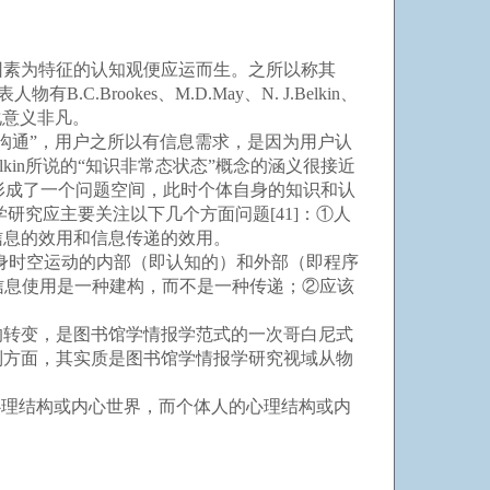
素为特征的认知观便应运而生。之所以称其
.Brookes、M.D.May、N. J.Belkin、
系化意义非凡。
沟通”，用户之所以有信息需求，是因为用户认
kin所说的“知识非常态状态”概念的涵义很接近
时，就形成了一个问题空间，此时个体自身的知识和认
学研究应主要关注以下几个方面问题[41]：①人
信息的效用和信息传递的效用。
自身时空运动的内部（即认知的）和外部（即程序
①信息使用是一种建构，而不是一种传递；②应该
转变，是图书馆学情报学范式的一次哥白尼式
制方面，其实质是图书馆学情报学研究视域从物
理结构或内心世界，而个体人的心理结构或内