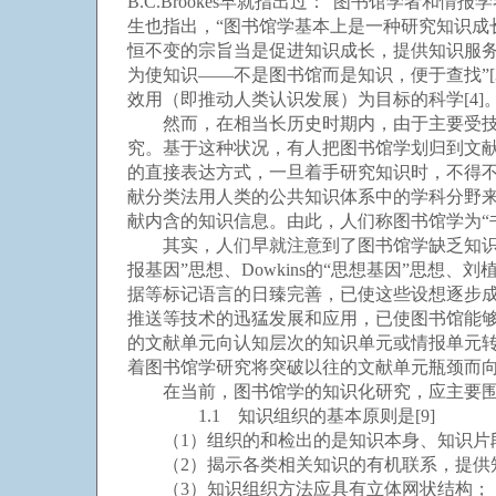
B.C.Brookes早就指出过：“图书馆学者和
生也指出，“图书馆学基本上是一种研究知识
恒不变的宗旨当是促进知识成长，提供知识服务”
为使知识——不是图书馆而是知识，便于查找”
效用（即推动人类认识发展）为目标的科学[4]
然而，在相当长历史时期内，由于主要受技术
究。基于这种状况，有人把图书馆学划归到文献
的直接表达方式，一旦着手研究知识时，不得不
献分类法用人类的公共知识体系中的学科分野来
献内含的知识信息。由此，人们称图书馆学为“
其实，人们早就注意到了图书馆学缺乏知识内涵的局
报基因”思想、Dowkins的“思想基因”思想
据等标记语言的日臻完善，已使这些设想逐步
推送等技术的迅猛发展和应用，已使图书馆能
的文献单元向认知层次的知识单元或情报单元
着图书馆学研究将突破以往的文献单元瓶颈而向
在当前，图书馆学的知识化研究，应主要围绕
1.1 知识组织的基本原则是[9]
（1）组织的和检出的是知识本身、知识片段
（2）揭示各类相关知识的有机联系，提供
（3）知识组织方法应具有立体网状结构；