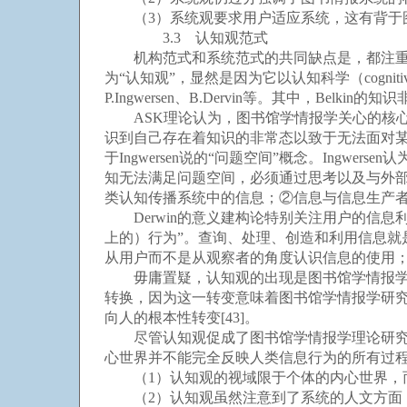
（3）系统观要求用户适应系统，这有背于图
3.3 认知观范式
机构范式和系统范式的共同缺点是，都注重图
为“认知观”，显然是因为它以认知科学（cognitive
P.Ingwersen、B.Dervin等。其中，Be
ASK理论认为，图书馆学情报学关心的核心
识到自己存在着知识的非常态以致于无法面对某种
于Ingwersen说的“问题空间”概念。Ing
知无法满足问题空间，必须通过思考以及与外部世界
类认知传播系统中的信息；②信息与信息生产
Derwin的意义建构论特别关注用户的信息
上的）行为”。查询、处理、创造和利用信息就
从用户而不是从观察者的角度认识信息的使用
毋庸置疑，认知观的出现是图书馆学情报学理
转换，因为这一转变意味着图书馆学情报学研
向人的根本性转变[43]。
尽管认知观促成了图书馆学情报学理论研究的
心世界并不能完全反映人类信息行为的所有过程和
（1）认知观的视域限于个体的内心世界，
（2）认知观虽然注意到了系统的人文方面