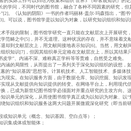
情报学者的实际工作可以归结为收集和组织‘世界3’（即客观知识）的
成长的学问，不同时代的图书馆，融合了各种不同因素的研究，但
[2]。《认知的阴阳》一书的作者玛丽林·盖尔·玛森指出，“
[3]。可以说，图书馆学是以知识为对象，以研究知识组织和知
。
手段的限制，图书馆学研究一直只能在文献层次上开展研究，
学范畴之中[5]，并不无道理。这种状况的存在，并不意味着文
退却到文献层次上，用文献间接地表示知识[6]。当然，用文献
组织知识[7]，但因其组织单元定格在文献层次上，所以其结果
书皮学”、内涵不深、难称真正学科等等责难，自然受之难免。
限性，从而提出了一系列关于深化知识组织的设想，如B.C.Broo
、刘植蕙的“知识基因”思想等。计算机技术、人工智能技术、多媒体
成为现实。在知识服务方面，由于数据仓库、知识挖掘、知识发
够实现从文献提供向知识提供的转变。在网络平台上，利用现代
转换，已成为新世纪图书馆学必须面对并重点研究的主攻方向。
知识单元的深化，从而使图书馆学真正成为以知识为对象、以“知识
知识组织和知识服务这两大问题开展微观深化研究（即当前研
或知识单元（概念、知识基因、空白点等）；
知识集成体或智能体；