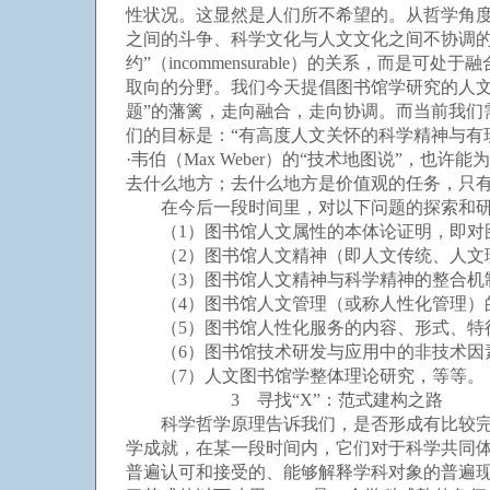
性状况。这显然是人们所不希望的。从哲学角
之间的斗争、科学文化与人文文化之间不协调的“
约”（incommensurable）的关系，而
取向的分野。我们今天提倡图书馆学研究的人文
题”的藩篱，走向融合，走向协调。而当前我
们的目标是：“有高度人文关怀的科学精神与有现
·韦伯（Max Weber）的“技术地图说”
去什么地方；去什么地方是价值观的任务，只有
在今后一段时间里，对以下问题的探索和研
（1）图书馆人文属性的本体论证明，即对
（2）图书馆人文精神（即人文传统、人文
（3）图书馆人文精神与科学精神的整合机
（4）图书馆人文管理（或称人性化管理）
（5）图书馆人性化服务的内容、形式、特
（6）图书馆技术研发与应用中的非技术因
（7）人文图书馆学整体理论研究，等等。
3 寻找“X”：范式建构之路
科学哲学原理告诉我们，是否形成有比较完整的、
学成就，在某一段时间内，它们对于科学共同
普遍认可和接受的、能够解释学科对象的普遍