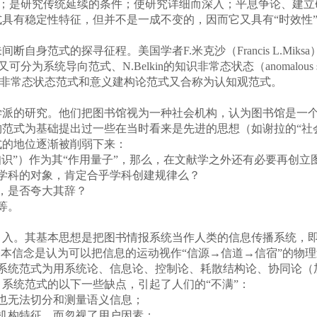
象征；是研究传统延续的条件；使研究详细而深入；平息争论、建
具有稳定性特征，但并不是一成不变的，因而它又具有“时效性
范式的探寻征程。美国学者F.米克沙（Francis L.Mik
导向范式、N.Belkin的知识非常态状态（anomalous state o
式[37]。知识非常态状态范式和意义建构论范式又合称为认知观范式。
学派的研究。他们把图书馆视为一种社会机构，认为图书馆是一个“
范式为基础提出过一些在当时看来是先进的思想（如谢拉的“社会
式的地位逐渐被削弱下来：
”）作为其“作用量子”，那么，在文献学之外还有必要再创立
科的对象，肯定合乎学科创建规律么？
，是否夸大其辞？
等。
入。其基本思想是把图书情报系统当作人类的信息传播系统，即
基本信念是认为可以把信息的运动视作“信源→信道→信宿”的物
]。系统范式为用系统论、信息论、控制论、耗散结构论、协同论（
系统范式的以下一些缺点，引起了人们的“不满”：
也无法切分和测量语义信息；
机构特征，而忽视了用户因素；