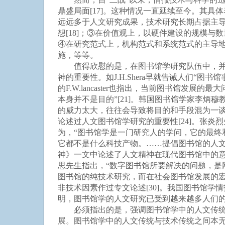
鼎盛局面[17]。这种情况一直延续至今。其
远远多于人文研究成果，技术研究长期占据主导
想[18]；③在价值观上，以硬件建设的规模
④在研究范式上，机构范式和系统范式的主导地
施，等等。
值得欣慰的是，在图书馆学研究队伍中，并不
神的重要性。如J.H.Shera早就告诫人们“
的F.W.lancaster也指出，当前图书馆发展的
本身并不是目的”[21]。韩国图书馆学家李
的威力太大，往往会导致将目的和手段混为一谈的
论述过人文图书馆学研究的重要性[24]。张炎
为，“图书馆学是一门研究人的学问，它的最终和
它都不是什么科技产物。……提倡图书馆的人文
神》一文中论述了人文精神在现代图书馆中的意
思先生指出，“数字图书馆所要解决的问题，
图书馆的纯技术研究，而在社会图书馆发展的宏
非技术因素作过专文论述[30]。我国图书馆学
明，图书馆学的人文研究已受到越来越多人们
必须指出的是，强调图书馆学中的人文传统或
展。图书馆学中的人文传统与技术传统之间本