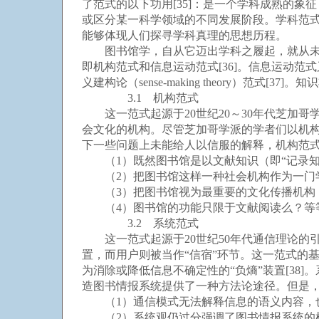
了范式的以下功用[35]：是一个学科成熟的
或区分某一科学领域的不同发展阶段。学科范式
能够体现人们探寻学科真理的思想历程。
图书馆学，自从它迈出学科之履起，就从未间断自身
即机构范式和信息运动范式[36]。信息运动范式又可分为系统
义建构论（sense-making theory）范
3.1 机构范式
这一范式起源于20世纪20～30年代芝加哥
会文化的机构。尽管芝加哥学派的学者们以机构
下一些问题上未能给人以信服的解释，机构范
（1）既然图书馆是以文献知识（即“记录知识
（2）把图书馆这样一种社会机构作为一门学
（3）把图书馆视为最重要的文化传播机构
（4）图书馆的功能只限于文献阅读么？等
3.2 系统范式
这一范式起源于20世纪50年代通信理论的引
置，而用户则被当作“信宿”环节。这一范式的
为消除或降低信息不确定性的“负熵”装置[38
造图书情报系统提供了一种方法论途径。但是，
（1）通信模式无法解释信息的语义内容，
（2）系统观仍过分强调了图书情报系统的