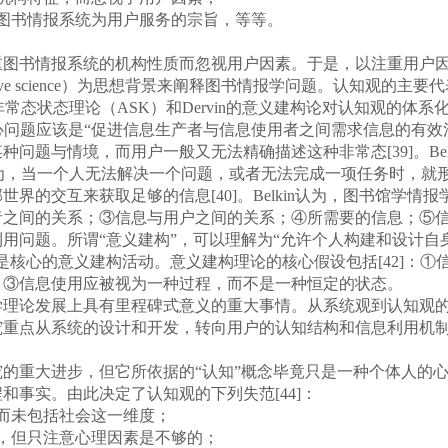
书情报系统为用户服务的宗旨，等等。
书情报系统的机构性质而忽视用户因素。于是，以注重用户因
 science）为思想背景来阐释图书情报学问题。认知观的主要代表人物有B.C
lkin的知识非常态状态理论（ASK）和Dervin的意义建构论对认知观的体
问题应该是“促进信息生产者与信息使用者之间需求信息的有效
问题与情境，而用户一般又无法精确描述这种非常态[39]。Bel
wersen认为，当一个人无法解决一个问题，或者无法完成一项任务
的交互来获取足够的信息[40]。Belkin认为，图书馆学情报
者之间的关系；③信息与用户之间的关系；④所需要的信息；⑤
利用问题。所谓“意义建构”，可以理解为“允许个人构建和设计
是核心的意义建构活动。意义建构理论的核心假设包括[42]：
；③信息使用应被视为一种过程，而不是一种恒定的状态。
论发展上具有里程碑式意义的重大事情。从系统观到认知观的
究重点从系统的设计和开发，转向用户的认知结构和信息利用机
重大进步，但它所依据的“认知”概念毕竟只是一种个体人的心
事实。由此决定了认知观的下列失范[44]：
而未包括社会这一维度；
，但只注意心理因素是不够的；