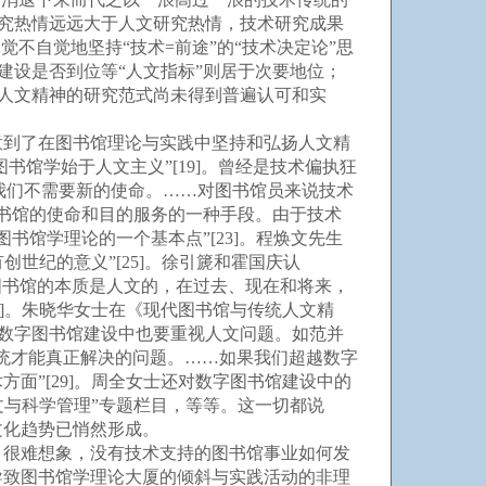
研究热情远远大于人文研究热情，技术研究成果
不自觉地坚持“技术=前途”的“技术决定论”思
建设是否到位等“人文指标”则居于次要地位；
现人文精神的研究范式尚未得到普遍认可和实
到了在图书馆理论与实践中坚持和弘扬人文精
图书馆学始于人文主义”[19]。曾经是技术偏执狂
d指出，“我们不需要新的使命。……对图书馆员来说技术
图书馆的使命和目的服务的一种手段。由于技术
书馆学理论的一个基本点”[23]。程焕文先生
世纪的意义”[25]。徐引篪和霍国庆认
“图书馆的本质是人文的，在过去、现在和将来，
7]。朱晓华女士在《现代图书馆与传统人文精
在数字图书馆建设中也要重视人文问题。如范并
统才能真正解决的问题。……如果我们超越数字
面”[29]。周全女士还对数字图书馆建设中的
人文与科学管理”专题栏目，等等。这一切都说
文化趋势已悄然形成。
很难想象，没有技术支持的图书馆事业如何发
导致图书馆学理论大厦的倾斜与实践活动的非理