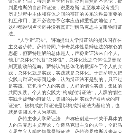
证法的歪曲，特别是卢卡奇片面批判自然的本体论，批
判恩格斯的自然辩证法，说恩格斯“甚至根本没有提到
历史过程中主体和客体之间的辩证的关系这种最重要的
相互作用，更不必说给予它本应值得重视的地位了”。
这些都说明卢卡奇并没有真正理解马克思主义唯物辩证
法。
“人学辩证法”。明确提出人学辩证法的是法国存在
主义者萨特。萨特赞同卢卡奇总体性是辩证法的核心的
思想，但萨特理解的总体是人，声称辩证法来自个人。
他用“总体化”代替“总体性”，总体化比之总体性是更深
刻更能动的范畴。萨特认为总体化的根源在于个人的实
践，总体化就是实践，实践就是总体化。于是萨特又把
实践与辩证法等同起来，认为辩证法不是别的，只不过
是实践。它包括个人的实践，人群的惰性实践，集团的
共同实践。个人的实践为“构成的辩证法”，人群的惰性
实践为被动的辩证法，集团的共同实践为“被构成的辩
证法”。被构成的辩证法是以构成辩证法为基础的，也
就是集团以个人为基础。
萨特主张人学辩证法，声称应创造一种关于具体的
人的马克思主义理论，创造马克思主义的人学，全部马
克思主义人学的钥匙是辩证法。萨特说恩格斯以来马克