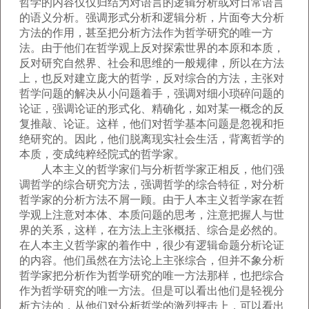
哲学的内容仅仅归结为对语言的逻辑分析或对日常语言
的语义分析。强调形式分析和逻辑分析，片面夸大分析
方法的作用，甚至把分析方法作为哲学研究的唯一方
法。由于他们在哲学观上反对探索世界的本原和本质，
反对研究自然界、社会和思维的一般规律，所以在方法
上，也反对建立庞大的哲学，反对综合的方法，主张对
哲学问题的解决从小问题着手，强调对细小琐碎问题的
论证，强调论证的形式化、精确化，如对某一概念的反
复推敲、论证。这样，他们对哲学基本问题是忽视和拒
绝研究的。因此，他们脱离现实社会生活，背离哲学的
本质，变成纯粹经院式的哲学家。
人本主义的哲学家们与分析哲学家正相反，他们强
调哲学的综合研究方法，强调哲学的综合特征，对分析
哲学家的分析方法不屑一顾。由于人本主义哲学家在哲
学观上注意对本体、本质问题的思考，注意把握人与世
界的关系，这样，在方法上主张概括、综合是必然的。
在人本主义哲学家的着作中，很少有逻辑命题分析论证
的内容。他们虽然在方法论上主张综合，但并不象分析
哲学家把分析作为哲学研究的唯一方法那样，也把综合
作为哲学研究的唯一方法。但是可以看出他们是轻视分
析方法的，从他们对分析哲学的激烈抨击上，可以看出