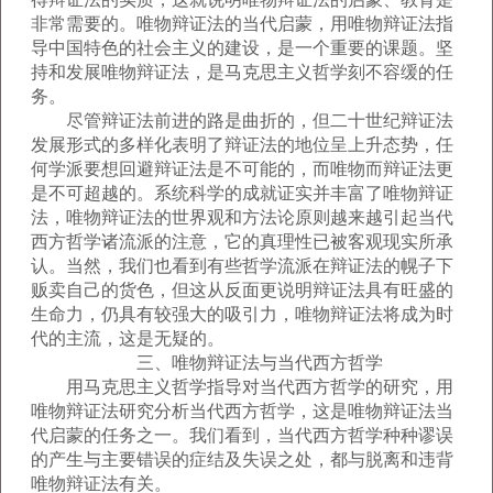
非常需要的。唯物辩证法的当代启蒙，用唯物辩证法指
导中国特色的社会主义的建设，是一个重要的课题。坚
持和发展唯物辩证法，是马克思主义哲学刻不容缓的任
务。
尽管辩证法前进的路是曲折的，但二十世纪辩证法
发展形式的多样化表明了辩证法的地位呈上升态势，任
何学派要想回避辩证法是不可能的，而唯物而辩证法更
是不可超越的。系统科学的成就证实并丰富了唯物辩证
法，唯物辩证法的世界观和方法论原则越来越引起当代
西方哲学诸流派的注意，它的真理性已被客观现实所承
认。当然，我们也看到有些哲学流派在辩证法的幌子下
贩卖自己的货色，但这从反面更说明辩证法具有旺盛的
生命力，仍具有较强大的吸引力，唯物辩证法将成为时
代的主流，这是无疑的。
三、唯物辩证法与当代西方哲学
用马克思主义哲学指导对当代西方哲学的研究，用
唯物辩证法研究分析当代西方哲学，这是唯物辩证法当
代启蒙的任务之一。我们看到，当代西方哲学种种谬误
的产生与主要错误的症结及失误之处，都与脱离和违背
唯物辩证法有关。