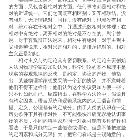
的方面，又包含着绝对的方面。任何事物都是相对和绝
对的辩证统一。它们之间既互相区别，又互相联结。没
有相对，无所谓绝对，同样，没有绝对，也就没有相
对，绝对存在于相对之中，并通过无数相对来体现；在
相对中有绝对，离开相对的绝对是不存在的。列宁曾
说，对于客观辩证法说来，相对中有绝对；对于主观主
义和诡辩说来，相对只是相对的，是排斥绝对的。相对
主义正是如此。
相对主义与约定论具有密切联系。约定论主要创始
人法国物理学家彭加勒认为，科学理论的基本原理不是
现实的客观规律的反映，是约定、协议的产物。他指
出，某些物理学家想要采纳一个新的协议，并不意味着
他们不得不这样作；他们认为这个协议更加方便一些，
只不过如此而已。应该指出，在科学方法论中，假说具
有约定因素，语言系统和逻辑系统内的人工语言和前
提、定义、公理都有约定成分。由于人类的认识在一定
历史条件下具有相对性，不可能很快准确无误地认识事
物的本质，不同的科学家对同一对象可能有多种解释和
看法，于是只能约定一些假说或理论。但是不能把这些
约定因素和成分无限扩大，把它们看成是主观随意的，