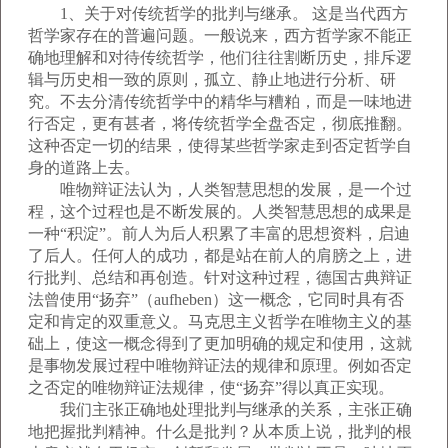
1、关于对传统哲学的批判与继承。 这是当代西方
哲学家存在的普遍问题。一般说来，西方哲学家不能正
确地理解和对待传统哲学，他们往往割断历史，排斥逻
辑与历史相一致的原则，孤立、静止地进行分析、研
究。不去分清传统哲学中的精华与糟粕，而是一味地进
行否定，更有甚者，将传统哲学全盘否定，彻底推翻。
这种否定一切的结果，使得某些哲学家走到否定哲学自
身的道路上去。
唯物辩证法认为，人类智慧思想的发展，是一个过
程，这个过程也是不断发展的。人类智慧思想的成果是
一种“积淀”。前人为后人积累了丰富的思想资料，启迪
了后人。任何人的成功，都是站在前人的肩膀之上，进
行批判、总结和再创造。针对这种过程，德国古典辩证
法曾使用“扬弃”（aufheben）这一概念，它同时具有否
定和肯定的双重意义。马克思主义哲学在唯物主义的基
础上，使这一概念得到了更加明确的规定和使用，这就
是事物发展过程中唯物辩证法的规律和原理。例如否定
之否定的唯物辩证法规律，使“扬弃”得以真正实现。
我们主张正确地处理批判与继承的关系，主张正确
地把握批判精神。什么是批判？从本质上说，批判的根