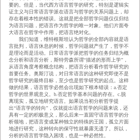
要的。但是，当代西方语言哲学的研究，特别是逻辑实
证主义与日常语言学派在语言与哲学的关系问题上，却
存在着根本性的错误。这就是把全部哲学问题仅仅归结
为语言问题，把语言作为哲学的唯一对象。他们片面夸
大语言在哲学中作用，把语言绝对化。
我们知道，维特根斯坦认为哲学的全部内容就是语
言批判，语言休息的时候，哲学问题就产生了，哲学不
是理论而是活动。日常语言学派把哲学的任务归结为概
念分析和语言分析，斯特劳森所谓“描述的形而上学”，
从语言角度考察概念结构，把语言分析看作哲学研究的
首要任务。奥斯汀说，对日常语言的这种研究即使不是
哲学研究的最终目标，至少也是哲学研究的起点。这样
做的结果，语言哲学必然会出现如下根本错误：a.否定
哲学的世界观意义。b.否定哲学基本问题的存在。c.脱
离现实，孤立地研究语言。如果说当初分析哲学提
出“语言学的转向”，仅就提出语言哲学的问题来说，还
具有一定的积极意义，那么后来一直固守语言哲学的分
析领地，把语言变成某种独立的特殊的王国，孤立片面
地进行研究，这种转向的保守性就暴露无遗了。所以，
分析的语言哲学隐入困境，也是一种必然性。