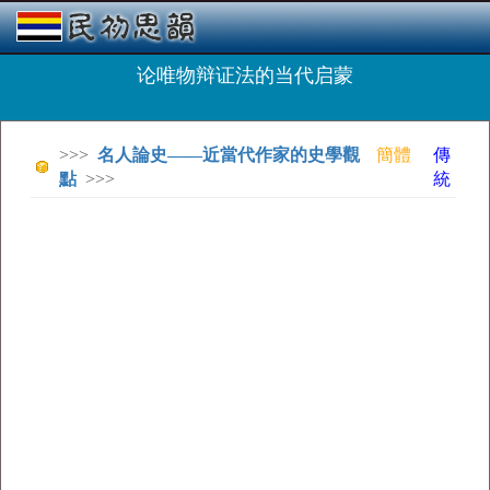
论唯物辩证法的当代启蒙
>>>
名人論史——近當代作家的史學觀
簡體
傳
點
>>>
統