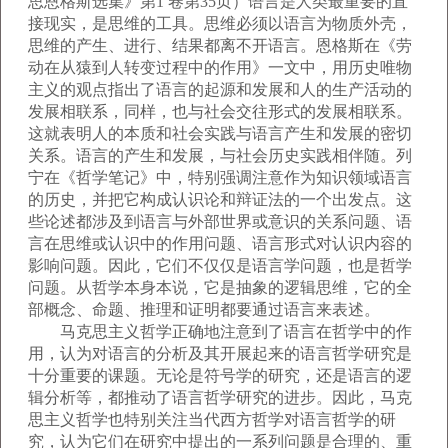
思恩格斯选集》第1 卷第35页）语言是人类最重要的直
接现实，是思维的工具。思维必须以语言为物质外壳，
思维的产生、进行、结果都离不开语言。恩格斯在《劳
动在从猿到人转变过程中的作用》一文中，用历史唯物
主义的观点指出了语言的起源和发展和人的生产活动的
发展相联系，同样，也与社会交往形式的发展相联系。
这就表明人的本质和社会实践与语言产生和发展的密切
关系。语言的产生和发展，与社会历史实践相伴随。列
宁在《哲学笔记》中，特别强调注意作为知识领域语言
的历史，并把它构成认识论和辩证法的一个出发点。这
些论述都涉及到语言与外部世界或意识的关系问题、语
言在思维或认识中的作用问题、语言形式对认识内容的
影响问题。因此，它们不仅仅是语言学问题，也是哲学
问题。从哲学本身本说，它是抽象的逻辑思维，它的全
部概念、命题、推理和证明都要通过语言来表述。
马克思主义哲学正确地注意到了语言在哲学中的作
用，认为对语言的分析及其开展起来的语言哲学研究是
十分重要的课题。无论是符号学的研究，还是语言的逻
辑分析等，都推动了语言哲学研究的进步。因此，马克
思主义哲学也特别关注当代西方哲学对语言哲学的研
究，认为它们在研究中提出的一系列问题是合理的、重