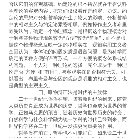
否认它们的客观基础。约定论的根本错误就在于否认科
学理论的客观内容，把它们仅仅看作是约定、协议。约
定论的思想对分析哲学家产生了较大的影响。分析哲学
中的相对主义与约定论紧密相联。例如操作主义者布里
奇曼认为，确定一个物理概念，是根据这个物理概念对
于解释某种物理现象较为“方便”较为“简单”，而不是根
据这个物理概念反映一定的物理实在。逻辑实用主义者
奎因认为，本体论的问题实质是语言问题，是为科学而
确定的某种方便的语言形式、一个方便的概念体系或结
构问题。一个人对一种理论的选择，完全取决于一种理
论是否“方便”和“有用”，与客观实在是否相符无关。可
以看出，布里奇曼与奎因的观点是明显的相对主义，也
是典型的主观主义。
四、唯物辩证法是时代的主旋律
二十一世纪已遥遥在望。随着新世纪的到来，随着
人类历史真正成为世界的历史，哲学也会成为世界的哲
学。正如马克思的预言，随着历史向世界历史的转变，
自然科学与社会科学融为统一学科的时代已经到来。而
世界哲学将在二十一世纪中发挥更为重要的作用。
哲学没有消亡，哲学也不可能消亡。如果说二十世