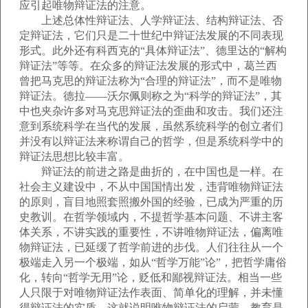
应引起唯物辩证法的注意。
上述总体性辩证法、人学辩证法、结构辩证法、否
定辩证法，它们只是二十世纪中辩证法发展的不同表现
形式。此外还有科西克的“具体辩证法”、德里达的“解构
辩证法”等等。在众多的辩证法发展的形式中，葛兰西
曾把马克思的辩证法称为“合理的辩证法”，而不是唯物
辩证法。德拉——沃尔佩则称之为“科学的辩证法”，其
中也夹杂许多对马克思辩证法的歪曲和攻击。我们还注
意到系统科学在当代的发展，虽然系统科学的创立者们
并没有以辩证法来称谓自己的哲学，但是系统科学中的
辩证法思想比较丰富。
辩证法的前进之路是曲折的，在中国也是一样。在
社会主义建设中，不从中国国情出发，违背唯物辩证法
的原则，盲目地照套照搬外国的经验，已成为严重的历
史教训。在哲学领域内，不提哲学基本问题、不讲主客
体关系，不讲实践的重要性，不讲唯物辩证法，偏离唯
物辩证法，已延缓了哲学前进的步伐。人们往往从一个
极端走入另一个极端，如从“哲学万能”论”，把哲学庸俗
化，转向“哲学无用”论，贬低和鄙视辩证法。相当一些
人只限于对唯物辩证法作表面、简单化的理解，并未懂
得辩证法的实质，这就说明唯物辩证法的启蒙、教育是