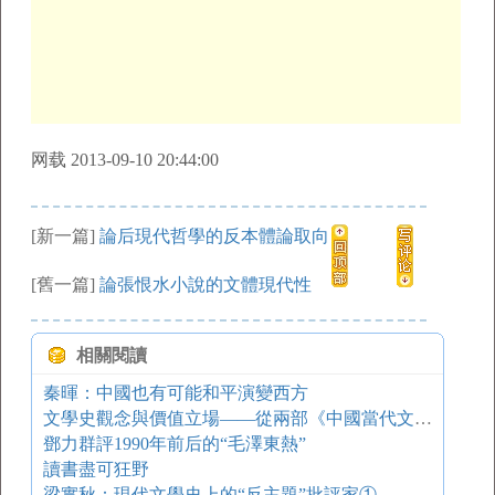
网载 2013-09-10 20:44:00
[新一篇]
論后現代哲學的反本體論取向
[舊一篇]
論張恨水小說的文體現代性
相關閱讀
秦暉：中國也有可能和平演變西方
文學史觀念與價值立場——從兩部《中國當代文學史》談起
鄧力群評1990年前后的“毛澤東熱”
讀書盡可狂野
梁實秋：現代文學史上的“反主題”批評家①