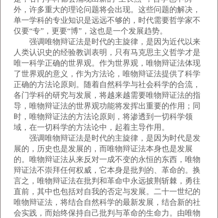
外，许多重大的理论问题将会出现。这些问题的解决，
单一学科的专业知识是远远不够的，时代需要哲学家不
仅要“专”，更要“博”，这也是一个发展趋势。
强调唯物辩证法是时代的主旋律，是因为近代以来
人类认识史的经验教训表明，只有马克思主义哲学才是
唯一科学正确的世界观。作为世界观，唯物辩证法体现
了世界观的意义，作为方法论，唯物辩证法提供了科学
正确的方法论原则。随着自然科学与社会科学的合流，
各门学科的研究与发展，将越来越需要唯物辩证法的指
导，唯物辩证法的世界观功能将发挥出重要的作用；同
时，唯物辩证法的方法论原则，将渗透到一切科学领
域，在一切科学的方法论中，起着主导作用。
强调唯物辩证法是时代的主旋律，是因为时代是发
展的，历史也是发展的，而唯物辩证法本身也是发展
的。唯物辩证法从来反对一成不变的永恒的东西，唯物
辩证法不崇拜任何权威，它本身是批判的、革命的。换
言之，唯物辩证法在批判和革命中永远披荆斩棘，勇往
直前，其中也包括对自我的否定与发展。二十一世纪的
唯物辩证法，将结合自然科学的最新发展，结合新的社
会实践，而始终保持自己批判与革命的生命力。由唯物