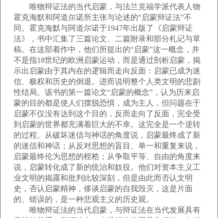
唯物辩证法的当代启蒙，与法兰克福学派代表人物
霍克海默和阿道尔诺所主张与论述的“启蒙辩证法”不
同。霍克海默与阿道尔诺于1947年出版了《启蒙辩证
法》，书中汇集了三篇论文、二篇附录和部分札记与草
稿。在这部着作中，他们所提出的“启蒙”这一概念，并
不是指18世纪的欧洲启蒙运动，而是通过剖析启蒙，揭
示出启蒙由于其内在的逻辑而走向反面：启蒙已成为迷
信、极权和历史的倒退。进而说明整个人类文明的悲剧
性结局。该书的第一篇论文“启蒙的概念”，认为历来启
蒙的目的都是使人们摆脱恐惧，成为主人，但问题在于
启蒙不仅没有达到这个目的，反而走向了反面，完全受
到启蒙的世界都充满着巨大的不幸。这完全是一个逆转
的过程。从破坏迷信与神话的角度说，启蒙最终成了新
的迷信和神话；从反对思想的盲目、单一和重复来说，
启蒙最终伦为思想的桎梏；从争取平等、自由的角度来
说，启蒙转化成了新的统治和奴役。他们对资本主义工
业文明的揭露和批判比较深刻，但是由此而否认文明
史，否认启蒙精神，侈谈启蒙的自我毁灭，这是片面
的、错误的，是一种悲观主义的历史观。
唯物辩证法的当代启蒙，与辩证法在当代发展具有