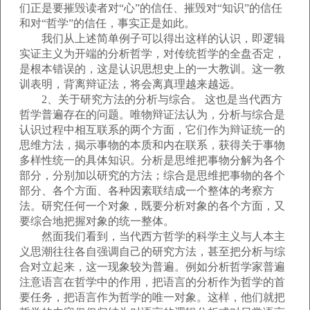
们正是要摧毁读者对“心”的信任、摧毁对“知识”的信任
和对“哲学”的信任，事实正是如此。
我们从上述简单例子可以得出这样的认识，即逻辑
实证主义为开端的分析哲学，对传统哲学的全盘否定，
是根本错误的，这是认识思想史上的一大教训。这一教
训表明，背离辩证法，将会离真理越来越远。
2、关于研究方法的分析与综合。 这也是当代西方
哲学普遍存在的问题。唯物辩证法认为，分析与综合是
认识过程中相互联系的两个方面，它们作为辩证统一的
思维方法，揭示事物的本质和内在联系，获得关于事物
多样性统一的具体知识。分析是思维把事物分解为各个
部分，分别加以研究的方法；综合是思维把事物的各个
部分、各个方面、各种因素联结成一个整体的考察方
法。研究任何一个对象，既要分析对象的各个方面，又
要综合地把握对象的统一整体。
然面我们看到，当代西方哲学的科学主义与人本主
义思潮往往各自强调自己的研究方法，甚至把分析与综
合对立起来，这一现象较为普遍。例如分析哲学家普遍
注意语言在哲学中的作用，把语言的分析作为哲学的首
要任务，把语言作为哲学的唯一对象。这样，他们就把