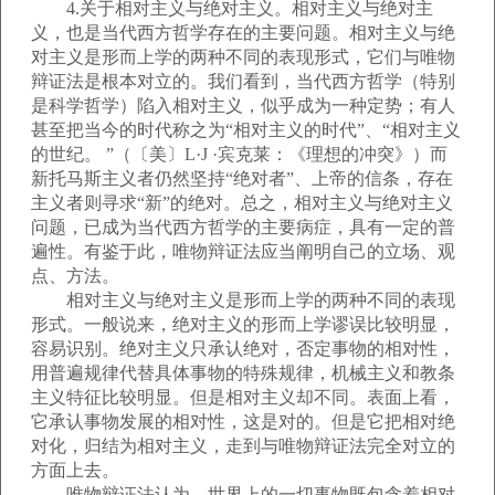
4.关于相对主义与绝对主义。相对主义与绝对主
义，也是当代西方哲学存在的主要问题。相对主义与绝
对主义是形而上学的两种不同的表现形式，它们与唯物
辩证法是根本对立的。我们看到，当代西方哲学（特别
是科学哲学）陷入相对主义，似乎成为一种定势；有人
甚至把当今的时代称之为“相对主义的时代”、“相对主义
的世纪。 ”（〔美〕L·J ·宾克莱：《理想的冲突》）而
新托马斯主义者仍然坚持“绝对者”、上帝的信条，存在
主义者则寻求“新”的绝对。总之，相对主义与绝对主义
问题，已成为当代西方哲学的主要病症，具有一定的普
遍性。有鉴于此，唯物辩证法应当阐明自己的立场、观
点、方法。
相对主义与绝对主义是形而上学的两种不同的表现
形式。一般说来，绝对主义的形而上学谬误比较明显，
容易识别。绝对主义只承认绝对，否定事物的相对性，
用普遍规律代替具体事物的特殊规律，机械主义和教条
主义特征比较明显。但是相对主义却不同。表面上看，
它承认事物发展的相对性，这是对的。但是它把相对绝
对化，归结为相对主义，走到与唯物辩证法完全对立的
方面上去。
唯物辩证法认为，世界上的一切事物既包含着相对