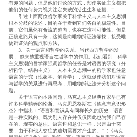
有趣的问题，但是他们讨论的方式，却使实证主义都把
他们的任何努力视为注定失败的活生生和证据。”
引述上面两位哲学家关于科学主义与人本主义思潮
根本分歧的论述，目的在于看到它们各自的极端性。目
前，它们虽然有合流的趋向，也存在这种可能性。但是
正确道路只有一条，这就是向唯物辩证法靠拢，接受唯
物辩证法的观点和方法。
3、关于语言和哲学的关系。当代西方哲学的发
展， 越来越重视语言在哲学中的作用。我们看到，科学
主义思潮的哲学家强调哲学的任务是对语言的研究（分
析哲学、结构主义）；人本主义思潮中的哲学家也注意
语言的研究（现象学、解释学），这就促使我们对语言
与哲学的关系进行再思考，用唯物辩证法来分析这个问
题。
关于语言的本质问题，马克思主义经典作家早已有
许多科学精碎的论断。马克思恩格斯在《德意志意识形
态》中指出：“语言和意识具有同样长久的历史；语言
是一种实践的、既为别人存在并仅仅因此也为我自己存
在的、现实的意识。语言也和意识一样，只是由于需
要，由于和他人交往的迫切需要才产生的。”（《马克