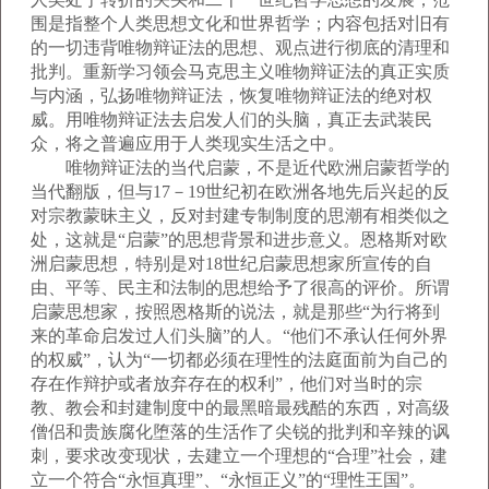
围是指整个人类思想文化和世界哲学；内容包括对旧有
的一切违背唯物辩证法的思想、观点进行彻底的清理和
批判。重新学习领会马克思主义唯物辩证法的真正实质
与内涵，弘扬唯物辩证法，恢复唯物辩证法的绝对权
威。用唯物辩证法去启发人们的头脑，真正去武装民
众，将之普遍应用于人类现实生活之中。
唯物辩证法的当代启蒙，不是近代欧洲启蒙哲学的
当代翻版，但与17－19世纪初在欧洲各地先后兴起的反
对宗教蒙昧主义，反对封建专制制度的思潮有相类似之
处，这就是“启蒙”的思想背景和进步意义。恩格斯对欧
洲启蒙思想，特别是对18世纪启蒙思想家所宣传的自
由、平等、民主和法制的思想给予了很高的评价。所谓
启蒙思想家，按照恩格斯的说法，就是那些“为行将到
来的革命启发过人们头脑”的人。“他们不承认任何外界
的权威”，认为“一切都必须在理性的法庭面前为自己的
存在作辩护或者放弃存在的权利”，他们对当时的宗
教、教会和封建制度中的最黑暗最残酷的东西，对高级
僧侣和贵族腐化堕落的生活作了尖锐的批判和辛辣的讽
刺，要求改变现状，去建立一个理想的“合理”社会，建
立一个符合“永恒真理”、“永恒正义”的“理性王国”。