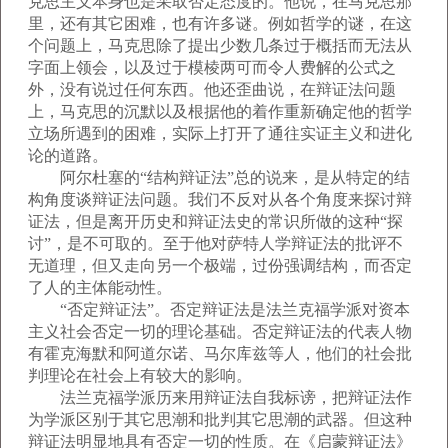
克思主义本身也是采取否定态度的。他说，在马克思那
里，还有其它困难，也有许多谜。例如哲学的谜，在这
个问题上，马克思除了提出少数几条过于概括而无法从
字面上领会，以及过于模棱两可而令人费解的公式之
外，没有说过任何东西。他还歪曲说，在辩证法问题
上，马克思的沉默以及根据他的着作重新确定他的哲学
立场所遇到的困难，实际上打开了通往实证主义和进化
论的道路。
阿尔杜塞的“结构辩证法”总的说来，是从特定的结
构角度谈辩证法问题。我们不反对从各个角度来探讨辩
证法，但是离开历史和辩证法史的常识所做的这种“探
讨”，是不可取的。至于他对萨特人学辩证法的批评不
无道理，但又走向另一个极端，过份强调结构，而否定
了人的主体能动性。
“否定辩证法”。否定辩证法是法兰克福学派对资本
主义社会否定一切的理论基础。否定辩证法的代表人物
有霍克海默和阿道尔诺、马尔库兹等人，他们的社会批
判理论在社会上有较大的影响。
法兰克福学派历来用辩证法自我标谤，把辩证法作
为学派区别于其它思潮和批判其它思潮的武器。但这种
辩证法明显地具有否定一切的性质。在《启蒙辩证法》