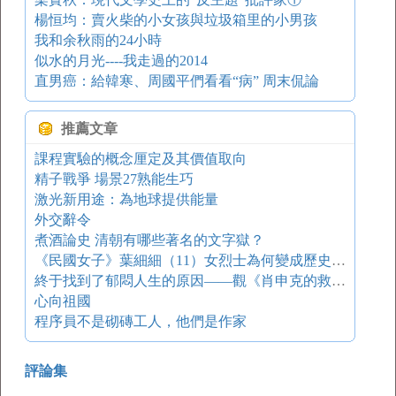
楊恒均：賣火柴的小女孩與垃圾箱里的小男孩
我和余秋雨的24小時
似水的月光----我走過的2014
直男癌：給韓寒、周國平們看看“病” 周末侃論
推薦文章
課程實驗的概念厘定及其價值取向
精子戰爭 場景27熟能生巧
激光新用途：為地球提供能量
外交辭令
煮酒論史 清朝有哪些著名的文字獄？
《民國女子》葉細細（11）女烈士為何變成歷史罪人？
終于找到了郁悶人生的原因――觀《肖申克的救贖》有感
心向祖國
程序員不是砌磚工人，他們是作家
評論集