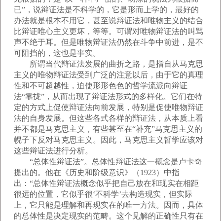
已”，说辩证法是不科学的，它是形而上学的，最好的
办法就是根本不用它，甚至说辩证法和唯物主义的结合
比辩证唯心主义更坏，等等。可谓对唯物辩证法的叫骂
声不绝于耳。但是唯物辩证法仍然在斗争中前进，是不
可阻挡的，这也是事实。
所谓当代辩证法发展的曲折之路，是指自从马克思
主义的唯物辩证法受到广泛的注意以后，由于它的真理
性和不可超越性，迫使形形色色的哲学流派向辩证
法“靠拢”，从而出现了辩证法形式的多样化。它们在特
定的方式上促使辩证法向前发展，特别是促使唯物辩证
法的自身发展。但这些各式各样的辩证法，从本质上看
并不都是马克思主义，有些甚至在“补充”马克思主义的
幌子下反对马克思主义。因此，马克思主义哲学应该对
这些辩证法进行分析。
“总体性辩证法”。总体性辩证法这一概念是卢卡奇
提出的。他在《历史和阶级意识》（1923）中指
出：“总体性辩证法概念似乎把自己放在和现实在相距
很远的位置，它似乎很‘不科学’去构造现实，但实际
上，它只能是理解和再现实在的唯一方法。因而，具体
的总体性是决定现实的范畴。这个见解的正确性只有在