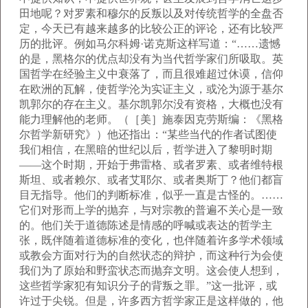
田地呢？对罗素和穆尔的反叛以及对传统哲学的全盘否
定，今天已有越来越多的比较公正的评论，还有比较严
历的批评。例如马尔科姆·诺克斯这样写道：“……遗憾
的是，黑格尔的优点却没有为当代哲学家们所吸取。英
国哲学在经验主义中衰落了，而且很难超过休谟，信仰
在欧洲的瓦解，使哲学沦为实证主义，或沦为源于基尔
凯郭尔的存在主义。基尔凯郭尔没有资格，大概也没有
能力理解他的老师。（［美］施泰因克劳斯编：《黑格
尔哲学新研究》）他还指出：“某些当代的作者试图使
我们相信，在黑暗的世纪以后，哲学进入了黎明时期
——这个时期，开始于弗雷格、或者罗素、或者维特根
斯坦、或者赖尔、或者艾耶尔、或者奥斯丁？他们都盲
目无指导。他们的判断标准，似乎一直是古怪的。……
它们对形而上学的抛弃，与对宗教的普遍不关心是一致
的。他们关于道德陈述是情感的呼喊或表达的哲学主
张，既伴随着道德标准的变化，也伴随着许多学术领域
或教会方面对行为的自然状态的辩护，而这种行为会使
我们为了原始和野蛮状态而抛弃文明。这会使人想到，
这些哲学家犯有知识分子的背叛之罪。”这一批评，或
许过于尖锐。但是，许多西方哲学家正是这样做的，他