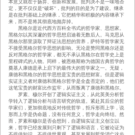
本意义就在于扬弃、创新和发展。批判决不是一味地否
定，更不仅仅是“破坏”，批判的目的是为了建设。继承
是在批判基础上的继承，它把精华和积极的内容继承下
来，而不是将其彻底地抛弃掉。
黑格尔是近代西方百科全书式的哲学家、思想家。
黑格尔以其深邃的哲学思想启迪着无数后人。马克思从
黑格尔那里汲取了辩证法思想的营养，萨特等哲学家无
不接受黑格尔哲学思想的影响。无论是赞同黑格尔还是
反对黑格尔的哲学家，都无不承认黑格尔在哲学史上是
里程碑式的人物。同样，被恩格斯称为德国古典哲学的
奠基人康德是承上启下的最伟大的哲学家之一。无疑，
康德和黑格尔的哲学思想是宝贵的思想财富。但是逻辑
实证主义者对康德和黑格尔哲学是全盘否定的，他们把
这笔宝贵的财富比作监牢，从而叛离了康德和黑格尔。
罗素、穆尔开创了逻辑实证主义，从此英美分析哲
学转入了逻辑分析与语言研究的轨道。紧赴其后尘的哲
学家们，更加彻底地反对传统哲学，拒斥形而上学，说
形而上学是伪命题，没有任何意义，哲学走向终结。然
而，罗素和穆尔是否会想到，自逻辑实证主义创立以
来，哲学已经发展到只剩下了逻辑和语言，它被论证为
不提供知识，不提供世界观，甚至发展到哲学消亡这步