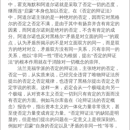
中，霍克海默和阿道尔诺就是采取了否定一切的态度，
继而连“启蒙”本身也加以否定。在《否定的辩证法》
中，阿道尔诺主张的是一种绝对的否定，因而它对黑格
尔的否定之否定不满，是由于其中有扬弃并含有肯定的
因素，而阿道尔诺则是绝对的否定，不含有肯定的成
分。阿道尔诺也反对黑格尔“矛盾是对立面的同一”的观
点，认为矛盾所揭示的不是对立面双方的同一，而是双
方的绝对对立，矛盾双方没有同一关系，只有非同一的
关系，他以“非同一性”理论为根据，提出“否定的辩证
法”的根本作用就在于消除对一切概念的崇拜。
法兰克福学派的否定的辩证法，主张绝对的否定，
否定一切，从实质来说，已经完全违背了唯物辩证法所
提出的否定之否定规律，也违背了黑格尔提出否定之否
定学说的初衷。这样一来，必定会从一个极端走向另一
个极端，从对资本主义否定一切到只有肯定的方面而没
有否定的方面。例如马尔库兹在《论辩证法的否定概
念》报告中，指出资本主义的一体化力量非常强大，甚
至使否定力量变成肯定力量。“否定辩证法”的缺陷是明
显的，但是他们提出的问题在一定意义上是很深刻的。
例如对“启蒙”自身的否定以及“矛盾的非同一性”等等，