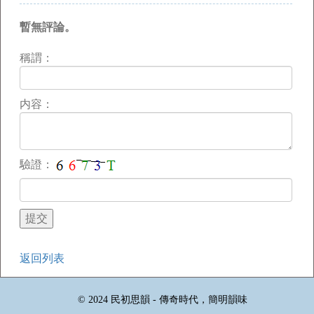
暫無評論。
稱謂：
内容：
驗證：
返回列表
© 2024 民初思韻 - 傳奇時代，簡明韻味