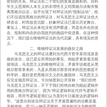
密切的关系。辩证法在二十世纪的发展是曲析的。自科
学主义思潮和人本主义的非理性主义同黑格尔决裂并叛
离黑格尔以后，似乎出现了对辩证法的“抵制运动”，他
们不仅诋毁黑格尔的辩证法，对马克思主义辩证法也大
肆攻击，时而故意沉默，好象辩证法已退出历史舞台。
事实上，辩证法从来也没有消声匿迹，而是在外在的攻
击、抵制和内在的自我批判的挑战中前进着。在这种情
况下，我们提出唯物辩证法的当代启蒙，具有现实的意
义。
二、唯物辩证法发展的曲折之路
马克思主义的辩证法遭到当代西方哲学某些流派直
接的攻击，这已是众所周知的事实。例如罗素曾毫无根
据地说，马克思主义的唯物辩证法，矛盾学说都是从黑
格尔那里拿来的，凡是从黑格尔那里得来的思想都是不
科学的，最好是把黑格尔主义的礼服脱掉，马克思主义
应完全抛弃辩证法。卡尔纳普则公开宣称：“我们拒绝
马克思主义辩证法，不下于我们拒绝自称为能起逻辑作
用的黑格尔辩证法”。因为“辩证逻辑和近代符号逻辑不
相容，而符号逻辑是我们认为直到今日最发达的逻辑科
学。”波普尔则攻击辩证法关于矛盾普遍性的论断是毫
无根据的，是“以一种不严密的、胡涂的说法为根据而