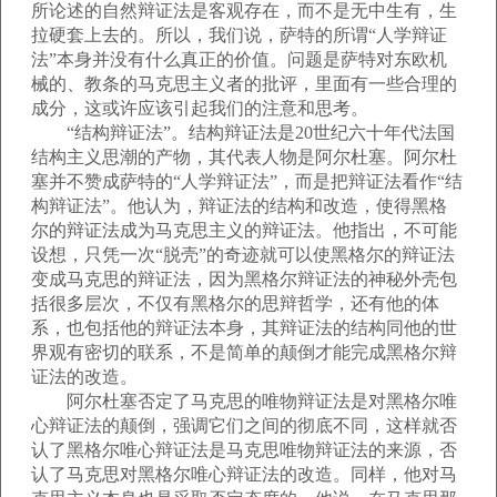
所论述的自然辩证法是客观存在，而不是无中生有，生
拉硬套上去的。所以，我们说，萨特的所谓“人学辩证
法”本身并没有什么真正的价值。问题是萨特对东欧机
械的、教条的马克思主义者的批评，里面有一些合理的
成分，这或许应该引起我们的注意和思考。
“结构辩证法”。结构辩证法是20世纪六十年代法国
结构主义思潮的产物，其代表人物是阿尔杜塞。阿尔杜
塞并不赞成萨特的“人学辩证法”，而是把辩证法看作“结
构辩证法”。他认为，辩证法的结构和改造，使得黑格
尔的辩证法成为马克思主义的辩证法。他指出，不可能
设想，只凭一次“脱壳”的奇迹就可以使黑格尔的辩证法
变成马克思的辩证法，因为黑格尔辩证法的神秘外壳包
括很多层次，不仅有黑格尔的思辩哲学，还有他的体
系，也包括他的辩证法本身，其辩证法的结构同他的世
界观有密切的联系，不是简单的颠倒才能完成黑格尔辩
证法的改造。
阿尔杜塞否定了马克思的唯物辩证法是对黑格尔唯
心辩证法的颠倒，强调它们之间的彻底不同，这样就否
认了黑格尔唯心辩证法是马克思唯物辩证法的来源，否
认了马克思对黑格尔唯心辩证法的改造。同样，他对马