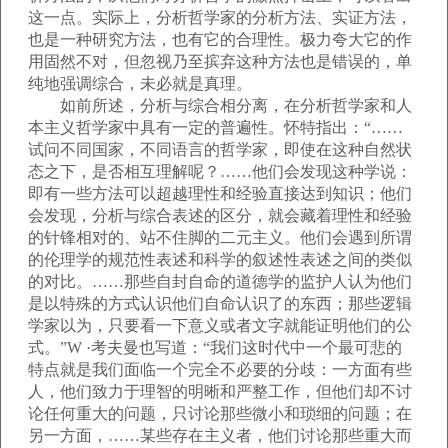
这一点。实际上，分析哲学家的分析方法、实证方法，
也是一种研究方法，也有它的合理性。极力夸大它的作
用固然不对，但忽视乃至摈弃这种方法也是错误的，单
纯地强调综合，未必就是真理。
如前所述，分析与综合相分离，在分析哲学家和人
本主义哲学家中具有一定的普遍性。怀特指出：“……
试问不同国家，不同语言的哲学家，即使在这种自然状
态之下，是否相互理解呢？……他们会发现这种学说：
即有一些方法可以超越理性和经验直接达到知识；他们
会发现，分析与综合表述的区分，就会藏着理性和经验
的针锋相对的、站不住脚的二元主义。他们会遇到所谓
的伦理学的规范性表述和科学的叙述性表述之间的类似
的对比。……那些自封自命的道德学的监护人认为他们
是以特殊的方式认识他们自命认识了的东西；那些逻辑
学家以为，只要看一下意义或者文字就能证明他们的公
式。”W ·考夫曼也写道：“我们这时代中一个最可悲的
特点就是我们面临一个完全不必要的分歧：一方面有些
人，他们致力于理智的明晰和严整工作，但他们却不讨
论任何重大的问题，只讨论那些微小和琐细的问题；在
另一方面，……某些存在主义者，他们讨论那些重大而