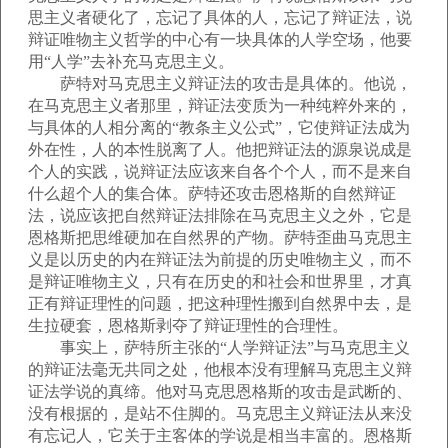
思主义者硬化了，忘记了具体的人，忘记了辩证法，说
辩证唯物主义哲学的中心有一块具体的人学空场，他要
用“人学”去补充马克思主义。
萨特对马克思主义辩证法的攻击是具体的。他说，
在马克思主义者那里，辩证法变质为一种纯粹外来的，
与具体的人相分离的“教条主义公式”，它使辩证法成为
外在性，人的本性脱离了人。他把辩证法的源泉说成是
个人的实践，说辩证法应该来自各个个人，而不是来自
什么超个人的集合体。萨特还攻击恩格斯的自然辩证
法，说应该把自然辩证法排除在马克思主义之外，它是
恩格斯把思维硬加在自然界的产物。萨特歪曲马克思主
义是以历史的内在辩证法为前提的历史唯物主义，而不
是辩证唯物主义，只有在历史的和社会和世界里，才真
正有辩证理性的问题，把这种理性搬到自然界中去，是
生拉硬套，恩格斯剥夺了辩证理性的合理性。
事实上，萨特所主张的“人学辩证法”与马克思主义
的辩证法毫无共同之处，他根本没有理解马克思主义辩
证法学说的真缔。他对马克思恩格斯的攻击是武断的、
没有根据的，是站不住脚的。马克思主义辩证法从来没
有忘记人，它关于主客体的学说是相当丰富的。恩格斯