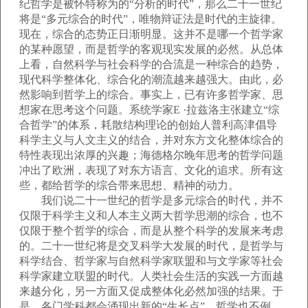
纪哲学是被怀特称为的“分析的时代”，那么二十一世纪
将是“多元综合的时代”，唯物辩证法是时代的主旋律。
现在，综合的态势正日渐明显。这并不是哪一个哲学家
的某种愿望，而是哲学的客观现实发展的必然。从总体
上看，自然科学与社会科学的合流是一种综合的趋势，
现代科学整体化、综合化的潮流越来越强大。由此，必
然影响到哲学上的综合。事实上，已有许多哲学家、思
想家在思考这个问题。系统学家E ·拉兹洛主张建立“综
合哲学”的体系，耗散结构理论的创始人普利高津倡导
科学主义与人文主义的结合，并对东方文化整体综合的
特性表现出浓厚的兴趣；海德格尔晚年思考的哲学问题
冲出了欧洲，表现了对东方语言、文化的追求。所有这
些，都给哲学的综合带来思想、精神的动力。
我们说二十一世纪的哲学是多元综合的时代，并不
仅限于科学主义和人本主义两大哲学思潮的综合，也不
仅限于整个哲学的综合，而是从整个科学的发展来考虑
的。二十一世纪将是交叉科学大发展的时代，是哲学与
科学结合、哲学家与自然科学家联盟和与文学家等社会
科学家建立联盟的时代。人类社会生活的实践一方面越
来越分化，另一方面又促成整体化必然加强的结果。于
是，各门学科都会涌现出新的“生长点”，哲学也不例