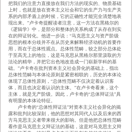
把我们的注意力直接放在我们方法的现实的、物质基础
上时，也就是放在资本主义社会和它的生产力与生产关
系的内部矛盾上的时候，它的正确性才能完全清楚地表
现出来。”卢卡奇提醒读者注意，这一方法在黑格尔的
《逻辑学》中，是部分和整体的关系构成了从存在到实
在的辩证转化。他进一步说：“马克思主义与资产阶级
思想的根本分歧并不在从历史来解释经济动机的首要作
用，而在于总体性观点。总体性范畴，较之部分总体处
于至高无上的地位，这是马克思从黑格尔那里汲取的方
法论的精华，并把它出色地改造成一门崭新学科的基
础。”卢卡奇在批判资本主义社会异化的基础上，指出
总体性范畴与本体论原则是紧密相联的，历史的本体论
体现了总体性原则，“总体性范畴不仅决定着认识客
体，而且也决定着认识的主体。”在卢卡奇看来，这个
主体，就是无产阶级。因此，卢卡奇的“总体辩证法”具
有明显的本体论特征。
卢卡奇的“总体性辩证法”对资本主义社会异化的揭
露和批判比较深刻，他的思想对其同代人以及后来的西
方马克思主义者带来很大的影响。但是他把总体性范畴
看作是马克思主义辩证法的基础，这是对马克思主义辩