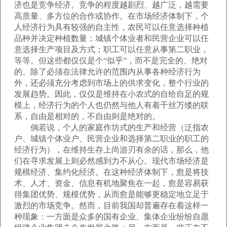
济也是竞争经济。竞争的程度越剧烈、越广泛，越需要
高质量、多方位的合作或协作。在市场经济体制下，个
人经济行为具有较强的自主性，农民可以任意选择种植
品种并决定种植数量；城镇个体业者和民营企业可以任
意选择生产项目及方式；职工可以任意从事第二职业，
等等。但这些都仅仅是个“似乎”，而不是完全的、绝对
的。除了必须在法律允许的范围内从事各种经济行为
外，还必须充分考虑到市场上的供求变化，整个行业的
发展趋势。因此，仅仅是维持在小农式的自给自足的规
模上，经济行为的个人也仍然与他人有着千丝万缕的联
系，自由是相对的，不自由则是绝对的。
倘若说，个人的家庭作坊式的生产和经营（泛指农
户、城镇个体业户、民营企业和选择第二职业的职工的
经济行为），在维持生存上尚游刃有余的话，那么，他
们在寻求发展上则必然感到力不从心。现代市场经济是
规模经济、集约化经济。在这种经济体制下，愈是将技
术、人才、资金、信息有机地聚焦在一起，愈是容易获
得集团优势、规模优势，从而愈是能够更稳定地立足于
激烈的市场竞争。然而，目前我国却普遍存在着这样一
种现象：一方面是众多的国有企业、集体企业纷纷自愿