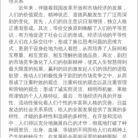
理关系
近年来，伴随着我国改革开放和市场经济的发展，
人们的价值观念、精神状态、道德风貌发生了广泛而深
刻的变化。首先，人们的自主意识日渐增强，独立人格
正逐渐形成。其次，等价交换原则唤醒了人们的平等意
识，有力地促进了社会公正的形成。经济活动的平等性
使人们在人际交往中，形成了换位思考问题的思维方
式，更易于设身处地为他人着想，从而培养了人际间相
互尊重、相互宽容、相互理解的道德品质。再次，剧烈
的市场竞争激化了人们的创新精神，使其人生智慧得到
最大限度的拓展。赢利的目的激发起人们的强烈的进取
欲望，推动人们积极投身于剧烈的市场竞争之中。从而
形成了注重时效的观念、注重科技的观念以及注重管理
和营销的观念；形成了诚实而灵活、精明而机敏、果敢
而谨慎的个人人格特征。最后，市场经济内具的开放
性、流动性催化着人们个性的丰富和人格的完善。日益
发达的社会关系系统，给人的全面发展提供了发展的多
样性、才能的多样性和选择的多样性。在开放和流动
中，人们得以充分地施展自己的才华，彻底地打破了种
种因资历、出身、血缘、等级的不同而给人们在精神上
产生的种种压力、在发展机会面前设置的种种限制。总