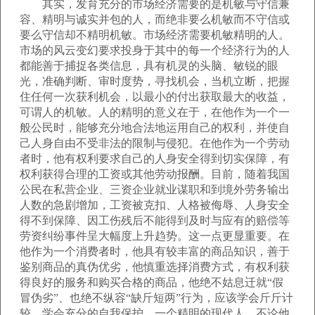
其实，发育充分的市场经济需要的是机敏与守信兼
容、精明与诚实并包的人，而绝非要么机敏而不守信或
要么守信却不精明机敏。市场经济需要机敏精明的人。
市场的风云变幻要求投身于其中的每一个经济行为的人
都能善于捕捉各类信息，具有机灵的头脑、敏锐的眼
光，准确判断、审时度势，寻找机会，当机立断，把握
住任何一次获利机会，以最小的付出获取最大的收益，
可谓人的机敏。人的精明的意义在于，在他作为一个一
般公民时，能够充分地合法地运用自己的权利，并使自
己人身自由不受非法的限制与侵犯。在他作为一个劳动
者时，他有权利要求自己的人身安全得到切实保障，有
权利获得合理的工资或其他劳动报酬。目前，随着我国
公民在私营企业、三资企业就业谋职和到境外劳务输出
人数的急剧增加，工资被克扣、人格被侮辱、人身安全
得不到保障、因工伤残后不能得到及时与应有的赔偿等
劳资纠纷事件呈大幅度上升趋势。这一点更显重要。在
他作为一个消费者时，他具有较丰富的商品知识，善于
鉴别商品的真伪优劣，他慎重选择消费方式，有权利获
得良好的服务和购买合格的商品，他绝不姑息迁就“假
冒伪劣”、也绝不纵容“缺斤短两”行为，应该学会斤斤计
较，学会充分的自我保护。一个精明的现代人，不论他