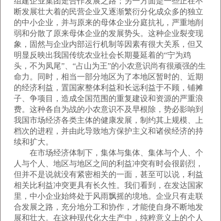
组建企业集团走合作发展之路；另一方面是一些正在不
断发展壮大着的民营企业又逐渐繁衍分化成众多的独立
的中小企业，并与原来的母体企业分庭抗礼，严重地削
弱和分散了原来母体企业的发展势头。这种企业裂变现
象，固然与企业内部运行机制等因素有很大关系，但又
明显反映出我国传统农业社会长期蔓延着的“宁为鸡
头，不为凤尾”、“占山为王”的小农意识尚有很顽强的生
命力。同时，相当一部分地区为了本地区暂时的、近期
的经济利益，置国家整体利益和长远利益于不顾，铺摊
子、争项目，造成全国范围的重复建设和资源的严重浪
费。这种各自为战的小农意识不及早根除，势必影响到
我国市场经济各类主体的健康发展，制约其上规模、上
档次的进程，并由此导致地方保护主义和诸侯经济的持
续和扩大。
在市场经济体制下，集体与集体、集体与个人、个
人与个人、地区与地区之间的利益冲突有时会很剧烈，
但并不是说就没有紧密相关的一面，甚至可以说，利益
相关比利益冲突更具有长久性。我们看到，在发达国家
里，中小企业始终处于风雨飘摇的境地。企业只有走联
合发展之路，充分地分工和协作，才能使自身不断地发
展和壮大。在这种现代化大生产中，纯粹意义上的个人