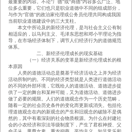
最重要的内容。不论“厂德”或“商德”内容多么广泛、地
位多么重要，它们也只是职业道德中不同的组成部分，
与作为“官德”的政治家伦理或公务员伦理共同构成我国
当前职业道德建设中的三大支柱。
本文中所论及的新经济伦理，是与社会主义公有制
相适应的，以马列主义、毛泽东思想和邓小平理论为指
导，在市场经济体制下，调节人们经济行为的道德规范
体系。
二、新经济伦理成长的现实基础
（一）经济关系的变革是新经济伦理成长的根
本原因
人类的道德活动总是奠基于经济活动之上并为经济
活动所制约的。不同的经济类型就是人类进行道德活动
的不同的外部环境，它既给人的道德活动、道德进步提
供了一定的舞台和某种可能，又为道德活动、道德进步
做了必要的规限。人们的道德观念作为一个历史范畴，
随着一定的社会历史条件的变化而更新或消失。包括伦
理道德观念在内的新观念的产生和旧观念的破除不是偶
然的，其中有着深刻的社会物质根源。为什么在封建社
会的小农经济和宗法等级制度下，产生了君权神授、父
命子从、男尊女卑、重农抑商、平均主义、知足常乐和