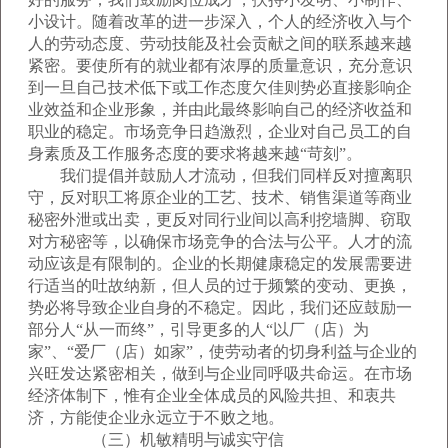
小设计。随着改革的进一步深入，个人的经济收入与个
人的劳动态度、劳动技能及社会贡献之间的联系越来越
紧密。要使所有的就业都有浓厚的质量意识，充分意识
到一旦自己技术低下或工作态度欠佳则势必直接影响企
业效益和企业形象，并由此最终影响自己的经济收益和
职业的稳定。市场竞争日趋激烈，企业对自己员工的自
身素质及工作服务态度的要求将越来越“苛刻”。
我们提倡并鼓励人才流动，但我们同样反对擅离职
守，反对职工将原企业的工艺、技术、销售渠道等商业
秘密外泄或出卖，更反对同行业间以高利挖墙脚、窃取
对方秘密等，以确保市场竞争的合法与公平。人才的流
动应该是有限制的。企业的长期健康稳定的发展需要进
行适当的吐故纳新，但人员的过于频繁的变动、更换，
势必将导致企业自身的不稳定。因此，我们还应鼓励一
部分人“从一而终”，引导更多的人“以厂（店）为
家”、“爱厂（店）如家”，使劳动者的切身利益与企业的
兴旺发达紧密相关，做到与企业同呼吸共命运。在市场
经济体制下，惟有企业全体成员的风险共担、和衷共
济，方能使企业永远立于不败之地。
（三）机敏精明与诚实守信