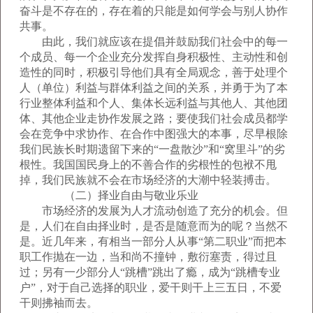
奋斗是不存在的，存在着的只能是如何学会与别人协作
共事。
由此，我们就应该在提倡并鼓励我们社会中的每一
个成员、每一个企业充分发挥自身积极性、主动性和创
造性的同时，积极引导他们具有全局观念，善于处理个
人（单位）利益与群体利益之间的关系，并勇于为了本
行业整体利益和个人、集体长远利益与其他人、其他团
体、其他企业走协作发展之路；要使我们社会成员都学
会在竞争中求协作、在合作中图强大的本事，尽早根除
我们民族长时期遗留下来的“一盘散沙”和“窝里斗”的劣
根性。我国国民身上的不善合作的劣根性的包袱不甩
掉，我们民族就不会在市场经济的大潮中轻装搏击。
（二）择业自由与敬业乐业
市场经济的发展为人才流动创造了充分的机会。但
是，人们在自由择业时，是否是随意而为的呢？当然不
是。近几年来，有相当一部分人从事“第二职业”而把本
职工作抛在一边，当和尚不撞钟，敷衍塞责，得过且
过；另有一少部分人“跳槽”跳出了瘾，成为“跳槽专业
户”，对于自己选择的职业，爱干则干上三五日，不爱
干则拂袖而去。