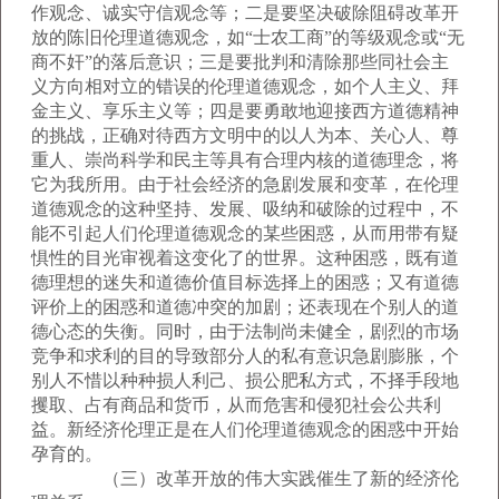
作观念、诚实守信观念等；二是要坚决破除阻碍改革开
放的陈旧伦理道德观念，如“士农工商”的等级观念或“无
商不奸”的落后意识；三是要批判和清除那些同社会主
义方向相对立的错误的伦理道德观念，如个人主义、拜
金主义、享乐主义等；四是要勇敢地迎接西方道德精神
的挑战，正确对待西方文明中的以人为本、关心人、尊
重人、崇尚科学和民主等具有合理内核的道德理念，将
它为我所用。由于社会经济的急剧发展和变革，在伦理
道德观念的这种坚持、发展、吸纳和破除的过程中，不
能不引起人们伦理道德观念的某些困惑，从而用带有疑
惧性的目光审视着这变化了的世界。这种困惑，既有道
德理想的迷失和道德价值目标选择上的困惑；又有道德
评价上的困惑和道德冲突的加剧；还表现在个别人的道
德心态的失衡。同时，由于法制尚未健全，剧烈的市场
竞争和求利的目的导致部分人的私有意识急剧膨胀，个
别人不惜以种种损人利己、损公肥私方式，不择手段地
攫取、占有商品和货币，从而危害和侵犯社会公共利
益。新经济伦理正是在人们伦理道德观念的困惑中开始
孕育的。
（三）改革开放的伟大实践催生了新的经济伦