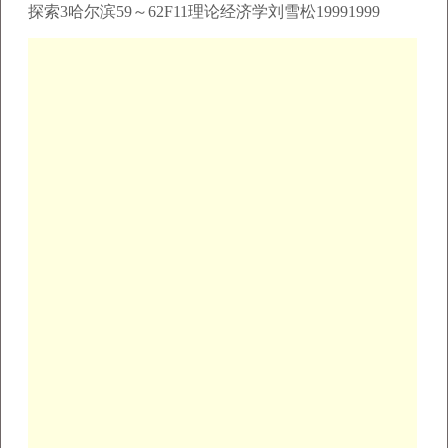
探索3哈尔滨59～62F11理论经济学刘雪松19991999