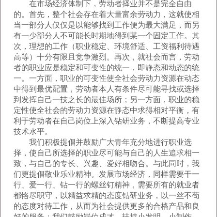
在市场经济体制下，劳动者择业并不是完全自由
的。首先，整个社会存在着大量富余劳动力，这就使相
当一部分人仅仅是以能够找到工作便为最大满足，而另
有一少部分人不可能长时期地得到某一个固定工作。其
次，理想的工作（职业稳定、环境舒适、工资福利待遇
高等）十分有限且竞争激烈。再次，就社会而言，劳动
者的职业应是稳定和可变性的统一，即静态和动态的统
一。一方面，职业的可变性使全社会劳动力资源在动态
中得到最优配置，劳动者本人有条件尽可能寻找或选择
到发挥自己一技之长的最佳场所；另一方面，职业的稳
定性使全社会的劳动力资源在静态中求得相对平衡，有
利于劳动者在自己岗位上深入钻研业务，不断提高专业
技术水平。
我们积极提倡并鼓励广大青年充分地进行职业选
择，使自己所选择的职业尽可能与自己的人生追求相一
致，与自己的专长、兴趣、爱好相吻合。与此同时，我
们更提倡敬业乐业精神。发展市场经济，同样需要干一
行、爱一行、钻一行的螺丝钉精神，需要所有的就业者
都恪尽职守，以精益求精的态度钻研业务，以一丝不苟
的态度对待工作，从而为社会提供更多的合格产品和良
好的服务；我们鼓励岗位成才，扶持小发明、小制作、