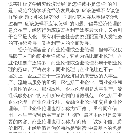
说实证经济学研究经济发展“是怎样或不是怎样”的问
题，规范经济学研究经济发展本身“应该怎样不应该怎
样”的问题；那么经济伦理学则研究人在从事经济活动
过程中“应该怎样不应该怎样”的问题。倡导经济伦理的
意义在于，经济行为应该既有利于效率最大化，又有利
于公平最大化；既有利于全社会的资源配置和人类社会
的可持续发展，又有利于人的全面发展。
经济伦理涵盖了商业伦理或企业伦理，但却不仅仅
局限于人们的职业生活领域，它的内涵比商业伦理、企
业伦理要广泛得多。商业伦理或企业伦理都属于职业伦
理的范畴。严格说来，商业伦理与企业伦理也不在一个
层次上。企业是基于一定的经济目的来营运的人事生
产、流通或服务的组织，它包括工业企业、商业企业和
服务性的企业。那相应地，企业伦理则是从事生产、流
通或服务职业的人们所应遵循的道德规范，它包括工业
企业伦理、商业企业伦理、金融企业伦理和交通企业伦
理等。工业企业伦理也可以称为“厂德”。重合同守信
用、不生产假冒伪劣产品是“厂德”中最基本的也是最重
要的内容。商业伦理也可以称为“商德”。诚实守信、质
价相符、不经销假冒伪劣商品是“商德”中最基本的也是