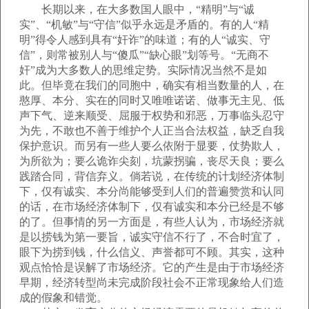
长期以来，在大多数国人眼中，“精明”与“诚
实”、“机敏”与“守信”似乎永远是矛盾的。有的人“精
明”得令人感到具有“奸诈”的味道；有的人“诚实、守
信”，则常被别人与“傻瓜”“缺心眼”划等号。“无商不
奸”成为大多数人的思维定势。实际情况当然不是如
此。但毕竟在我们的同胞中，确实有相当数量的人，在
憨厚、本分、实在的同时又唯唯诺诺、做事无主见、低
声下气、逆来顺受、屈服于权势和邪恶，万事临头忍守
为先，不敢也不善于维护个人正当合法权益，缺乏自我
保护意识。而另有一些人要么依附于显要，仗势欺人，
为所欲为；要么诡诈尖刻，坑蒙拐骗，丧尽天良；要么
践踏合同，背信弃义。倘若说，在传统的计划经济体制
下，仅有诚实、本分尚能够受到人们的普遍赞赏和认同
的话，在市场经济体制下，仅有诚实和本分已经是不够
的了。但事情的另一方面是，有些人认为，市场经济就
是以捞钱为第一要旨，诚实守信不行了，不合时宜了，
眼下为捞到钱，什么信义、声誉都可不顾。其实，这种
观点恰恰是误解了市场经济。它的产生是由于市场经济
早期，经济转型尚未完成阶段社会不正常现象给人们造
成的假象和错觉。