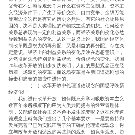
父母在不远游等观念？为什么在资本主义制度、资本主
义经济条件下，产生了等价交换、自由竞争、金钱万能
等观念？这都是有它的历史必然性、有它的社会物质原
因的，决不是人类理性的产物或主观的幻想。任何经济
关系总表现为一定的利益关系，而经济关系的变化必然
导致利益关系的变化。从这一意义上说，我国的经济体
制改革既是权力的再分配，又是利益的再分配。存在决
定意识。经济上的利益关系的变化反映在思想意识上，
必然引起观念特别是利益观念、价值观念的变化。我国
20年改革开放的初步实践表明，人们的思想观念正在经
历着一场深刻的变革，而这场变革是在新旧道德剧烈的
撞击和痛苦的嬗变中进行的。
（二）改革开放中伦理道德观念的困惑呼唤新
经济伦理
我们进行改革开放，如何既充分学习吸收资本主义
数百年来所积聚下的应为人类共同拥有的经营管理体
制，又能确保社会主义本色不发生蜕变呢？这在伦理道
德观念上就向我们提出了几个基本要求：一是要坚持和
发展完善早已为实践证明了的正确的伦理道德观念，树
立与改革开放相适应的某些新的观念，如竞争观念、协