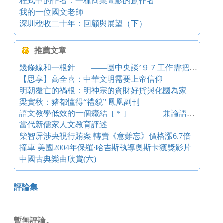
程式中的作者：一種商業電影的創作者
我的一位國文老師
深圳稅收二十年：回顧與展望（下）
推薦文章
幾條線和一根針 ——團中央談’９７工作需把握的幾個關系
【思享】高全喜：中華文明需要上帝信仰
明朝覆亡的禍根：明神宗的貪財好貨與化國為家
梁實秋：豬都懂得“禮貌” 鳳凰副刊
語文教學低效的一個癥結［＊］ ——兼論語文教學的思想語言統一觀
當代新儒家人文教育評述
柴智屏涉央視行賄案 轉賣《意難忘》價格漲6.7倍
撞車 美國2004年保羅·哈吉斯執導奧斯卡獲獎影片
中國古典樂曲欣賞(六)
評論集
暫無評論。