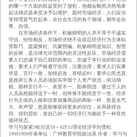
的哪一个方面的权益受到了侵犯，他都会毅然决然地拿
起法律武器来坚决予以维护。面对市场经济，人们应当
变得理直气壮起来，在社会生活的各个领域，都学会自
尊、自强。
在市场经济条件下，机敏精明的人并不等于不诚实
守信。恰恰相反，市场经济绝不会容忍经济行为主体钻
营取巧、盗梁换柱、坑蒙拐骗。机敏精明是知识、智慧
的反映，是法律允许范围内的灵活性反应。市场经济需
要人们忠诚于自己就职的单位，忠诚于本行业的职业道
德；要求人们严格遵守合同，注重信用；要求人们实事
求是，言行一致，知错必改，有错必纠；要求公民尤其
是政府公务人员必须如实申报个人资产状况，依法纳
税。那种言行不一、表里不一、阳奉阴违、诿过于人的
人员虽然能得逞于一时，但终将不能得意于一世。经济
行为主体的人格和信誉就像商品的商标一样，愈是名气
大、有声望，愈是能够获得更多的信任，从而获得合
同、得到贷款，使自己的一切经济行为都处于一种良性
循环状态。
学习与探索3哈尔滨59～62F11理论经济学刘雪松
19991999作者单位：广州教育学院政治系 作者：学习与