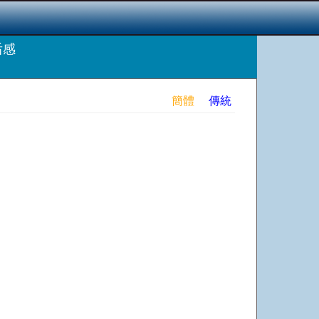
后感
簡體
傳統