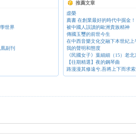
推薦文章
虛榮
薦書 在創業最好的時代中掘金！
科學世界
被中國人誤讀的歐洲貴族精神
傳國玉璽的前世今生
在中西音樂文化交融下本世紀上
鳳凰副刊
我的聲明和態度
《民國女子》葉細細（15）老
【往期精選】夜的鋼琴曲
路漫漫其修遠兮,吾將上下而求索