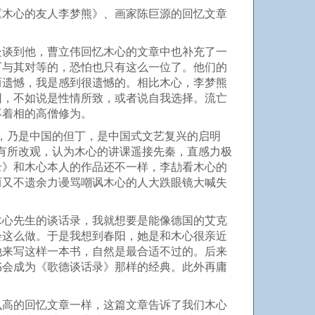
《木心的友人李梦熊》、画家陈巨源的回忆文章
处谈到他，曹立伟回忆木心的文章中也补充了一
可与其对等的，恐怕也只有这么一位了。他们的
而遗憾，我是感到很遗憾的。相比木心，李梦熊
因，不如说是性情所致，或者说自我选择。流亡
不着相的高僧修为。
，乃是中国的但丁，是中国式文艺复兴的启明
有所改观，认为木心的讲课遥接先秦，直感力极
录》和木心本人的作品还不一样，李劼看木心的
而又不遗余力谩骂嘲讽木心的人大跌眼镜大喊失
。
木心先生的谈话录，我就想要是能像德国的艾克
会这么做。于是我想到春阳，她是和木心很亲近
她来写这样一本书，自然是最合适不过的。后来
书会成为《歌德谈话录》那样的经典。此外再庸
么高的回忆文章一样，这篇文章告诉了我们木心