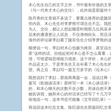
木心先生自己的文字之外，书中最有价值的文
《与一代奇才木心的交往》，此外就是那篇对
陈丹青的文章就不多说了，要重点推荐的是陇
些内容。木心先生对李梦熊可谓念念不忘。我
为人、交往，都让人想起魏晋时期那几位风采
后来的遭遇更让人叹息，不仅潦倒街头，而且
海外的评论家李劼看了陇菲先生介绍李梦熊的
顺便说一句，李劼对木心也极为推崇，甚至说
星”这样的话。但他起初对木心是不怎么看重
强，可惜逻辑思维能力很差。这个评价，木心
作品还太少。于是李先生又去补看了木心先生
望。再之后，李劼写一篇五万多字的《论木心
既然说到了李劼，那就再离题一会，说说注释
曼写《歌德谈话录》那样写一本《木心谈话录
的，和木心聊天的次数不在少数，所谈自然不
她告诉我，她和木心的对话录已经写了十几万
俗地说一句，这本书也可能像《文学回忆录》
再说回这本纪念文集。陈巨源先生那篇回忆文