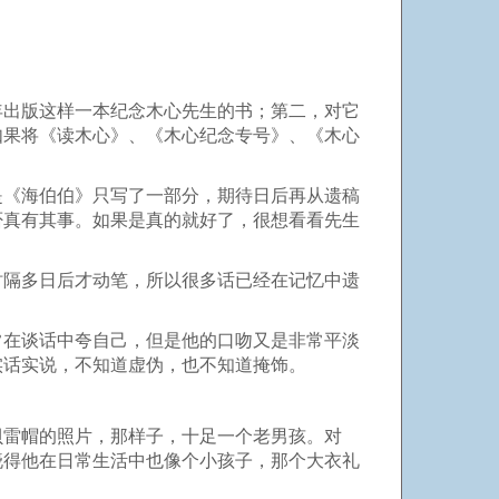
年出版这样一本纪念木心先生的书；第二，对它
如果将《读木心》、《木心纪念专号》、《木心
。
是《海伯伯》只写了一部分，期待日后再从遗稿
否真有其事。如果是真的就好了，很想看看先生
时隔多日后才动笔，所以很多话已经在记忆中遗
常在谈话中夸自己，但是他的口吻又是非常平淡
实话实说，不知道虚伪，也不知道掩饰。
贝雷帽的照片，那样子，十足一个老男孩。对
晓得他在日常生活中也像个小孩子，那个大衣礼