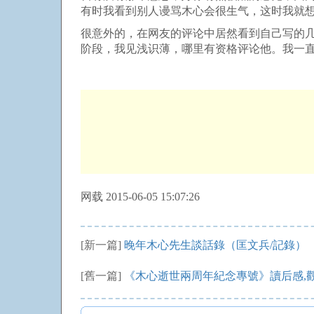
有时我看到别人谩骂木心会很生气，这时我就
很意外的，在网友的评论中居然看到自己写的
阶段，我见浅识薄，哪里有资格评论他。我一
网载 2015-06-05 15:07:26
[新一篇]
晚年木心先生談話錄（匡文兵/記錄）
[舊一篇]
《木心逝世兩周年紀念專號》讀后感,