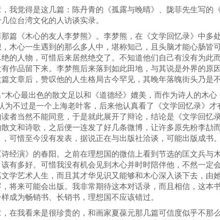
章，我觉得是这几篇：陈丹青的《孤露与晚晴》、陇菲先生写的
十几位台湾文化的人访谈实录。
菲那篇《木心的友人李梦熊》。李梦熊，在《文学回忆录》中多
想，木心一生遇到的那么多人中，堪称知己，且头脑才能心肠皆
卓绝的人物，可惜后来居然绝交了。不知道他们自己有没有为此
没有作品留下来。李梦熊后来落到如此田地，与其说是外界的原
这篇文章后，赞叹他的人生格局古今罕见，其晚年落魄街头乃是
出“木心最出色的散文足以和《道德经》媲美，而作为诗人的木心
，认为不过是一个上海老叶客，后来他认真看了《文学回忆录》才
的读者当然不能同意，于是就此展开了辩论，结论是《文学回忆
的散文和诗歌，之后便一连发了好几条微博，让许多原先粉李劼
》，可惜至今没有发表，据说正在与出版社洽谈，可能出版成书
《诗经演》的春阳。之前在理想国的微信上看到节选的匡文兵与
》该有多好。可惜我没有机会见到木心并时时陪伴他，不然一定
离文学艺术人生，而且其才华见识又能够和木心深入谈下去，由
字，将来可能会出版。我非常期待这本对话录，而且相信，这本
一样成为畅销书、长销书，理想国不应该错过。
章，在我看来是很珍贵的，和画家夏葆元那几篇可信度似乎不那