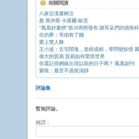
相關閱讀
八家后漢書輯注
獒 喬伊斯·卡羅爾·歐茨
“鳳凰好書榜”第38周榜發布 謝耳朵們的搞怪
住的夢：等咱有了錢
愛上雙人舞
王小波：古宅鬧鬼，老樹成精，學問變妖怪 
偉大的貿易 貿易如何塑造世界
你還記得網絡出現以前的日子嗎？ 鳳凰副刊
竇唯：最苦不過熬清靜
評論集
暫無評論。
稱謂：