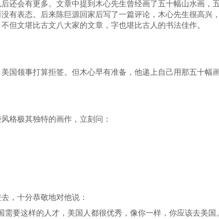
以后还会有更多。文章中提到木心先生曾经画了五十幅山水画，
而没有表态。后来陈巨源回家后写了一篇评论，木心先生很高兴
，不但文堪比古文八大家的文章，字也堪比古人的书法佳作。
，美国领事打算拒签。但木心早有准备，他递上自己用那五十幅
些风格极其独特的画作，立刻问：
进去，十分恭敬地对他说：
国需要这样的人才，美国人都很优秀，像你一样，你应该去美国