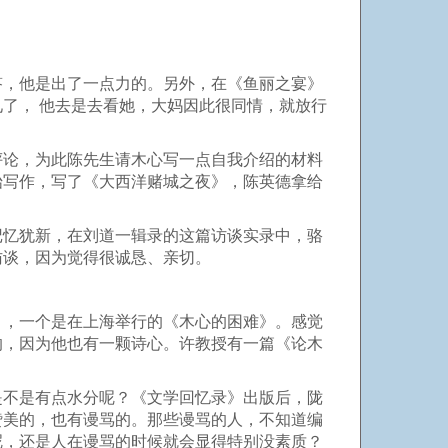
答，他是出了一点力的。另外，在《鱼丽之宴》
了， 他去是去看她，大妈因此很同情，就放行
评论，为此陈先生请木心写一点自我介绍的材料
始写作，写了《大西洋赌城之夜》，陈英德拿给
记忆犹新，在刘道一辑录的这篇访谈实录中，骆
访谈，因为觉得很诚恳、亲切。
》，一个是在上海举行的《木心的困难》。感觉
的，因为他也有一颗诗心。许教授有一篇《论木
是不是有点水分呢？《文学回忆录》出版后，陇
赞美的，也有谩骂的。那些谩骂的人，不知道编
呢，还是人在谩骂的时候就会显得特别没素质？