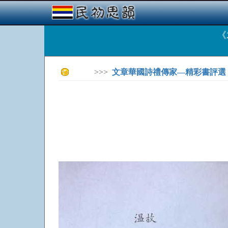
《
>>>
文章華國詩禮傳家—精彩書評選