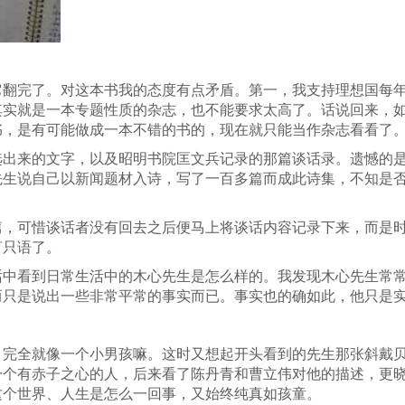
它翻完了。对这本书我的态度有点矛盾。第一，我支持理想国每
其实就是一本专题性质的杂志，也不能要求太高了。话说回来，
书，是有可能做成一本不错的书的，现在就只能当作杂志看看了
选出来的文字，以及昭明书院匡文兵记录的那篇谈话录。遗憾的
先生说自己以新闻题材入诗，写了一百多篇而成此诗集，不知是
篇，可惜谈话者没有回去之后便马上将谈话内容记录下来，而是
言只语了。
话中看到日常生活中的木心先生是怎么样的。我发现木心先生常
而只是说出一些非常平常的事实而已。事实也的确如此，他只是
，完全就像一个小男孩嘛。这时又想起开头看到的先生那张斜戴
一个有赤子之心的人，后来看了陈丹青和曹立伟对他的描述，更
这个世界、人生是怎么一回事，又始终纯真如孩童。