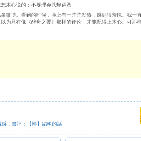
想想木心说的：不要理会苍蝇跳蚤。
几条微博。看到的时候，脸上有一阵阵发热，感到很羞愧。我一
直以为只有像《醉舟之覆》那样的评论，才能配得上木心。可那
觀感，書評：【轉】編輯的話