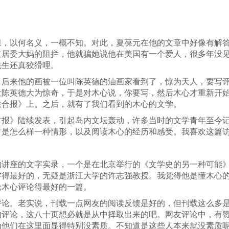
保，以何名义，一概不知。对此，夏葆元在他的文章中好像有解
居委大妈的阻拦，他就骗她说他在美国有一个爱人，很多年没见
先生还真狡猾哩。
。后来他的画被一位叫陈英德的油画家看到了，惊为天人，要写
让陈英德大为惊奇，于是对木心说，你要写，然后木心才重新开
联合报》上。之后，就有了我们看到的木心的文学。
时报》陆续发表，引起岛内文坛轰动，许多当时的文学青年至今
时是怎么样一种情形，以及阅读木心的经历和感受。我喜欢这篇
的讲座的文字实录，一个是在北京举行的《文学史的另一种可能
讲得最好的，无疑是浙江大学的许志强教授。我觉得他是懂木心
论木心评论得最好的一篇。
评论。老实说，刊载一点网友的阅读反馈是好的，但刊载这么多
的评论，这八十页想必就是从中择取出来的吧。网友评论中，有
为他们在这里面显得特别没素质。不知道是这些人本来就没素质