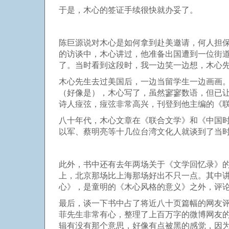
于是，木心的签证手续很快就办妥了。
陈巨源说对木心是如何拿到赴美邀请，何人担
的访谈中，木心讲过，他准备出国遭到一位街道
了。当时看到这段时，我一边笑一边想，木心
木心先生去过美国后，一边当留学生一边画画
（好像是），木心写了，虽然寥寥数语，但已
诗人痖弦，痖弦非常高兴，刊登到他主编的《
八十年代，木心文章在《联合文学》和《中国
以军、蔡明亮等十几位台湾文化人就谈到了当
此外，书中还有去年两场关于《文学回忆录》
上，北京那场比上海那场好出不只一点。其中
心》，是童明的《木心风格的意义》之外，评
最后，谈一下书中占了将近八十页篇幅的网友
菲先生非常有心，整理了上百万字的微博网友
辑有没有那个意思，好像有点被黑的感觉，因