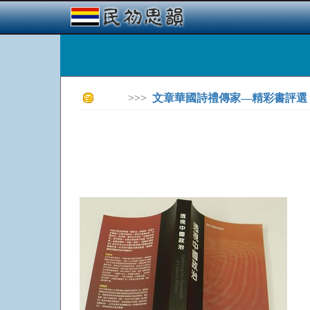
>>>
文章華國詩禮傳家—精彩書評選