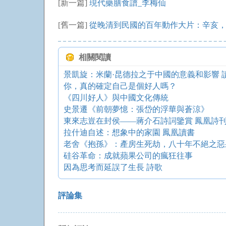
[新一篇]
現代藥膳食譜_李梅仙
[舊一篇]
從晚清到民國的百年動作大片：辛亥
相關閱讀
景凱旋：米蘭·昆德拉之于中國的意義和影響 
你，真的確定自己是個好人嗎？
《四川好人》與中國文化傳統
史景遷《前朝夢憶：張岱的浮華與蒼涼》
東來志豈在封侯——蔣介石詩詞鑒賞 鳳凰詩
拉什迪自述：想象中的家園 鳳凰讀書
老舍《抱孫》：產房生死劫，八十年不絕之惡
硅谷革命：成就蘋果公司的瘋狂往事
因為思考而延誤了生長 詩歌
評論集