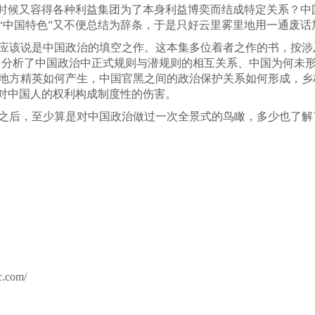
么时候又容得各种利益集团为了本身利益博奕而结成特定关系？
“中国特色”又不便总结为辞条，于是只好云里雾里地用一通废话
应该说是中国政治的填空之作。这本集多位着者之作的书，按涉及
辑。分析了中国政治中正式规则与潜规则的相互关系、中国为何未
地方精英如何产生，中国官黑之间的政治保护关系如何形成，乡
往对中国人的权利构成制度性的伤害。
之后，至少算是对中国政治做过一次全景式的鸟瞰，多少也了解了
.com/