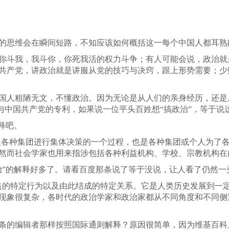
的思维会在瞬间短路，不知应该如何概括这一每个中国人都耳熟
你斗我，我斗你，你死我活的权力斗争；有人可能会说，政治就
共产党，讲政治就是讲服从党的技巧与决窍，跟上形势需要；少数
国人粗陋无文，不懂政治。因为无论是从人们的亲身经历，还是
府与中国共产党的专利，如果说一位平头百姓想“搞政治”，等于
释吧。
治是各种集团进行集体决策的一个过程，也是各种集团或个人为了
然而社会学家也用来指涉包括各种利益机构、学校、宗教机构在
治”的解释好多了。请看百度那条说了等于没说，让人看了仍然一
益的特定行为以及由此结成的特定关系。它是人类历史发展到一
现象很复杂，各时代的政治学家和政治家都从不同角度和不同侧
条的编辑者那样按照国际通则解释？原因很简单，因为维基百科