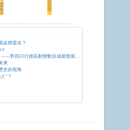
戲金榜題名？
.0
抓住機遇 調整思路 共謀發展 ——對四川行政區劃變動后成都發展對策的探討
未來
歷史的視角
人”？