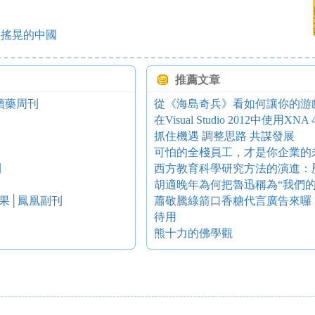
，搖晃的中國
推薦文章
讀藥周刊
從《海島奇兵》看如何讓你的游
在Visual Studio 2012中使用XNA 4
可怕的全棧員工，才是你企業的
刊
西方教育科學研究方法的演進：
胡適晚年為何把魯迅稱為“我們的
果│鳳凰副刊
蕭敬騰綠箭口香糖代言廣告來囉
待用
熊十力的佛學觀