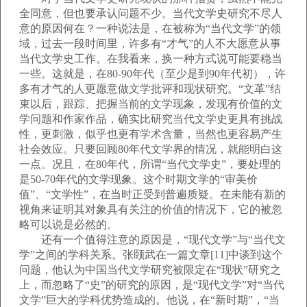
全同意，但也要承认问题不少。当代文学史研究不尽人
意的原因何在？一种说法是，在被称为“当代文学”的领
域，过去一段时间里，许多有“才气”的人不大愿意从事
当代文学史工作。在我看来，换一种方式说可能要稳当
一些。这就是，在80-90年代（至少是到90年代初），许
多有才气的人更愿意做文学批评和现状研究。“文革”结
束以后，跟踪、把握当前的文学现象，发现有价值的文
学问题和作家作品，确实比研究当代文学史更具有挑战
性，更刺激，似乎也更有学术含量，当然也更容易产生
社会效应。只要回顾80年代文学界的情况，就能明白这
一点。况且，在80年代，所谓“当代文学史”，要处理的
是50-70年代的文学现象。这个时期文学的“审美价
值”、“文学性”，在当时正受到普遍质疑。在未能有新的
视角来证明其对象具有关注的价值的情况下，它的被忽
略可以说是必然的。
还有一个值得注意的原因是，“现代文学”与“当代文
学”之间的学科关系。张颐武在一篇文章[11]中谈到这个
问题，他认为中国当代文学研究被限定在“现状”研究之
上，而忽略了“史”的研究的原因，是“现代文学”对“当代
文学”巨大的学科优势造成的。他说，在“新时期”，“当