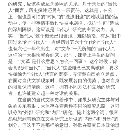
的研究，应该构成互为参照的关系。对于亲历的“当代
人”而言，历史撰述还另有一层责任。这就是，在公
正，但也是可怕的“时间”的“洗涤旧迹”的难以阻挡的运
动中，使一些事情不致过快被冲刷掉，抵抗“时间”造成
的深刻隔膜。这应该是“当代人”研究的主要动力。其
实，“当代人”这个概念已很含混，难以确指。有从“旧中
国过来”的“当代人”，有经历过五六十年代的“当代人”，
也有六七十年代出生、对“文革”一无所知的“当代人”。
这样的一天很快就会到来，那时，课堂上学生的提问
是：“‘文革’是什么意思？怎么一回事？”这个时候，你
会意识到“当代”、“当代人”这些概念已支离破碎。要尽
快摒除为“当代人”代言的僭妄，弄清楚自己的立足点，
在面对当代文学现象时，既发展各自的优势，也对自身
的限度保持清醒。这样，拥有不同方法和立场的研究
者，也许能建立起一种对话的关系。
在当前的当代文学史着作中，如果从研究主体与对
象的关系着眼，大体存在着两种不同的研究思路，这可
以称为“外部”研究和“内部”研究。提出这两个词，很容
易就想到韦勒克在文学研究上所做的“内部”和“外部”的
划分。但这里不是那样的意思。孙歌在研究日本政治思