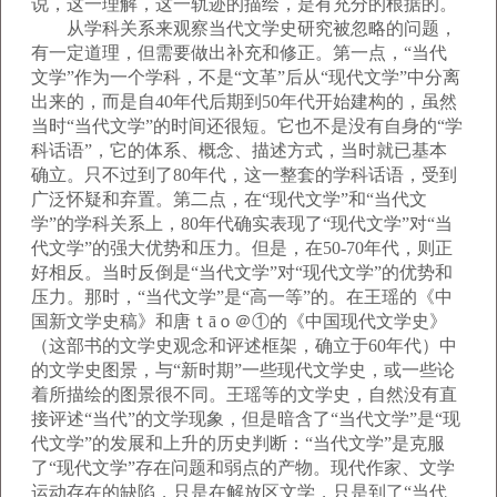
说，这一理解，这一轨迹的描绘，是有充分的根据的。
从学科关系来观察当代文学史研究被忽略的问题，
有一定道理，但需要做出补充和修正。第一点，“当代
文学”作为一个学科，不是“文革”后从“现代文学”中分离
出来的，而是自40年代后期到50年代开始建构的，虽然
当时“当代文学”的时间还很短。它也不是没有自身的“学
科话语”，它的体系、概念、描述方式，当时就已基本
确立。只不过到了80年代，这一整套的学科话语，受到
广泛怀疑和弃置。第二点，在“现代文学”和“当代文
学”的学科关系上，80年代确实表现了“现代文学”对“当
代文学”的强大优势和压力。但是，在50-70年代，则正
好相反。当时反倒是“当代文学”对“现代文学”的优势和
压力。那时，“当代文学”是“高一等”的。在王瑶的《中
国新文学史稿》和唐ｔāｏ＠①的《中国现代文学史》
（这部书的文学史观念和评述框架，确立于60年代）中
的文学史图景，与“新时期”一些现代文学史，或一些论
着所描绘的图景很不同。王瑶等的文学史，自然没有直
接评述“当代”的文学现象，但是暗含了“当代文学”是“现
代文学”的发展和上升的历史判断：“当代文学”是克服
了“现代文学”存在问题和弱点的产物。现代作家、文学
运动存在的缺陷，只是在解放区文学，只是到了“当代