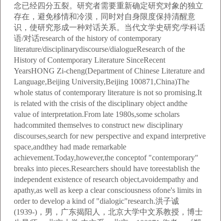
念已经四分五裂。研究者需要重新确定研究对象的独立
存在，避免移情和冷漠，同时对自身限度保持清醒意
识，使研究形成一种对话关系。当代文学史研究/学科话
语/对话research of the history of contemporary
literature/disciplinarydiscourse/dialogueResearch of the
History of Contemporary Literature SinceRecent
YearsHONG Zi-cheng(Department of Chinese Literature and
Language,Beijing University,Beijing 100871,China)The
whole status of contemporary literature is not so promising.It
is related with the crisis of the disciplinary object andthe
value of interpretation.From late 1980s,some scholars
hadcommited themselves to construct new disciplinary
discourses,search for new perspective and expand interpretive
space,andthey had made remarkable
achievement.Today,however,the conceptof "contemporary"
breaks into pieces.Researchers should have toreestablish the
independent existence of research object,avoidempathy and
apathy,as well as keep a clear consciousness ofone's limits in
order to develop a kind of "dialogic"research.洪子诚
(1939-)，男，广东揭阳人，北京大学中文系教授，博士