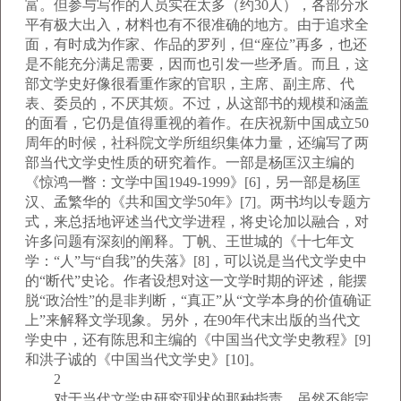
富。但参与写作的人员实在太多（约30人），各部分水
平有极大出入，材料也有不很准确的地方。由于追求全
面，有时成为作家、作品的罗列，但“座位”再多，也还
是不能充分满足需要，因而也引发一些矛盾。而且，这
部文学史好像很看重作家的官职，主席、副主席、代
表、委员的，不厌其烦。不过，从这部书的规模和涵盖
的面看，它仍是值得重视的着作。在庆祝新中国成立50
周年的时候，社科院文学所组织集体力量，还编写了两
部当代文学史性质的研究着作。一部是杨匡汉主编的
《惊鸿一瞥：文学中国1949-1999》[6]，另一部是杨匡
汉、孟繁华的《共和国文学50年》[7]。两书均以专题方
式，来总括地评述当代文学进程，将史论加以融合，对
许多问题有深刻的阐释。丁帆、王世城的《十七年文
学：“人”与“自我”的失落》[8]，可以说是当代文学史中
的“断代”史论。作者设想对这一文学时期的评述，能摆
脱“政治性”的是非判断，“真正”从“文学本身的价值确证
上”来解释文学现象。另外，在90年代末出版的当代文
学史中，还有陈思和主编的《中国当代文学史教程》[9]
和洪子诚的《中国当代文学史》[10]。
2
对于当代文学史研究现状的那种指责，虽然不能完