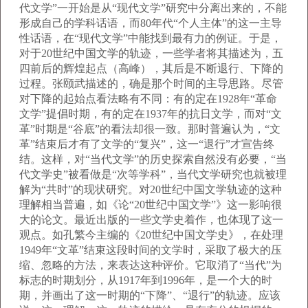
代文学”一开始是从“现代文学”研究中分离出来的，不能
形成自己的学科话语，而80年代“个人主体”的这一主导
性话语，在“现代文学”中能找到最有力的例证。于是，
对于20世纪中国文学的轨迹，一些学者将其描述为，五
四前后的辉煌起点（高峰），其后是不断退行、下降的
过程。张颐武描述的，确是那个时间的主导思路。尽管
对下降的起始点看法略有不同：有的定在1928年“革命
文学”提倡时期，有的定在1937年的抗日文学，而对“文
革”时期是“谷底”的看法却很一致。那时普遍认为，“文
革”结束后才有了文学的“复兴”，这一“退行”才宣告终
结。这样，对“当代文学”的历史探索自然没有必要，“当
代文学史”被看做是“次等学科”，当代文学研究也就被理
解为“共时”的现状研究。对20世纪中国文学轨迹的这种
理解相当普遍，如《论“20世纪中国文学”》这一影响很
大的论文。最近出版的一些文学史着作，也体现了这一
观点。如孔繁今主编的《20世纪中国文学史》，在处理
1949年“文革”结束这段时间的文学时，采取了极大的压
缩、忽略的方法，来表达这种评价。它取消了“当代”为
标志的时期划分，从1917年到1996年，是一个大的时
期，并画出了这一时期的“下降”、“退行”的轨迹。应该