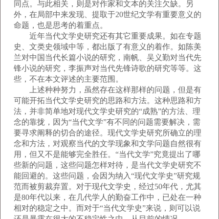
同点。与此相关，则是对作家和文本的关注欠缺。另
外，在局部中来发现、提取于20世纪文学有重要意义的
命题，也是思考的着重点。
近年当代文学史研究还有其它重要成果。如在专题
史、文类史领域中等，都出版了有意义的着作。如陈美
兰对中国当代长篇小说的研究，南帆、吴义勤对当代先
锋小说的研究，李振声对当代先锋诗歌的研究等等。这
些，不在本文评述的主要范围。
上述种种努力，虽然存在这样那样的问题，但是有
可能开拓当代文学史研究的思路和方法。这种思路和方
法，并非简单地对现代文学史研究的“成熟”的方法、理
念的靠拢，因为“当代文学”有不同的问题需要解决，需
要寻求阐释的切合的途径。现代文学史研究所确立的理
念和方法，对观察当代的文学现象和文学问题自然很有
用，但又不是能够完全胜任。“当代文学”究竟提出了哪
些新的问题，这些问题怎样对待，是当代文学史研究不
能回避的。这些问题，会因为纳入“现代文学史”研究规
范而被剪裁弃置。对于现代文学史，经过50年代，尤其
是80年代以来，在几代学人的勤奋工作中，已处在一种
相对的稳定之中。而对于“当代文学史”来说，则可以说
还是暴露在很大的不稳定性之中。从目前的情况