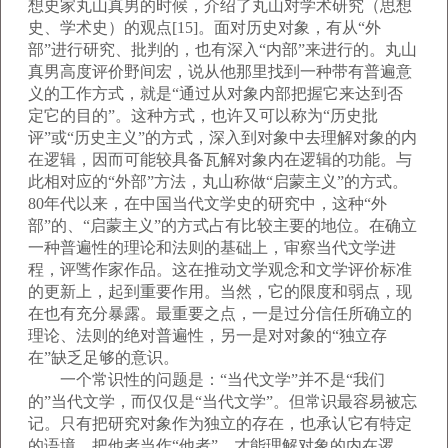
想史家丸山真男的时候，介绍了丸山对学术研究（思想
史、学术史）的观点[15]。面对历史对象，有从“外
部”进行研究、批判的，也有深入“内部”来进行的。丸山
真男高度评价野间宏，说从他那里找到一种带有普遍意
义的工作方式，就是“通过从对象内部把握它来达到否
定它的目的”。这种方式，也许又可以称为“历史批
评”或“历史主义”的方式，深入到对象中去理解对象的内
在逻辑，因而可能较具备瓦解对象内在逻辑的功能。与
此相对应的“外部”方法，丸山称做“启蒙主义”的方式。
80年代以来，在中国当代文学史的研究中，这种“外
部”的、“启蒙主义”的方式占有比较主要的地位。在确立
一种普遍性的理论和法则的基础上，审察当代文学进
程，评骘作家作品。这在推动文学观念和文学评价标准
的更新上，起到重要作用。当然，它的限度和弱点，现
在也有充分暴露。最重要之点，一是过分信任所确立的
理论、法则的绝对普遍性，另一是对对象的“独立存
在”缺乏足够的意识。
一个常识性的问题是：“当代文学”并不是“我们
的”当代文学，而仅仅是“当代文学”。但常识最容易被忘
记。只有把研究对象作为独立的存在，也承认它有特定
的语境，把他者当作“他者”，才能理解对象的内在逻