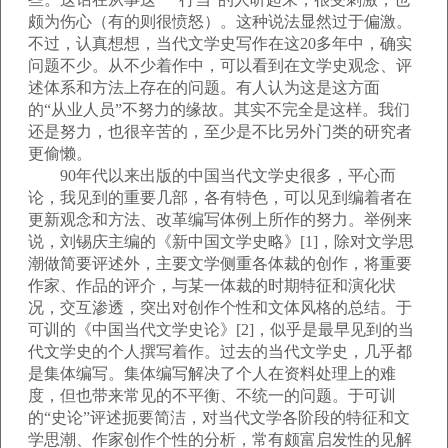
颇为伤心（有的则很愤怒）。这种说法显然过于偏激。
不过，认真想想，当代文学史写作在这20多年中，确实
问题不少。从不少着作中，可以看到在文学史观念、评
述体系和方法上存在的问题。有人认为这是这方面
的“从业人员”不努力的缘故。其实不完全是这样。我们
还是努力，也很辛苦的，至少是不比另外门类的研究者
更偷懒。
90年代以来出版的中国当代文学史很多，平心而
论，我见到的重要几部，各有特色，可以见到编着者在
更新观念和方法、改革编写体例上所作的努力。举例来
说，刘锡庆主编的《新中国文学史略》[1]，除对文学思
潮做简要评述外，主要文学侧重各体裁的创作，将重要
作家、作品的评介，与某一体裁的时期特征和演化状
况，交互渗透，突出对创作个性和文体风格的总结。于
可训的《中国当代文学史论》[2]，似乎是最早见到的当
代文学史的个人撰写着作。过去的当代文学史，几乎都
是集体编写。集体编写解决了个人在资料处理上的难
度，但也带来常见的不平衡、不统一的问题。于可训
的“史论”评述扼要简洁，对当代文学各阶段的特征和文
学思潮、作家创作个性的分析，常有颇富启发性的见解