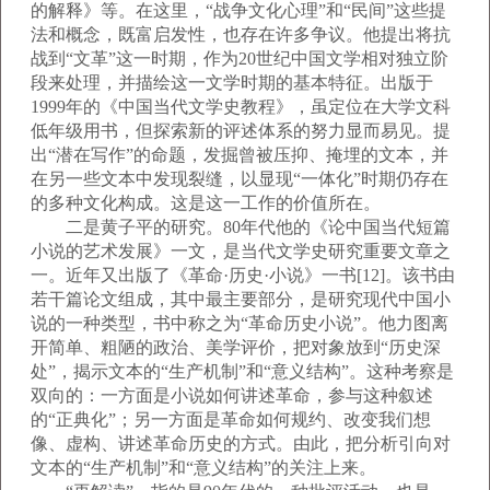
的解释》等。在这里，“战争文化心理”和“民间”这些提
法和概念，既富启发性，也存在许多争议。他提出将抗
战到“文革”这一时期，作为20世纪中国文学相对独立阶
段来处理，并描绘这一文学时期的基本特征。出版于
1999年的《中国当代文学史教程》，虽定位在大学文科
低年级用书，但探索新的评述体系的努力显而易见。提
出“潜在写作”的命题，发掘曾被压抑、掩埋的文本，并
在另一些文本中发现裂缝，以显现“一体化”时期仍存在
的多种文化构成。这是这一工作的价值所在。
二是黄子平的研究。80年代他的《论中国当代短篇
小说的艺术发展》一文，是当代文学史研究重要文章之
一。近年又出版了《革命·历史·小说》一书[12]。该书由
若干篇论文组成，其中最主要部分，是研究现代中国小
说的一种类型，书中称之为“革命历史小说”。他力图离
开简单、粗陋的政治、美学评价，把对象放到“历史深
处”，揭示文本的“生产机制”和“意义结构”。这种考察是
双向的：一方面是小说如何讲述革命，参与这种叙述
的“正典化”；另一方面是革命如何规约、改变我们想
像、虚构、讲述革命历史的方式。由此，把分析引向对
文本的“生产机制”和“意义结构”的关注上来。