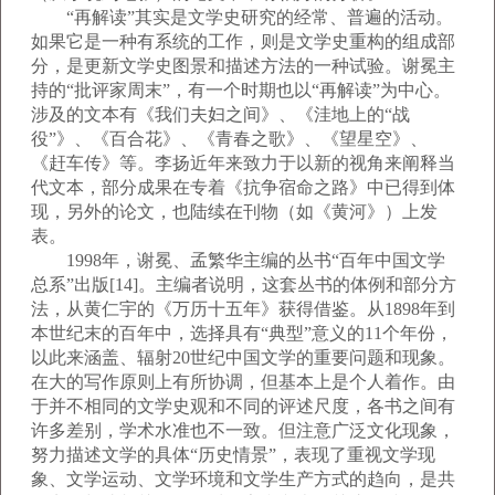
“再解读”其实是文学史研究的经常、普遍的活动。
如果它是一种有系统的工作，则是文学史重构的组成部
分，是更新文学史图景和描述方法的一种试验。谢冕主
持的“批评家周末”，有一个时期也以“再解读”为中心。
涉及的文本有《我们夫妇之间》、《洼地上的“战
役”》、《百合花》、《青春之歌》、《望星空》、
《赶车传》等。李扬近年来致力于以新的视角来阐释当
代文本，部分成果在专着《抗争宿命之路》中已得到体
现，另外的论文，也陆续在刊物（如《黄河》）上发
表。
1998年，谢冕、孟繁华主编的丛书“百年中国文学
总系”出版[14]。主编者说明，这套丛书的体例和部分方
法，从黄仁宇的《万历十五年》获得借鉴。从1898年到
本世纪末的百年中，选择具有“典型”意义的11个年份，
以此来涵盖、辐射20世纪中国文学的重要问题和现象。
在大的写作原则上有所协调，但基本上是个人着作。由
于并不相同的文学史观和不同的评述尺度，各书之间有
许多差别，学术水准也不一致。但注意广泛文化现象，
努力描述文学的具体“历史情景”，表现了重视文学现
象、文学运动、文学环境和文学生产方式的趋向，是共