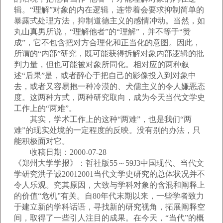
辑。“理解”对象的内在逻辑，连带着会要求抑制简单的
暴露式处理方法，抑制道德主义的感情冲动。当然，如
丸山真男所说，“理解他者”的“理解”，并不等于“赞
成”，它不包含把对方合理化和正当化的意图。因此，
所谓的“内部”研究，既可能获得拆解对象内部逻辑的批
判力量，但也可能被对象所同化。相对应的两种叙
述“后果”是，或者醉心于把自己的影像投入到对象中
去，或者又容易抱一种冷漠的、犬儒主义的令人嫌恶态
度。这两种方式，两种研究取向，成为今天当代文学史
工作上的“两难”。
其实，学术工作上的这种“两难”，也是我们“两
难”的现实处境的一定程度的反映。没有别的办法，只
能积极面对它。
收稿日期：2000-07-28
《郑州大学学报》：哲社版55～59J3中国现代、当代文
学研究洪子诚20012001当代文学史研究的总体状况并不
令人乐观。究其原因，大致与学科对象的含混和阐释上
的价值“危机”有关。自80年代末期以来，一些学者致力
于建立新的学科话语，寻找新的研究视角，拓展阐释空
间，取得了一些引人注目的成果。在今天，“当代”的概