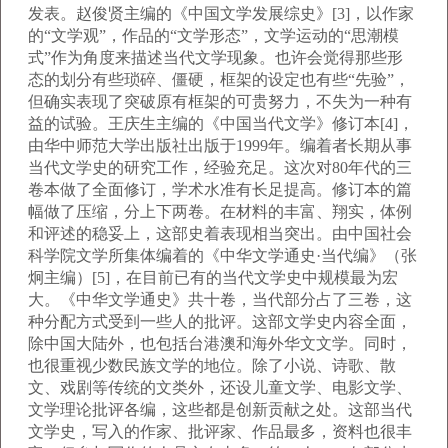
发表。赵俊贤主编的《中国文学发展综史》[3]，以作家
的“文学观”，作品的“文学形态”，文学运动的“思潮模
式”作为角度来描述当代文学现象。也许会觉得那些形
态的划分有些琐碎、僵硬，框架的设定也有些“先验”，
但确实表现了突破原有框架的可贵努力，不失为一种有
益的试验。王庆生主编的《中国当代文学》修订本[4]，
由华中师范大学出版社出版于1999年。编着者长期从事
当代文学史的研究工作，经验充足。这次对80年代的三
卷本做了全面修订，学术水准有长足提高。修订本的篇
幅做了压缩，分上下两卷。在材料的丰富、翔实，体例
和评述的稳妥上，这部史着表现相当突出。由中国社会
科学院文学所集体编着的《中华文学通史·当代编》（张
炯主编）[5]，在目前已有的当代文学史中规模最为宏
大。《中华文学通史》共十卷，当代部分占了三卷，这
种分配方式受到一些人的批评。这部文学史内容全面，
除中国大陆外，也包括台港澳和海外华文文学。同时，
也很重视少数民族文学的地位。除了小说、诗歌、散
文、戏剧等传统的文类外，还设儿童文学、电影文学、
文学理论批评各编，这些都是创新贡献之处。这部当代
文学史，写入的作家、批评家、作品最多，资料也很丰