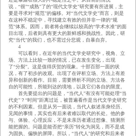
说，“很”“成熟”了的“现代文学史”研究要有所进展，主
要是寻求对“规范”的偏移。对“当代文学史”而言，则是
在这种不稳定中，寻找建立有效的但并非一律的“规
范”体系。因而，前者将会继续以较高的“学术水准”的面
目出现，后者则具有更大的新鲜感和挑战性。因此，研
究“当代”的我们，也不需过分悲观，自暴自弃。
4
可以看到，在近年的当代文学史研究中，视角、立
场、方法上比较一致的情况，已在发生变化，出现
了“分裂”。这是值得庆贺的现象。十部百部一面的状
况，有了初步的改观。出现了在评析立场、方法上有差
异和创新的着作。目前，需要辨析不同的立场、方法各
自的可能性，所能到达的境地，以及它们各自的限度。
首先要提出的问题是，“当代人”有没有可能处理“当
代史”？“时间”距离过近，被普遍看作是当代文学史研究
的不利因素。但是从另一面说，当代人叙述亲身经历、
见闻的事情，其实也有后来者难以取代的长处。他的参
与、体验、心理反应，不是未亲历者通过想像、猜测所
能把握的。问题是能否把“亲历”转化为洞见，而不是成
为固执、偏狭的屏障。所以，“当代人”的研究和后来者