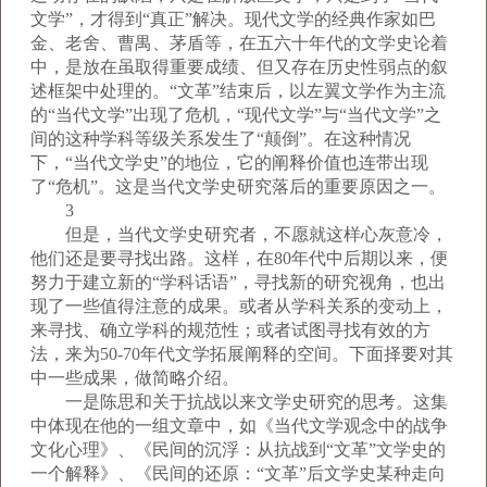
文学”，才得到“真正”解决。现代文学的经典作家如巴
金、老舍、曹禺、茅盾等，在五六十年代的文学史论着
中，是放在虽取得重要成绩、但又存在历史性弱点的叙
述框架中处理的。“文革”结束后，以左翼文学作为主流
的“当代文学”出现了危机，“现代文学”与“当代文学”之
间的这种学科等级关系发生了“颠倒”。在这种情况
下，“当代文学史”的地位，它的阐释价值也连带出现
了“危机”。这是当代文学史研究落后的重要原因之一。
3
但是，当代文学史研究者，不愿就这样心灰意冷，
他们还是要寻找出路。这样，在80年代中后期以来，便
努力于建立新的“学科话语”，寻找新的研究视角，也出
现了一些值得注意的成果。或者从学科关系的变动上，
来寻找、确立学科的规范性；或者试图寻找有效的方
法，来为50-70年代文学拓展阐释的空间。下面择要对其
中一些成果，做简略介绍。
一是陈思和关于抗战以来文学史研究的思考。这集
中体现在他的一组文章中，如《当代文学观念中的战争
文化心理》、《民间的沉浮：从抗战到“文革”文学史的
一个解释》、《民间的还原：“文革”后文学史某种走向