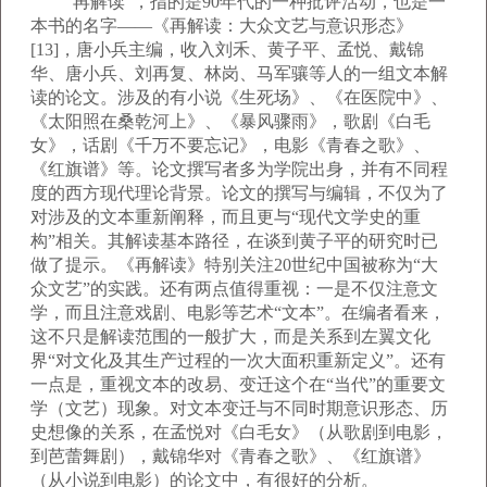
“再解读”，指的是90年代的一种批评活动，也是一
本书的名字——《再解读：大众文艺与意识形态》
[13]，唐小兵主编，收入刘禾、黄子平、孟悦、戴锦
华、唐小兵、刘再复、林岗、马军骧等人的一组文本解
读的论文。涉及的有小说《生死场》、《在医院中》、
《太阳照在桑乾河上》、《暴风骤雨》，歌剧《白毛
女》，话剧《千万不要忘记》，电影《青春之歌》、
《红旗谱》等。论文撰写者多为学院出身，并有不同程
度的西方现代理论背景。论文的撰写与编辑，不仅为了
对涉及的文本重新阐释，而且更与“现代文学史的重
构”相关。其解读基本路径，在谈到黄子平的研究时已
做了提示。《再解读》特别关注20世纪中国被称为“大
众文艺”的实践。还有两点值得重视：一是不仅注意文
学，而且注意戏剧、电影等艺术“文本”。在编者看来，
这不只是解读范围的一般扩大，而是关系到左翼文化
界“对文化及其生产过程的一次大面积重新定义”。还有
一点是，重视文本的改易、变迁这个在“当代”的重要文
学（文艺）现象。对文本变迁与不同时期意识形态、历
史想像的关系，在孟悦对《白毛女》（从歌剧到电影，
到芭蕾舞剧），戴锦华对《青春之歌》、《红旗谱》
（从小说到电影）的论文中，有很好的分析。