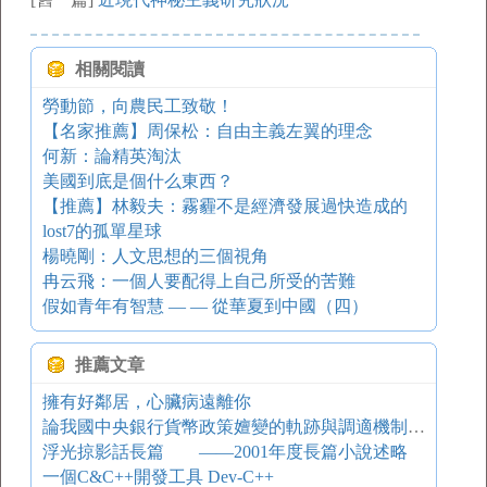
相關閱讀
勞動節，向農民工致敬！
【名家推薦】周保松：自由主義左翼的理念
何新：論精英淘汰
美國到底是個什么東西？
【推薦】林毅夫：霧霾不是經濟發展過快造成的
lost7的孤單星球
楊曉剛：人文思想的三個視角
冉云飛：一個人要配得上自己所受的苦難
假如青年有智慧 — — 從華夏到中國（四）
推薦文章
擁有好鄰居，心臟病遠離你
論我國中央銀行貨幣政策嬗變的軌跡與調適機制的轉換
浮光掠影話長篇 ——2001年度長篇小說述略
一個C&C++開發工具 Dev-C++