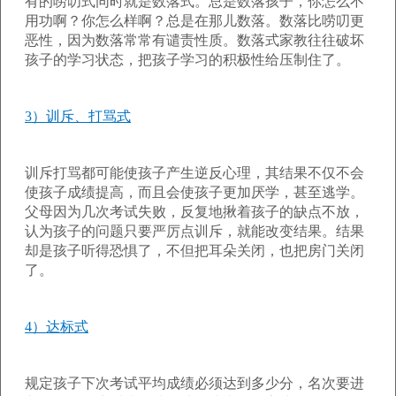
有的唠叨式同时就是数落式。总是数落孩子，你怎么不
用功啊？你怎么样啊？总是在那儿数落。数落比唠叨更
恶性，因为数落常常有谴责性质。数落式家教往往破坏
孩子的学习状态，把孩子学习的积极性给压制住了。
3）训斥、打骂式
训斥打骂都可能使孩子产生逆反心理，其结果不仅不会
使孩子成绩提高，而且会使孩子更加厌学，甚至逃学。
父母因为几次考试失败，反复地揪着孩子的缺点不放，
认为孩子的问题只要严厉点训斥，就能改变结果。结果
却是孩子听得恐惧了，不但把耳朵关闭，也把房门关闭
了。
4）达标式
规定孩子下次考试平均成绩必须达到多少分，名次要进