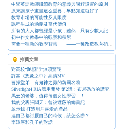
中學英語教師繼續教育的意義與課程設置的原則
原來讓孩子畫畫這么重要，早點知道就好了！
教育市場的可能性及其限度
課程生成的涵義及當代價值
所有的大人都曾經是小孩，雖然，只有少數人記得……
初中作文教學中的觀察和積累
需要一種新的教學智慧 ——一種改造教育碩士專業學位教育的教學理念
推薦文章
對高校“艷照門”無須驚詫
許嵩《想象之中》高清MV
曹操堂弟，有鬼神之勇的魏國名將
Silverlight4 RIA應用開發 第2講：布局碼放的講究
馬云的老婆，值得每個女性學習！！
我的父親張聞天：曾被遮蔽的總書記
啟示錄 打造用戶喜愛的產品
連自己都討厭自己的時候，該怎么辦？
李澤厚和孔子的對話