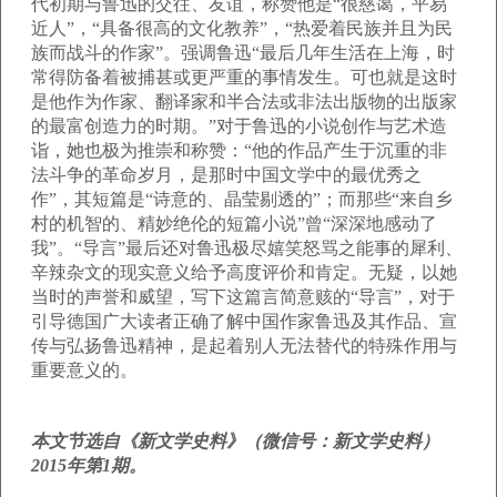
代初期与鲁迅的交往、友谊，称赞他是“很慈蔼，平易
近人”，“具备很高的文化教养”，“热爱着民族并且为民
族而战斗的作家”。强调鲁迅“最后几年生活在上海，时
常得防备着被捕甚或更严重的事情发生。可也就是这时
是他作为作家、翻译家和半合法或非法出版物的出版家
的最富创造力的时期。”对于鲁迅的小说创作与艺术造
诣，她也极为推崇和称赞：“他的作品产生于沉重的非
法斗争的革命岁月，是那时中国文学中的最优秀之
作”，其短篇是“诗意的、晶莹剔透的”；而那些“来自乡
村的机智的、精妙绝伦的短篇小说”曾“深深地感动了
我”。“导言”最后还对鲁迅极尽嬉笑怒骂之能事的犀利、
辛辣杂文的现实意义给予高度评价和肯定。无疑，以她
当时的声誉和威望，写下这篇言简意赅的“导言”，对于
引导德国广大读者正确了解中国作家鲁迅及其作品、宣
传与弘扬鲁迅精神，是起着别人无法替代的特殊作用与
重要意义的。
本文节选自《新文学史料》（微信号：新文学史料）
2015年第1期。