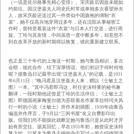
（一说是佐尔格事先精心安排）。宋庆龄后因故未能如
约前往。因汉堡嘉夫人同史氏时常或单独多次看望孙夫
人，故宋庆龄还送过其一件类似中国旗袍的绸制“衣
裳”，她不仅高兴地穿用过多年，还在沈阳从事秘密工
作时，曾特意着装这件“衣裳”与日本人打交道，进行周
旋。丁玲与其友情，中间虽曾一度中断多年，却意想不
到在改革开放的新时期得以恢复，彼此重新建立联系。
也正是三十年代的上海这一时期，她与鲁迅相识，多次
会晤，彼此合作，结下深厚情谊。他们初识于何时何地
呢？据鲁迅日记最早出现“汉堡嘉夫人”的记载，是1931
年6月11日：“晚冯君及汉堡嘉夫人来，赠以《士敏土之
图》一本。”其中冯君即冯达，时任史沫特莱的秘书兼
翻译，一段时期他还曾是丁玲的生活伴侣；《士敏土之
图》即德国画家梅斐尔德为苏联着名作家革拉特珂夫风
行一时的小说《士敏土》所作木刻插图，1930年由鲁迅
编选并作序言，于9月以“三闲书屋”名义自费影印出
版。但我们尚不能据此就断定她与鲁迅只是从此时才开
始有所交往。据其回忆，早在1931年初，她曾应史沫特
莱之约，以笔名为鲁迅主编的杂志写过一篇介绍德国进