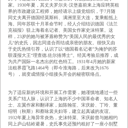
家。1930年夏，其丈夫罗尔夫·汉堡嘉前来上海应聘英租
界的市政建设工程师，她经请示上级党组织，于7月随
同丈夫离开德国经莫斯科、满洲里至大连，复乘船抵上
海。同年苏联十月革命节时，经人介绍结识德国《法兰
克福报》驻上海着名记者、美国女作家史沫特莱。这
样，23岁的她与被茅盾称赞为“美国人民的最优秀的女
儿“的史氏，因志同道合而结成亲密的朋友。很快又由
于史氏热情引荐，认识了以“德国着名记者”为掩护的苏
联谍报大王“理查德.佐尔挌博士”。经其考验后推荐，成
为共产国际一名杰出的红色特工。1931年4月她的新家
法租界霞飞路1464号（即今淮海路，后来改为1676
号），就变成情报小组接头开会的秘密联络点。
为了适应新的环境和开展工作需要，她谨慎地通过一些
关系广结人脉，认识了上海的不少中国革命者、知名人
士、左翼作家和翻译家，如陈翰笙、宋庆龄、丁玲、董
绍明（秋斯）和蔡咏裳夫妇等，建立起真诚的友谊。
1932年夏上海异常炎热，史沫特菜、宋庆龄曾与她相约
同上庐山牯岭避暑，史氏事先还预约租好了一座小别墅