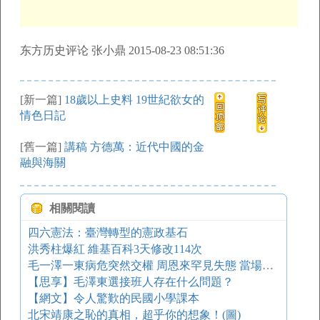
东方历史评论 张小鼎 2015-08-23 08:51:36
[新一篇]
18歲以上史料 19世紀欲女的
情色日記
[舊一篇]
講稿 方德萬：近代中國的金
融與海關
相關閱讀
四六憲法：臺灣轉型的憲政基石
洪秀柱爆紅 維基百科3天修改114次
毛一澤一東病危突然交權 周恩來罕見失態 當場大小便失禁（圖）
【思享】毛澤東選接班人存在什么問題？
【網文】令人驚歎的民國小學課本
北宋靖康之恥的真相，超乎你的想象！(圖)