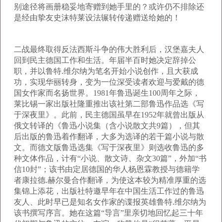
别途径将画册稳妥地寄赠到她手里的？或许仍不排除还
是经由挚友史沫特莱设法辗转传递赠送给她的！
二战最终取得反法西斯斗争的伟大胜利后，汉堡嘉夫人
回到民主德国工作和生活。年届半百时她决定辞掉公
职，并以鲁特.维尔纳为笔名开始小说创作，且大获成
功，实现华丽转身，变为一位深受读者欢迎与爱戴的德
国女作家而名扬世界。1981年鲁迅诞生100周年之际，
莱比锡一家出版社隆重推出该社第二部鲁迅作品选《写
于深夜里》。此前，民主德国虽早在1952年就曾出版从
俄文转译的《鲁迅小说集（含小说散文共9篇），但其
后出版的鲁迅着作翻译，大多为选译的若干篇小说与散
文。而德文版鲁迅选集《写于深夜里》则选收鲁迅的多
种文体作品，计有“小说、散文诗、杂文30篇”，外加“书
信10封”；该书由定居德国的华人杨恩霖教授与德籍学
者康拉德.赫尔曼合作翻译，为使这本较为精准厚重的选
集锦上添花，出版社特邀早年在中国生活工作过的鲁迅
友人、此时早已是知名女作家的谍报英雄鲁特.维尔纳为
该书撰写序言。她在这篇“导言”里亲切地回忆起三十年