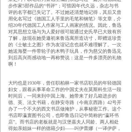
步作家5部作品的“书评”；可惜因年代久远，杂志与书
评的名字都已失记了。不过她还清楚地记得，其后又曾
用化名写过《德国工人手里的毛笔和钢笔》等文章，介
绍20年代德国工人作家与工人画家的情况。因此，鲁迅
对其思想立场与为人爱好很可能通过史氏早已大致有所
了解，故现在她受邀初来鲁迅寓所造访寸，即赠送珍贵
的《士敏土之图》作为友谊记念也就不难理解了。一次
她送海婴一件带轮子的木鸭子玩具，作为慈父的鲁迅见
到后高兴而感动地一再称赞说：这是一件多漂亮的礼物
啊！
大约也是1930年，曾任职柏林一家书店职员的年轻德国
妇女，跟着从事革命工作的中国丈夫在莫斯科生活一段
时间后，一同来到中国上海。她带来了好几箱进步的
德、英、法文书籍，在静安寺路（今南京西路）42号开
办了一个不大的西文书店做掩护，从事秘密工作。这个
书店即瀛寰图书公司，也即鲁迅日记中简称的“瀛环书
店”。而书店的老板就是与汉堡嘉夫人同龄、两人相处
得如亲姐妹一样的德籍少妇——叫伊蕾娜（一译伊萨，