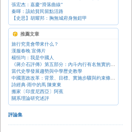
張宏杰：嘉慶“滑落曲線”
秦暉：該給貧民留點活路
【史思】胡耀邦：胸無城府身無鎧甲
推薦文章
旅行究竟會帶來什么？
漢服春晚 宣傳片
楊恒均：我是中國人
《蔣介石評傳》第五部分：內斗內行有名無實的統一
當代史學發展趨勢與中學歷史教學
中國憲政改革：背景、目標、實施步驟與約束條件——中國憲政改革可行性研究報告（二）
詩經典·雨中的馬 陳東東
搬家〔印度尼西亞〕阿蕉
關系理論研究述評
評論集