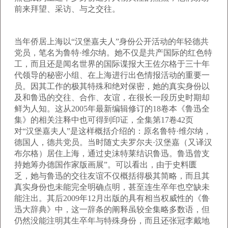
前来拜望、采访、与之交往。
当年侨居上海以“汉堡嘉夫人”身份公开活动的年轻德共
党员，笔名为鲁特·维尔纳。她不仅是共产国际的红色特
工，而且还是闻名世界的国际谍报大王佐尔格于三十年
代领导的秘密小组、在上海进行出色情报活动的重要一
员。因其工作的极其特殊和绝对保密，她的真实身份以
及和鲁迅的交往、合作、友谊，在很长一段历史时期却
鲜为人知。这从2005年最新编辑修订的18卷本《鲁迅全
集》的相关注释中也可得到印证，全集第17卷42页
对“汉堡嘉夫人”是这样概括介绍的：原名鲁特·维尔纳，
德国人，德共党员。当时随丈夫罗尔夫·汉堡嘉（又译汉
布尔格）居住上海，通过史沫特莱结识鲁迅。鲁迅曾支
持她筹办德国作家版画展”。可以看出，由于史料匮
乏，她与鲁迅的交往友谊不仅概括得极其简略，而且其
真实身份也未能完全明确点明，甚至连生卒年也空缺未
能注出。其后2009年12月出版的具有相当权威性的《鲁
迅大辞典》中，这一辞条的阐释虽较全集略多数语，但
仍然没能注明其生卒年与特殊身份，而且还张冠李戴地