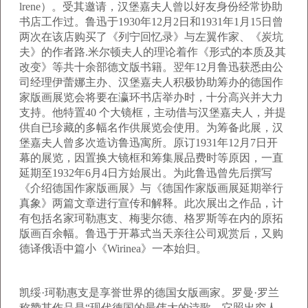
lrene）。受其邀请，汉堡嘉夫人曾以好友身份经常协助
书店工作过。鲁迅于1930年12月2日和1931年1月15日曾
两次在该店购买了《列宁回忆录》与左翼作家、《炭坑
夫》的作者路.米尔顿夫人的理论着作《形式的本质及其
改变》等共十余部德文版书籍。翌年12月鲁迅获悉由公
司经理伊蕾娜主办、汉堡嘉夫人积极协助筹办的德国作
家版画展览会将要在瀛环书店举办时，十分高兴并大力
支持。他特置40 个大镜框，主动借与汉堡嘉夫人，并提
供自已珍藏的多幅名作供展览会使用。为筹备此展，汉
堡嘉夫人曾多次造访鲁迅寓所。原订1931年12月7日开
幕的展览，因置换大镜框和筹集展品费时等原因，一直
延期至1932年6月4日方始展出。为此鲁迅曾先后撰写
《介绍德国作家版画展》与《德国作家版画展延期举行
真象》两篇文章进行宣传和解释。此次展出之作品，计
有包括名家珂勒惠支、梅斐尔德、格罗斯等在内的原拓
版画百余幅。鲁迅于开幕式当天亲往公司观赏后，又购
德译俄语中篇小《Wirinea》一本始归。
凯绥·珂勒惠支是享誉世界的德国女版画家。罗曼·罗兰
称赞其作品是“现代德国的最伟大的诗歌，它照出穷人