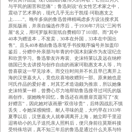
与平民的困苦和悲痛”；鲁迅则说“在女性艺术家之中，
震动了艺术界的，现代几乎无出于凯绥·珂勒惠支之
上……”。晚年多病的鲁迅曾殚精竭虑多方设法搜求其
原拓版画，并亲自编选作序后，于1936年7月以“三闲书
屋”名义，用珂罗版和宣纸自费精印了103部。而“其中
40本为赠送本，不发卖，30本在外国，33本在中国出
售”。且头40本都由鲁迅亲笔手书按顺序编号并加盖印
鉴后，分赠中外亲朋与年青的中国木刻家作为友谊纪念
和欣赏学习。鲁迅挚友许寿裳、史沫特莱以及远在纳粹
德国已失去讲授与创作自由的画家珂勒惠支本人等，均
曾喜获这一罕见珍本。而交往时间并不长且早已离开上
海的汉堡嘉夫人，竟也欣喜地收赠到一部。原来她也是
珂氏作品的爱好者，对其艺术造诣颇为推祟，所以她像
史沫特莱一样，曾费心尽力地帮助鲁迅搜寻过珂氏的版
画创作。据她晚年回忆，鲁迅还在画册扉页题写了“友
好赠言”，因此她对该画册“双倍珍贵”，后终因战乱不慎
丢失，令她深感惋惜。耐人寻味的是，大约早在1933年
夏季以后，汉堡嘉夫人就奉调离开上海，她立即千里迢
迢将幼小的儿子送托亲人照料后，便只身前往莫斯科接
受特殊培训，真不知三年后的鲁迅是通过什么关系与特