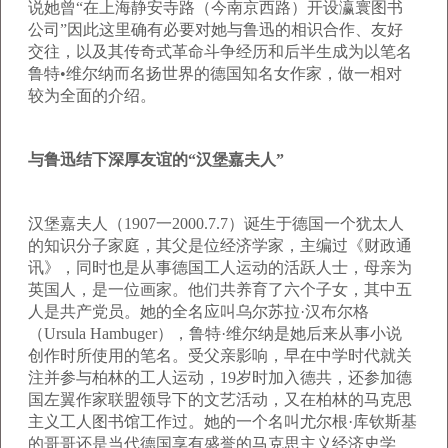
说她曾“在上海静安寺路（今南京西路）开设瀛寰图书
公司”因此这里确有必要对她与鲁迅的相识合作、友好
交往，以及其传奇式革命斗争经历和后半生成为以笔名
鲁特•维尔纳而名扬世界的德国知名女作家，做一相对
较为全面的介绍。
与鲁迅结下深厚友谊的“汉堡嘉夫人”
汉堡嘉夫人（1907一2000.7.7）诞生于德国一个犹太人
的知识分子家庭，其父是位经济学家，主编过《财政通
讯》，同时也是从事德国工人运动的活跃人士，母亲为
英国人，是一位画家。他们共养育了六个子女，其中五
人是共产党员。她的全名应叫乌尔苏拉·汉布尔格
（Ursula Hambuger），鲁特·维尔纳是她后来从事小说
创作时所使用的笔名。受父亲影响，早在中学时代就关
注并参与柏林的工人运动，19岁时加入德共，还参加德
国左翼作家联盟领导下的文艺活动，又在柏林的马克思
主义工人图书馆工作过。她的一个名叫尤尔根·库钦斯基
的哥哥还是当代德国享有盛誉的马克思主义经济史学