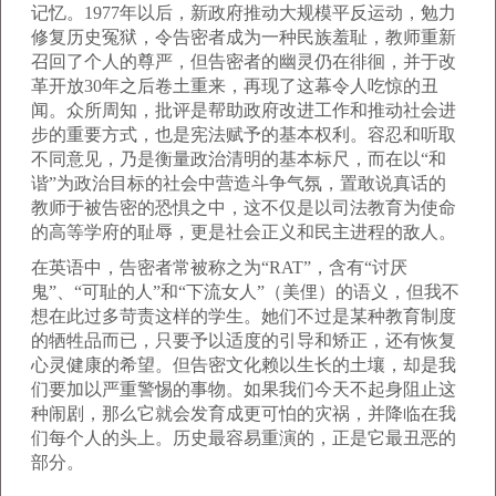
记忆。1977年以后，新政府推动大规模平反运动，勉力
修复历史冤狱，令告密者成为一种民族羞耻，教师重新
召回了个人的尊严，但告密者的幽灵仍在徘徊，并于改
革开放30年之后卷土重来，再现了这幕令人吃惊的丑
闻。众所周知，批评是帮助政府改进工作和推动社会进
步的重要方式，也是宪法赋予的基本权利。容忍和听取
不同意见，乃是衡量政治清明的基本标尺，而在以“和
谐”为政治目标的社会中营造斗争气氛，置敢说真话的
教师于被告密的恐惧之中，这不仅是以司法教育为使命
的高等学府的耻辱，更是社会正义和民主进程的敌人。
在英语中，告密者常被称之为“RAT”，含有“讨厌
鬼”、“可耻的人”和“下流女人”（美俚）的语义，但我不
想在此过多苛责这样的学生。她们不过是某种教育制度
的牺牲品而已，只要予以适度的引导和矫正，还有恢复
心灵健康的希望。但告密文化赖以生长的土壤，却是我
们要加以严重警惕的事物。如果我们今天不起身阻止这
种闹剧，那么它就会发育成更可怕的灾祸，并降临在我
们每个人的头上。历史最容易重演的，正是它最丑恶的
部分。