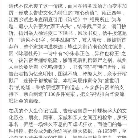
清代不仅承袭了这一传统，而且在特务政治方面变本加
厉，形成以告密文化为特征的“核心价值”。雍正四年，
江西乡试主考查嗣庭引用《诗经》中“维民所止”为考
题，遭小人告密为“雍正去头”，结果戮尸枭众，满门抄
斩。扬州举人徐述夔日下晒书，风吹书页，信手援笔题
诗：“清风不识字，何事乱翻书”，被人告密，遂被斩首
弃市，整个家族均遭株连；毕生为御诗润色的沈德潜，
因《咏黑牡丹》一诗中有“夺朱非正色，异种也称王”之
句，被告密者捅给乾隆，惨遭死后剖棺戮尸之祸。杭州
人卓长龄所着《忆鸣诗集》，书名“鸣”与“明”谐音，被
告密者指为忆念明朝，图谋不轨，乾隆大怒，亲令开棺
戮尸，连孙子都被斩首。本朝马屁作家夸为“盛世明
君”的乾隆，秉承康熙雍正的遗志，在众多告密者的支
持下，亲自制造了130多件冤案，把文字狱推向华夏流
氓社会的巅峰。
在我的个人生命记忆里，告密者曾是一种规模盛大的文
化形态，朋友、同事、亲戚和亲人之间互相检举，罗织
罪名，俨然一场经久不息的互虐式狂欢，而他们的每一
种指控，都会成为政治迫害的重大依据。在1958年，至
少有30万敢于批评的中国人，被告密者检举揭发，在阶