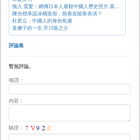
慎入 震驚：網傳日本人屠殺中國人歷史照片 真相正相反 多圖
陳光標承認冰桶造假，慈善豈能靠表演？
杜君立：中國人的身份焦慮
某傻子的一生 芥川龍之介
評論集
暫無評論。
稱謂：
内容：
驗證：