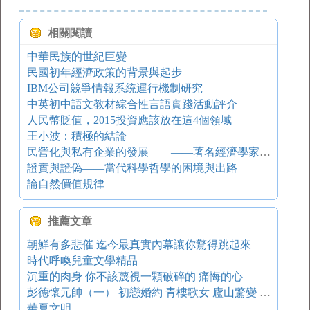
相關閱讀
中華民族的世紀巨變
民國初年經濟政策的背景與起步
IBM公司競爭情報系統運行機制研究
中英初中語文教材綜合性言語實踐活動評介
人民幣貶值，2015投資應該放在這4個領域
王小波：積極的結論
民營化與私有企業的發展 ——著名經濟學家吳家駿訪談錄
證實與證偽——當代科學哲學的困境與出路
論自然價值規律
推薦文章
朝鮮有多悲催 迄今最真實內幕讓你驚得跳起來
時代呼喚兒童文學精品
沉重的肉身 你不該蔑視一顆破碎的 痛悔的心
彭德懷元帥（一） 初戀婚約 青樓歌女 廬山驚變 坎坷一生
華夏文明