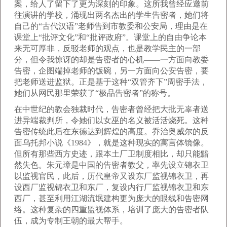
案，给人了留下了更为深刻的印象。这所我曾经应邀前
往演讲的学校，涌现出两名杰出的学生告密者，她们将
自己的“古代汉语”老师告到市教委和公安局，理由是在
课堂上“批评文化”和“批评政府”。课堂上的自由争论本
来无可厚非，反驳老师的观点，也是教学民主的一部
分，但令我惊讶的却是告密者的心机——一方面向教委
告密，企图端掉老师的饭碗，另一方面向公安告密，要
把老师送进监狱。正是基于这种“双管齐下”周密手法，
她们从网民那里荣获了“极品告密者”的称号。
在中世纪的教会独裁时代，告密者曾经把大批无辜者送
进异端裁判所，令她们以女巫的名义被活活烧死。这种
告密传统此后在东德达到辉煌的高度。乔治奥威尔的反
面乌托邦小说《1984》，就是这种现实的寓言体镜像。
但所有那些西方史迹，跟本土厂卫制度相比，却只能黯
然失色。朱元璋是中国的告密者教父，率先设立锦衣卫
以监视官民，此后，历代皇帝又设东厂监视锦衣卫，再
设西厂监视锦衣卫和东厂，复设内行厂监视锦衣卫和东
西厂，甚至利用江湖流氓建构更为庞大的眼线和告密网
络。这种复杂的四重监视体系，培训了庞大的告密者队
伍，成为专制王朝的最大帮手。