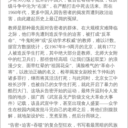
级斗争中沦为“右派”，在严酷打击中死去活来。而在
1960年代，更多中国人因告密者的揭发而遭到政治迫
害，由此建起历史上最辽阔的冤狱。
教师是那种最先面对告密者的群体。在大规模灾难降临
之际，他们率先遭到造反学生的迫害，被打成“反革
命”、“牛鬼蛇神”或“反动学术权威”的教师，难以计数。
据官方数据统计，仅1967年8~9两月的北京，就有1772
人被造反学生打死，其中绝大部分是教师。北师大女附
中的红卫兵们，那些曾经高唱《让我们荡起双桨》的浪
漫少女、面带红晕的“祖国花朵”、满脸稚气的“革命小
将”，以政治正确的名义，检举揭发女副校长卞仲耘的
诸多罪行，继而将其活活打死；与此同时，北京女三中
校长沙萍，也被自己的女学生打死，就此开启了暴力的
酷烈大门。这场从告密开始的运动，最终升温到令人发
指的地步，据广西《武宣县无产阶级文化大革命大事
件》记载，该县武宣中学，甚至出现食人盛宴——众学
生在校园内揭发批斗完自己的老师之后，将他们剖腹肢
解，就地架设炉灶，烹煮至熟，然后分而啖之。
“告密+迫害+吞噬”的复合型狂欢，书写着最黑暗的民族