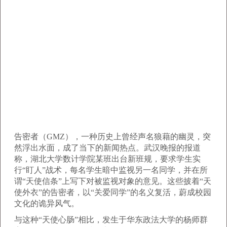
告密者（GMZ），一种历史上曾经声名狼藉的幽灵，突
然浮出水面，成了当下的新闻热点。武汉晚报的报道
称，湖北大学数计学院某班出台新班规，要求学生实
行“盯人”战术，每名学生暗中监视另一名同学，并在所
谓“天使信条”上写下对被监视对象的意见。这些披着“天
使外衣”的告密者，以“关爱同学”的名义复活，蔚成校园
文化的诡异风气。
与这种“天使心肠”相比，发生于华东政法大学的杨师群