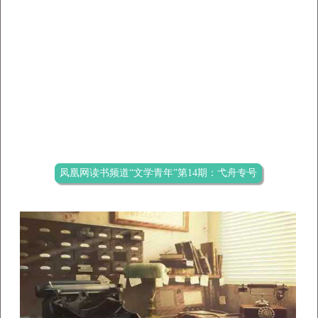
凤凰网读书频道“文学青年”第14期：弋舟专号