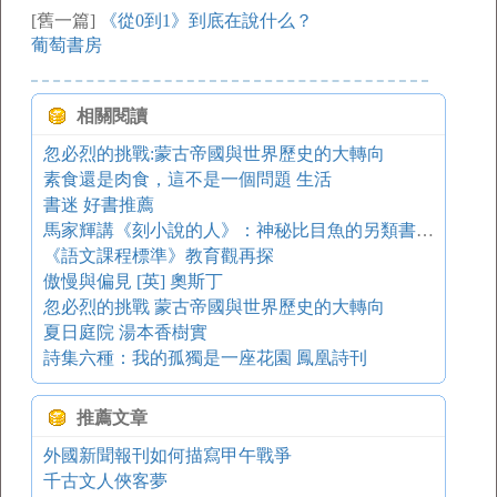
[舊一篇]
《從0到1》到底在說什么？
葡萄書房
相關閱讀
忽必烈的挑戰:蒙古帝國與世界歷史的大轉向
素食還是肉食，這不是一個問題 生活
書迷 好書推薦
馬家輝講《刻小說的人》：神秘比目魚的另類書評 開卷八分鐘
《語文課程標準》教育觀再探
傲慢與偏見 [英] 奧斯丁
忽必烈的挑戰 蒙古帝國與世界歷史的大轉向
夏日庭院 湯本香樹實
詩集六種：我的孤獨是一座花園 鳳凰詩刊
推薦文章
外國新聞報刊如何描寫甲午戰爭
千古文人俠客夢