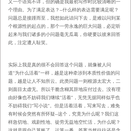
又一个语焉不详，但的确是我最初写作时比较清晰的一
个理由。为了满足表达？--什么样的表达需要满足呢？
问题总是接踵而至，我想如此诘问下去，是难以问到某
个根源性的起点的，那个一劳永逸的巨大问题，必定听
起来与我们诸多的小问题毫无瓜葛，你硬要以彼来回答
此，注定遭人耻笑。
实际上我是真的很不会回答这个问题，就像被人问
道"为什么活着"一样，越是这种牵涉到本质性价值的问
题，越是让人不知所云。此类问题一则根源太宏大，二
则面目太虚无。所以干脆含糊其辞地应付过去。没有理
由好像也不妨碍我们继续"活着"，无凭无据同样似乎也
不妨碍我们"写小说"。但是活着活着，写来写去，难免
有时候会突然有所怀疑--这个，究竟为什么呢？我们这
样急切地、戏剧性地、徒劳无益地空忙活，为什么呢？
这就是跟自己算账了，运算一番，答案当然往往还是含