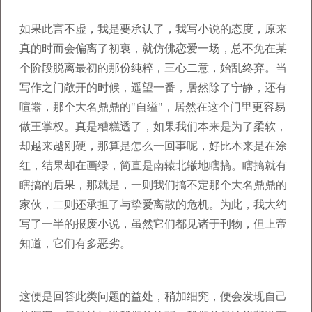
如果此言不虚，我是要承认了，我写小说的态度，原来
真的时而会偏离了初衷，就仿佛恋爱一场，总不免在某
个阶段脱离最初的那份纯粹，三心二意，始乱终弃。当
写作之门敞开的时候，遥望一番，居然除了宁静，还有
喧嚣，那个大名鼎鼎的"自缢"，居然在这个门里更容易
做王掌权。真是糟糕透了，如果我们本来是为了柔软，
却越来越刚硬，那算是怎么一回事呢，好比本来是在涂
红，结果却在画绿，简直是南辕北辙地瞎搞。瞎搞就有
瞎搞的后果，那就是，一则我们搞不定那个大名鼎鼎的
家伙，二则还承担了与挚爱离散的危机。为此，我大约
写了一半的报废小说，虽然它们都见诸于刊物，但上帝
知道，它们有多恶劣。
这便是回答此类问题的益处，稍加细究，便会发现自己