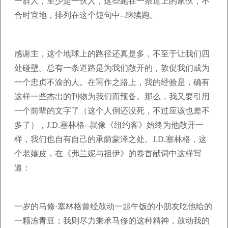
一群人，至少是一伙人，这些跑在一条道上的家伙，不
合时宜地，排列在这个短句中--继续跑。
感谢主，这个地球上的路径还真是多，不至于让我们四
处碰壁。总有一条道路是为我们敞开的，敦促我们成为
一个忠贞不渝的人。在写作之路上，我的经验是，确有
这样一些杰出的刊物为我们而预备。那么，我又要引用
一个前辈的文字了（这个人倒还没死，不过应该也差不
多了），J.D.塞林格--就像《纽约客》始终为他敞开一
样，我们也自有自己的承荫蒙泽之处。J.D.塞林格，这
个老嬉皮，在《弗兰妮与祖伊》的卷首献词中这样写
道：
一岁的马修·塞林格曾经鼓动一起午饭的小朋友吃他给的
一颗冻青豆；我则尽力秉承马修的这种精神，鼓动我的