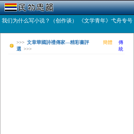
我们为什么写小说？（创作谈） 《文学青年》弋舟专号
>>>
文章華國詩禮傳家—精彩書評
簡體
傳
選
>>>
統