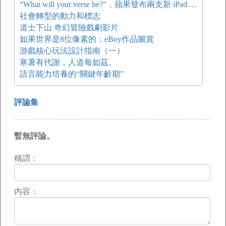
“What will your verse be?”，蘋果發布兩支新 iPad Air 廣告
社會轉型的動力和標志
道士下山 奇幻冒險戲劇影片
如果世界是8位像素的：eBoy作品圖賞
游戲核心玩法設計指南（一）
寒暑有代謝，人道每如茲。
語言能力培養的“關鍵年齡期”
評論集
暫無評論。
稱謂：
内容：