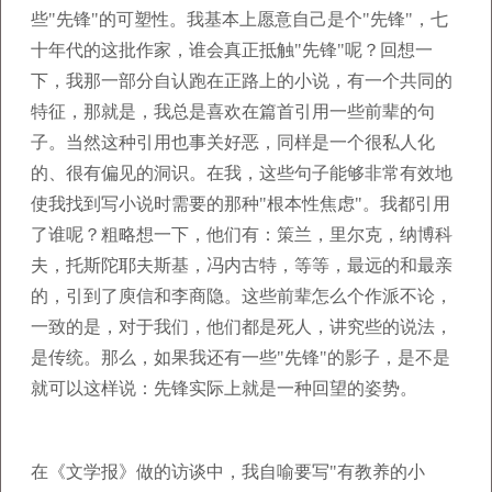
些"先锋"的可塑性。我基本上愿意自己是个"先锋"，七
十年代的这批作家，谁会真正抵触"先锋"呢？回想一
下，我那一部分自认跑在正路上的小说，有一个共同的
特征，那就是，我总是喜欢在篇首引用一些前辈的句
子。当然这种引用也事关好恶，同样是一个很私人化
的、很有偏见的洞识。在我，这些句子能够非常有效地
使我找到写小说时需要的那种"根本性焦虑"。我都引用
了谁呢？粗略想一下，他们有：策兰，里尔克，纳博科
夫，托斯陀耶夫斯基，冯内古特，等等，最远的和最亲
的，引到了庾信和李商隐。这些前辈怎么个作派不论，
一致的是，对于我们，他们都是死人，讲究些的说法，
是传统。那么，如果我还有一些"先锋"的影子，是不是
就可以这样说：先锋实际上就是一种回望的姿势。
在《文学报》做的访谈中，我自喻要写"有教养的小