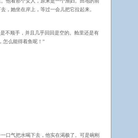
里。他看那个女人，原来是一个渔妇。田地的前
下去，她坐在岸上，等过一会儿把它拉起来。
象是不顺手，并且几乎回回是空的。舱里还是有
，怎么能得着鱼呢！”
子一口气把水喝下去，他实在渴极了。可是碗刚