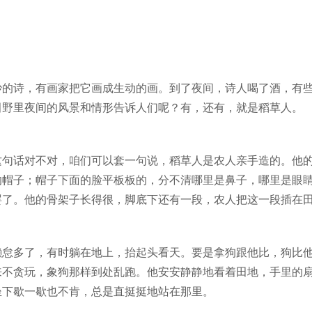
妙的诗，有画家把它画成生动的画。到了夜间，诗人喝了酒，有
田野里夜间的风景和情形告诉人们呢？有，还有，就是稻草人。
这句话对不对，咱们可以套一句说，稻草人是农人亲手造的。他
的帽子；帽子下面的脸平板板的，分不清哪里是鼻子，哪里是眼
罢了。他的骨架子长得很，脚底下还有一段，农人把这一段插在
懒怠多了，有时躺在地上，抬起头看天。要是拿狗跟他比，狗比
来不贪玩，象狗那样到处乱跑。他安安静静地看着田地，手里的
坐下歇一歇也不肯，总是直挺挺地站在那里。