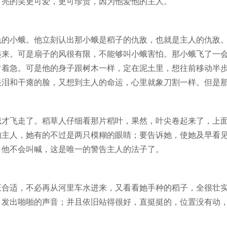
月亮的笑更可爱，更可珍贵，因为他爱他的主人。
色的小蛾。他立刻认出那小蛾是稻子的仇敌，也就是主人的仇敌
起来。可是扇子的风很有限，不能够叫小蛾害怕。那小蛾飞了一
常着急。可是他的身子跟树木一样，定在泥土里，想往前移动半
眼泪和干瘪的脸，又想到主人的命运，心里就象刀割一样。但是
蛾才飞走了。稻草人仔细看那片稻叶，果然，叶尖卷起来了，上
的主人，她有的不过是两只模糊的眼睛；要告诉她，使她及早看
。他不会叫喊，这是唯一的警告主人的法子了。
正合适，不必再从河里车水进来，又看看她手种的稻子，全很壮
，发出啪啪的声音；并且依旧站得很好，直挺挺的，位置没有动