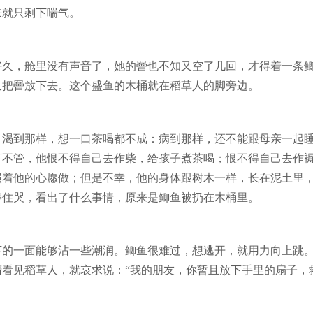
来就只剩下喘气。
好久，舱里没有声音了，她的罾也不知又空了几回，才得着一条
又把罾放下去。这个盛鱼的木桶就在稻草人的脚旁边。
，渴到那样，想一口茶喝都不成：病到那样，还不能跟母亲一起
下不管，他恨不得自己去作柴，给孩子煮茶喝；恨不得自己去作
照着他的心愿做；但是不幸，他的身体跟树木一样，长在泥土里
停住哭，看出了什么事情，原来是鲫鱼被扔在木桶里。
下的一面能够沾一些潮润。鲫鱼很难过，想逃开，就用力向上跳
睛看见稻草人，就哀求说：“我的朋友，你暂且放下手里的扇子，