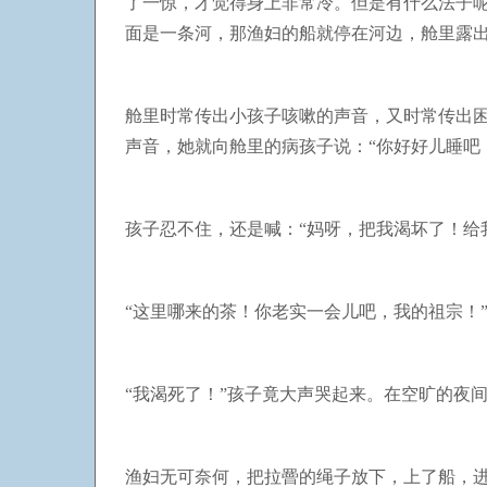
了一惊，才觉得身上非常冷。但是有什么法子
面是一条河，那渔妇的船就停在河边，舱里露
舱里时常传出小孩子咳嗽的声音，又时常传出困
声音，她就向舱里的病孩子说：“你好好儿睡吧
孩子忍不住，还是喊：“妈呀，把我渴坏了！给
“这里哪来的茶！你老实一会儿吧，我的祖宗！
“我渴死了！”孩子竟大声哭起来。在空旷的夜
渔妇无可奈何，把拉罾的绳子放下，上了船，