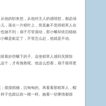
。从他的职务想，从他对主人的感情想，都必须
会儿，落在一片稻叶上，简直象不觉得稻草人在
步也做不到：扇子尽管扇动，那小蛾却依旧稳稳
那小蛾是歇定了，不管怎么赶，他就是不动。
面留着好些蛾下的子。这使稻草人感到无限惊
见这个，才有挽救呢。他这么想着，扇子摇得更
实；摸摸稻穗，沉甸甸的。再看看那稻草人，帽
，样子也跟以前一模一样。她看一切事情都很