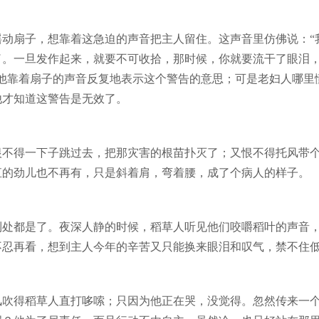
摇动扇子，想靠着这急迫的声音把主人留住。这声音里仿佛说：“
了。一旦发作起来，就要不可收拾，那时候，你就要流干了眼泪
”他靠着扇子的声音反复地表示这个警告的意思；可是老妇人哪里
他才知道这警告是无效了。
恨不得一下子跳过去，把那灾害的根苗扑灭了；又恨不得托风带
直的劲儿也不再有，只是斜着肩，弯着腰，成了个病人的样子。
到处都是了。夜深人静的时候，稻草人听见他们咬嚼稻叶的声音
不忍再看，想到主人今年的辛苦又只能换来眼泪和叹气，禁不住
吹得稻草人直打哆嗦；只因为他正在哭，没觉得。忽然传来一个