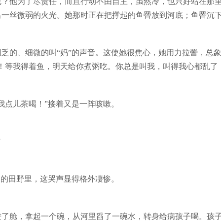
呢？他为了尽责任，而且行动不由自主，虽然冷，也只好站在那
出一丝微弱的火光。她那时正在把撑起的鱼罾放到河底；鱼罾沉
乏的、细微的叫“妈”的声音。这使她很焦心，她用力拉罾，总
！等我得着鱼，明天给你煮粥吃。你总是叫我，叫得我心都乱了
我点儿茶喝！”接着又是一阵咳嗽。
”
间的田野里，这哭声显得格外凄惨。
进了舱，拿起一个碗，从河里舀了一碗水，转身给病孩子喝。孩