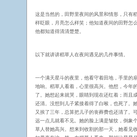
这是当然的，田野里夜间的风景和情形，只有
样眨眼，月亮怎么样笑；他知道夜间的田野怎
他都知道得清清楚楚。
以下就讲讲稻草人在夜间遇见的几件事情。
一个满天星斗的夜里，他看守着田地，手里的
地响。稻草人看着，心里很高兴。他想，今年
了。她想起来就哭，眼睛到现在还红着；而且
还清。没想到儿子紧接着得了白喉，也死了。
又挨了三年，总算把儿子的丧葬费也还清了。
远一点儿就看不见。她的脸上满是皱纹，倒象
草人替她高兴。想来到收割的那一天，她看见