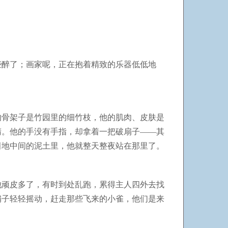
些醉了；画家呢，正在抱着精致的乐器低低地
的骨架子是竹园里的细竹枝，他的肌肉、皮肤是
睛。他的手没有手指，却拿着一把破扇子——其
田地中间的泥土里，他就整天整夜站在那里了。
他顽皮多了，有时到处乱跑，累得主人四外去找
扇子轻轻摇动，赶走那些飞来的小雀，他们是来