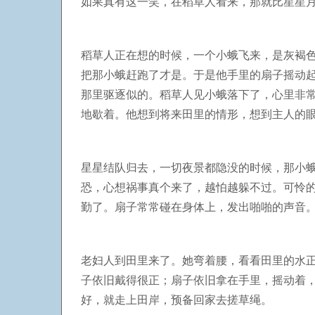
如果真有这一笑，在稻草人看来，那就比星星
稻草人正在想的时候，一个小蛾飞来，是灰褐
把那小蛾赶跑了才是。于是他手里的扇子摇动
那里驱逐似的。稻草人见小蛾落下了，心里非
地歇着。他想到将来田里的情形，想到主人的
星星结队归去，一切夜景都隐没的时候，那小
恐，心想祸事真个来了，越怕越躲不过。可怜
勤了。扇子常常碰在身体上，发出啪啪的声音
老妇人到田里来了。她弯着腰，看看田里的水
子依旧戴得很正；扇子依旧拿在手里，摇动着
好，就走上田岸，预备回家去搓草绳。