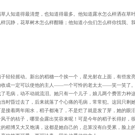
稻草人知道得最清楚，也知道得最多。他知道露水怎么样洒在草
么样沉静，花草树木怎么样酣睡；他知道小虫们怎么样你找我、
扇子轻轻摇动。新出的稻穗一个挨一个，星光射在上面，有些发
的收成一定可以使他的主人——一个可怜的老太太——笑一笑了
成了毛病，动不动就流泪。她只有一个儿子，娘儿两个费苦力种
她当时昏过去了，后来就落了个心痛的毛病，常常犯。这回只剩
可是接着两年闹水，稻子都淹了，不是烂了就是发了芽，她的眼
个风干的桔子，哪里会露出笑容来呢！可是今年的稻子长得好，
收的稻博又大又饱满，这都是她自己的，总算没有白受累，脸上