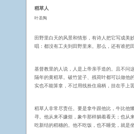
稻草人
叶圣陶
田野里白天的风景和情形，有诗人把它写成美
唱：都没有工夫到田野里来。那么，还有谁把
基督教里的人说，人是上帝亲手造的。且不问
隔年的黄稻草。破竹篮子、残荷叶都可以做他
实也不能算拿，不过用线拴住扇柄，挂在手上
稻草人非常尽责任。要是拿牛跟他比，牛比他
寻。他从来不嫌烦，象牛那样躺着看天；也从
吃新结的稻穗的。他不吃饭，也不睡觉，就是