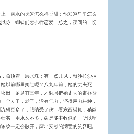
叶上，露水的味道怎么样香甜；他知道星星怎么
我找你，蝴蝶们怎么样恋爱：总之，夜间的一切
亮，象顶着一层水珠；有一点儿风，就沙拉沙拉
。她以前哪里笑过呢？八九年前，她的丈夫死
这块田，足足有三年，才勉强把她丈夫的丧葬费
她一个人了，老了，没有气力，还得用力耕种，
泪流得更多了，眼睛受了伤，看东西模糊，稍微
很壮实，雨水又不多，象是能丰收似的。所以稻
的皱纹一定会散开，露出安慰的满意的笑容吧。