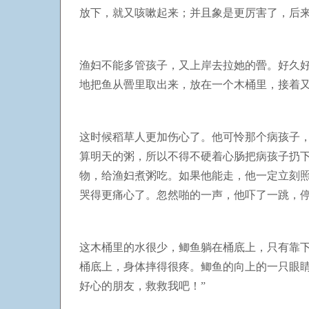
放下，就又咳嗽起来；并且象是更厉害了，后
渔妇不能多管孩子，又上岸去拉她的罾。好久
地把鱼从罾里取出来，放在一个木桶里，接着
这时候稻草人更加伤心了。他可怜那个病孩子
算明天的粥，所以不得不硬着心肠把病孩子扔
物，给渔妇煮粥吃。如果他能走，他一定立刻
哭得更痛心了。忽然啪的一声，他吓了一跳，
这木桶里的水很少，鲫鱼躺在桶底上，只有靠
桶底上，身体摔得很疼。鲫鱼的向上的一只眼
好心的朋友，救救我吧！”