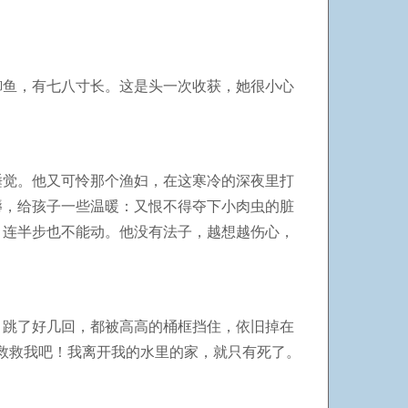
鲫鱼，有七八寸长。这是头一次收获，她很小心
睡觉。他又可怜那个渔妇，在这寒冷的深夜里打
褥，给孩子一些温暖：又恨不得夺下小肉虫的脏
，连半步也不能动。他没有法子，越想越伤心，
。跳了好几回，都被高高的桶框挡住，依旧掉在
救救我吧！我离开我的水里的家，就只有死了。