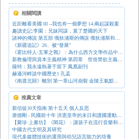
相關閱讀
近距離看美國 III --我也有一個夢想 14.兩起謀殺案
趣讀史記:李園：兄妹同謀，篡了楚國的天下
諸神的傳說 第五部 俄狄浦斯的傳說 俄狄浦斯和忒修斯
《新疆追記》26、被“發展”
《霍比特人·五軍之戰》：為什么西方文學作品中被殺的總是龍
新教倫理與資本主義精神 第四章 世俗禁欲主義的宗教基礎
薩特：我永遠執著于當下 鳳凰副刊
赫遜河畔談中國歷史1 孔孟
《南渡北歸》離別 第一章山河崩裂 金陵王氣黯然收
推薦文章
新信徒30天指南 第十五天 個人反思
唐德剛 - 民國前十年 洪憲皇帝的末日和護國運動的疑團
【聚珍·上書坊】《閑花》：讓孩子在流行音樂和電影中“大漲姿勢”~
中國古代文明及其研究
現代多媒體技術的運用與幼兒語言能力的培養