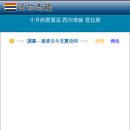
十月的罂粟花 西尔维娅·普拉斯
>>>
讀書—連接古今充實信仰
>>>
簡體
傳統