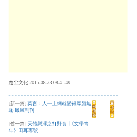
楚尘文化 2015-08-23 08:41:49
[新一篇]
莫言：人一上網就變得厚顏無
恥 鳳凰副刊
[舊一篇]
天體懸浮之打野食 ∣《文學青
年》田耳專號