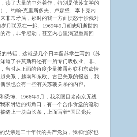
生，读了大量的中外着作，特别是俄苏文学的
）、约翰•克里斯多夫、卢森堡、李卜克内
说来非常矛盾，那时的我一方面愤怒于沙俄对
岁月联系在一起。1969年9月胡志明逝世的
痛的话，非常感动，甚至内心里渴望重新回
出版的书籍，这就是几个日本留苏学生写的《苏
书知道了在莫斯科还有一所专门吸收亚、非、
息，当时从正面的角度少量披露苏联和东欧情
、越关系，越南和东欧、古巴关系的报道，我
报偶然也会有一些有关苏朝关系的内容。
恐怖。1966年9月，我亲眼目睹南京无线
在我家附近的街角口，有一个合作食堂的流动
被缝上一块白长条，上面写着“国民党兵
的父亲是二十年代的共产党员，我和他家也