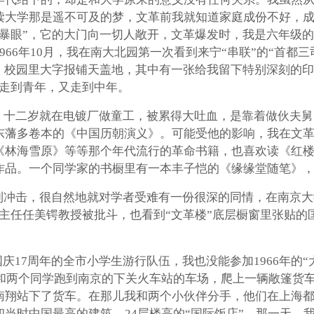
读大学那是遥不可及的梦，文革前我就知道家庭成份不好，
风暴眼”，它的大门向一切人敞开，文革爆发时，我是六年级
66年10月，我在南大北园第一次看到来宁“串联”的“首都
校园里大字报铺天盖地，其中有一张给我留下特别深刻的印象--
年走到青年，又走到中年。
，十二岁就在电镀厂做童工，被累得大吐血，是靠着做伙夫舅
东藩多卷本的《中国历朝演义》。可能受他的影响，我在文
《林海雪原》等等那个年代流行的革命书籍，也喜欢读《红
作品。一个同学家的书橱里有一本丰子恺的《缘缘堂随笔》
冲击，很自然地就对学者受难有一份很深的同情，在南京大学
主任任美锷教授被批斗，也看到“文革楼”底层橱窗里张贴的
庆17周年的全市小学生游行队伍，我也没能参加1966年的
，我和两个同学跑到南京的下关火车站的车场，爬上一辆敞篷
南翔站下了货车。在那儿我和两个小伙伴分手，他们在上海
当时中国最高的建筑---24层楼高的“国际饭店”。那一天