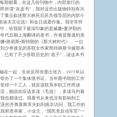
每期都看，在这几份刊物中，内部发行的
即所谓“灰皮书”，我对这些出版物特别有兴
读了重点叙述斯大林死后苏共领导层的内部斗
苏斯洛夫言论选》和金日成着作集。我非常怀
中，给我留下最深印象的是威廉•夏伊勒的
十年代后期上海翻译的老书，作者是叛逃到美
娜•路易斯•斯特朗的《斯大林时代》、一位
到刘少奇接见的苏联女作家凯特林斯卡娅那本
，已有了不少苏联历史的“底子”，读这本书
在一起，生命反而张显出张力，1971年以
书馆办了一个集体借书证。当年图书馆的工作
们觉得一个工人，就应该联系本职工作而读
谈话，她说你应该多读《毛选》，多读马列着
等我也都读过。我看书从来也没有影响到工
尼亚的齐奥塞斯库夫妇到南京访问，我工作的
我和资本家，小业主，“国民党反动军官”一