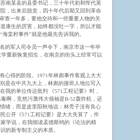
共苏南某县的县委书记，三十年代初和恽代英
省院，出来后脱党，四十年代后期又回到革命
京审查一年多，要他交待和一些重要人物的关
知道康生的厉害，始终都没吐一字，所以才能
“海棠村事件”就是他最先告诉我的。
位着名的军人司令员一声令下，南京市这一年毕
，大学重新恢复招生，在南京的街头上经常可以
心得的阶段。1971年林彪事件客观上大大
特别是在中共九大上，林彪的接班人地位写入
我的单位传达批判 《571工程记要》时，
毒啊，竞然污蔑伟大领袖是B-52轰炸机，还
怒情绪，而是皮里阳秋地说：林秃子没有良心
民公开《571工程记要》是大大失算了，作
法家学说，在我细读孟德斯鸠的《论法的精
意识的新专制主义的本质。