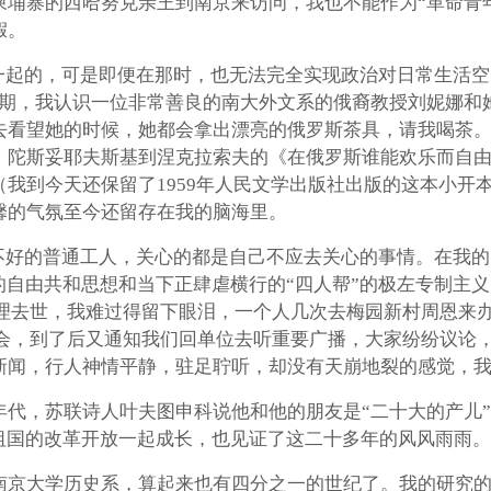
柬埔寨的西哈努克亲王到南京来访问，我也不能作为“革命青
假。
一起的，可是即便在那时，也无法完全实现政治对日常生活空
后期，我认识一位非常善良的南大外文系的俄裔教授刘妮娜和
去看望她的时候，她都会拿出漂亮的俄罗斯茶具，请我喝茶
，陀斯妥耶夫斯基到涅克拉索夫的《在俄罗斯谁能欢乐而自
我到今天还保留了1959年人民文学出版社出版的这本小开
馨的气氛至今还留存在我的脑海里。
不好的普通工人，关心的都是自己不应去关心的事情。在我的
的自由共和思想和当下正肆虐横行的“四人帮”的极左专制主
来总理去世，我难过得留下眼泪，一个人几次去梅园新村周恩
开大会，到了后又通知我们回单位去听重要广播，大家纷纷议
新闻，行人神情平静，驻足聍听，却没有天崩地裂的感觉，
代，苏联诗人叶夫图申科说他和他的朋友是“二十大的产儿”，那么
祖国的改革开放一起成长，也见证了这二十多年的风风雨雨。
南京大学历史系，算起来也有四分之一的世纪了。我的研究