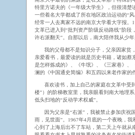
特里方诺夫的《一年级大学生》，但很清楚
一些着名大学都成了所在地区政治运动的“
经常一人去离家不远的南京大学看大字报。19
文革已进入到“批判资产阶级反动路线”阶段，
许右派翻天”。自那以后，南大陪伴我从少
我的父母都不是知识分子，父亲因家贫
亲爱看书，最爱读的就是历史书籍，诸如蔡
是怎样炼成的》、《牛氓》、《三家巷》、
澜的《中国通史简编》和五四以来老作家的
喜欢读书，加上自己的家庭在文革中受到
楼”）的阶梯教室里，我亲眼看到南大地理系
低头扫地的“反动学术权威”。
因为父亲是“右派”，我被禁止参加庆祝国
雨，见世面”。1967年4月底的一个夜晚
心到了上海后出不了车站，第二天上午就从
眼看看在书本上早就熟悉的这条有名的街道和