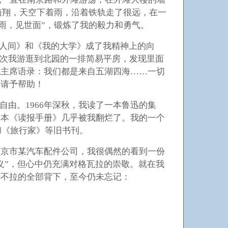
南翔，天空下着雨，沿着铁轨走了很远，在一
雨，见世面”，锻炼了我的毅力和勇气。
在人间》和《我的大学》成了我精神上的向
一次我游逛到北园的一排简易平房，发现里面
毛主席语录：我们都是来自五湖四海……一切
，请予帮助！
由。1966年深秋，我读了一本鲁迅的集
一本《读报手册》几乎被我翻烂了。我的一个
和《旅行家》等旧书刊。
南京市某汽车配件公司，我很偶然的看到一份
义”，但心中仍充满对格瓦拉的崇敬。就在我
字不拉的全部背下，至今仍未忘记：