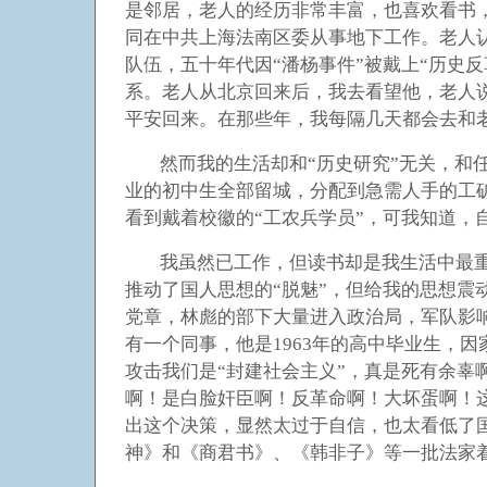
是邻居，老人的经历非常丰富，也喜欢看书
同在中共上海法南区委从事地下工作。老人
队伍，五十年代因“潘杨事件”被戴上“历史
系。老人从北京回来后，我去看望他，老人
平安回来。在那些年，我每隔几天都会去和老
然而我的生活却和“历史研究”无关，和
业的初中生全部留城，分配到急需人手的工矿
看到戴着校徽的“工农兵学员”，可我知道，
我虽然已工作，但读书却是我生活中最重
推动了国人思想的“脱魅”，但给我的思想
党章，林彪的部下大量进入政治局，军队影响
有一个同事，他是1963年的高中毕业生，
攻击我们是“封建社会主义”，真是死有余
啊！是白脸奸臣啊！反革命啊！大坏蛋啊！这
出这个决策，显然太过于自信，也太看低了国
神》和《商君书》、《韩非子》等一批法家