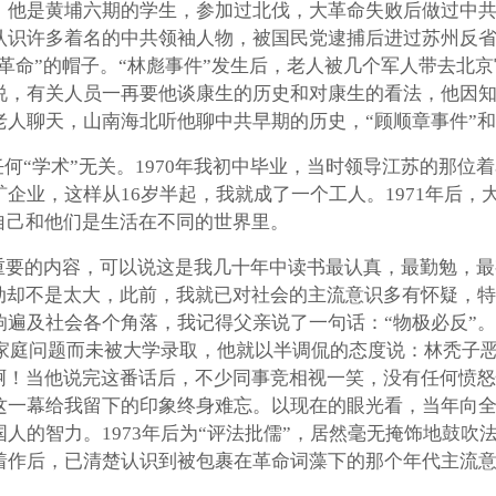
，他是黄埔六期的学生，参加过北伐，大革命失败后做过中
认识许多着名的中共领袖人物，被国民党逮捕后进过苏州反
反革命”的帽子。“林彪事件”发生后，老人被几个军人带去北
说，有关人员一再要他谈康生的历史和对康生的看法，他因
人聊天，山南海北听他聊中共早期的历史，“顾顺章事件”和
任何“学术”无关。1970年我初中毕业，当时领导江苏的那
企业，这样从16岁半起，我就成了一个工人。1971年后
自己和他们是生活在不同的世界里。
要的内容，可以说这是我几十年中读书最认真，最勤勉，最有
震动却不是太大，此前，我就已对社会的主流意识多有怀疑，
遍及社会各个角落，我记得父亲说了一句话：“物极必反”。在
因家庭问题而未被大学录取，他就以半调侃的态度说：林秃子恶
辜啊！当他说完这番话后，不少同事竞相视一笑，没有任何愤
一幕给我留下的印象终身难忘。以现在的眼光看，当年向全
人的智力。1973年后为“评法批儒”，居然毫无掩饰地鼓吹
着作后，已清楚认识到被包裹在革命词藻下的那个年代主流