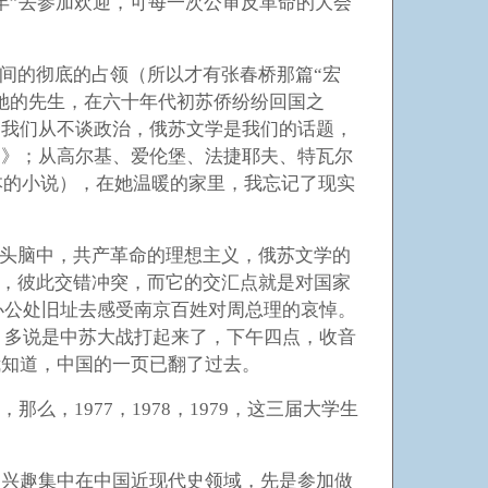
年”去参加欢迎，可每一次公审反革命的大会
间的彻底的占领（所以才有张春桥那篇“宏
她的先生，在六十年代初苏侨纷纷回国之
。我们从不谈政治，俄苏文学是我们的话题，
由》；从高尔基、爱伦堡、法捷耶夫、特瓦尔
本的小说），在她温暖的家里，我忘记了现实
头脑中，共产革命的理想主义，俄苏文学的
义，彼此交错冲突，而它的交汇点就是对国家
来办公处旧址去感受南京百姓对周总理的哀悼。
论，多说是中苏大战打起来了，下午四点，收音
我知道，中国的一页已翻了过去。
，1977，1978，1979，这三届大学生
的兴趣集中在中国近现代史领域，先是参加做