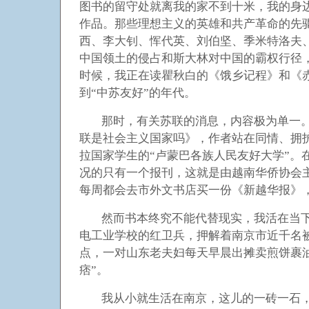
图书的留守处就离我的家不到十米，我的身
作品。那些理想主义的英雄和共产革命的先
西、李大钊、恽代英、刘伯坚、季米特洛夫
中国领土的侵占和斯大林对中国的霸权行径，另
时候，我正在读瞿秋白的《饿乡记程》和《
到“中苏友好”的年代。
那时，有关苏联的消息，内容极为单一。
联是社会主义国家吗》，作者站在同情、拥
拉国家学生的“卢蒙巴各族人民友好大学”
况的只有一个报刊，这就是由越南华侨协会
每周都会去市外文书店买一份《新越华报》
然而书本终究不能代替现实，我活在当下
电工业学校的红卫兵，押解着南京市近千名
点，一对山东老夫妇每天早晨出摊卖煎饼裹
痞”。
我从小就生活在南京，这儿的一砖一石