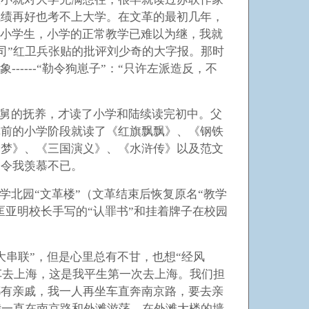
成绩再好也考不上大学。在文革的最初几年，
的小学生，小学的正常教学已难以为继，我就
三司”红卫兵张贴的批评刘少奇的大字报。那时
----“勒令狗崽子”：“只许左派造反，不
舅的抚养，才读了小学和陆续读完初中。父
革前的小学阶段就读了《红旗飘飘》、《钢铁
楼梦》、《三国演义》、《水浒传》以及范文
，令我羡慕不已。
北园“文革楼”（文革结束后恢复原名“教学
匡亚明校长手写的“认罪书”和挂着牌子在校园
“大串联”，但是心里总有不甘，也想“经风
货车去上海，这是我平生第一次去上海。我们担
都有亲戚，我一人再坐车直奔南京路，要去亲
，我一直在南京路和外滩游荡，在外滩大楼的墙