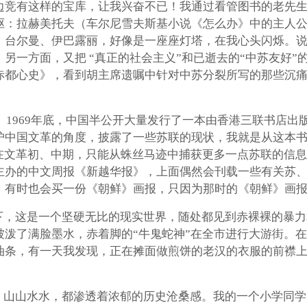
边竞有这样的宝库，让我兴奋不已！我通过看管图书的老先
驱：拉赫美托夫（车尔尼雪夫斯基小说《怎么办》中的主人公
、台尔曼、伊巴露丽，好像是一座座灯塔，在我心头闪烁。
一方面，又把 “真正的社会主义”和已逝去的“中苏友好”的
赤都心史》，看到胡主席遗嘱中针对中苏分裂所写的那些沉
 1969年底，中国半公开大量发行了一本由香港三联书店
护中国文革的角度，披露了一些苏联的现状，我就是从这本
。在文革初、中期，只能从蛛丝马迹中捕获更多一点苏联的信
主办的中文周报《新越华报》，上面偶然会刊载一些有关苏
，有时也会买一份《朝鲜》画报，只因为那时的《朝鲜》画
，这是一个坚硬无比的现实世界，随处都见到赤裸裸的暴力和
被泼了满脸墨水，赤着脚的“牛鬼蛇神”在全市进行大游街。
油条，有一天我发现，正在摊面做煎饼的老汉的衣服的前襟上
，山山水水，都渗透着浓郁的历史沧桑感。我的一个小学同学