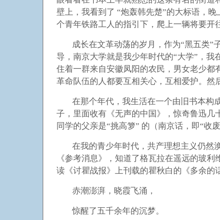
壁上，我看到了 “炮轰韩先楚”的大标语，
个青年铁路工人的指引下，爬上一辆将要开往
成长在文革动荡的岁月，作为“黑五类”
导，南京大学就是我少年时代的“大学”，我
住着一群来自安徽凤阳的农民，男女老少都
革命队伍的人都要互相关心，互相爱护。然
在那个年代，我生活在一个由旧书本构成
子，里面收有《无声的中国》，惊奇鲁迅几
同学的父亲是“挑高箩” 的（南京话，即“
在我的青少年时代，共产理想主义仍然涣
《参考消息》，知道了格瓦拉在遥远的玻利
读《讨瞿战报》上刊载的瞿秋白的《多余的
赤潮澎湃，晓霞飞涌，
惊醒了五千余年的沉梦。