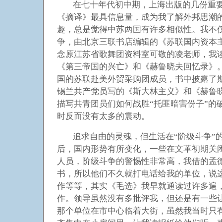
在七十年代初中期，上海出版的几份重
《摘译》最具信息量，成为我了解外邦思潮
趣，总是觉得中苏两国有许多相似性。我不
争，由北京三联书店编辑的《苏联国内资本主
念原江苏省歌舞团资料室可敬的凌老师，我读
《第三帝国的兴亡》和《赫鲁晓夫回忆录》
国的苏联赴美外贸采购团成员，书中披露了
锡兰共产党员写的《斯大林主义》和《赫鲁
描写共青团员们如何战胜“托匪暗害份子”的
时反而没有太多的震动。
追求自由的灵魂，但生活在“阶级斗争”
后，国内形势有所变化，一些在文革初期关
人员，阶级斗争的警惕性非常高，我借的孟
书，所以他们不久就打电话给我的单位，说
作等等，其实《毛选》我早就通读过许多遍
作。领导虽然没有多批评我，但还是有一些让
那个单位在市中心临着大街，虽然我当时只有