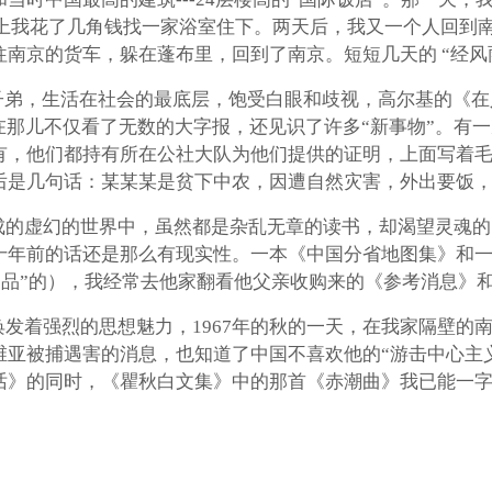
晚上我花了几角钱找一家浴室住下。两天后，我又一个人回到
南京的货车，躲在蓬布里，回到了南京。短短几天的 “经风
子弟，生活在社会的最底层，饱受白眼和歧视，高尔基的《
在那儿不仅看了无数的大字报，还见识了许多“新事物”。有
有，他们都持有所在公社大队为他们提供的证明，上面写着
后是几句话：某某某是贫下中农，因遭自然灾害，外出要饭
的虚幻的世界中，虽然都是杂乱无章的读书，却渴望灵魂的自
十年前的话还是那么有现实性。一本《中国分省地图集》和
收废品”的），我经常去他家翻看他父亲收购来的《参考消息》
发着强烈的思想魅力，1967年的秋的一天，在我家隔壁的
维亚被捕遇害的消息，也知道了中国不喜欢他的“游击中心主
话》的同时，《瞿秋白文集》中的那首《赤潮曲》我已能一