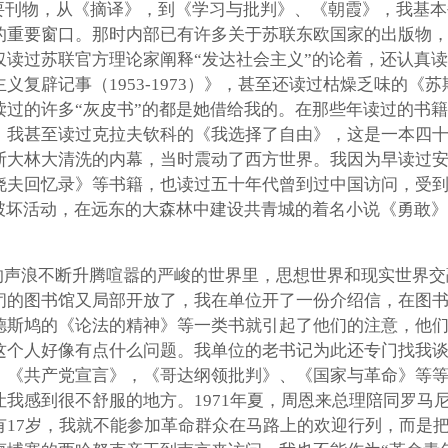
要刊物，从《摘译》，到《学习与批判》、《朝霞》，我基本
的重要窗口。那时内部已有许多关于苏联东欧国家的出版物，
仅读过苏联官方理论家阐释“发达社会主义”的论着，还认真
义复辟记事（1953-1973）》，甚至还读过枯燥乏味的《
过的许多“灰皮书”的都是她借给我的。在那些年读过的书籍
。我甚至读过克拉夫钦科的《我选择了自由》，这是一本四
斯大林大清洗的内幕，当时震动了西方世界。我因为早读过安
晓夫回忆录》等书籍，也读过五十年代曾到过中国访问，受
破坏活动，在远东的大森林中建设共青城的着名小说《勇敢》
的声浪不断升腾喧嚣的严峻的世界里，思想世界和现实世界交融
闭的图书馆又局部开放了，我在单位开了一份介绍信，在图
德斯鸠的《论法的精神》等一类书就引起了他们的注意，他
这个人好像有点什么问题。我单位的老书记为此还专门找我
，《共产党宣言》，《哥达纲领批判》、《国家与革命》等
我感到很不舒服的地方。1971年夏，周恩来总理陪同罗马
17岁，我就不能参加革命群众在马路上的欢迎行列，而是把