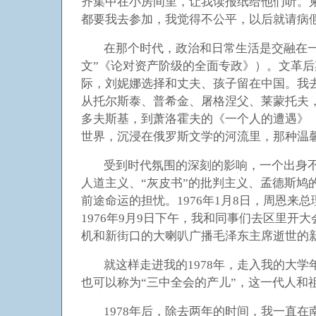
齐集中在小房间里，让我读报纸给他们听。
都要我去参加，我觉得不公平，以后就请病
在那个时代，政治和日常生活是交融在
文”《论对资产阶级的全面专政》）。文革
际，刘妮娜选择和丈夫、孩子留在中国。我
从托尔斯泰、普希金、屠格涅父、莱蒙托夫
多夫斯基，到萧洛霍夫的《一个人的遭遇》（
世界，沉浸在俄罗斯文学的河流里，那种温
受到时代氛围的深刻的影响，一个出身
人道主义、“灰皮书”的批判主义、孟德斯鸠
前途命运的担忧。1976年1月8日，周恩
1976年9月9日下午，我和同事们去区里
机和新街口的大喇叭广播毛泽东主席逝世的
就这样走进我的1978年，走入我的大学年
也可以称为“三中全会的产儿”，这一代人和
1978
年后，除去两年的时间，我一直在