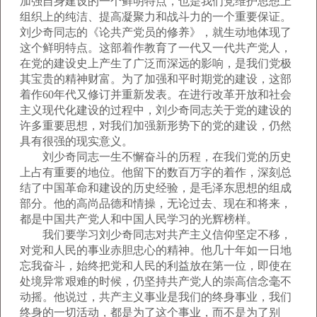
加强自身建设的一个鲜明特点，也是我们党维护思想上
组织上的纯洁、提高凝聚力和战斗力的一个重要保证。
刘少奇同志的《论共产党员的修养》，就生动地体现了
这个鲜明特点。这部着作教育了一代又一代共产党人，
在党的建设史上产生了广泛而深远的影响，是我们党极
其宝贵的精神财富。为了加强和平时期党的建设，这部
着作60年代又修订并重新发表。在进行改革开放和社会
主义现代化建设的过程中，刘少奇同志关于党的建设的
许多重要思想，对我们加强新形势下的党的建设，仍然
具有很强的现实意义。
刘少奇同志一生不懈奋斗的历程，在我们党的历史
上占有重要的地位。他留下的数百万字的着作，深刻总
结了中国革命和建设的历史经验，是毛泽东思想的组成
部分。他的高尚品德和情操，无论过去、现在和将来，
都是中国共产党人和中国人民学习的光辉榜样。
我们要学习刘少奇同志对共产主义信仰坚定不移，
对党和人民的事业赤胆忠心的精神。他几十年如一日地
忘我奋斗，始终把党和人民的利益放在第一位，即使在
处境异常艰难的时候，仍坚持共产党人的崇高信念毫不
动摇。他说过，共产主义事业是我们的终身事业，我们
终身的一切活动，都是为了这个事业，而不是为了别