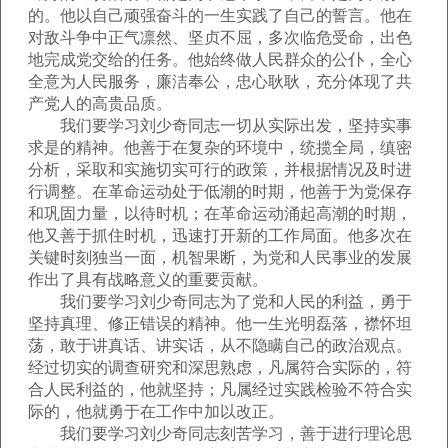
的。他以自己顽强奋斗的一生实践了自己的誓言。他在
对敌斗争中正气凛然、坚贞不屈，多次临危受命，出色
地完成党交给的任务。他始终做人民群众的公仆，全心
全意为人民服务，廉洁奉公，忠心耿耿，充分体现了共
产党人的高贵品质。
我们要学习刘少奇同志一切从实际出发，坚持实事
求是的精神。他善于在复杂的环境中，统揽全局，缜密
分析，采取和实施切实可行的政策，并根据情况及时进
行调整。在革命运动处于低潮的时期，他善于为党保存
和巩固力量，以待时机；在革命运动涌起高潮的时期，
他又善于抓住时机，迅速打开新的工作局面。他多次在
关键时刻独当一面，机智果断，为党和人民事业的发展
作出了具有战略意义的重要贡献。
我们要学习刘少奇同志为了党和人民的利益，勇于
坚持真理、修正错误的精神。他一生光明磊落，襟怀坦
荡，敢于讲真话、讲实话，从不隐瞒自己的政治观点。
经过切实的调查研究和深思熟虑，凡属符合实际的，符
合人民利益的，他就坚持；凡属经过实践检验不符合实
际的，他就勇于在工作中加以改正。
我们要学习刘少奇同志刻苦学习，善于进行理论思