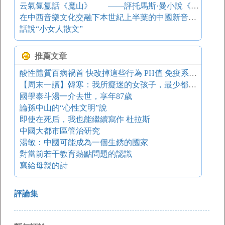
云氣氤氳話《魔山》 ——評托馬斯·曼小說《魔山》
在中西音樂文化交融下本世紀上半葉的中國新音樂（下）
話說“小女人散文”
推薦文章
酸性體質百病禍首 快改掉這些行為 PH值 免疫系統 防癌
【周末一讀】韓寒：我所癡迷的女孩子，最少都是兩條杠
國學泰斗湯一介去世，享年87歲
論孫中山的“心性文明”說
即使在死后，我也能繼續寫作 杜拉斯
中國大都市區管治研究
湯敏：中國可能成為一個生銹的國家
對當前若干教育熱點問題的認識
寫給母親的詩
評論集