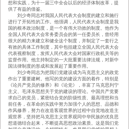
想和实践，为十一届三中全会以后的经济体制改革，提
供了有益的借鉴。
刘少奇同志对我国人民代表大会制度的建立和施行
进行了开拓性的工作。他强调，人民代表大会制度是我
国的根本政治制度，是一个有伟大功效的制度。他作为
全国人民代表大会常务委员会的第一任委员长，曾经用
很大的精力来建立和健全这个制度，并制定了一套行之
有效的具体工作制度，其中包括建立全国人民代表大会
代表视察制度，发挥人民代表大会对国家行政机关等的
监督作用。他主持制定的一大批重要法律法规，对新中
国法律制度的形成和发展起了重要作用。
刘少奇同志为把我们党建设成为马克思主义的政党
作出了重要建树。他写的党的建设方面的着作，特别是
《论共产党员的修养》和《论党》，丰富了马克思列宁
主义、毛泽东思想关于党的建设的理论。中国共产党要
求自己的党员，紧密结合党的阶级性质、最高理想和当
前任务，在革命的实践中努力加强个人的思想、品德和
作风修养，努力在改造客观世界的过程中自觉地改造主
观世界，坚持把马克思主义世界观同中华民族的优良思
想道德结合起来，不断提高思想政治素质。这是我们党