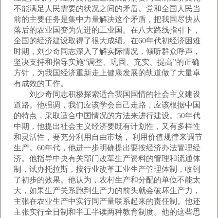
不能满足人民需要的状况之间的矛盾。党和全国人民当
前的主要任务是集中力量解决这个矛盾，把我国尽快从
落后的农业国变为先进的工业国。在八大路线指引下，
全国的经济建设取得了很大成绩。在60年代初经济困难
时期，刘少奇同志深入了解实际情况，倾听群众呼声，
坚决支持和指导实施“调整、巩固、充实、提高”的正确
方针，为我国经济重新走上健康发展的轨道做了大量卓
有成效的工作。
刘少奇同志积极探索适合我国国情的社会主义建设
道路。他强调，我们应该学会自己走路，应该根据中国
的特点，采取适合中国情况的方法来进行建设。50年代
中期，他提出社会主义经济要既有计划性，又有多样性
和灵活性，要充分利用自由市场， 利用价值规律来调节
生产。60年代，他进一步明确提出要按经济办法管理经
济。他指导中央有关部门改革生产资料的管理和流通体
制，试办托拉斯，按行业改革工业生产管理体制，收到
了初步的效果。他认为，农村生产和分配的单位不能太
大，如果生产关系跑到生产力的前头就会破坏生产力，
主张在农业生产中实行同产量联系起来的责任制。他还
主张实行全日制和半工半读两种教育制度。他的这些思