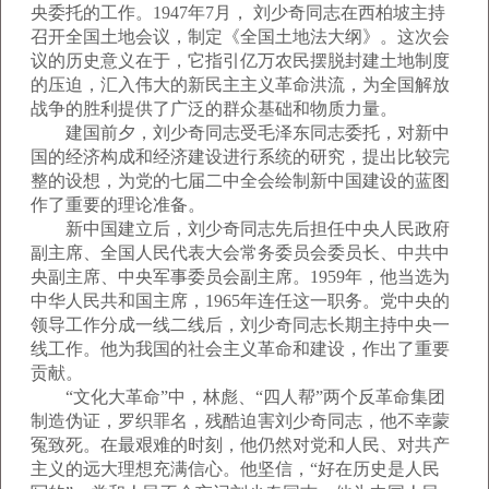
央委托的工作。1947年7月， 刘少奇同志在西柏坡主持
召开全国土地会议，制定《全国土地法大纲》。这次会
议的历史意义在于，它指引亿万农民摆脱封建土地制度
的压迫，汇入伟大的新民主主义革命洪流，为全国解放
战争的胜利提供了广泛的群众基础和物质力量。
建国前夕，刘少奇同志受毛泽东同志委托，对新中
国的经济构成和经济建设进行系统的研究，提出比较完
整的设想，为党的七届二中全会绘制新中国建设的蓝图
作了重要的理论准备。
新中国建立后，刘少奇同志先后担任中央人民政府
副主席、全国人民代表大会常务委员会委员长、中共中
央副主席、中央军事委员会副主席。1959年，他当选为
中华人民共和国主席，1965年连任这一职务。党中央的
领导工作分成一线二线后，刘少奇同志长期主持中央一
线工作。他为我国的社会主义革命和建设，作出了重要
贡献。
“文化大革命”中，林彪、“四人帮”两个反革命集团
制造伪证，罗织罪名，残酷迫害刘少奇同志，他不幸蒙
冤致死。在最艰难的时刻，他仍然对党和人民、对共产
主义的远大理想充满信心。他坚信，“好在历史是人民