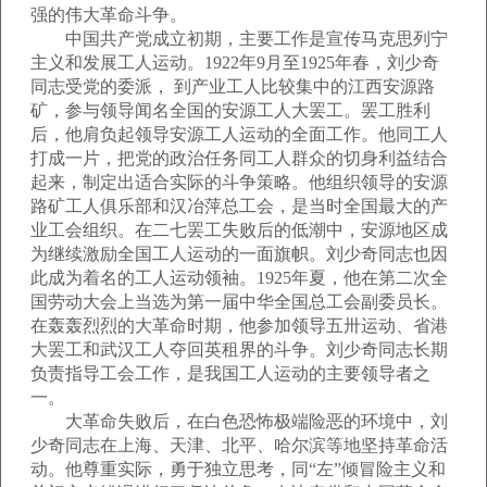
强的伟大革命斗争。
中国共产党成立初期，主要工作是宣传马克思列宁
主义和发展工人运动。1922年9月至1925年春，刘少奇
同志受党的委派， 到产业工人比较集中的江西安源路
矿，参与领导闻名全国的安源工人大罢工。罢工胜利
后，他肩负起领导安源工人运动的全面工作。他同工人
打成一片，把党的政治任务同工人群众的切身利益结合
起来，制定出适合实际的斗争策略。他组织领导的安源
路矿工人俱乐部和汉冶萍总工会，是当时全国最大的产
业工会组织。在二七罢工失败后的低潮中，安源地区成
为继续激励全国工人运动的一面旗帜。刘少奇同志也因
此成为着名的工人运动领袖。1925年夏，他在第二次全
国劳动大会上当选为第一届中华全国总工会副委员长。
在轰轰烈烈的大革命时期，他参加领导五卅运动、省港
大罢工和武汉工人夺回英租界的斗争。刘少奇同志长期
负责指导工会工作，是我国工人运动的主要领导者之
一。
大革命失败后，在白色恐怖极端险恶的环境中，刘
少奇同志在上海、天津、北平、哈尔滨等地坚持革命活
动。他尊重实际，勇于独立思考，同“左”倾冒险主义和