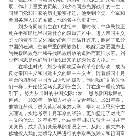
展，作出了重要的贡献。刘少奇同志光辉战斗的一生，
同我们党和国家的历史紧密相连。他受到全党、全军和
全国各族人民的爱戴，他的名字永垂史册。
刘少奇同志出生在19世纪末。那时候，中华民族正
处在半殖民地半封建社会的深重苦难中。进入帝国主义
阶段的资本主义列强纷纷向中国猛扑过来，掀起了瓜分
中国的狂潮。空前严重的民族危机，唤醒无数爱国志士
为挽救民族危亡和寻找民族解放的道路而顽强求索。刘
少奇同志是他们当中涌现出来的优秀代表人物之一。
在学生时代，刘少奇同志受辛亥革命的影响，成为
反对帝国主义和封建主义的民主主义者。随着俄国十月
革命的胜利和中国五四运动的爆发，他同我们党的先驱
们一样，开始接受马克思列宁主义，并在这一理论的指
引下， 努力从当时的中国实际出发， 思考救国救民的
道路。 1920年，他加入社会主义青年团。1921年春，
他前往苏俄，进入莫斯科东方大学，学习马克思列宁主
义理论，实地考察十月革命的经验，更加坚定了对共产
主义的信念。这年冬季，他由青年团团员转为中国共产
党党员，成为我们党最早的党员之一。从此，他矢志不
移地投入我们党领导人民进行的争取民族独立和祖国富