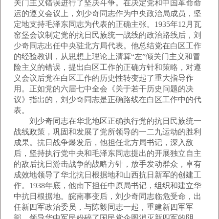
关门主义错误进行了坚决斗争。在决定党和中国革命命
运的遵义会议上，刘少奇同志作为中央政治局成员，坚
定地支持毛泽东同志为代表的正确主张。1935年12月瓦
窑堡会议制定党的抗日民族统一战线的政治路线后，刘
少奇同志出任中央驻北方局代表。他总结党在白区工作
的经验教训，从思想上理论上清算“左”倾关门主义和冒
险主义的错误，提出白区工作的正确方针和策略，对遵
义会议后党在白区工作的历史性转变起了重大指导作
用。正如党的六届七中全会《关于若干历史问题的决
议》指出的，刘少奇同志是正确路线在白区工作中的代
表。
刘少奇同志在华北地区正确执行党的抗日民族统一
战线政策，巩固和发展了党所领导的一二九运动的胜利
成果。抗日战争爆发后，他担任北方局书记，深入敌
后，坚持执行党中央和毛泽东同志提出的开展独立自主
的敌后抗日游击战争的战略方针，放手发动群众，卓有
成效地领导了华北抗日根据地和山西抗日新军的创建工
作。1938年底，他南下担任中原局书记，组织和建立华
中抗日根据地。皖南事变后，刘少奇同志临危受命，出
任新四军政治委员，与陈毅同志一起，重建新四军军
部，领导华中军民粉碎了国民党企图消灭新四军的阴