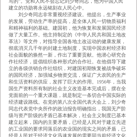
写的”。党和人民不会忘记刘少奇同志，他为中国人民
建立的功勋将永远铭刻在人民心中。
刘少奇同志非常重视经济建设。他提出，生产事业
的发展，劳动生产率的提高，是全体人民一切物质福利
和精神福利的基础。建国初，他为恢复和发展国民经济
做了大量工作。他主持制定的《中华人民共和国土地改
革法》等文件，对指导全国各地土改运动的健康发展，
彻底消灭几千年的封建土地制度，实现中国农村经济和
社会面貌的焕然一新，作出了重要贡献。他潜心研究合
作社经济，提倡组织各种形式的合作社。在他倡导下建
立的各级供销合作社组织，对建国初期恢复被战争破坏
的国民经济，加强城乡物资交流，保证广大农民的生产
和生活资料的供应，发挥了巨大的作用。1956年，当我
国生产资料所有制的社会主义改造基本完成后，摆在全
党面前的一个重大课题，就是制定一条切合中国实际的
经济建设路线。在党的第八次全国代表大会上，刘少奇
同志代表党中央所作的政治报告明确指出，我国无产阶
级与资产阶级的矛盾已基本解决，社会主义制度已基本
建立起来，国内的主要矛盾，已经是人民对于建立先进
的工业国的要求同落后的农业国的现实之间的矛盾，已
经是人民对于经济文化迅速发展的需要同当前经济文化