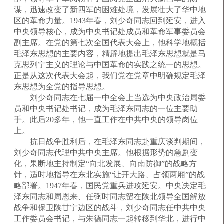
谋，迅速改变了新四军的困难处境，发展壮大了华中地
区的革命力量。1943年春，刘少奇同志回到延安，进入
中央领导核心，成为中央书记处成员和革命军事委员会
副主席。在党的第七次全国代表大会上，他科学地概括
毛泽东思想的主要内容，精辟地提出毛泽东思想就是马
克思列宁主义的理论与中国革命的实践之统一的思想。
正是从这次代表大会起，我们党在党章中明确规定毛泽
东思想为全党的指导思想。
刘少奇同志在七届一中全会上当选为中央政治局委
员和中央书记处书记，成为毛泽东同志的一位主要助
手。此后20多年，他一直工作在中共中央的领导岗位
上。
抗日战争胜利后，在毛泽东同志赴重庆谈判期间，
刘少奇同志代理中共中央主席。他根据形势的急剧变
化，果断地主持制定“向北发展、向南防御”的战略方
针，适时地指导在东北实施“让开大路、占领两厢”的战
略部署。1947年春，国民党重兵进攻延安。中央决定毛
泽东同志和周恩来、任弼时同志留在陕北领导全国解放
战争和保卫陕甘宁边区的战斗，刘少奇同志任中共中央
工作委员会书记，与朱德同志一起转移到华北，进行中